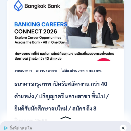
รับ
สมัคร
พนักงาน
ปริญญา
ตรี
ทุก
สาขา
/
ไม่
ต้อง
ผ่าน
ภาค
งานธนาคาร
|
หางานธนาคาร
|
ไม่ต้องผ่าน ภาค ก ของ กพ.
ก
ของ
ธนาคารกรุงเทพ เปิดรับสมัครงาน กว่า 40
กพ.
/
ตำแหน่ง / ปริญญาตรี หลายสาขา ขึ้นไป /
เงิน
เดือน
ยินดีรับนักศึกษาจบใหม่ / สมัคร ถึง 8
18,150
/
สิงหาคม 2569
สมัคร
3