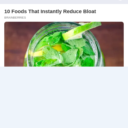
–
ธนาคารกรุงเทพ เปิดรับสมัครงาน BANKING CAREERS
14
CONNECT 2…
สิงหาคม
2569
ธนาคาร
อ่านรายละเอียด
กรุงเทพ
เปิด
รับ
สมัคร
Page
Next
1
2
3
…
5
งาน
กว่า
navigation
Page
40
ตำแหน่ง
/
ปริญญา
ตรี
หลาย
สาขา
ขึ้น
ไป
/
ยินดี
รับ