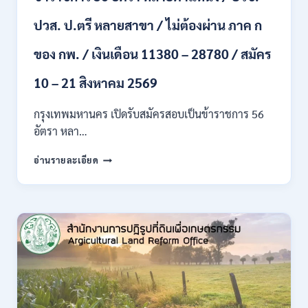
ขึ้น
ปวส. ป.ตรี หลายสาขา / ไม่ต้องผ่าน ภาค ก
ไป
/
ของ กพ. / เงินเดือน 11380 – 28780 / สมัคร
เงิน
เดือน
23,290
10 – 21 สิงหาคม 2569
/
สมัคร
กรุงเทพมหานคร เปิดรับสมัครสอบเป็นข้าราชการ 56
ONLINE
อัตรา หลา…
10
–
กรุงเทพมหานคร
อ่านรายละเอียด
26
เปิด
ส.ค.
รับ
2569
สมัคร
สอบ
เป็น
ข้าราชการ
56
อัตรา
หลาย
ตำแหน่ง
/