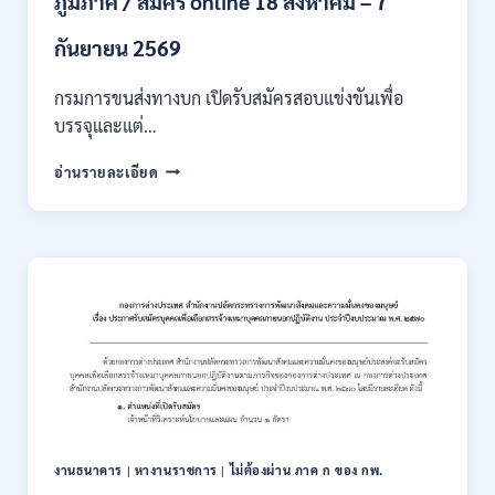
ภูมิภาค / สมัคร online 18 สิงหาคม – 7
/
เงิน
กันยายน 2569
เดือน
18000
กรมการขนส่งทางบก เปิดรับสมัครสอบแข่งขันเพื่อ
/
บรรจุและแต่…
ไม่
ต้อง
กรม
อ่านรายละเอียด
ผ่าน
การ
ภาค
ขนส่ง
ก
ทาง
ของ
บก
กพ.
เปิด
/
รับ
สมัคร
สมัคร
ONLINE
สอบ
3
แข่งขัน
–
เพื่อ
31
บรรจุ
สิงหาคม
และ
2569
แต่ง
งานธนาคาร
|
หางานราชการ
|
ไม่ต้องผ่าน ภาค ก ของ กพ.
ตั้ง