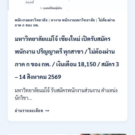
และ
ป.ตรี
หลาย
พนักงานมหาวิทยาลัย
|
หางาน พนักงานมหาวิทยาลัย
|
ไม่ต้องผ่าน
สาขา
ภาค ก ของ กพ.
/
สมัคร
มหาวิทยาลัยแม่โจ้ เชียงใหม่ เปิดรับสมัคร
ONLINE
24
พนักงาน ปริญญาตรี ทุกสาขา / ไม่ต้องผ่าน
ก.ค.
–
ภาค ก ของ กพ. / เงินเดือน 18,150 / สมัคร 3
19
ส.ค.
– 14 สิงหาคม 2569
2569
มหาวิทยาลัยแม่โจ้ รับสมัครพนักงานส่วนงาน ตำแหน่ง
นักวิชา…
มหาวิทยาลัย
อ่านรายละเอียด
แม่
โจ้
เชียงใหม่
เปิด