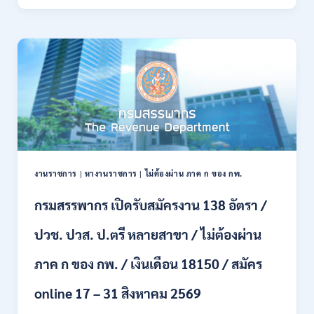
ทหาร
21
บก
สิงหาคม
เปิด
2569
รับ
สมัคร
บุคคล
พลเรือน
เป็น
พนักงาน
ราชการ
66
อัตรา
งานราชการ
|
หางานราชการ
|
ไม่ต้องผ่าน ภาค ก ของ กพ.
/
ชาย
กรมสรรพากร เปิดรับสมัครงาน 138 อัตรา /
และ
หญิง
ปวช. ปวส. ป.ตรี หลายสาขา / ไม่ต้องผ่าน
/
ไม่
ต้อง
ภาค ก ของ กพ. / เงินเดือน 18150 / สมัคร
ผ่าน
ภาค
online 17 – 31 สิงหาคม 2569
ก