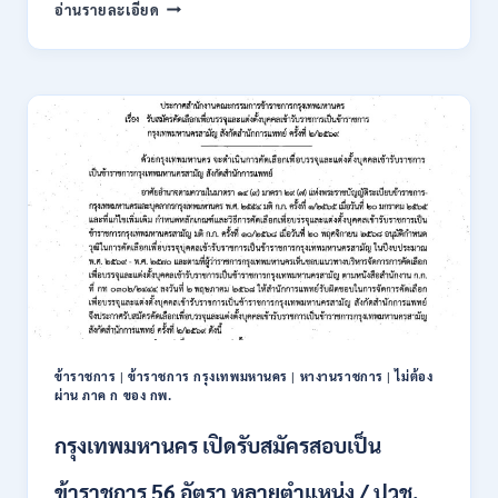
การ
อ่านรายละเอียด
นิคม
อุตสาหกรรม
แห่ง
ประเทศไทย
(กนอ.)
เปิด
รับ
สมัคร
บุคคล
เพื่อ
บรรจุ
เป็น
พนักงาน
รัฐวิสาหกิจ
16
อัตรา
ข้าราชการ
|
ข้าราชการ กรุงเทพมหานคร
|
หางานราชการ
|
ไม่ต้อง
/
ผ่าน ภาค ก ของ กพ.
ป.ตรี
หลา
กรุงเทพมหานคร เปิดรับสมัครสอบเป็น
ส
สาขา
ข้าราชการ 56 อัตรา หลายตำแหน่ง / ปวช.
+