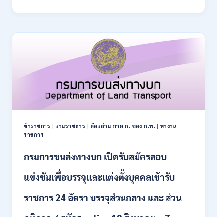
การ
–
ปฏิรูป
21
ที่ดิน
สิงหาคม
เพื่อ
2569
เกษตรกรรม
ส.ป.ก.
เปิด
รับ
สมัคร
บุคคล
เพื่อ
เป็น
พนักงาน
ข้าราชการ
|
งานราชการ
|
ต้องผ่าน ภาค ก. ของ ก.พ.
|
หางาน
กอง
ราชการ
ทุนฯ
หลาย
กรมการขนส่งทางบก เปิดรับสมัครสอบ
อัตรา
/
แข่งขันเพื่อบรรจุและแต่งตั้งบุคคลเข้ารับ
ปวส.
และ
ราชการ 24 อัตรา บรรจุส่วนกลาง และ ส่วน
ป.ตรี
หลาย
สาขา