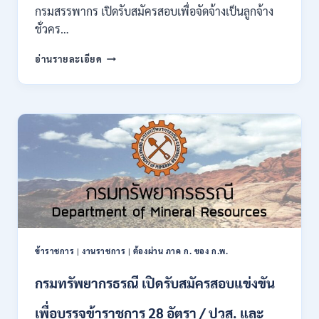
ของ
กรมสรรพากร เปิดรับสมัครสอบเพื่อจัดจ้างเป็นลูกจ้าง
กพ.
ชั่วคร…
/
สมัคร
กรม
อ่านรายละเอียด
10
สรรพากร
–
เปิด
17
รับ
สิงหาคม
สมัคร
2569
งาน
138
อัตรา
/
ปวช.
ปวส.
ป.ตรี
หลาย
สาขา
ข้าราชการ
|
งานราชการ
|
ต้องผ่าน ภาค ก. ของ ก.พ.
/
ไม่
กรมทรัพยากรธรณี เปิดรับสมัครสอบแข่งขัน
ต้อง
ผ่าน
เพื่อบรรจุข้าราชการ 28 อัตรา / ปวส. และ
ภาค