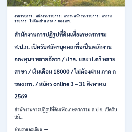
ปวช.
ปวส.
งานราชการ
|
พนักงานราชการ
|
หางานพนักงานราชการ
|
หางาน
ป.ตรี
ราชการ
|
ไม่ต้องผ่าน ภาค ก ของ กพ.
หลาย
สาขา
สำนักงานการปฏิรูปที่ดินเพื่อเกษตรกรรม
/
ไม่
ส.ป.ก. เปิดรับสมัครบุคคลเพื่อเป็นพนักงาน
ต้อง
ผ่าน
กองทุนฯ หลายอัตรา / ปวส. และ ป.ตรี หลาย
ภาค
ก
สาขา / เงินเดือน 18000 / ไม่ต้องผ่าน ภาค ก
ของ
กพ.
/
ของ กพ. / สมัคร online 3 – 31 สิงหาคม
เงิน
เดือน
2569
11380
–
สำนักงานการปฏิรูปที่ดินเพื่อเกษตรกรรม ส.ป.ก. เปิดรับ
28780
สมั…
/
สมัคร
สำนักงาน
อ่านรายละเอียด
10