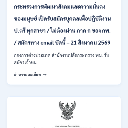
บุคคล
กระทรวงการพัฒนาสังคมและความมั่นคง
เข้า
รับ
ของมนุษย์ เปิดรับสมัครบุคคลเพื่อปฏิบัติงาน
ราชการ
24
อัตรา
ป.ตรี ทุกสาขา / ไม่ต้องผ่าน ภาค ก ของ กพ.
บรรจุ
ส่วน
/ สมัครทาง email บัดนี้ – 21 สิงหาคม 2569
กลาง
และ
กองการต่างประเทศ สำนักงานปลัดกระทรวง พม. รับ
ส่วน
สมัครเจ้าหน…
ภูมิภาค
/
กระทรวง
อ่านรายละเอียด
สมัคร
การ
ONLINE
พัฒนา
18
สังคม
สิงหาคม
และ
–
ความ
7
มั่นคง
กันยายน
ของ
2569
มนุษย์
เปิด