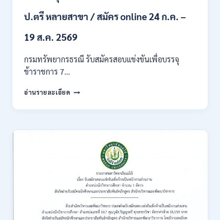
ก
ของ
ป.ตรี หลายสาขา / สมัคร online 24 ก.ค. –
กพ.
/
19 ส.ค. 2569
เงิน
เดือน
กรมทรัพยากรธรณี รับสมัครสอบแข่งขันเพื่อบรรจุ
18150
ข้าราชการ 7…
/
สมัคร
กรม
อ่านรายละเอียด
ONLINE
ทรัพยากรธรณี
17
เปิด
–
รับ
31
สมัคร
สิงหาคม
สอบ
2569
แข่งขัน
เพื่อ
บรรจุ
ข้าราชการ
28
อัตรา
/
ปวส.