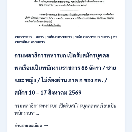
รับ
สมัคร
บุคคล
เพื่อ
ปฏิบัติ
งาน
งานราชการ
|
ทหาร
|
พนักงานราชการ
|
พนักงานราชการ ทหาร
|
หา
ป.ตรี
งานพนักงานราชการ
ทุก
สาขา
กรมพลาธิการทหารบก เปิดรับสมัครบุคคล
/
ไม่
พลเรือนเป็นพนักงานราชการ 66 อัตรา / ชาย
ต้อง
ผ่าน
และ หญิง / ไม่ต้องผ่าน ภาค ก ของ กพ. /
ภาค
ก
ของ
สมัคร 10 – 17 สิงหาคม 2569
กพ.
/
กรมพลาธิการทหารบก เปิดรับสมัครบุคคลพลเรือนเป็น
สมัคร
พนักงานรา…
ทาง
EMAIL
กรม
อ่านรายละเอียด
บัดนี้
พลาธิการ
–