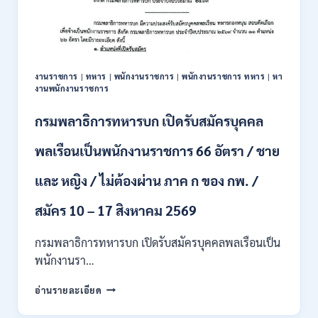
สมัคร
บุคคล
เพื่อ
ปฏิบัติ
งาน
งานราชการ
|
ทหาร
|
พนักงานราชการ
|
พนักงานราชการ ทหาร
|
หา
ป.ตรี
งานพนักงานราชการ
ทุก
สาขา
กรมพลาธิการทหารบก เปิดรับสมัครบุคคล
/
ไม่
พลเรือนเป็นพนักงานราชการ 66 อัตรา / ชาย
ต้อง
ผ่าน
และ หญิง / ไม่ต้องผ่าน ภาค ก ของ กพ. /
ภาค
ก
ของ
สมัคร 10 – 17 สิงหาคม 2569
กพ.
/
กรมพลาธิการทหารบก เปิดรับสมัครบุคคลพลเรือนเป็น
สมัคร
พนักงานรา…
ทาง
EMAIL
กรม
อ่านรายละเอียด
บัดนี้
พลาธิการ
–
ทหาร