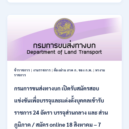
ปฏิรูป
21
ที่ดิน
สิงหาคม
เพื่อ
2569
เกษตรกรรม
ส.ป.ก.
เปิด
รับ
สมัคร
บุคคล
เพื่อ
เป็น
พนักงาน
ข้าราชการ
|
งานราชการ
|
ต้องผ่าน ภาค ก. ของ ก.พ.
|
หางาน
กอง
ราชการ
ทุนฯ
หลาย
กรมการขนส่งทางบก เปิดรับสมัครสอบ
อัตรา
/
แข่งขันเพื่อบรรจุและแต่งตั้งบุคคลเข้ารับ
ปวส.
และ
ราชการ 24 อัตรา บรรจุส่วนกลาง และ ส่วน
ป.ตรี
หลาย
ภูมิภาค / สมัคร online 18 สิงหาคม – 7
สาขา