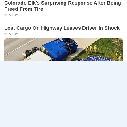
14
CONNECT 2…
สิงหาคม
2569
ธนาคาร
อ่านรายละเอียด
กรุงเทพ
เปิด
รับ
สมัคร
Page
Next
1
2
3
…
5
งาน
กว่า
navigation
Page
40
ตำแหน่ง
/
ปริญญา
ตรี
หลาย
สาขา
ขึ้น
ไป
/
ยินดี
รับ
นักศึกษา