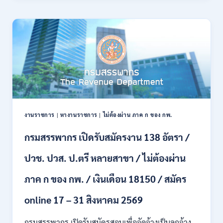
21
บก
สิงหาคม
เปิด
2569
รับ
สมัคร
บุคคล
พลเรือน
เป็น
พนักงาน
ราชการ
66
อัตรา
งานราชการ
|
หางานราชการ
|
ไม่ต้องผ่าน ภาค ก ของ กพ.
/
ชาย
กรมสรรพากร เปิดรับสมัครงาน 138 อัตรา /
และ
หญิง
ปวช. ปวส. ป.ตรี หลายสาขา / ไม่ต้องผ่าน
/
ไม่
ต้อง
ภาค ก ของ กพ. / เงินเดือน 18150 / สมัคร
ผ่าน
ภาค
online 17 – 31 สิงหาคม 2569
ก
ของ
กรมสรรพากร เปิดรับสมัครสอบเพื่อจัดจ้างเป็นลูกจ้าง