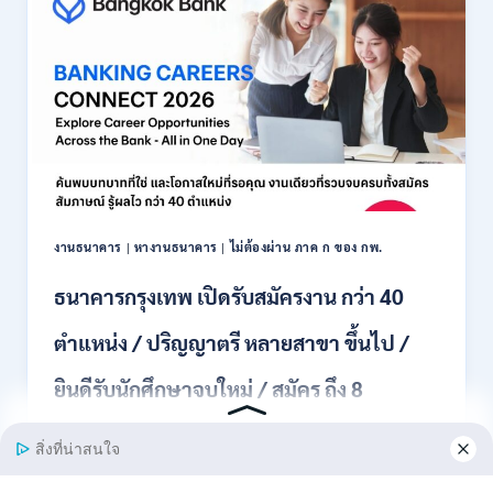
สมัคร
พนักงาน
ปริญญา
ตรี
ทุก
สาขา
/
ไม่
ต้อง
ผ่าน
ภาค
งานธนาคาร
|
หางานธนาคาร
|
ไม่ต้องผ่าน ภาค ก ของ กพ.
ก
ของ
ธนาคารกรุงเทพ เปิดรับสมัครงาน กว่า 40
กพ.
/
ตำแหน่ง / ปริญญาตรี หลายสาขา ขึ้นไป /
เงิน
เดือน
ยินดีรับนักศึกษาจบใหม่ / สมัคร ถึง 8
18,150
/
สิงหาคม 2569
สมัคร
3
–
ธนาคารกรุงเทพ เปิดรับสมัครงาน BANKING CAREERS