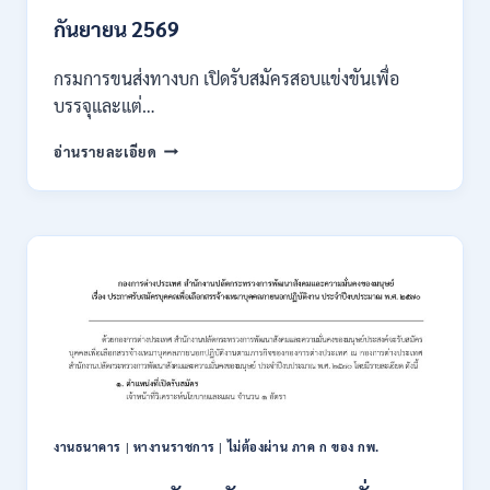
/
เงิน
กันยายน 2569
เดือน
18000
กรมการขนส่งทางบก เปิดรับสมัครสอบแข่งขันเพื่อ
/
บรรจุและแต่…
ไม่
ต้อง
กรม
อ่านรายละเอียด
ผ่าน
การ
ภาค
ขนส่ง
ก
ทาง
ของ
บก
กพ.
เปิด
/
รับ
สมัคร
สมัคร
ONLINE
สอบ
3
แข่งขัน
–
เพื่อ
31
บรรจุ
สิงหาคม
และ
2569
แต่ง
งานธนาคาร
|
หางานราชการ
|
ไม่ต้องผ่าน ภาค ก ของ กพ.
ตั้ง
บุคคล