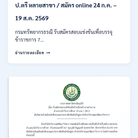
ของ
ป.ตรี หลายสาขา / สมัคร online 24 ก.ค. –
กพ.
/
19 ส.ค. 2569
เงิน
เดือน
กรมทรัพยากรธรณี รับสมัครสอบแข่งขันเพื่อบรรจุ
18150
ข้าราชการ 7…
/
สมัคร
กรม
อ่านรายละเอียด
ONLINE
ทรัพยากรธรณี
17
เปิด
–
รับ
31
สมัคร
สิงหาคม
สอบ
2569
แข่งขัน
เพื่อ
บรรจุ
ข้าราชการ
28
อัตรา
/
ปวส.
และ