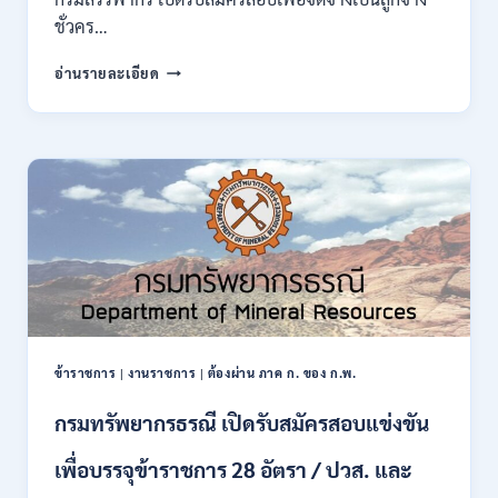
กพ.
ชั่วคร…
/
สมัคร
กรม
อ่านรายละเอียด
10
สรรพากร
–
เปิด
17
รับ
สิงหาคม
สมัคร
2569
งาน
138
อัตรา
/
ปวช.
ปวส.
ป.ตรี
หลาย
สาขา
ข้าราชการ
|
งานราชการ
|
ต้องผ่าน ภาค ก. ของ ก.พ.
/
ไม่
กรมทรัพยากรธรณี เปิดรับสมัครสอบแข่งขัน
ต้อง
ผ่าน
เพื่อบรรจุข้าราชการ 28 อัตรา / ปวส. และ
ภาค
ก