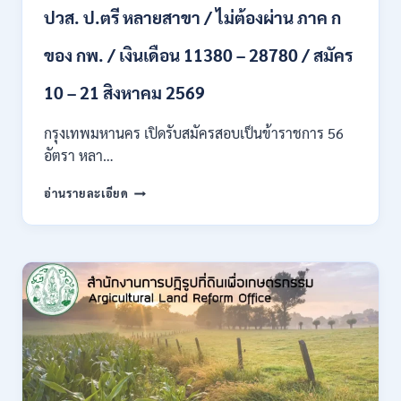
ปวส. ป.ตรี หลายสาขา / ไม่ต้องผ่าน ภาค ก
ไป
/
ของ กพ. / เงินเดือน 11380 – 28780 / สมัคร
เงิน
เดือน
23,290
10 – 21 สิงหาคม 2569
/
สมัคร
กรุงเทพมหานคร เปิดรับสมัครสอบเป็นข้าราชการ 56
ONLINE
อัตรา หลา…
10
–
กรุงเทพมหานคร
อ่านรายละเอียด
26
เปิด
ส.ค.
รับ
2569
สมัคร
สอบ
เป็น
ข้าราชการ
56
อัตรา
หลาย
ตำแหน่ง
/