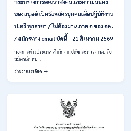
กระทรวงการพัฒนาสังคมและความมั่นคง
เข้า
รับ
ของมนุษย์ เปิดรับสมัครบุคคลเพื่อปฏิบัติงาน
ราชการ
24
อัตรา
ป.ตรี ทุกสาขา / ไม่ต้องผ่าน ภาค ก ของ กพ.
บรรจุ
ส่วน
/ สมัครทาง email บัดนี้ – 21 สิงหาคม 2569
กลาง
และ
กองการต่างประเทศ สำนักงานปลัดกระทรวง พม. รับ
ส่วน
สมัครเจ้าหน…
ภูมิภาค
/
กระทรวง
อ่านรายละเอียด
สมัคร
การ
ONLINE
พัฒนา
18
สังคม
สิงหาคม
และ
–
ความ
7
มั่นคง
กันยายน
ของ
2569
มนุษย์
เปิด
รับ