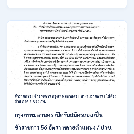
นิคม
อุตสาหกรรม
แห่ง
ประเทศไทย
(กนอ.)
เปิด
รับ
สมัคร
บุคคล
เพื่อ
บรรจุ
เป็น
พนักงาน
รัฐวิสาหกิจ
16
อัตรา
ข้าราชการ
|
ข้าราชการ กรุงเทพมหานคร
|
หางานราชการ
|
ไม่ต้อง
/
ผ่าน ภาค ก ของ กพ.
ป.ตรี
หลา
กรุงเทพมหานคร เปิดรับสมัครสอบเป็น
ส
สาขา
ข้าราชการ 56 อัตรา หลายตำแหน่ง / ปวช.
+
ขึ้น