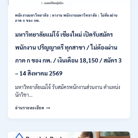
ป.ตรี
หลาย
พนักงานมหาวิทยาลัย
|
หางาน พนักงานมหาวิทยาลัย
|
ไม่ต้องผ่าน
สาขา
ภาค ก ของ กพ.
/
สมัคร
มหาวิทยาลัยแม่โจ้ เชียงใหม่ เปิดรับสมัคร
ONLINE
24
พนักงาน ปริญญาตรี ทุกสาขา / ไม่ต้องผ่าน
ก.ค.
–
ภาค ก ของ กพ. / เงินเดือน 18,150 / สมัคร 3
19
ส.ค.
– 14 สิงหาคม 2569
2569
มหาวิทยาลัยแม่โจ้ รับสมัครพนักงานส่วนงาน ตำแหน่ง
นักวิชา…
มหาวิทยาลัย
อ่านรายละเอียด
แม่
โจ้
เชียงใหม่
เปิด
รับ