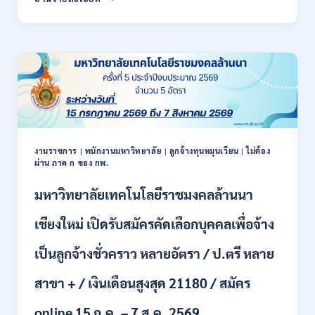
สหกรณ์
/
จังหวัด
สมัคร
น่าน
ONLINE
กรม
17
ส่ง
–
เสริม
28
สหกรณ์
สิงหาคม
เปิด
2569
รับ
สมัคร
พนักงาน
งานราชการ
|
พนักงานมหาวิทยาลัย
|
ลูกจ้างทุนหมุนเวียน
|
ไม่ต้อง
ผ่าน ภาค ก ของ กพ.
ราชการ
ปวช.
มหาวิทยาลัยเทคโนโลยีราชมงคลล้านนา
ปวท.
ปวส.
ป.ตรี
เชียงใหม่ เปิดรับสมัครคัดเลือกบุคคลเพื่อจ้าง
ทุก
สาขา
เป็นลูกจ้างชั่วคราว หลายอัตรา / ป.ตรี หลาย
/
เงิน
สาขา + / เงินเดือนสูงสุด 21180 / สมัคร
เดือน
21,780
online 15 ก.ค. – 7 ส.ค. 2569