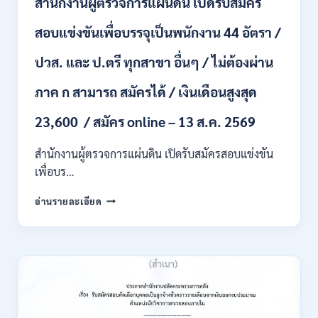
สำนักงานผู้ตรวจการแผ่นดิน เปิดรับสมัคร
หลาย
อัตรา
สอบแข่งขันเพื่อบรรจุเป็นพนักงาน 44 อัตรา /
/
ป.ตรี
ปวส. และ ป.ตรี ทุกสาขา อื่นๆ / ไม่ต้องผ่าน
หลาย
สาขา
ภาค ก สามารถ สมัครได้ / เงินเดือนสูงสุด
+
/
23,600 / สมัคร online – 13 ส.ค. 2569
เงิน
เดือน
สำนักงานผู้ตรวจการแผ่นดิน เปิดรับสมัครสอบแข่งขัน
สูงสุด
21180
เพื่อบร…
/
สมัคร
สำนักงาน
อ่านรายละเอียด
ONLINE
ผู้
15
ตรวจ
ก.ค.
การ
–
แผ่น
7
ดิน
ส.ค.
เปิด
2569
รับ
สมัคร