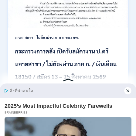
สอบ
แข่งขัน
เพื่อ
บรรจุ
เป็น
พนักงาน
งานราชการ
|
ไม่ต้องผ่าน ภาค ก ของ กพ.
44
อัตรา
กระทรวงการคลัง เปิดรับสมัครงาน ป.ตรี
/
ปวส.
หลายสาขา / ไม่ต้องผ่าน ภาค ก. / เงินเดือน
และ
ป.ตรี
18150 / สมัคร 13 – 25 สิงหาคม 2569
ทุก
สาขา
อื่นๆ
สำนักงานปลัดกระทรวงการคลัง เปิดรับสมัครงาน
/
ตำแหน่งนักวิ…
ไม่
ต้อง
กระทรวง
อ่านรายละเอียด
ผ่าน
การ
ภาค
คลัง
ก
เปิด
สามารถ
รับ