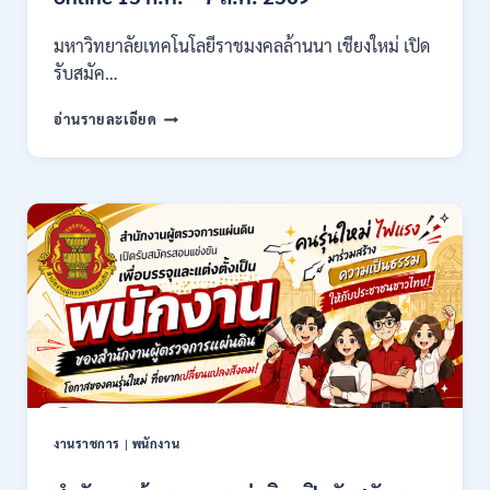
/
ไม่
มหาวิทยาลัยเทคโนโลยีราชมงคลล้านนา เชียงใหม่ เปิด
ต้อง
รับสมัค…
ผ่าน
ภาต
มหาวิทยาลัย
ก
อ่านรายละเอียด
เทคโนโลยี
ของ
ราช
กพ.
มงคล
/
ล้าน
สมัคร
นา
17
เชียงใหม่
–
เปิด
21
รับ
สิงหาคม
สมัคร
2569
คัด
เลือก
บุคคล
เพื่อ
จ้าง
เป็น
งานราชการ
|
พนักงาน
ลูกจ้าง
ชั่วคราว