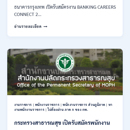
–
ธนาคารกรุงเทพ เปิดรับสมัครงาน BANKING CAREERS
14
CONNECT 2…
สิงหาคม
2569
ธนาคาร
อ่านรายละเอียด
กรุงเทพ
เปิด
รับ
สมัคร
งาน
กว่า
40
ตำแหน่ง
/
ปริญญา
ตรี
หลาย
สาขา
งานราชการ
|
พนักงานราชการ
|
พนักงานราชการ ส่วนภูมิภาค
|
หา
ขึ้น
งานพนักงานราชการ
|
ไม่ต้องผ่าน ภาค ก ของ กพ.
ไป
/
กระทรวงสาธารณสุข เปิดรับสมัครพนักงาน
ยินดี
รับ