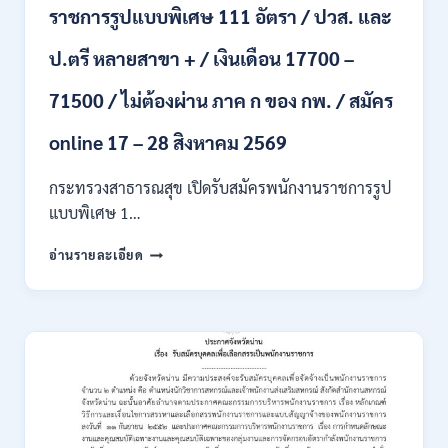
ราชการรูปแบบพิเศษ 111 อัตรา / ปวส. และ
นักศึกษา
จบ
ป.ตรี หลายสาขา + / เงินเดือน 17700 –
ใหม่
/
71500 / ไม่ต้องผ่าน ภาค ก ของ กพ. / สมัคร
สมัคร
ถึง
8
online 17 – 28 สิงหาคม 2569
สิงหาคม
2569
กระทรวงสาธารณสุข เปิดรับสมัครพนักงานราชการรูป
แบบพิเศษ 1…
กระทรวง
อ่านรายละเอียด
สาธารณสุข
เปิด
รับ
สมัคร
พนักงาน
ราชการ
รูป
แบบ
พิเศษ