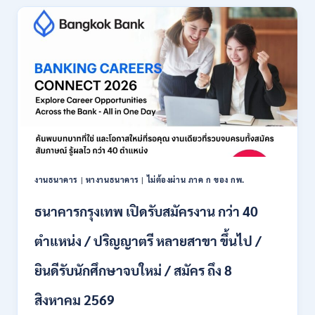
เปิด
รับ
สมัคร
พนักงาน
ปริญญา
ตรี
ทุก
สาขา
/
ไม่
ต้อง
ผ่าน
ภาค
งานธนาคาร
|
หางานธนาคาร
|
ไม่ต้องผ่าน ภาค ก ของ กพ.
ก
ของ
ธนาคารกรุงเทพ เปิดรับสมัครงาน กว่า 40
กพ.
/
ตำแหน่ง / ปริญญาตรี หลายสาขา ขึ้นไป /
เงิน
เดือน
ยินดีรับนักศึกษาจบใหม่ / สมัคร ถึง 8
18,150
/
สิงหาคม 2569
สมัคร
3