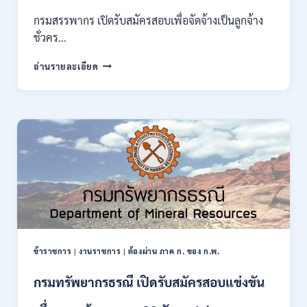
ของ
กรมสรรพากร เปิดรับสมัครสอบเพื่อจัดจ้างเป็นลูกจ้าง
กพ.
ชั่วคร…
/
สมัคร
กรม
อ่านรายละเอียด
10
สรรพากร
–
เปิด
17
รับ
สิงหาคม
สมัคร
2569
งาน
138
อัตรา
/
ปวช.
ปวส.
ป.ตรี
หลาย
สาขา
ข้าราชการ
|
งานราชการ
|
ต้องผ่าน ภาค ก. ของ ก.พ.
/
ไม่
กรมทรัพยากรธรณี เปิดรับสมัครสอบแข่งขัน
ต้อง
ผ่าน