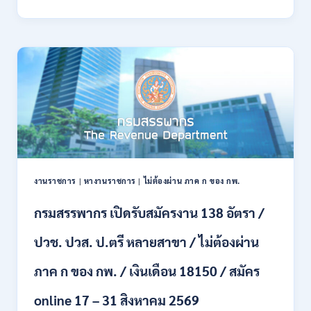
พลาธิการ
ทหาร
บก
เปิด
รับ
สมัคร
บุคคล
พลเรือน
เป็น
พนักงาน
ราชการ
66
อัตรา
งานราชการ
|
หางานราชการ
|
ไม่ต้องผ่าน ภาค ก ของ กพ.
/
ชาย
กรมสรรพากร เปิดรับสมัครงาน 138 อัตรา /
และ
หญิง
ปวช. ปวส. ป.ตรี หลายสาขา / ไม่ต้องผ่าน
/
ไม่
ต้อง
ภาค ก ของ กพ. / เงินเดือน 18150 / สมัคร
ผ่าน
ภาค
online 17 – 31 สิงหาคม 2569
ก