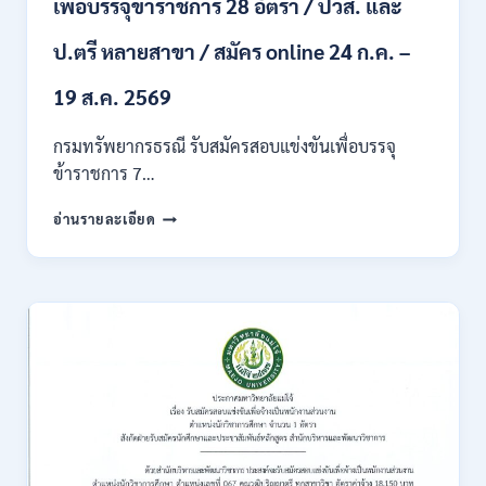
เพื่อบรรจุข้าราชการ 28 อัตรา / ปวส. และ
ภาค
ก
ของ
ป.ตรี หลายสาขา / สมัคร online 24 ก.ค. –
กพ.
/
19 ส.ค. 2569
เงิน
เดือน
กรมทรัพยากรธรณี รับสมัครสอบแข่งขันเพื่อบรรจุ
18150
ข้าราชการ 7…
/
สมัคร
กรม
อ่านรายละเอียด
ONLINE
ทรัพยากรธรณี
17
เปิด
–
รับ
31
สมัคร
สิงหาคม
สอบ
2569
แข่งขัน
เพื่อ
บรรจุ
ข้าราชการ
28
อัตรา
/