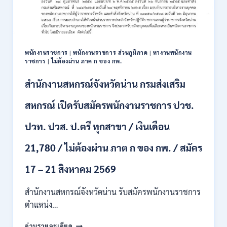
111
อัตรา
/
ปวส.
และ
ป.ตรี
พนักงานราชการ
|
พนักงานราชการ ส่วนภูมิภาค
|
หางานพนักงาน
หลาย
ราชการ
|
ไม่ต้องผ่าน ภาค ก ของ กพ.
สาขา
+
สำนักงานสหกรณ์จังหวัดน่าน กรมส่งเสริม
/
เงิน
สหกรณ์ เปิดรับสมัครพนักงานราชการ ปวช.
เดือน
17700
ปวท. ปวส. ป.ตรี ทุกสาขา / เงินเดือน
–
71500
21,780 / ไม่ต้องผ่าน ภาต ก ของ กพ. / สมัคร
/
ไม่
17 – 21 สิงหาคม 2569
ต้อง
ผ่าน
สำนักงานสหกรณ์จังหวัดน่าน รับสมัครพนักงานราชการ
ภาค
ก
ตำแหน่ง…
ของ
สำนักงาน
กพ.
อ่านรายละเอียด