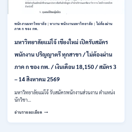
ปวส.
และ
ป.ตรี
หลาย
พนักงานมหาวิทยาลัย
|
หางาน พนักงานมหาวิทยาลัย
|
ไม่ต้องผ่าน
สาขา
ภาค ก ของ กพ.
/
สมัคร
มหาวิทยาลัยแม่โจ้ เชียงใหม่ เปิดรับสมัคร
ONLINE
24
พนักงาน ปริญญาตรี ทุกสาขา / ไม่ต้องผ่าน
ก.ค.
–
ภาค ก ของ กพ. / เงินเดือน 18,150 / สมัคร 3
19
ส.ค.
– 14 สิงหาคม 2569
2569
มหาวิทยาลัยแม่โจ้ รับสมัครพนักงานส่วนงาน ตำแหน่ง
นักวิชา…
มหาวิทยาลัย
อ่านรายละเอียด
แม่
โจ้
เชียงใหม่