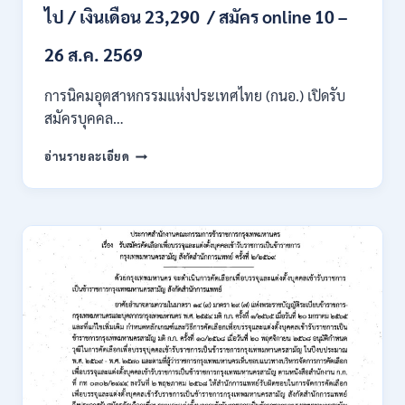
ไป / เงินเดือน 23,290 / สมัคร online 10 –
/
ไม่
ต้อง
26 ส.ค. 2569
ผ่าน
ภาค
การนิคมอุตสาหกรรมแห่งประเทศไทย (กนอ.) เปิดรับ
ก
สมัครบุคคล…
ของ
กพ.
การ
อ่านรายละเอียด
/
นิคม
สมัคร
อุตสาหกรรม
ONLINE
แห่ง
24
ประเทศไทย
ส.ค.
(กนอ.)
–
เปิด
6
รับ
ก.ย.
สมัคร
2569
บุคคล
เพื่อ
บรรจุ
เป็น
พนักงาน
รัฐวิสาหกิจ