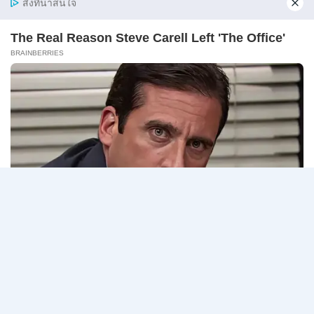
มหาวิทยาลัยแม่โจ้ รับสมัครพนักงานส่วนงาน ตำแหน่ง
นักวิชา…
มหาวิทยาลัย
อ่านรายละเอียด
แม่
โจ้
เชียงใหม่
เปิด
Page
Next
1
2
3
…
5
รับ
สมัคร
navigation
Page
พนักงาน
ปริญญา
ตรี
ทุก
สาขา
/
ไม่
ต้อง
ผ่าน
ภาค
ก
ของ