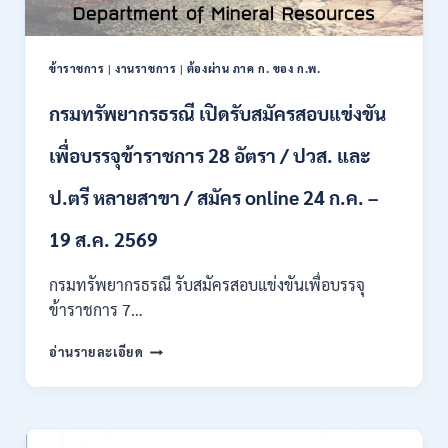
ป.ตรี
หลาย
สาขา
ข้าราชการ
|
งานราชการ
|
ต้องผ่าน ภาค ก. ของ ก.พ.
/
ไม่
กรมทรัพยากรธรณี เปิดรับสมัครสอบแข่งขัน
ต้อง
ผ่าน
เพื่อบรรจุข้าราชการ 28 อัตรา / ปวส. และ
ภาค
ก
ของ
ป.ตรี หลายสาขา / สมัคร online 24 ก.ค. –
กพ.
/
19 ส.ค. 2569
เงิน
เดือน
กรมทรัพยากรธรณี รับสมัครสอบแข่งขันเพื่อบรรจุ
18150
ข้าราชการ 7…
/
สมัคร
กรม
อ่านรายละเอียด
ONLINE
ทรัพยากรธรณี
17
เปิด
–
รับ
31
สมัคร
สิงหาคม
สอบ