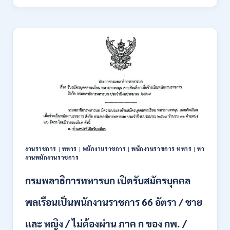
พัฒนา
18
สังคม
สิงหาคม
และ
–
ความ
7
มั่นคง
กันยายน
ของ
2569
มนุษย์
เปิด
รับ
สมัคร
บุคคล
เพื่อ
ปฏิบัติ
งาน
งานราชการ
|
ทหาร
|
พนักงานราชการ
|
พนักงานราชการ ทหาร
|
หา
ป.ตรี
งานพนักงานราชการ
ทุก
สาขา
กรมพลาธิการทหารบก เปิดรับสมัครบุคคล
/
ไม่
พลเรือนเป็นพนักงานราชการ 66 อัตรา / ชาย
ต้อง
ผ่าน
และ หญิง / ไม่ต้องผ่าน ภาค ก ของ กพ. /
ภาค