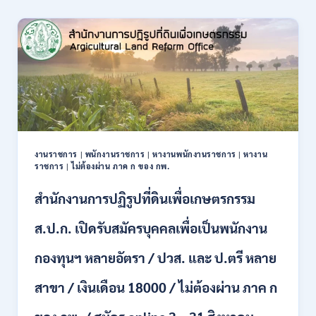
สมัคร
สอบ
เป็น
ข้าราชการ
56
อัตรา
หลาย
ตำแหน่ง
/
ปวช.
ปวส.
งานราชการ
|
พนักงานราชการ
|
หางานพนักงานราชการ
|
หางาน
ป.ตรี
ราชการ
|
ไม่ต้องผ่าน ภาค ก ของ กพ.
หลาย
สาขา
สำนักงานการปฏิรูปที่ดินเพื่อเกษตรกรรม
/
ไม่
ส.ป.ก. เปิดรับสมัครบุคคลเพื่อเป็นพนักงาน
ต้อง
ผ่าน
กองทุนฯ หลายอัตรา / ปวส. และ ป.ตรี หลาย
ภาค
ก
สาขา / เงินเดือน 18000 / ไม่ต้องผ่าน ภาค ก
ของ
กพ.
/