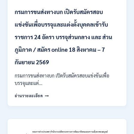
ทุนฯ
หลาย
กรมการขนส่งทางบก เปิดรับสมัครสอบ
อัตรา
/
แข่งขันเพื่อบรรจุและแต่งตั้งบุคคลเข้ารับ
ปวส.
และ
ราชการ 24 อัตรา บรรจุส่วนกลาง และ ส่วน
ป.ตรี
หลาย
ภูมิภาค / สมัคร online 18 สิงหาคม – 7
สาขา
/
เงิน
กันยายน 2569
เดือน
18000
กรมการขนส่งทางบก เปิดรับสมัครสอบแข่งขันเพื่อ
/
บรรจุและแต่…
ไม่
ต้อง
กรม
อ่านรายละเอียด
ผ่าน
การ
ภาค
ขนส่ง
ก
ทาง
ของ
บก
กพ.
เปิด
/
รับ
สมัคร