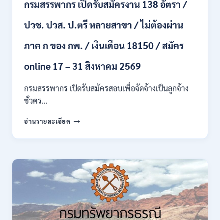
กรมสรรพากร เปิดรับสมัครงาน 138 อัตรา /
และ
หญิง
ปวช. ปวส. ป.ตรี หลายสาขา / ไม่ต้องผ่าน
/
ไม่
ต้อง
ภาค ก ของ กพ. / เงินเดือน 18150 / สมัคร
ผ่าน
ภาค
online 17 – 31 สิงหาคม 2569
ก
ของ
กรมสรรพากร เปิดรับสมัครสอบเพื่อจัดจ้างเป็นลูกจ้าง
กพ.
ชั่วคร…
/
สมัคร
กรม
อ่านรายละเอียด
10
สรรพากร
–
เปิด
17
รับ
สิงหาคม
สมัคร
2569
งาน
138
อัตรา
/
ปวช.
ปวส.