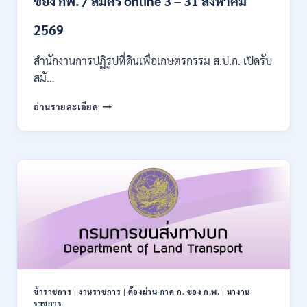
ของ กพ. / สมัคร online 3 – 31 สิงหาคม
เงิน
เดือน
2569
11380
–
สำนักงานการปฏิรูปที่ดินเพื่อเกษตรกรรม ส.ป.ก. เปิดรับ
28780
สมั…
/
สมัคร
สำนักงาน
อ่านรายละเอียด
10
การ
–
ปฏิรูป
21
ที่ดิน
สิงหาคม
เพื่อ
2569
เกษตรกรรม
ส.ป.ก.
เปิด
รับ
สมัคร
บุคคล
เพื่อ
เป็น
พนักงาน
ข้าราชการ
|
งานราชการ
|
ต้องผ่าน ภาค ก. ของ ก.พ.
|
หางาน
กอง
ราชการ