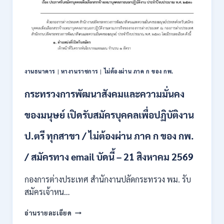
สมัคร
ONLINE
สอบ
3
แข่งขัน
–
เพื่อ
31
บรรจุ
สิงหาคม
และ
2569
แต่ง
งานธนาคาร
|
หางานราชการ
|
ไม่ต้องผ่าน ภาค ก ของ กพ.
ตั้ง
บุคคล
กระทรวงการพัฒนาสังคมและความมั่นคง
เข้า
รับ
ของมนุษย์ เปิดรับสมัครบุคคลเพื่อปฏิบัติงาน
ราชการ
24
อัตรา
ป.ตรี ทุกสาขา / ไม่ต้องผ่าน ภาค ก ของ กพ.
บรรจุ
ส่วน
/ สมัครทาง email บัดนี้ – 21 สิงหาคม 2569
กลาง
และ
กองการต่างประเทศ สำนักงานปลัดกระทรวง พม. รับ
ส่วน
สมัครเจ้าหน…
ภูมิภาค
/
กระทรวง
อ่านรายละเอียด
สมัคร
การ
ONLINE