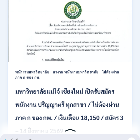
2569
แข่งขัน
เพื่อ
บรรจุ
ข้าราชการ
28
อัตรา
/
ปวส.
และ
ป.ตรี
หลาย
พนักงานมหาวิทยาลัย
|
หางาน พนักงานมหาวิทยาลัย
|
ไม่ต้องผ่าน
สาขา
ภาค ก ของ กพ.
/
สมัคร
มหาวิทยาลัยแม่โจ้ เชียงใหม่ เปิดรับสมัคร
ONLINE
24
พนักงาน ปริญญาตรี ทุกสาขา / ไม่ต้องผ่าน
ก.ค.
–
ภาค ก ของ กพ. / เงินเดือน 18,150 / สมัคร 3
19
ส.ค.
– 14 สิงหาคม 2569
2569