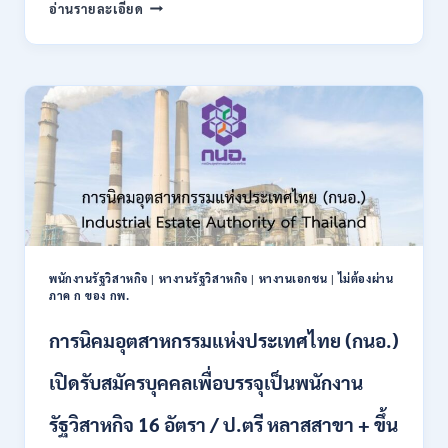
กรม
อ่านรายละเอียด
บัญชี
กลาง
เปิด
รับ
สมัคร
บุคคล
เพื่อ
เป็น
พนักงาน
ราชการ
22
อัตรา
/
พนักงานรัฐวิสาหกิจ
|
หางานรัฐวิสาหกิจ
|
หางานเอกชน
|
ไม่ต้องผ่าน
ปวส.
ภาค ก ของ กพ.
และ
ป.ตรี
การนิคมอุตสาหกรรมแห่งประเทศไทย (กนอ.)
หลาย
สาขา
เปิดรับสมัครบุคคลเพื่อบรรจุเป็นพนักงาน
/
เงิน
รัฐวิสาหกิจ 16 อัตรา / ป.ตรี หลาสสาขา + ขึ้น
เดือน
21780