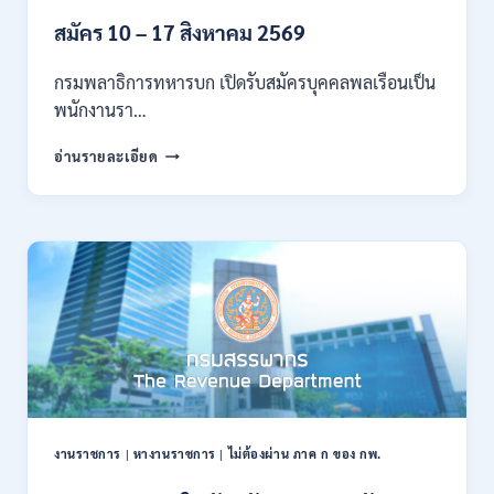
ก
ของ
สมัคร 10 – 17 สิงหาคม 2569
กพ.
/
กรมพลาธิการทหารบก เปิดรับสมัครบุคคลพลเรือนเป็น
สมัคร
พนักงานรา…
ทาง
EMAIL
กรม
อ่านรายละเอียด
บัดนี้
พลาธิการ
–
ทหาร
21
บก
สิงหาคม
เปิด
2569
รับ
สมัคร
บุคคล
พลเรือน
เป็น
พนักงาน
ราชการ
66
อัตรา
งานราชการ
|
หางานราชการ
|
ไม่ต้องผ่าน ภาค ก ของ กพ.
/
ชาย