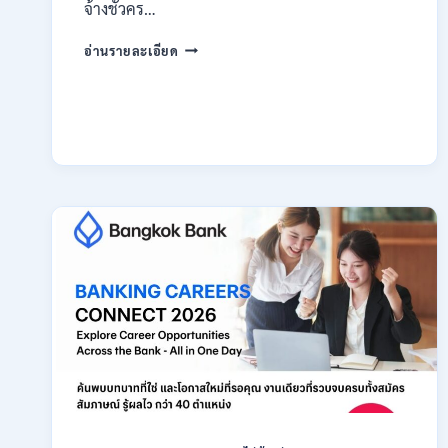
สมัคร
จ้างชั่วคร…
ONLINE
กรม
18
อ่านรายละเอียด
สรรพากร
สิงหาคม
เปิด
–
รับ
7
สมัคร
กันยายน
งาน
2569
138
อัตรา
/
ปวช.
ปวส.
ป.ตรี
หลาย
สาขา
/
ไม่
ต้อง
ผ่าน
ภาค
ก
ของ