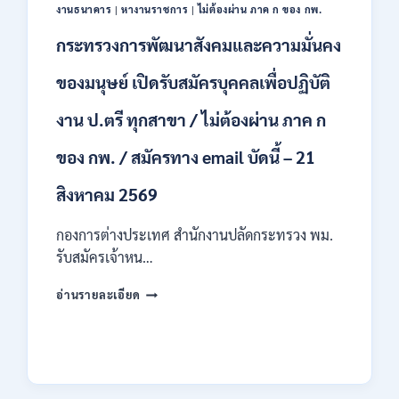
ป.ตรี
งานธนาคาร
|
หางานราชการ
|
ไม่ต้องผ่าน ภาค ก ของ กพ.
หลาย
สาขา
กระทรวงการพัฒนาสังคมและความมั่นคง
/
ไม่
ของมนุษย์ เปิดรับสมัครบุคคลเพื่อปฏิบัติ
ต้อง
ผ่าน
งาน ป.ตรี ทุกสาขา / ไม่ต้องผ่าน ภาค ก
ภาค
ก
ของ กพ. / สมัครทาง email บัดนี้ – 21
ของ
กพ.
สิงหาคม 2569
/
เงิน
กองการต่างประเทศ สำนักงานปลัดกระทรวง พม.
เดือน
11380
รับสมัครเจ้าหน…
–
28780
กระทรวง
อ่านรายละเอียด
/
การ
สมัคร
พัฒนา
10
สังคม
–
และ
21
ความ
สิงหาคม
มั่นคง