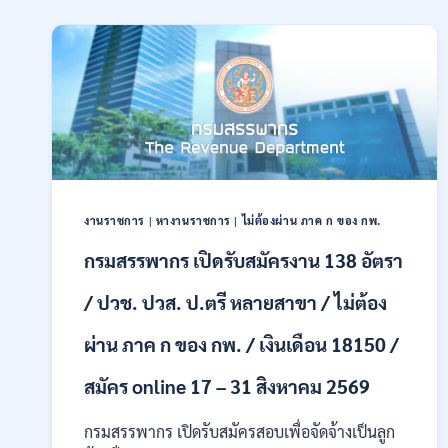
รับ
สมัคร
สอบ
แข่งขัน
เพื่อ
บรรจุ
และ
แต่ง
ตั้ง
บุคคล
เข้า
งานราชการ
|
หางานราชการ
|
ไม่ต้องผ่าน ภาค ก ของ กพ.
รับ
ราชการ
กรมสรรพากร เปิดรับสมัครงาน 138 อัตรา
24
อัตรา
/ ปวช. ปวส. ป.ตรี หลายสาขา / ไม่ต้อง
บรรจุ
ส่วน
ผ่าน ภาค ก ของ กพ. / เงินเดือน 18150 /
กลาง
และ
สมัคร online 17 – 31 สิงหาคม 2569
ส่วน
ภูมิภาค
กรมสรรพากร เปิดรับสมัครสอบเพื่อจัดจ้างเป็นลูก
/