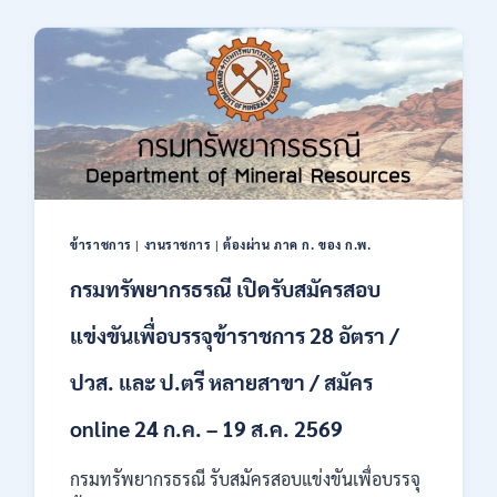
2569
ของ
มนุษย์
เปิด
รับ
สมัคร
บุคคล
เพื่อ
ปฏิบัติ
งาน
ป.ตรี
ทุก
ข้าราชการ
|
งานราชการ
|
ต้องผ่าน ภาค ก. ของ ก.พ.
สาขา
กรมทรัพยากรธรณี เปิดรับสมัครสอบ
/
ไม่
ต้อง
แข่งขันเพื่อบรรจุข้าราชการ 28 อัตรา /
ผ่าน
ภาค
ปวส. และ ป.ตรี หลายสาขา / สมัคร
ก
ของ
online 24 ก.ค. – 19 ส.ค. 2569
กพ.
/
กรมทรัพยากรธรณี รับสมัครสอบแข่งขันเพื่อบรรจุ
สมัคร