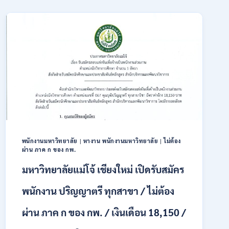
สมัคร
เปิด
ONLINE
รับ
3
สมัคร
–
บุคคล
31
พลเรือน
สิงหาคม
เป็น
2569
พนักงาน
ราชการ
66
อัตรา
/
ชาย
และ
หญิง
พนักงานมหาวิทยาลัย
|
หางาน พนักงานมหาวิทยาลัย
|
ไม่ต้อง
ผ่าน ภาค ก ของ กพ.
/
ไม่
มหาวิทยาลัยแม่โจ้ เชียงใหม่ เปิดรับสมัคร
ต้อง
ผ่าน
พนักงาน ปริญญาตรี ทุกสาขา / ไม่ต้อง
ภาค
ก
ผ่าน ภาค ก ของ กพ. / เงินเดือน 18,150 /
ของ
กพ.