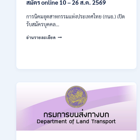
สมัคร online 10 – 26 ส.ค. 2569
การนิคมอุตสาหกรรมแห่งประเทศไทย (กนอ.) เปิด
รับสมัครบุคคล…
การ
อ่านรายละเอียด
นิคม
อุตสาหกรรม
แห่ง
ประเทศไทย
(กนอ.)
เปิด
รับ
สมัคร
บุคคล
เพื่อ
บรรจุ
เป็น
พนักงาน
รัฐวิสาหกิจ
16
อัตรา