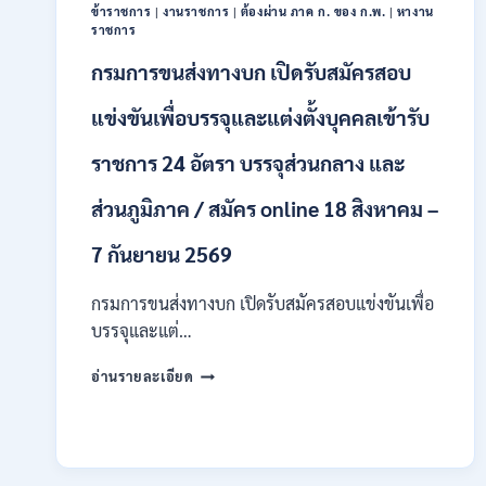
/
ข้าราชการ
|
งานราชการ
|
ต้องผ่าน ภาค ก. ของ ก.พ.
|
หางาน
ป.ตรี
ราชการ
หลา
กรมการขนส่งทางบก เปิดรับสมัครสอบ
ส
สาขา
แข่งขันเพื่อบรรจุและแต่งตั้งบุคคลเข้ารับ
+
ขึ้น
ไป
ราชการ 24 อัตรา บรรจุส่วนกลาง และ
/
เงิน
ส่วนภูมิภาค / สมัคร online 18 สิงหาคม –
เดือน
23,290
7 กันยายน 2569
/
สมัคร
กรมการขนส่งทางบก เปิดรับสมัครสอบแข่งขันเพื่อ
ONLINE
บรรจุและแต่…
10
–
กรม
26
อ่านรายละเอียด
การ
ส.ค.
ขนส่ง
2569
ทาง
บก
เปิด