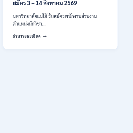
สมัคร 3 – 14 สิงหาคม 2569
/
สมัคร
10
มหาวิทยาลัยแม่โจ้ รับสมัครพนักงานส่วนงาน
–
ตำแหน่งนักวิชา…
17
สิงหาคม
มหาวิทยาลัย
อ่านรายละเอียด
2569
แม่
โจ้
เชียงใหม่
เปิด
รับ
สมัคร
พนักงาน
ปริญญา
ตรี
ทุก
สาขา
/
ไม่
ต้อง
ผ่าน
ภาค