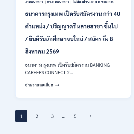
งานธนาคาร
|
หางานธนาคาร
|
ไม่ต้องผ่าน ภาค ก ของ กพ.
กพ.
/
ธนาคารกรุงเทพ เปิดรับสมัครงาน กว่า 40
เงิน
เดือน
ตำแหน่ง / ปริญญาตรี หลายสาขา ขึ้นไป
18150
/
/ ยินดีรับนักศึกษาจบใหม่ / สมัคร ถึง 8
สมัคร
ONLINE
สิงหาคม 2569
17
–
ธนาคารกรุงเทพ เปิดรับสมัครงาน BANKING
31
สิงหาคม
CAREERS CONNECT 2…
2569
ธนาคาร
อ่านรายละเอียด
กรุงเทพ
เปิด
รับ
สมัคร
Page
งาน
Next
1
2
3
…
5
กว่า
40
navigation
Page
ตำแหน่ง