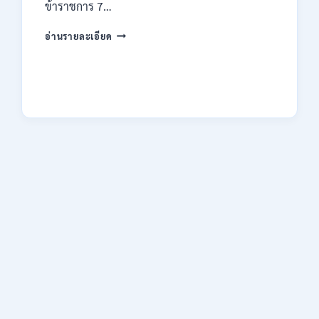
ข้าราชการ 7…
ทาง
EMAIL
กรม
บัดนี้
อ่านรายละเอียด
ทรัพยากรธรณี
–
เปิด
21
รับ
สิงหาคม
สมัคร
2569
สอบ
แข่งขัน
เพื่อ
บรรจุ
ข้าราชการ
28
อัตรา
/
ปวส.
และ
ป.ตรี
หลาย
สาขา
/
สมัคร
ONLINE