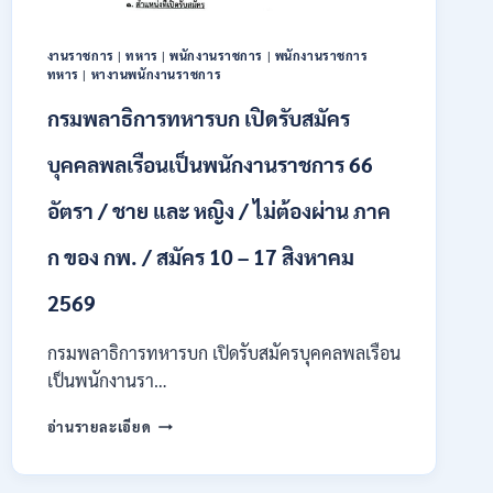
ทุนฯ
หลาย
อัตรา
งานราชการ
|
ทหาร
|
พนักงานราชการ
|
พนักงานราชการ
/
ทหาร
|
หางานพนักงานราชการ
ปวส.
กรมพลาธิการทหารบก เปิดรับสมัคร
และ
ป.ตรี
บุคคลพลเรือนเป็นพนักงานราชการ 66
หลาย
สาขา
อัตรา / ชาย และ หญิง / ไม่ต้องผ่าน ภาค
/
เงิน
เดือน
ก ของ กพ. / สมัคร 10 – 17 สิงหาคม
18000
/
2569
ไม่
ต้อง
กรมพลาธิการทหารบก เปิดรับสมัครบุคคลพลเรือน
ผ่าน
เป็นพนักงานรา…
ภาค
ก
กรม
อ่านรายละเอียด
ของ
พลาธิการ
กพ.
ทหาร
/
บก