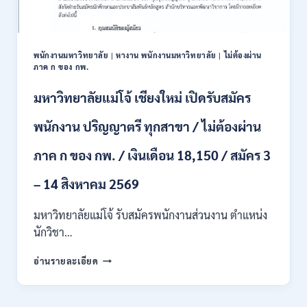
ปวส.
และ
ป.ตรี
หลาย
พนักงานมหาวิทยาลัย
|
หางาน พนักงานมหาวิทยาลัย
|
ไม่ต้องผ่าน
สาขา
ภาค ก ของ กพ.
/
สมัคร
มหาวิทยาลัยแม่โจ้ เชียงใหม่ เปิดรับสมัคร
ONLINE
24
พนักงาน ปริญญาตรี ทุกสาขา / ไม่ต้องผ่าน
ก.ค.
–
ภาค ก ของ กพ. / เงินเดือน 18,150 / สมัคร 3
19
ส.ค.
– 14 สิงหาคม 2569
2569
มหาวิทยาลัยแม่โจ้ รับสมัครพนักงานส่วนงาน ตำแหน่ง
นักวิชา…
มหาวิทยาลัย
อ่านรายละเอียด
แม่
โจ้
เชียงใหม่