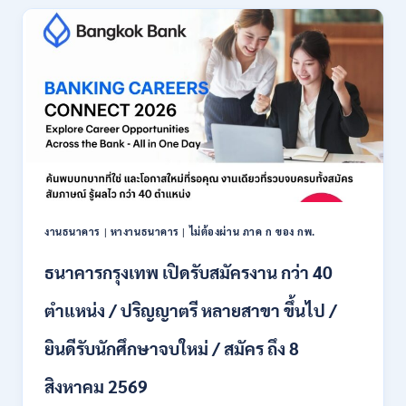
เปิด
รับ
สมัคร
พนักงาน
ปริญญา
ตรี
ทุก
สาขา
/
ไม่
ต้อง
ผ่าน
ภาค
งานธนาคาร
|
หางานธนาคาร
|
ไม่ต้องผ่าน ภาค ก ของ กพ.
ก
ของ
ธนาคารกรุงเทพ เปิดรับสมัครงาน กว่า 40
กพ.
/
ตำแหน่ง / ปริญญาตรี หลายสาขา ขึ้นไป /
เงิน
เดือน
ยินดีรับนักศึกษาจบใหม่ / สมัคร ถึง 8
18,150
/
สิงหาคม 2569
สมัคร
3