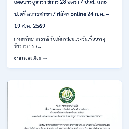
เพื่อบรรจุข้าราชการ 28 อัตรา / ปวส. และ
ภาค
ก
ของ
ป.ตรี หลายสาขา / สมัคร online 24 ก.ค. –
กพ.
/
19 ส.ค. 2569
เงิน
เดือน
กรมทรัพยากรธรณี รับสมัครสอบแข่งขันเพื่อบรรจุ
18150
ข้าราชการ 7…
/
สมัคร
กรม
อ่านรายละเอียด
ONLINE
ทรัพยากรธรณี
17
เปิด
–
รับ
31
สมัคร
สิงหาคม
สอบ
2569
แข่งขัน
เพื่อ
บรรจุ
ข้าราชการ
28
อัตรา
/