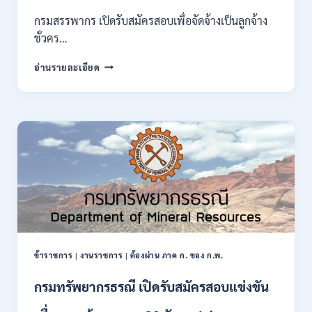
ของ
กรมสรรพากร เปิดรับสมัครสอบเพื่อจัดจ้างเป็นลูกจ้าง
กพ.
ชั่วคร…
/
สมัคร
กรม
อ่านรายละเอียด
10
สรรพากร
–
เปิด
17
รับ
สิงหาคม
สมัคร
2569
งาน
138
อัตรา
/
ปวช.
ปวส.
ป.ตรี
หลาย
สาขา
ข้าราชการ
|
งานราชการ
|
ต้องผ่าน ภาค ก. ของ ก.พ.
/
ไม่
กรมทรัพยากรธรณี เปิดรับสมัครสอบแข่งขัน
ต้อง
ผ่าน