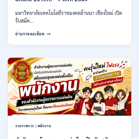
/
ไม่
มหาวิทยาลัยเทคโนโลยีราชมงคลล้านนา เชียงใหม่ เปิด
ต้อง
รับสมัค…
ผ่าน
ภาต
มหาวิทยาลัย
ก
อ่านรายละเอียด
เทคโนโลยี
ของ
ราช
กพ.
มงคล
/
ล้าน
สมัคร
นา
17
เชียงใหม่
–
เปิด
21
รับ
สิงหาคม
สมัคร
2569
คัด
เลือก
บุคคล
เพื่อ
จ้าง
เป็น
งานราชการ
|
พนักงาน
ลูกจ้าง
ชั่วคราว