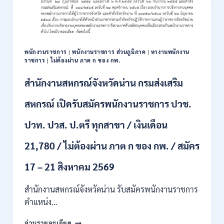
111
อัตรา
/
ปวส.
และ
ป.ตรี
พนักงานราชการ
|
พนักงานราชการ ส่วนภูมิภาค
|
หางานพนักงาน
หลาย
ราชการ
|
ไม่ต้องผ่าน ภาค ก ของ กพ.
สาขา
+
สำนักงานสหกรณ์จังหวัดน่าน กรมส่งเสริม
/
เงิน
สหกรณ์ เปิดรับสมัครพนักงานราชการ ปวช.
เดือน
17700
ปวท. ปวส. ป.ตรี ทุกสาขา / เงินเดือน
–
71500
21,780 / ไม่ต้องผ่าน ภาต ก ของ กพ. / สมัคร
/
ไม่
17 – 21 สิงหาคม 2569
ต้อง
ผ่าน
สำนักงานสหกรณ์จังหวัดน่าน รับสมัครพนักงานราชการ
ภาค
ก
ตำแหน่ง…
ของ
สำนักงาน
กพ.
อ่านรายละเอียด