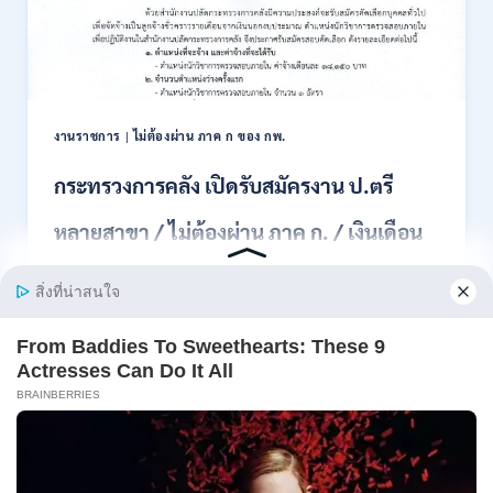
สอบ
แข่งขัน
เพื่อ
บรรจุ
เป็น
พนักงาน
งานราชการ
|
ไม่ต้องผ่าน ภาค ก ของ กพ.
44
อัตรา
กระทรวงการคลัง เปิดรับสมัครงาน ป.ตรี
/
ปวส.
หลายสาขา / ไม่ต้องผ่าน ภาค ก. / เงินเดือน
และ
ป.ตรี
18150 / สมัคร 13 – 25 สิงหาคม 2569
ทุก
สาขา
อื่นๆ
สำนักงานปลัดกระทรวงการคลัง เปิดรับสมัครงาน
/
ตำแหน่งนักวิ…
ไม่
ต้อง
กระทรวง
อ่านรายละเอียด
ผ่าน
การ
ภาค
คลัง
ก
เปิด
สามารถ
รับ