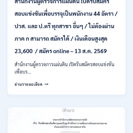
สำนักงานผู้ตรวจการแผ่นดิน เปิดรับสมัคร
หลาย
อัตรา
สอบแข่งขันเพื่อบรรจุเป็นพนักงาน 44 อัตรา /
/
ป.ตรี
ปวส. และ ป.ตรี ทุกสาขา อื่นๆ / ไม่ต้องผ่าน
หลาย
สาขา
ภาค ก สามารถ สมัครได้ / เงินเดือนสูงสุด
+
/
23,600 / สมัคร online – 13 ส.ค. 2569
เงิน
เดือน
สำนักงานผู้ตรวจการแผ่นดิน เปิดรับสมัครสอบแข่งขัน
สูงสุด
21180
เพื่อบร…
/
สมัคร
สำนักงาน
อ่านรายละเอียด
ONLINE
ผู้
15
ตรวจ
ก.ค.
การ
–
แผ่น
7
ดิน
ส.ค.
เปิด
2569
รับ
สมัคร