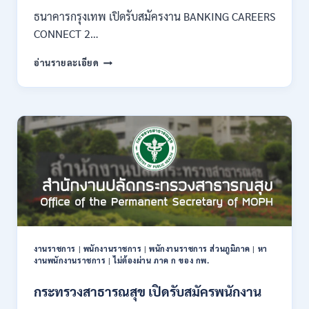
–
ธนาคารกรุงเทพ เปิดรับสมัครงาน BANKING CAREERS
14
CONNECT 2…
สิงหาคม
2569
ธนาคาร
อ่านรายละเอียด
กรุงเทพ
เปิด
รับ
สมัคร
งาน
กว่า
40
ตำแหน่ง
/
ปริญญา
ตรี
หลาย
สาขา
งานราชการ
|
พนักงานราชการ
|
พนักงานราชการ ส่วนภูมิภาค
|
หา
ขึ้น
งานพนักงานราชการ
|
ไม่ต้องผ่าน ภาค ก ของ กพ.
ไป
/
กระทรวงสาธารณสุข เปิดรับสมัครพนักงาน
ยินดี
รับ