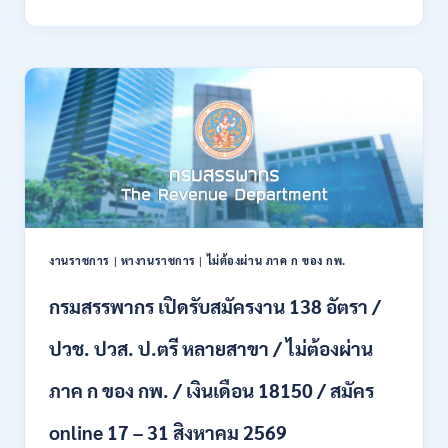
พลาธิการ
ทหาร
บก
เปิด
รับ
สมัคร
บุคคล
พลเรือน
เป็น
พนักงาน
ราชการ
66
อัตรา
งานราชการ
|
หางานราชการ
|
ไม่ต้องผ่าน ภาค ก ของ กพ.
/
ชาย
กรมสรรพากร เปิดรับสมัครงาน 138 อัตรา /
และ
หญิง
ปวช. ปวส. ป.ตรี หลายสาขา / ไม่ต้องผ่าน
/
ไม่
ต้อง
ภาค ก ของ กพ. / เงินเดือน 18150 / สมัคร
ผ่าน
ภาค
online 17 – 31 สิงหาคม 2569
ก