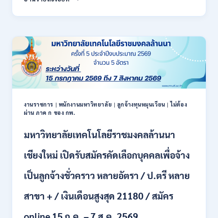
สหกรณ์
/
จังหวัด
สมัคร
น่าน
ONLINE
กรม
17
ส่ง
–
เสริม
28
สหกรณ์
สิงหาคม
เปิด
2569
รับ
สมัคร
พนักงาน
งานราชการ
|
พนักงานมหาวิทยาลัย
|
ลูกจ้างทุนหมุนเวียน
|
ไม่ต้อง
ผ่าน ภาค ก ของ กพ.
ราชการ
ปวช.
มหาวิทยาลัยเทคโนโลยีราชมงคลล้านนา
ปวท.
ปวส.
ป.ตรี
เชียงใหม่ เปิดรับสมัครคัดเลือกบุคคลเพื่อจ้าง
ทุก
สาขา
เป็นลูกจ้างชั่วคราว หลายอัตรา / ป.ตรี หลาย
/
เงิน
สาขา + / เงินเดือนสูงสุด 21180 / สมัคร
เดือน
21,780
online 15 ก.ค. – 7 ส.ค. 2569