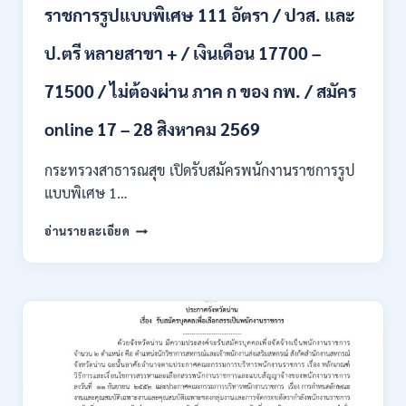
ราชการรูปแบบพิเศษ 111 อัตรา / ปวส. และ
นักศึกษา
จบ
ป.ตรี หลายสาขา + / เงินเดือน 17700 –
ใหม่
/
71500 / ไม่ต้องผ่าน ภาค ก ของ กพ. / สมัคร
สมัคร
ถึง
8
online 17 – 28 สิงหาคม 2569
สิงหาคม
2569
กระทรวงสาธารณสุข เปิดรับสมัครพนักงานราชการรูป
แบบพิเศษ 1…
กระทรวง
อ่านรายละเอียด
สาธารณสุข
เปิด
รับ
สมัคร
พนักงาน
ราชการ
รูป
แบบ
พิเศษ