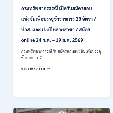
สาขา
กรมทรัพยากรธรณี เปิดรับสมัครสอบ
/
ไม่
ต้อง
แข่งขันเพื่อบรรจุข้าราชการ 28 อัตรา /
ผ่าน
ภาค
ปวส. และ ป.ตรี หลายสาขา / สมัคร
ก
ของ
online 24 ก.ค. – 19 ส.ค. 2569
กพ.
/
กรมทรัพยากรธรณี รับสมัครสอบแข่งขันเพื่อบรรจุ
สมัคร
ข้าราชการ 7…
ทาง
EMAIL
กรม
บัดนี้
อ่านรายละเอียด
ทรัพยากรธรณี
–
เปิด
21
รับ
สิงหาคม
สมัคร
2569
สอบ
แข่งขัน
เพื่อ
บรรจุ
ข้าราชการ