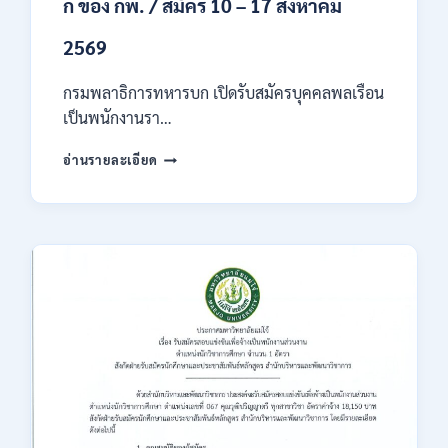
ก ของ กพ. / สมัคร 10 – 17 สิงหาคม
2569
กรมพลาธิการทหารบก เปิดรับสมัครบุคคลพลเรือน
เป็นพนักงานรา…
กรม
อ่านรายละเอียด
พลาธิการ
ทหาร
บก
เปิด
รับ
สมัคร
บุคคล
พลเรือน
เป็น
พนักงาน
ราชการ
66
อัตรา
/