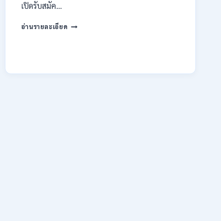
เปิดรับสมัค…
มหาวิทยาลัย
อ่านรายละเอียด
เทคโนโลยี
ราช
มงคล
ล้าน
นา
เชียงใหม่
เปิด
รับ
สมัคร
คัด
เลือก
บุคคล
เพื่อ
จ้าง
เป็น
ลูกจ้าง
ชั่วคราว
หลาย
อัตรา