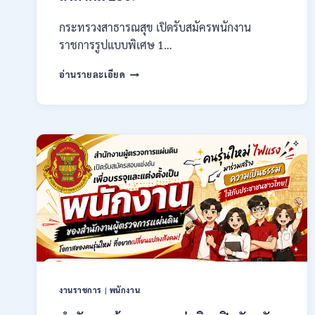
กระทรวงสาธารณสุข เปิดรับสมัครพนักงาน
ราชการรูปแบบพิเศษ 1…
กระทรวง
อ่านรายละเอียด
สาธารณสุข
เปิด
รับ
สมัคร
พนักงาน
ราชการ
รูป
แบบ
พิเศษ
111
อัตรา
/
ปวส.
และ
ป.ตรี
งานราชการ
|
พนักงาน
หลาย
สาขา