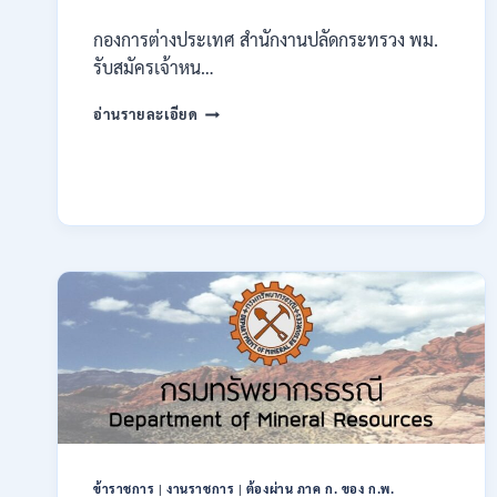
กองการต่างประเทศ สำนักงานปลัดกระทรวง พม.
รับสมัครเจ้าหน…
กระทรวง
อ่านรายละเอียด
การ
พัฒนา
สังคม
และ
ความ
มั่นคง
ของ
มนุษย์
เปิด
รับ
สมัคร
บุคคล
เพื่อ
ปฏิบัติ
งาน
ป.ตรี
ทุก
ข้าราชการ
|
งานราชการ
|
ต้องผ่าน ภาค ก. ของ ก.พ.