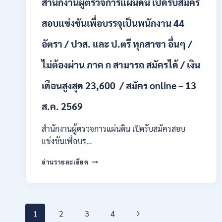
สำนักงานผู้ตรวจการแผ่นดิน เปิดรับสมัคร
+
/
สอบแข่งขันเพื่อบรรจุเป็นพนักงาน 44
เงิน
เดือน
อัตรา / ปวส. และ ป.ตรี ทุกสาขา อื่นๆ /
17700
–
ไม่ต้องผ่าน ภาค ก สามารถ สมัครได้ / เงิน
71500
/
เดือนสูงสุด 23,600 / สมัคร online – 13
ไม่
ต้อง
ส.ค. 2569
ผ่าน
ภาค
ก
สำนักงานผู้ตรวจการแผ่นดิน เปิดรับสมัครสอบ
ของ
แข่งขันเพื่อบร…
กพ.
/
สำนักงาน
อ่านรายละเอียด
สมัคร
ผู้
ONLINE
ตรวจ
17
การ
–
แผ่น
28
Page
ดิน
Next
1
2
3
4
สิงหาคม
เปิด