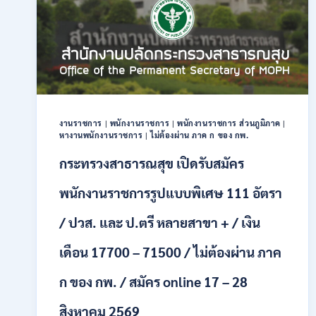
28
อัตรา
/
ปวส.
และ
ป.ตรี
หลาย
สาขา
งานราชการ
|
พนักงานราชการ
|
พนักงานราชการ ส่วนภูมิภาค
|
/
หางานพนักงานราชการ
|
ไม่ต้องผ่าน ภาค ก ของ กพ.
สมัคร
ONLINE
กระทรวงสาธารณสุข เปิดรับสมัคร
24
ก.ค.
พนักงานราชการรูปแบบพิเศษ 111 อัตรา
–
19
/ ปวส. และ ป.ตรี หลายสาขา + / เงิน
ส.ค.
2569
เดือน 17700 – 71500 / ไม่ต้องผ่าน ภาค
ก ของ กพ. / สมัคร online 17 – 28
สิงหาคม 2569