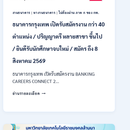
ของ
กพ.
งานธนาคาร
|
หางานธนาคาร
|
ไม่ต้องผ่าน ภาค ก ของ กพ.
/
เงิน
ธนาคารกรุงเทพ เปิดรับสมัครงาน กว่า 40
เดือน
18150
ตำแหน่ง / ปริญญาตรี หลายสาขา ขึ้นไป
/
สมัคร
/ ยินดีรับนักศึกษาจบใหม่ / สมัคร ถึง 8
ONLINE
17
สิงหาคม 2569
–
31
สิงหาคม
ธนาคารกรุงเทพ เปิดรับสมัครงาน BANKING
2569
CAREERS CONNECT 2…
ธนาคาร
อ่านรายละเอียด
กรุงเทพ
เปิด
รับ
สมัคร
งาน
กว่า