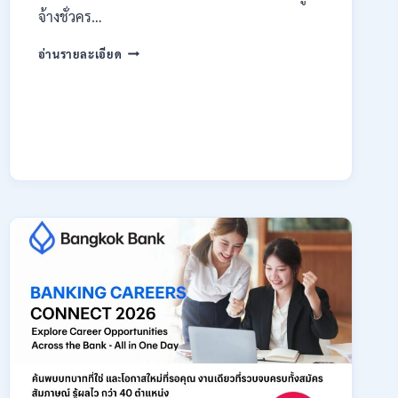
จ้างชั่วคร…
กรม
อ่านรายละเอียด
สรรพากร
เปิด
รับ
สมัคร
งาน
138
อัตรา
/
ปวช.
ปวส.
ป.ตรี
หลาย
สาขา
/
ไม่
ต้อง
ผ่าน
ภาค
ก