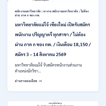
ชาย
และ
หญิง
พนักงานมหาวิทยาลัย
|
หางาน พนักงานมหาวิทยาลัย
|
ไม่ต้อง
ผ่าน ภาค ก ของ กพ.
/
ไม่
มหาวิทยาลัยแม่โจ้ เชียงใหม่ เปิดรับสมัคร
ต้อง
ผ่าน
พนักงาน ปริญญาตรี ทุกสาขา / ไม่ต้อง
ภาค
ก
ผ่าน ภาค ก ของ กพ. / เงินเดือน 18,150 /
ของ
กพ.
สมัคร 3 – 14 สิงหาคม 2569
/
สมัคร
10
มหาวิทยาลัยแม่โจ้ รับสมัครพนักงานส่วนงาน
–
ตำแหน่งนักวิชา…
17
สิงหาคม
มหาวิทยาลัย
อ่านรายละเอียด
2569
แม่
โจ้
เชียงใหม่
เปิด
รับ