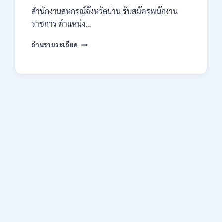
14
สำนักงานสหกรณ์จังหวัดน่าน รับสมัครพนักงาน
สิงหาคม
2569
ราชการ ตำแหน่ง…
สำนักงาน
อ่านรายละเอียด
สหกรณ์
จังหวัด
น่าน
กรม
ส่ง
เสริม
สหกรณ์
เปิด
รับ
สมัคร
พนักงาน
ราชการ
ปวช.
ปวท.
ปวส.
ป.ตรี
ทุก
สาขา