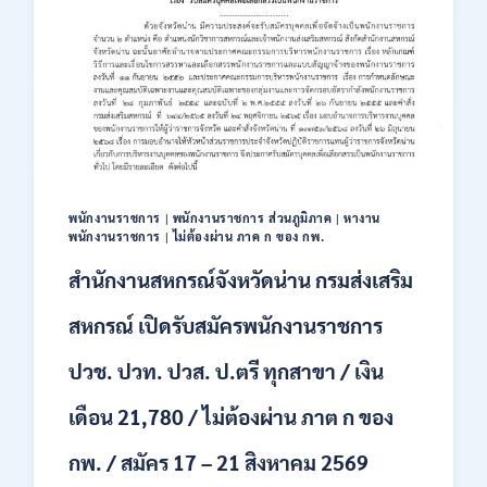
สมัคร
พนักงาน
ปริญญา
ตรี
ทุก
สาขา
/
ไม่
ต้อง
ผ่าน
พนักงานราชการ
|
พนักงานราชการ ส่วนภูมิภาค
|
หางาน
ภาค
พนักงานราชการ
|
ไม่ต้องผ่าน ภาค ก ของ กพ.
ก
ของ
สำนักงานสหกรณ์จังหวัดน่าน กรมส่งเสริม
กพ.
/
สหกรณ์ เปิดรับสมัครพนักงานราชการ
เงิน
เดือน
ปวช. ปวท. ปวส. ป.ตรี ทุกสาขา / เงิน
18,150
/
เดือน 21,780 / ไม่ต้องผ่าน ภาต ก ของ
สมัคร
3
กพ. / สมัคร 17 – 21 สิงหาคม 2569
–