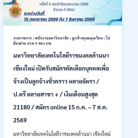
40
ตำแหน่ง
/
ปริญญา
ตรี
หลาย
งานราชการ
|
พนักงานมหาวิทยาลัย
|
ลูกจ้างทุนหมุนเวียน
|
ไม่
สาขา
ต้องผ่าน ภาค ก ของ กพ.
ขึ้น
ไป
มหาวิทยาลัยเทคโนโลยีราชมงคลล้านนา
/
ยินดี
เชียงใหม่ เปิดรับสมัครคัดเลือกบุคคลเพื่อ
รับ
นักศึกษา
จ้างเป็นลูกจ้างชั่วคราว หลายอัตรา /
จบ
ใหม่
ป.ตรี หลายสาขา + / เงินเดือนสูงสุด
/
สมัคร
21180 / สมัคร online 15 ก.ค. – 7 ส.ค.
ถึง
8
2569
สิงหาคม
2569
มหาวิทยาลัยเทคโนโลยีราชมงคลล้านนา เชียงใหม่