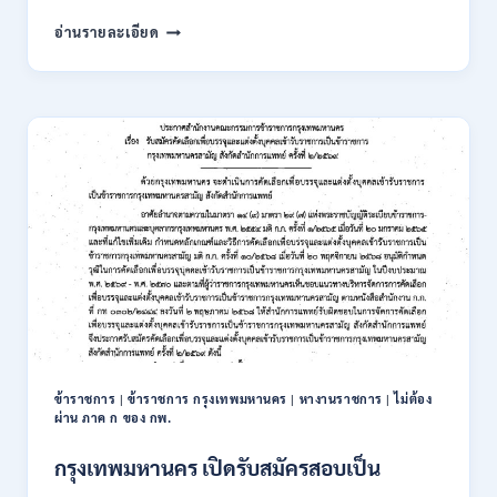
กพ.
การ
อ่านรายละเอียด
/
นิคม
สมัคร
อุตสาหกรรม
ONLINE
แห่ง
24
ประเทศไทย
ส.ค.
(กนอ.)
–
เปิด
6
รับ
ก.ย.
สมัคร
2569
บุคคล
เพื่อ
บรรจุ
เป็น
พนักงาน
รัฐวิสาหกิจ
16
อัตรา
ข้าราชการ
|
ข้าราชการ กรุงเทพมหานคร
|
หางานราชการ
|
ไม่ต้อง
/
ผ่าน ภาค ก ของ กพ.
ป.ตรี
หลา
กรุงเทพมหานคร เปิดรับสมัครสอบเป็น
ส
สาขา