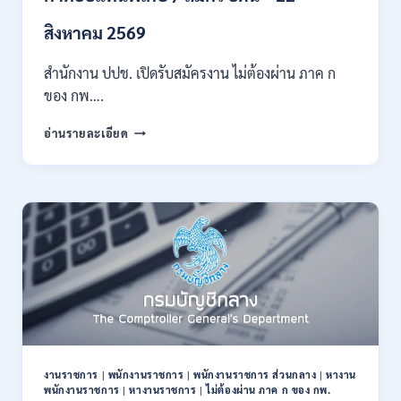
สาขา
ขึ้น
สิงหาคม 2569
ไป
/
สำนักงาน ปปช. เปิดรับสมัครงาน ไม่ต้องผ่าน ภาค ก
เงิน
ของ กพ….
เดือน
21780-
สำนักงาน
24840
อ่านรายละเอียด
ปปช.
/
เปิด
สมัคร
รับ
14
สมัคร
กรกฎาคม
งาน
–
ไม่
10
ต้อง
สิงหาคม
ผ่าน
2569
ภาค
ก
ของ
กพ.
/
งานราชการ
|
พนักงานราชการ
|
พนักงานราชการ ส่วนกลาง
|
หางาน
เงิน
พนักงานราชการ
|
หางานราชการ
|
ไม่ต้องผ่าน ภาค ก ของ กพ.
เดือน