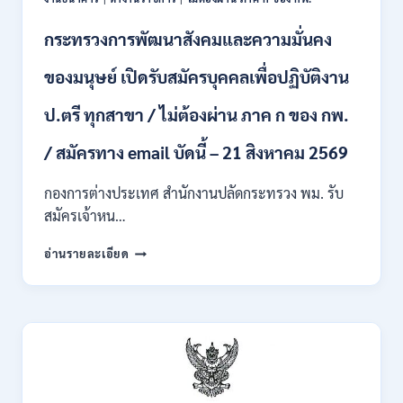
ตั้ง
บุคคล
กระทรวงการพัฒนาสังคมและความมั่นคง
เข้า
รับ
ของมนุษย์ เปิดรับสมัครบุคคลเพื่อปฏิบัติงาน
ราชการ
24
อัตรา
ป.ตรี ทุกสาขา / ไม่ต้องผ่าน ภาค ก ของ กพ.
บรรจุ
ส่วน
/ สมัครทาง email บัดนี้ – 21 สิงหาคม 2569
กลาง
และ
กองการต่างประเทศ สำนักงานปลัดกระทรวง พม. รับ
ส่วน
สมัครเจ้าหน…
ภูมิภาค
/
กระทรวง
อ่านรายละเอียด
สมัคร
การ
ONLINE
พัฒนา
18
สังคม
สิงหาคม
และ
–
ความ
7
มั่นคง
กันยายน
ของ
2569
มนุษย์