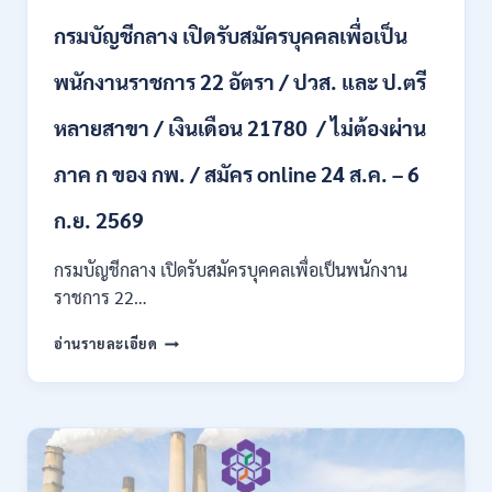
+
กรมบัญชีกลาง เปิดรับสมัครบุคคลเพื่อเป็น
ค่า
ครอง
พนักงานราชการ 22 อัตรา / ปวส. และ ป.ตรี
ชีพ
+
หลายสาขา / เงินเดือน 21780 / ไม่ต้องผ่าน
ค่า
ตอบแทน
ภาค ก ของ กพ. / สมัคร online 24 ส.ค. – 6
พิเศษ
/
สมัคร
ก.ย. 2569
บัดนี้
–
กรมบัญชีกลาง เปิดรับสมัครบุคคลเพื่อเป็นพนักงาน
22
ราชการ 22…
สิงหาคม
2569
กรม
อ่านรายละเอียด
บัญชี
กลาง
เปิด
รับ
สมัคร
บุคคล
เพื่อ