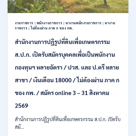
ตำแหน่ง
/
ปวช.
ปวส.
งานราชการ
|
พนักงานราชการ
|
หางานพนักงานราชการ
|
หางาน
ป.ตรี
ราชการ
|
ไม่ต้องผ่าน ภาค ก ของ กพ.
หลาย
สาขา
สำนักงานการปฏิรูปที่ดินเพื่อเกษตรกรรม
/
ไม่
ส.ป.ก. เปิดรับสมัครบุคคลเพื่อเป็นพนักงาน
ต้อง
ผ่าน
กองทุนฯ หลายอัตรา / ปวส. และ ป.ตรี หลาย
ภาค
ก
สาขา / เงินเดือน 18000 / ไม่ต้องผ่าน ภาค ก
ของ
กพ.
/
ของ กพ. / สมัคร online 3 – 31 สิงหาคม
เงิน
เดือน
2569
11380
–
สำนักงานการปฏิรูปที่ดินเพื่อเกษตรกรรม ส.ป.ก. เปิดรับ
28780
สมั…
/
สมัคร