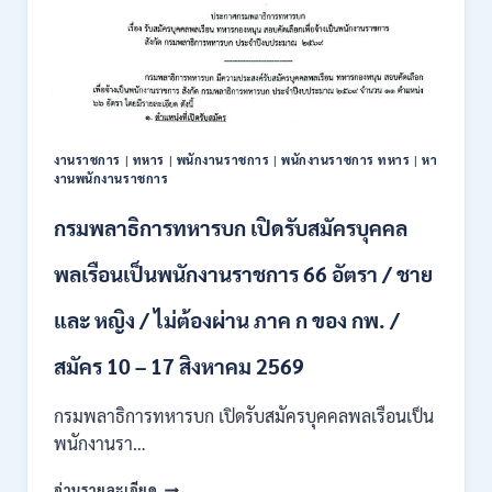
เปิด
รับ
สมัคร
บุคคล
เพื่อ
ปฏิบัติ
งาน
งานราชการ
|
ทหาร
|
พนักงานราชการ
|
พนักงานราชการ ทหาร
|
หา
ป.ตรี
งานพนักงานราชการ
ทุก
สาขา
กรมพลาธิการทหารบก เปิดรับสมัครบุคคล
/
ไม่
พลเรือนเป็นพนักงานราชการ 66 อัตรา / ชาย
ต้อง
ผ่าน
และ หญิง / ไม่ต้องผ่าน ภาค ก ของ กพ. /
ภาค
ก
ของ
สมัคร 10 – 17 สิงหาคม 2569
กพ.
/
กรมพลาธิการทหารบก เปิดรับสมัครบุคคลพลเรือนเป็น
สมัคร
พนักงานรา…
ทาง
EMAIL
กรม
อ่านรายละเอียด