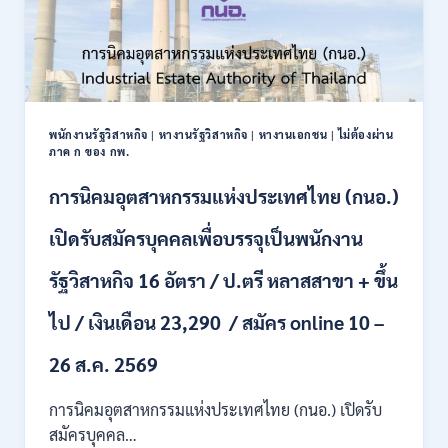
เป็น
พนักงาน
ราชการ
22
อัตรา
/
พนักงานรัฐวิสาหกิจ
|
หางานรัฐวิสาหกิจ
|
หางานเอกชน
|
ไม่ต้องผ่าน
ปวส.
ภาค ก ของ กพ.
และ
ป.ตรี
การนิคมอุตสาหกรรมแห่งประเทศไทย (กนอ.)
หลาย
สาขา
เปิดรับสมัครบุคคลเพื่อบรรจุเป็นพนักงาน
/
เงิน
รัฐวิสาหกิจ 16 อัตรา / ป.ตรี หลาสสาขา + ขึ้น
เดือน
21780
ไป / เงินเดือน 23,290 / สมัคร online 10 –
/
ไม่
ต้อง
26 ส.ค. 2569
ผ่าน
ภาค
การนิคมอุตสาหกรรมแห่งประเทศไทย (กนอ.) เปิดรับ
ก
สมัครบุคคล…
ของ