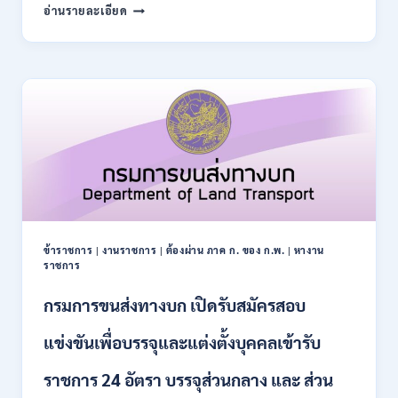
สำนักงาน
อ่านรายละเอียด
10
การ
–
ปฏิรูป
21
ที่ดิน
สิงหาคม
เพื่อ
2569
เกษตรกรรม
ส.ป.ก.
เปิด
รับ
สมัคร
บุคคล
เพื่อ
เป็น
พนักงาน
ข้าราชการ
|
งานราชการ
|
ต้องผ่าน ภาค ก. ของ ก.พ.
|
หางาน
กอง
ราชการ
ทุนฯ
หลาย
กรมการขนส่งทางบก เปิดรับสมัครสอบ
อัตรา
/
แข่งขันเพื่อบรรจุและแต่งตั้งบุคคลเข้ารับ
ปวส.
และ
ราชการ 24 อัตรา บรรจุส่วนกลาง และ ส่วน
ป.ตรี
หลาย