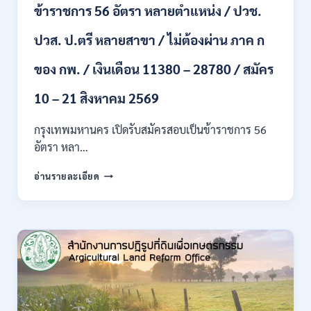
ข้าราชการ 56 อัตรา หลายตำแหน่ง / ปวช.
+
ขึ้น
ปวส. ป.ตรี หลายสาขา / ไม่ต้องผ่าน ภาค ก
ไป
/
ของ กพ. / เงินเดือน 11380 – 28780 / สมัคร
เงิน
เดือน
23,290
10 – 21 สิงหาคม 2569
/
สมัคร
กรุงเทพมหานคร เปิดรับสมัครสอบเป็นข้าราชการ 56
ONLINE
อัตรา หลา…
10
–
กรุงเทพมหานคร
อ่านรายละเอียด
26
เปิด
ส.ค.
รับ
2569
สมัคร
สอบ
เป็น
ข้าราชการ
56
อัตรา
หลาย