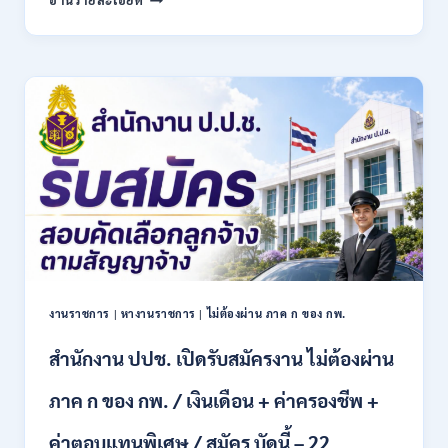
บริหาร
กองทุน
เพื่อ
ส่ง
เสริม
การ
อนุรักษ์
พลังงาน
เปิด
รับ
สมัคร
เข้า
เป็น
พนักงาน
13
งานราชการ
|
หางานราชการ
|
ไม่ต้องผ่าน ภาค ก ของ กพ.
อัตรา
/
สำนักงาน ปปช. เปิดรับสมัครงาน ไม่ต้องผ่าน
หลาย
ตำแหน่ง
/
ภาค ก ของ กพ. / เงินเดือน + ค่าครองชีพ +
ป.ตรี
หลาย
ค่าตอบแทนพิเศษ / สมัคร บัดนี้ – 22