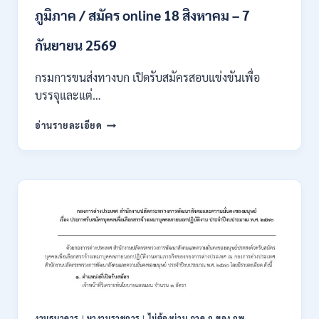
ภูมิภาค / สมัคร online 18 สิงหาคม – 7
สาขา
/
เงิน
กันยายน 2569
เดือน
18000
กรมการขนส่งทางบก เปิดรับสมัครสอบแข่งขันเพื่อ
/
บรรจุและแต่…
ไม่
ต้อง
กรม
อ่านรายละเอียด
ผ่าน
การ
ภาค
ขนส่ง
ก
ทาง
ของ
บก
กพ.
เปิด
/
รับ
สมัคร
สมัคร
ONLINE
สอบ
3
แข่งขัน
–
เพื่อ
31
บรรจุ
สิงหาคม
และ
2569
แต่ง
งานธนาคาร
|
หางานราชการ
|
ไม่ต้องผ่าน ภาค ก ของ กพ.