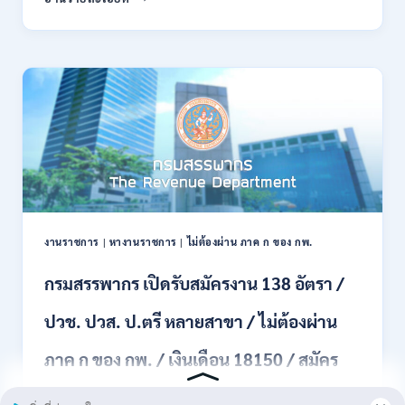
บัดนี้
พลาธิการ
–
ทหาร
21
บก
สิงหาคม
เปิด
2569
รับ
สมัคร
บุคคล
พลเรือน
เป็น
พนักงาน
ราชการ
66
อัตรา
งานราชการ
|
หางานราชการ
|
ไม่ต้องผ่าน ภาค ก ของ กพ.
/
ชาย
กรมสรรพากร เปิดรับสมัครงาน 138 อัตรา /
และ
หญิง
ปวช. ปวส. ป.ตรี หลายสาขา / ไม่ต้องผ่าน
/
ไม่
ต้อง
ภาค ก ของ กพ. / เงินเดือน 18150 / สมัคร
ผ่าน
ภาค
online 17 – 31 สิงหาคม 2569