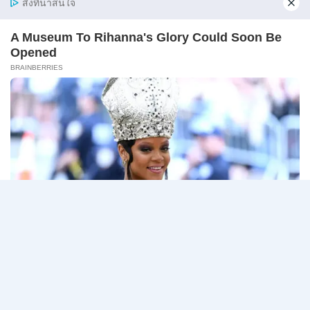
ก
ของ
กรมสรรพากร เปิดรับสมัครสอบเพื่อจัดจ้างเป็นลูกจ้าง
กพ.
ชั่วคร…
/
สมัคร
กรม
อ่านรายละเอียด
10
สรรพากร
–
เปิด
17
รับ
สิงหาคม
สมัคร
2569
Page
Next
1
2
3
…
5
งาน
138
navigation
Page
อัตรา
/
ปวช.
ปวส.
ป.ตรี
หลาย
สาขา
/
ไม่
ต้อง
ผ่าน