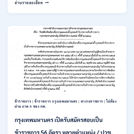
การ
อ่านรายละเอียด
นิคม
อุตสาหกรรม
แห่ง
ประเทศไทย
(กนอ.)
เปิด
รับ
สมัคร
บุคคล
เพื่อ
บรรจุ
เป็น
พนักงาน
รัฐวิสาหกิจ
16
อัตรา
ข้าราชการ
|
ข้าราชการ กรุงเทพมหานคร
|
หางานราชการ
|
ไม่ต้อง
/
ผ่าน ภาค ก ของ กพ.
ป.ตรี
หลา
กรุงเทพมหานคร เปิดรับสมัครสอบเป็น
ส
สาขา
ข้าราชการ 56 อัตรา หลายตำแหน่ง / ปวช.
+