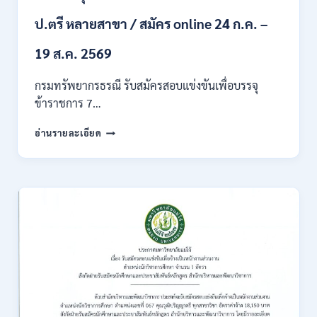
ก
ของ
ป.ตรี หลายสาขา / สมัคร online 24 ก.ค. –
กพ.
/
19 ส.ค. 2569
เงิน
เดือน
กรมทรัพยากรธรณี รับสมัครสอบแข่งขันเพื่อบรรจุ
18150
ข้าราชการ 7…
/
สมัคร
กรม
อ่านรายละเอียด
ONLINE
ทรัพยากรธรณี
17
เปิด
–
รับ
31
สมัคร
สิงหาคม
สอบ
2569
แข่งขัน
เพื่อ
บรรจุ
ข้าราชการ
28
อัตรา
/
ปวส.