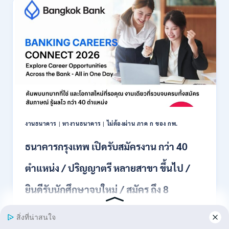
รับ
สมัคร
พนักงาน
ปริญญา
ตรี
ทุก
สาขา
/
ไม่
ต้อง
ผ่าน
ภาค
งานธนาคาร
|
หางานธนาคาร
|
ไม่ต้องผ่าน ภาค ก ของ กพ.
ก
ของ
ธนาคารกรุงเทพ เปิดรับสมัครงาน กว่า 40
กพ.
/
ตำแหน่ง / ปริญญาตรี หลายสาขา ขึ้นไป /
เงิน
เดือน
ยินดีรับนักศึกษาจบใหม่ / สมัคร ถึง 8
18,150
/
สิงหาคม 2569
สมัคร
3