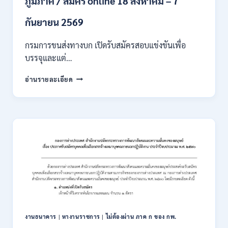
ภูมิภาค / สมัคร online 18 สิงหาคม – 7
/
เงิน
กันยายน 2569
เดือน
18000
กรมการขนส่งทางบก เปิดรับสมัครสอบแข่งขันเพื่อ
/
บรรจุและแต่…
ไม่
ต้อง
กรม
อ่านรายละเอียด
ผ่าน
การ
ภาค
ขนส่ง
ก
ทาง
ของ
บก
กพ.
เปิด
/
รับ
สมัคร
สมัคร
ONLINE
สอบ
3
แข่งขัน
–
เพื่อ
31
บรรจุ
สิงหาคม
และ
2569
แต่ง
งานธนาคาร
|
หางานราชการ
|
ไม่ต้องผ่าน ภาค ก ของ กพ.
ตั้ง