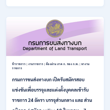
การ
–
ปฏิรูป
21
ที่ดิน
สิงหาคม
เพื่อ
2569
เกษตรกรรม
ส.ป.ก.
เปิด
รับ
สมัคร
บุคคล
เพื่อ
เป็น
พนักงาน
ข้าราชการ
|
งานราชการ
|
ต้องผ่าน ภาค ก. ของ ก.พ.
|
หางาน
กอง
ราชการ
ทุนฯ
หลาย
กรมการขนส่งทางบก เปิดรับสมัครสอบ
อัตรา
/
แข่งขันเพื่อบรรจุและแต่งตั้งบุคคลเข้ารับ
ปวส.
และ
ราชการ 24 อัตรา บรรจุส่วนกลาง และ ส่วน
ป.ตรี
หลาย
สาขา