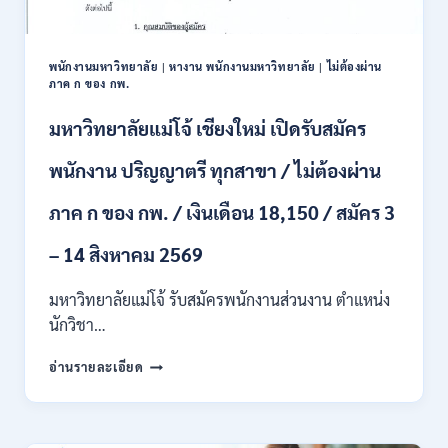
และ
ป.ตรี
หลาย
พนักงานมหาวิทยาลัย
|
หางาน พนักงานมหาวิทยาลัย
|
ไม่ต้องผ่าน
สาขา
ภาค ก ของ กพ.
/
สมัคร
มหาวิทยาลัยแม่โจ้ เชียงใหม่ เปิดรับสมัคร
ONLINE
24
พนักงาน ปริญญาตรี ทุกสาขา / ไม่ต้องผ่าน
ก.ค.
–
ภาค ก ของ กพ. / เงินเดือน 18,150 / สมัคร 3
19
ส.ค.
– 14 สิงหาคม 2569
2569
มหาวิทยาลัยแม่โจ้ รับสมัครพนักงานส่วนงาน ตำแหน่ง
นักวิชา…
มหาวิทยาลัย
อ่านรายละเอียด
แม่
โจ้
เชียงใหม่
เปิด