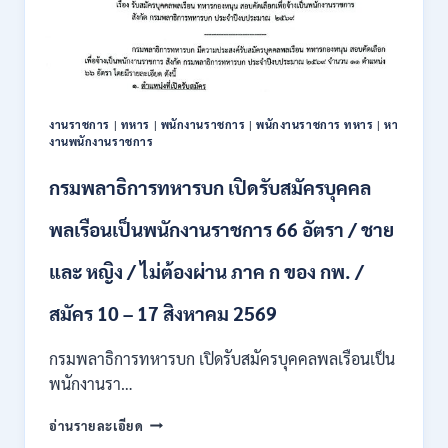
รับ
สมัคร
บุคคล
เพื่อ
ปฏิบัติ
งาน
งานราชการ
|
ทหาร
|
พนักงานราชการ
|
พนักงานราชการ ทหาร
|
หา
ป.ตรี
งานพนักงานราชการ
ทุก
สาขา
กรมพลาธิการทหารบก เปิดรับสมัครบุคคล
/
ไม่
พลเรือนเป็นพนักงานราชการ 66 อัตรา / ชาย
ต้อง
ผ่าน
และ หญิง / ไม่ต้องผ่าน ภาค ก ของ กพ. /
ภาค
ก
ของ
สมัคร 10 – 17 สิงหาคม 2569
กพ.
/
กรมพลาธิการทหารบก เปิดรับสมัครบุคคลพลเรือนเป็น
สมัคร
พนักงานรา…
ทาง
EMAIL
กรม
อ่านรายละเอียด
บัดนี้
พลาธิการ
–