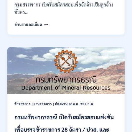
ของ
กรมสรรพากร เปิดรับสมัครสอบเพื่อจัดจ้างเป็นลูกจ้าง
กพ.
ชั่วคร…
/
สมัคร
กรม
อ่านรายละเอียด
10
สรรพากร
–
เปิด
17
รับ
สิงหาคม
สมัคร
2569
งาน
138
อัตรา
/
ปวช.
ปวส.
ป.ตรี
หลาย
สาขา
ข้าราชการ
|
งานราชการ
|
ต้องผ่าน ภาค ก. ของ ก.พ.
/
ไม่
กรมทรัพยากรธรณี เปิดรับสมัครสอบแข่งขัน
ต้อง
ผ่าน
เพื่อบรรจุข้าราชการ 28 อัตรา / ปวส. และ
ภาค