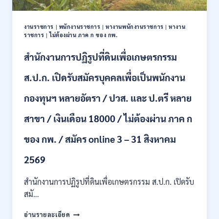
ปวช.
ปวส.
งานราชการ
|
พนักงานราชการ
|
หางานพนักงานราชการ
|
หางาน
ป.ตรี
ราชการ
|
ไม่ต้องผ่าน ภาค ก ของ กพ.
หลาย
สาขา
สำนักงานการปฏิรูปที่ดินเพื่อเกษตรกรรม
/
ไม่
ส.ป.ก. เปิดรับสมัครบุคคลเพื่อเป็นพนักงาน
ต้อง
ผ่าน
กองทุนฯ หลายอัตรา / ปวส. และ ป.ตรี หลาย
ภาค
ก
สาขา / เงินเดือน 18000 / ไม่ต้องผ่าน ภาค ก
ของ
กพ.
/
ของ กพ. / สมัคร online 3 – 31 สิงหาคม
เงิน
เดือน
2569
11380
–
สำนักงานการปฏิรูปที่ดินเพื่อเกษตรกรรม ส.ป.ก. เปิดรับ
28780
สมั…
/
สมัคร
สำนักงาน
อ่านรายละเอียด
10