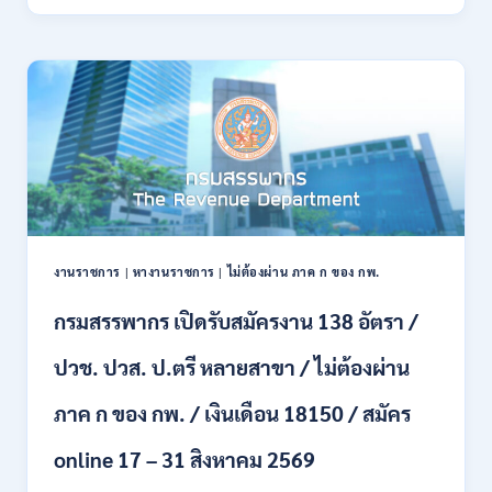
ทหาร
21
บก
สิงหาคม
เปิด
2569
รับ
สมัคร
บุคคล
พลเรือน
เป็น
พนักงาน
ราชการ
66
อัตรา
งานราชการ
|
หางานราชการ
|
ไม่ต้องผ่าน ภาค ก ของ กพ.
/
ชาย
กรมสรรพากร เปิดรับสมัครงาน 138 อัตรา /
และ
หญิง
ปวช. ปวส. ป.ตรี หลายสาขา / ไม่ต้องผ่าน
/
ไม่
ต้อง
ภาค ก ของ กพ. / เงินเดือน 18150 / สมัคร
ผ่าน
ภาค
online 17 – 31 สิงหาคม 2569
ก