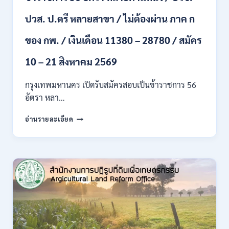
ขึ้น
ปวส. ป.ตรี หลายสาขา / ไม่ต้องผ่าน ภาค ก
ไป
/
ของ กพ. / เงินเดือน 11380 – 28780 / สมัคร
เงิน
เดือน
23,290
10 – 21 สิงหาคม 2569
/
สมัคร
กรุงเทพมหานคร เปิดรับสมัครสอบเป็นข้าราชการ 56
ONLINE
อัตรา หลา…
10
–
กรุงเทพมหานคร
อ่านรายละเอียด
26
เปิด
ส.ค.
รับ
2569
สมัคร
สอบ
เป็น
ข้าราชการ
56
อัตรา
หลาย
ตำแหน่ง
/