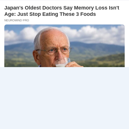
–
ธนาคารกรุงเทพ เปิดรับสมัครงาน BANKING CAREERS
14
CONNECT 2…
สิงหาคม
2569
ธนาคาร
อ่านรายละเอียด
กรุงเทพ
เปิด
รับ
สมัคร
Page
Next
1
2
3
…
5
งาน
กว่า
navigation
Page
40
ตำแหน่ง
/
ปริญญา
ตรี
หลาย
สาขา
ขึ้น
ไป
/
ยินดี
รับ