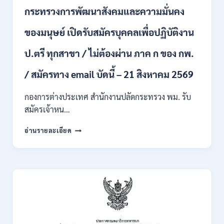
บุคคล
กระทรวงการพัฒนาสังคมและความมั่นคง
เข้า
รับ
ของมนุษย์ เปิดรับสมัครบุคคลเพื่อปฏิบัติงาน
ราชการ
24
อัตรา
ป.ตรี ทุกสาขา / ไม่ต้องผ่าน ภาค ก ของ กพ.
บรรจุ
ส่วน
/ สมัครทาง email บัดนี้ – 21 สิงหาคม 2569
กลาง
และ
กองการต่างประเทศ สำนักงานปลัดกระทรวง พม. รับ
ส่วน
สมัครเจ้าหน…
ภูมิภาค
/
กระทรวง
อ่านรายละเอียด
สมัคร
การ
ONLINE
พัฒนา
18
สังคม
สิงหาคม
และ
–
ความ
7
มั่นคง
กันยายน
ของ
2569
มนุษย์
เปิด