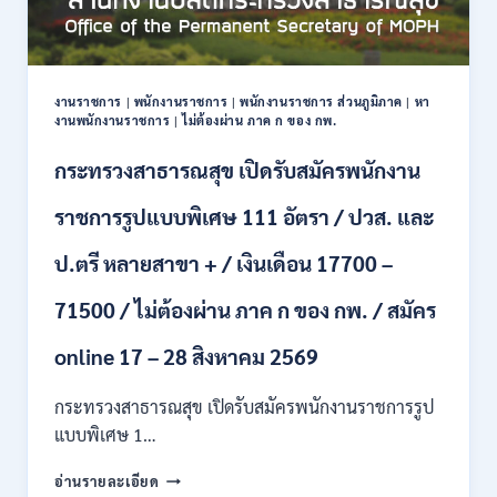
ปริญญา
ตรี
หลาย
สาขา
งานราชการ
|
พนักงานราชการ
|
พนักงานราชการ ส่วนภูมิภาค
|
หา
ขึ้น
งานพนักงานราชการ
|
ไม่ต้องผ่าน ภาค ก ของ กพ.
ไป
/
กระทรวงสาธารณสุข เปิดรับสมัครพนักงาน
ยินดี
รับ
ราชการรูปแบบพิเศษ 111 อัตรา / ปวส. และ
นักศึกษา
จบ
ป.ตรี หลายสาขา + / เงินเดือน 17700 –
ใหม่
/
71500 / ไม่ต้องผ่าน ภาค ก ของ กพ. / สมัคร
สมัคร
ถึง
8
online 17 – 28 สิงหาคม 2569
สิงหาคม
2569
กระทรวงสาธารณสุข เปิดรับสมัครพนักงานราชการรูป
แบบพิเศษ 1…
กระทรวง
อ่านรายละเอียด