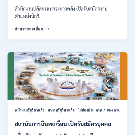
สาขา
อื่นๆ
สำนักงานปลัดกระทรวงการคลัง เปิดรับสมัครงาน
/
ตำแหน่งนักวิ…
ไม่
ต้อง
กระทรวง
อ่านรายละเอียด
ผ่าน
การ
ภาค
คลัง
ก
เปิด
สามารถ
รับ
สมัคร
สมัคร
ได้
งาน
/
ป.ตรี
เงิน
หลาย
เดือน
สาขา
สูงสุด
/
23,600
ไม่
/
ต้อง
สมัคร
ผ่าน
ONLINE
พนักงานรัฐวิสาหกิจ
|
หางานรัฐวิสาหกิจ
|
ไม่ต้องผ่าน ภาค ก ของ กพ.
ภาค
–
ก.
13
สถาบันการบินพลเรือน เปิดรับสมัครบุคคล
/
ส.ค.
เงิน
2569