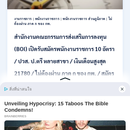
11
อัตรา
/
งานราชการ
|
พนักงานราชการ
|
พนักงานราชการ ส่วนภูมิภาค
|
ไม่
ป.ตรี
ต้องผ่าน ภาค ก ของ กพ.
ทุก
สาขา
สำนักงานคณะกรรมการส่งเสริมการลงทุน
และ
อื่นๆ
(BOI) เปิดรับสมัครพนักงานราชการ 10 อัตรา
ขึ้น
ไป
/ ปวส. ป.ตรี หลายสาขา / เงินเดือนสูงสุด
/
ไม่
21780 / ไม่ต้องผ่าน ภาค ก ของ กพ. / สมัคร
ต้อง
ผ่าน
ภาค
online 3 – 10 สิงหาคม 2569
ก
ของ
สำนักงานคณะกรรมการส่งเสริมการลงทุน (BOI) เปิดรับ
กพ.
สมัครพน…
/
เงิน
สำนักงาน
อ่านรายละเอียด
เดือน
คณะ
18,930
กรรมการ