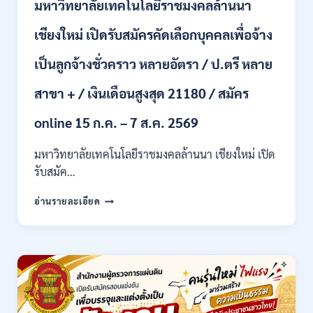
มหาวิทยาลัยเทคโนโลยีราชมงคลล้านนา
ปวท.
ปวส.
ป.ตรี
เชียงใหม่ เปิดรับสมัครคัดเลือกบุคคลเพื่อจ้าง
ทุก
สาขา
เป็นลูกจ้างชั่วคราว หลายอัตรา / ป.ตรี หลาย
/
เงิน
สาขา + / เงินเดือนสูงสุด 21180 / สมัคร
เดือน
21,780
online 15 ก.ค. – 7 ส.ค. 2569
/
ไม่
มหาวิทยาลัยเทคโนโลยีราชมงคลล้านนา เชียงใหม่ เปิด
ต้อง
รับสมัค…
ผ่าน
ภาต
มหาวิทยาลัย
ก
อ่านรายละเอียด
เทคโนโลยี
ของ
ราช
กพ.
มงคล
/
ล้าน
สมัคร
นา
17
เชียงใหม่
–
เปิด
21
รับ
สิงหาคม