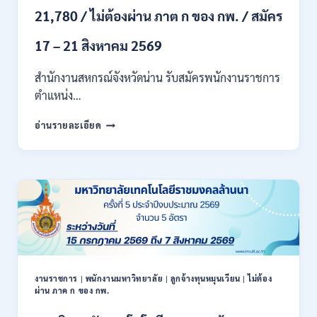
71500
21,780 / ไม่ต้องผ่าน ภาต ก ของ กพ. / สมัคร
/
ไม่
17 – 21 สิงหาคม 2569
ต้อง
ผ่าน
สำนักงานสหกรณ์จังหวัดน่าน รับสมัครพนักงานราชการ
ภาค
ก
ตำแหน่ง…
ของ
สำนักงาน
กพ.
อ่านรายละเอียด
สหกรณ์
/
จังหวัด
สมัคร
น่าน
ONLINE
กรม
17
ส่ง
–
เสริม
28
สหกรณ์
สิงหาคม
เปิด
2569
รับ
สมัคร
พนักงาน
งานราชการ
|
พนักงานมหาวิทยาลัย
|
ลูกจ้างทุนหมุนเวียน
|
ไม่ต้อง
ผ่าน ภาค ก ของ กพ.
ราชการ
ปวช.