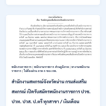
สาธารณสุข
เปิด
รับ
สมัคร
พนักงาน
ราชการ
รูป
แบบ
พิเศษ
111
อัตรา
/
ปวส.
และ
ป.ตรี
พนักงานราชการ
|
พนักงานราชการ ส่วนภูมิภาค
|
หางานพนักงาน
หลาย
ราชการ
|
ไม่ต้องผ่าน ภาค ก ของ กพ.
สาขา
+
สำนักงานสหกรณ์จังหวัดน่าน กรมส่งเสริม
/
เงิน
สหกรณ์ เปิดรับสมัครพนักงานราชการ ปวช.
เดือน
17700
ปวท. ปวส. ป.ตรี ทุกสาขา / เงินเดือน
–