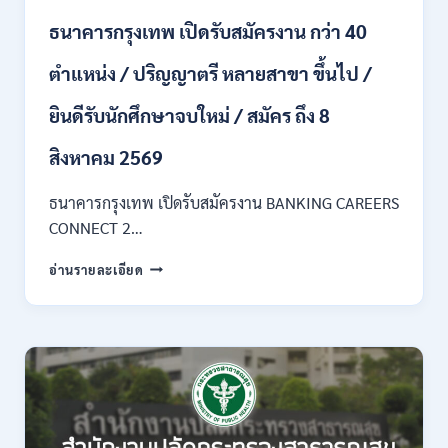
ของ
ธนาคารกรุงเทพ เปิดรับสมัครงาน กว่า 40
กพ.
/
ตำแหน่ง / ปริญญาตรี หลายสาขา ขึ้นไป /
เงิน
เดือน
ยินดีรับนักศึกษาจบใหม่ / สมัคร ถึง 8
18,150
/
สิงหาคม 2569
สมัคร
3
–
ธนาคารกรุงเทพ เปิดรับสมัครงาน BANKING CAREERS
14
CONNECT 2…
สิงหาคม
2569
ธนาคาร
อ่านรายละเอียด
กรุงเทพ
เปิด
รับ
สมัคร
งาน
กว่า
40
ตำแหน่ง
/