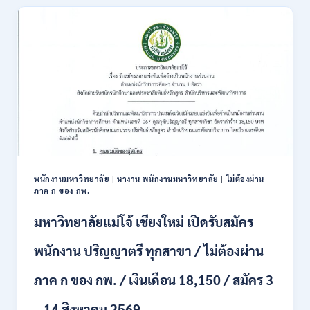
สมัคร
สอบ
แข่งขัน
เพื่อ
บรรจุ
ข้าราชการ
28
อัตรา
/
ปวส.
และ
ป.ตรี
หลาย
พนักงานมหาวิทยาลัย
|
หางาน พนักงานมหาวิทยาลัย
|
ไม่ต้องผ่าน
สาขา
ภาค ก ของ กพ.
/
สมัคร
มหาวิทยาลัยแม่โจ้ เชียงใหม่ เปิดรับสมัคร
ONLINE
24
พนักงาน ปริญญาตรี ทุกสาขา / ไม่ต้องผ่าน
ก.ค.
–
ภาค ก ของ กพ. / เงินเดือน 18,150 / สมัคร 3
19
ส.ค.
– 14 สิงหาคม 2569
2569