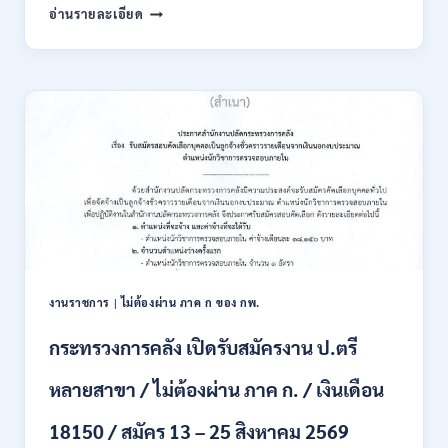
สมัคร
สำนักงาน
อ่านรายละเอียด
ONLINE
ผู้
15
ตรวจ
ก.ค.
การ
–
แผ่น
7
ดิน
ส.ค.
เปิด
2569
รับ
สมัคร
สอบ
แข่งขัน
เพื่อ
บรรจุ
เป็น
พนักงาน
งานราชการ
|
ไม่ต้องผ่าน ภาค ก ของ กพ.
44
อัตรา
กระทรวงการคลัง เปิดรับสมัครงาน ป.ตรี
/
ปวส.
หลายสาขา / ไม่ต้องผ่าน ภาค ก. / เงินเดือน
และ
ป.ตรี
18150 / สมัคร 13 – 25 สิงหาคม 2569
ทุก