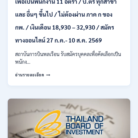
เพื่อเป็นพนักงาน 11 อัตรา / ป.ตรี ทุกสาขา
เดือน
18150
/
และ อื่นๆ ขึ้นไป / ไม่ต้องผ่าน ภาค ก ของ
สมัคร
13
กพ. / เงินเดือน 18,930 – 32,930 / สมัคร
–
25
ทางออนไลน์ 27 ก.ค.- 10 ส.ค. 2569
สิงหาคม
2569
สถาบันการบินพลเรือน รับสมัครบุคคลเพื่อคัดเลือกเป็น
พนักง…
สถาบัน
อ่านรายละเอียด
การ
บิน
พลเรือน
เปิด
รับ
สมัคร
บุคคล
เพื่อ
เป็น
พนักงาน