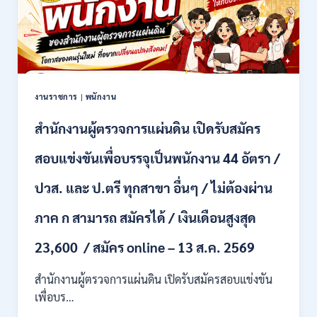
สมัคร
2569
คัด
เลือก
บุคคล
เพื่อ
จ้าง
เป็น
งานราชการ
|
พนักงาน
ลูกจ้าง
ชั่วคราว
สำนักงานผู้ตรวจการแผ่นดิน เปิดรับสมัคร
หลาย
อัตรา
สอบแข่งขันเพื่อบรรจุเป็นพนักงาน 44 อัตรา /
/
ป.ตรี
ปวส. และ ป.ตรี ทุกสาขา อื่นๆ / ไม่ต้องผ่าน
หลาย
สาขา
ภาค ก สามารถ สมัครได้ / เงินเดือนสูงสุด
+
/
23,600 / สมัคร online – 13 ส.ค. 2569
เงิน
เดือน
สำนักงานผู้ตรวจการแผ่นดิน เปิดรับสมัครสอบแข่งขัน
สูงสุด
21180
เพื่อบร…
/