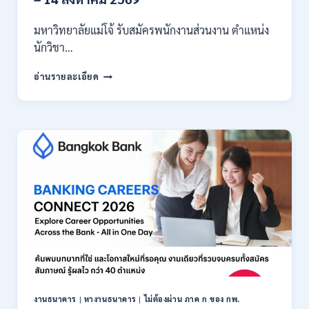
มหาวิทยาลัยแม่โจ้ รับสมัครพนักงานส่วนงาน ตำแหน่ง
นักวิชา…
มหาวิทยาลัย
อ่านรายละเอียด
แม่
โจ้
เชียงใหม่
เปิด
รับ
สมัคร
พนักงาน
ปริญญา
ตรี
ทุก
สาขา
/
ไม่
ต้อง
ผ่าน
ภาค
งานธนาคาร
|
หางานธนาคาร
|
ไม่ต้องผ่าน ภาค ก ของ กพ.
ก