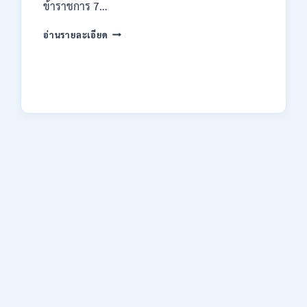
ข้าราชการ 7…
ทาง
EMAIL
กรม
บัดนี้
อ่านรายละเอียด
ทรัพยากรธรณี
–
เปิด
21
รับ
สิงหาคม
สมัคร
2569
สอบ
แข่งขัน
เพื่อ
บรรจุ
ข้าราชการ
28
อัตรา
/
ปวส.
และ
ป.ตรี
หลาย
สาขา
/
สมัคร
ONLINE