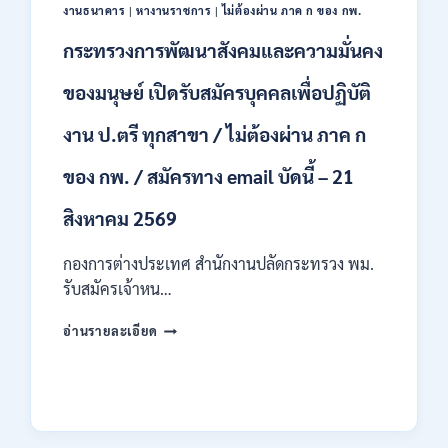
ป.ตรี
งานธนาคาร
|
หางานราชการ
|
ไม่ต้องผ่าน ภาค ก ของ กพ.
หลาย
สาขา
กระทรวงการพัฒนาสังคมและความมั่นคง
/
ไม่
ของมนุษย์ เปิดรับสมัครบุคคลเพื่อปฏิบัติ
ต้อง
ผ่าน
งาน ป.ตรี ทุกสาขา / ไม่ต้องผ่าน ภาค ก
ภาค
ก
ของ กพ. / สมัครทาง email บัดนี้ – 21
ของ
กพ.
สิงหาคม 2569
/
เงิน
กองการต่างประเทศ สำนักงานปลัดกระทรวง พม.
เดือน
11380
รับสมัครเจ้าหน…
–
28780
กระทรวง
อ่านรายละเอียด
/
การ
สมัคร
พัฒนา
10
สังคม
–
และ
21
ความ
สิงหาคม
มั่นคง