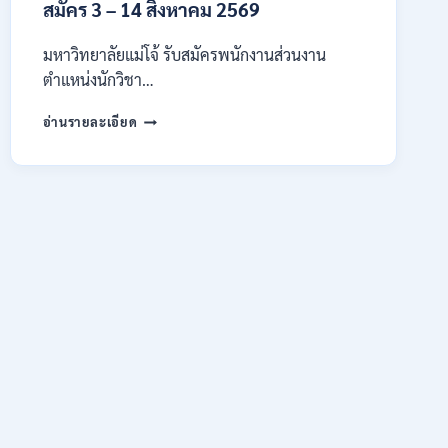
สมัคร 3 – 14 สิงหาคม 2569
/
สมัคร
10
มหาวิทยาลัยแม่โจ้ รับสมัครพนักงานส่วนงาน
–
ตำแหน่งนักวิชา…
17
สิงหาคม
มหาวิทยาลัย
อ่านรายละเอียด
2569
แม่
โจ้
เชียงใหม่
เปิด
รับ
สมัคร
พนักงาน
ปริญญา
ตรี
ทุก
สาขา
/
ไม่
ต้อง
ผ่าน
ภาค