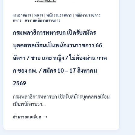
ทุนฯ
หลาย
อัตรา
งานราชการ
|
ทหาร
|
พนักงานราชการ
|
พนักงานราชการ
/
ทหาร
|
หางานพนักงานราชการ
ปวส.
กรมพลาธิการทหารบก เปิดรับสมัคร
และ
ป.ตรี
บุคคลพลเรือนเป็นพนักงานราชการ 66
หลาย
สาขา
อัตรา / ชาย และ หญิง / ไม่ต้องผ่าน ภาค
/
เงิน
เดือน
ก ของ กพ. / สมัคร 10 – 17 สิงหาคม
18000
/
2569
ไม่
ต้อง
กรมพลาธิการทหารบก เปิดรับสมัครบุคคลพลเรือน
ผ่าน
เป็นพนักงานรา…
ภาค
ก
กรม
อ่านรายละเอียด
ของ
พลาธิการ
กพ.
ทหาร
/
บก