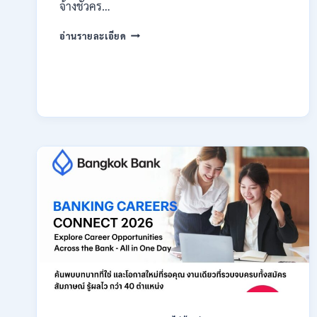
สมัคร
จ้างชั่วคร…
ONLINE
กรม
18
อ่านรายละเอียด
สรรพากร
สิงหาคม
เปิด
–
รับ
7
สมัคร
กันยายน
งาน
2569
138
อัตรา
/
ปวช.
ปวส.
ป.ตรี
หลาย
สาขา
/
ไม่
ต้อง
ผ่าน
ภาค
ก
ของ