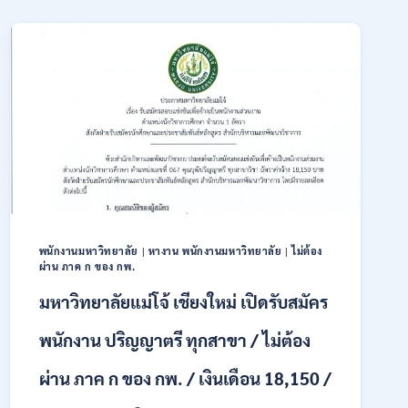
สมัคร
เปิด
ONLINE
รับ
3
สมัคร
–
บุคคล
31
พลเรือน
สิงหาคม
เป็น
2569
พนักงาน
ราชการ
66
อัตรา
/
ชาย
และ
หญิง
พนักงานมหาวิทยาลัย
|
หางาน พนักงานมหาวิทยาลัย
|
ไม่ต้อง
ผ่าน ภาค ก ของ กพ.
/
ไม่
มหาวิทยาลัยแม่โจ้ เชียงใหม่ เปิดรับสมัคร
ต้อง
ผ่าน
พนักงาน ปริญญาตรี ทุกสาขา / ไม่ต้อง
ภาค
ก
ผ่าน ภาค ก ของ กพ. / เงินเดือน 18,150 /
ของ
กพ.