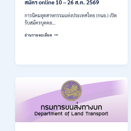
สมัคร online 10 – 26 ส.ค. 2569
การนิคมอุตสาหกรรมแห่งประเทศไทย (กนอ.) เปิด
รับสมัครบุคคล…
การ
อ่านรายละเอียด
นิคม
อุตสาหกรรม
แห่ง
ประเทศไทย
(กนอ.)
เปิด
รับ
สมัคร
บุคคล
เพื่อ
บรรจุ
เป็น
พนักงาน
รัฐวิสาหกิจ
16
อัตรา