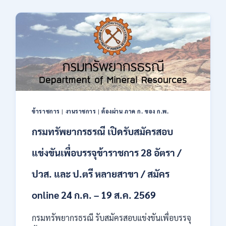
2569
ของ
มนุษย์
เปิด
รับ
สมัคร
บุคคล
เพื่อ
ปฏิบัติ
งาน
ป.ตรี
ทุก
ข้าราชการ
|
งานราชการ
|
ต้องผ่าน ภาค ก. ของ ก.พ.
สาขา
กรมทรัพยากรธรณี เปิดรับสมัครสอบ
/
ไม่
ต้อง
แข่งขันเพื่อบรรจุข้าราชการ 28 อัตรา /
ผ่าน
ภาค
ปวส. และ ป.ตรี หลายสาขา / สมัคร
ก
ของ
online 24 ก.ค. – 19 ส.ค. 2569
กพ.
/
กรมทรัพยากรธรณี รับสมัครสอบแข่งขันเพื่อบรรจุ
สมัคร