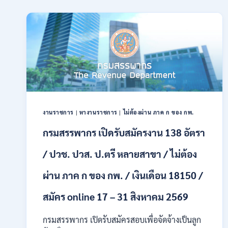
รับ
สมัคร
สอบ
แข่งขัน
เพื่อ
บรรจุ
และ
แต่ง
ตั้ง
บุคคล
เข้า
งานราชการ
|
หางานราชการ
|
ไม่ต้องผ่าน ภาค ก ของ กพ.
รับ
ราชการ
กรมสรรพากร เปิดรับสมัครงาน 138 อัตรา
24
อัตรา
/ ปวช. ปวส. ป.ตรี หลายสาขา / ไม่ต้อง
บรรจุ
ส่วน
ผ่าน ภาค ก ของ กพ. / เงินเดือน 18150 /
กลาง
และ
สมัคร online 17 – 31 สิงหาคม 2569
ส่วน
ภูมิภาค
กรมสรรพากร เปิดรับสมัครสอบเพื่อจัดจ้างเป็นลูก
/