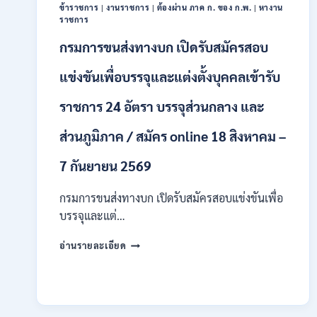
/
ข้าราชการ
|
งานราชการ
|
ต้องผ่าน ภาค ก. ของ ก.พ.
|
หางาน
ป.ตรี
ราชการ
หลา
กรมการขนส่งทางบก เปิดรับสมัครสอบ
ส
สาขา
แข่งขันเพื่อบรรจุและแต่งตั้งบุคคลเข้ารับ
+
ขึ้น
ไป
ราชการ 24 อัตรา บรรจุส่วนกลาง และ
/
เงิน
ส่วนภูมิภาค / สมัคร online 18 สิงหาคม –
เดือน
23,290
7 กันยายน 2569
/
สมัคร
กรมการขนส่งทางบก เปิดรับสมัครสอบแข่งขันเพื่อ
ONLINE
บรรจุและแต่…
10
–
กรม
26
อ่านรายละเอียด
การ
ส.ค.
ขนส่ง
2569
ทาง
บก
เปิด