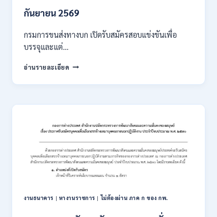
/
เงิน
กันยายน 2569
เดือน
18000
กรมการขนส่งทางบก เปิดรับสมัครสอบแข่งขันเพื่อ
/
บรรจุและแต่…
ไม่
ต้อง
กรม
อ่านรายละเอียด
ผ่าน
การ
ภาค
ขนส่ง
ก
ทาง
ของ
บก
กพ.
เปิด
/
รับ
สมัคร
สมัคร
ONLINE
สอบ
3
แข่งขัน
–
เพื่อ
31
บรรจุ
สิงหาคม
และ
2569
แต่ง
งานธนาคาร
|
หางานราชการ
|
ไม่ต้องผ่าน ภาค ก ของ กพ.
ตั้ง
บุคคล