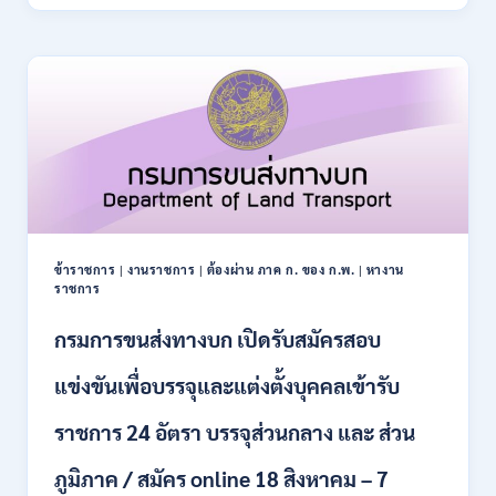
ปฏิรูป
21
ที่ดิน
สิงหาคม
เพื่อ
2569
เกษตรกรรม
ส.ป.ก.
เปิด
รับ
สมัคร
บุคคล
เพื่อ
เป็น
พนักงาน
ข้าราชการ
|
งานราชการ
|
ต้องผ่าน ภาค ก. ของ ก.พ.
|
หางาน
กอง
ราชการ
ทุนฯ
หลาย
กรมการขนส่งทางบก เปิดรับสมัครสอบ
อัตรา
/
แข่งขันเพื่อบรรจุและแต่งตั้งบุคคลเข้ารับ
ปวส.
และ
ราชการ 24 อัตรา บรรจุส่วนกลาง และ ส่วน
ป.ตรี
หลาย
ภูมิภาค / สมัคร online 18 สิงหาคม – 7
สาขา