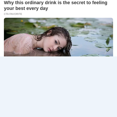
14
CONNECT 2…
สิงหาคม
2569
ธนาคาร
อ่านรายละเอียด
กรุงเทพ
เปิด
รับ
สมัคร
Page
Next
1
2
3
…
5
งาน
กว่า
navigation
Page
40
ตำแหน่ง
/
ปริญญา
ตรี
หลาย
สาขา
ขึ้น
ไป
/
ยินดี
รับ
นักศึกษา