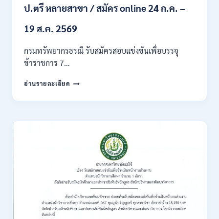
ของ
ป.ตรี หลายสาขา / สมัคร online 24 ก.ค. –
กพ.
/
19 ส.ค. 2569
เงิน
เดือน
กรมทรัพยากรธรณี รับสมัครสอบแข่งขันเพื่อบรรจุ
18150
ข้าราชการ 7…
/
สมัคร
กรม
อ่านรายละเอียด
ONLINE
ทรัพยากรธรณี
17
เปิด
–
รับ
31
สมัคร
สิงหาคม
สอบ
2569
แข่งขัน
เพื่อ
บรรจุ
ข้าราชการ
28
อัตรา
/
ปวส.
และ