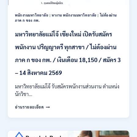
ป.ตรี
หลาย
พนักงานมหาวิทยาลัย
|
หางาน พนักงานมหาวิทยาลัย
|
ไม่ต้องผ่าน
สาขา
ภาค ก ของ กพ.
/
สมัคร
มหาวิทยาลัยแม่โจ้ เชียงใหม่ เปิดรับสมัคร
ONLINE
24
พนักงาน ปริญญาตรี ทุกสาขา / ไม่ต้องผ่าน
ก.ค.
–
ภาค ก ของ กพ. / เงินเดือน 18,150 / สมัคร 3
19
ส.ค.
– 14 สิงหาคม 2569
2569
มหาวิทยาลัยแม่โจ้ รับสมัครพนักงานส่วนงาน ตำแหน่ง
นักวิชา…
มหาวิทยาลัย
อ่านรายละเอียด
แม่
โจ้
เชียงใหม่
เปิด
รับ