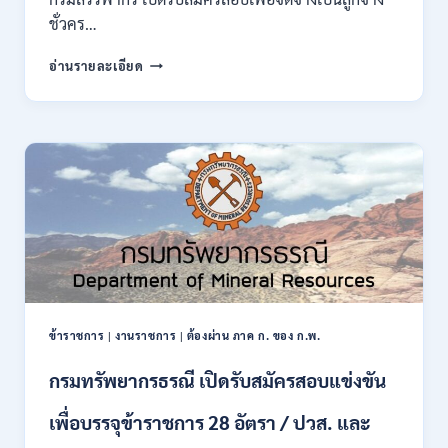
กพ.
ชั่วคร…
/
สมัคร
กรม
อ่านรายละเอียด
10
สรรพากร
–
เปิด
17
รับ
สิงหาคม
สมัคร
2569
งาน
138
อัตรา
/
ปวช.
ปวส.
ป.ตรี
หลาย
สาขา
ข้าราชการ
|
งานราชการ
|
ต้องผ่าน ภาค ก. ของ ก.พ.
/
ไม่
กรมทรัพยากรธรณี เปิดรับสมัครสอบแข่งขัน
ต้อง
ผ่าน
เพื่อบรรจุข้าราชการ 28 อัตรา / ปวส. และ
ภาค
ก