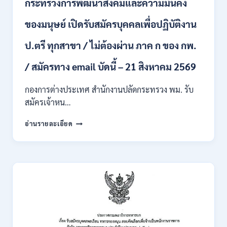
กระทรวงการพัฒนาสังคมและความมั่นคง
เข้า
รับ
ของมนุษย์ เปิดรับสมัครบุคคลเพื่อปฏิบัติงาน
ราชการ
24
อัตรา
ป.ตรี ทุกสาขา / ไม่ต้องผ่าน ภาค ก ของ กพ.
บรรจุ
ส่วน
/ สมัครทาง email บัดนี้ – 21 สิงหาคม 2569
กลาง
และ
กองการต่างประเทศ สำนักงานปลัดกระทรวง พม. รับ
ส่วน
สมัครเจ้าหน…
ภูมิภาค
/
กระทรวง
อ่านรายละเอียด
สมัคร
การ
ONLINE
พัฒนา
18
สังคม
สิงหาคม
และ
–
ความ
7
มั่นคง
กันยายน
ของ
2569
มนุษย์
เปิด
รับ