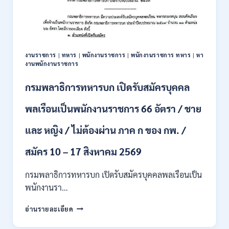
สมัคร
บุคคล
เพื่อ
ปฏิบัติ
งาน
งานราชการ
|
ทหาร
|
พนักงานราชการ
|
พนักงานราชการ ทหาร
|
หา
ป.ตรี
งานพนักงานราชการ
ทุก
สาขา
กรมพลาธิการทหารบก เปิดรับสมัครบุคคล
/
ไม่
พลเรือนเป็นพนักงานราชการ 66 อัตรา / ชาย
ต้อง
ผ่าน
และ หญิง / ไม่ต้องผ่าน ภาค ก ของ กพ. /
ภาค
ก
ของ
สมัคร 10 – 17 สิงหาคม 2569
กพ.
/
กรมพลาธิการทหารบก เปิดรับสมัครบุคคลพลเรือนเป็น
สมัคร
พนักงานรา…
ทาง
EMAIL
กรม
อ่านรายละเอียด
บัดนี้
พลาธิการ
–
ทหาร