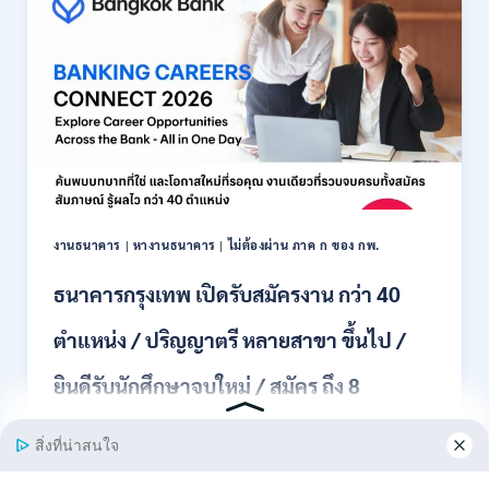
สมัคร
พนักงาน
ปริญญา
ตรี
ทุก
สาขา
/
ไม่
ต้อง
ผ่าน
ภาค
งานธนาคาร
|
หางานธนาคาร
|
ไม่ต้องผ่าน ภาค ก ของ กพ.
ก
ของ
ธนาคารกรุงเทพ เปิดรับสมัครงาน กว่า 40
กพ.
/
ตำแหน่ง / ปริญญาตรี หลายสาขา ขึ้นไป /
เงิน
เดือน
ยินดีรับนักศึกษาจบใหม่ / สมัคร ถึง 8
18,150
/
สิงหาคม 2569
สมัคร
3
–
ธนาคารกรุงเทพ เปิดรับสมัครงาน BANKING CAREERS