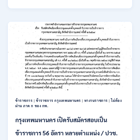
นิคม
อุตสาหกรรม
แห่ง
ประเทศไทย
(กนอ.)
เปิด
รับ
สมัคร
บุคคล
เพื่อ
บรรจุ
เป็น
พนักงาน
รัฐวิสาหกิจ
16
อัตรา
ข้าราชการ
|
ข้าราชการ กรุงเทพมหานคร
|
หางานราชการ
|
ไม่ต้อง
/
ผ่าน ภาค ก ของ กพ.
ป.ตรี
หลา
กรุงเทพมหานคร เปิดรับสมัครสอบเป็น
ส
สาขา
ข้าราชการ 56 อัตรา หลายตำแหน่ง / ปวช.
+
ขึ้น