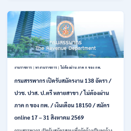
21
บก
สิงหาคม
เปิด
2569
รับ
สมัคร
บุคคล
พลเรือน
เป็น
พนักงาน
ราชการ
66
อัตรา
งานราชการ
|
หางานราชการ
|
ไม่ต้องผ่าน ภาค ก ของ กพ.
/
ชาย
กรมสรรพากร เปิดรับสมัครงาน 138 อัตรา /
และ
หญิง
ปวช. ปวส. ป.ตรี หลายสาขา / ไม่ต้องผ่าน
/
ไม่
ต้อง
ภาค ก ของ กพ. / เงินเดือน 18150 / สมัคร
ผ่าน
ภาค
online 17 – 31 สิงหาคม 2569
ก
ของ
กรมสรรพากร เปิดรับสมัครสอบเพื่อจัดจ้างเป็นลูกจ้าง