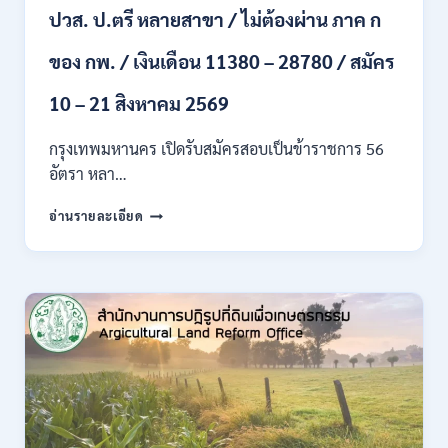
ปวส. ป.ตรี หลายสาขา / ไม่ต้องผ่าน ภาค ก
ไป
/
ของ กพ. / เงินเดือน 11380 – 28780 / สมัคร
เงิน
เดือน
23,290
10 – 21 สิงหาคม 2569
/
สมัคร
กรุงเทพมหานคร เปิดรับสมัครสอบเป็นข้าราชการ 56
ONLINE
อัตรา หลา…
10
–
กรุงเทพมหานคร
อ่านรายละเอียด
26
เปิด
ส.ค.
รับ
2569
สมัคร
สอบ
เป็น
ข้าราชการ
56
อัตรา
หลาย
ตำแหน่ง
/