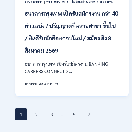
งานธนาคาร
|
หางานธนาคาร
|
ไม่ต้องผ่าน ภาค ก ของ กพ.
กพ.
/
ธนาคารกรุงเทพ เปิดรับสมัครงาน กว่า 40
เงิน
เดือน
ตำแหน่ง / ปริญญาตรี หลายสาขา ขึ้นไป
18150
/
/ ยินดีรับนักศึกษาจบใหม่ / สมัคร ถึง 8
สมัคร
ONLINE
สิงหาคม 2569
17
–
ธนาคารกรุงเทพ เปิดรับสมัครงาน BANKING
31
สิงหาคม
CAREERS CONNECT 2…
2569
ธนาคาร
อ่านรายละเอียด
กรุงเทพ
เปิด
รับ
สมัคร
Page
งาน
Next
1
2
3
…
5
กว่า
40
navigation
Page
ตำแหน่ง