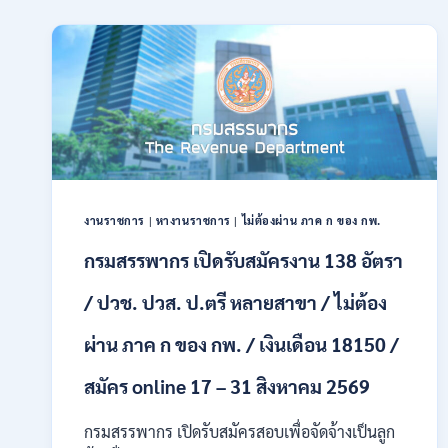
รับ
สมัคร
สอบ
แข่งขัน
เพื่อ
บรรจุ
และ
แต่ง
ตั้ง
บุคคล
เข้า
งานราชการ
|
หางานราชการ
|
ไม่ต้องผ่าน ภาค ก ของ กพ.
รับ
ราชการ
กรมสรรพากร เปิดรับสมัครงาน 138 อัตรา
24
อัตรา
/ ปวช. ปวส. ป.ตรี หลายสาขา / ไม่ต้อง
บรรจุ
ส่วน
ผ่าน ภาค ก ของ กพ. / เงินเดือน 18150 /
กลาง
และ
สมัคร online 17 – 31 สิงหาคม 2569
ส่วน
ภูมิภาค
กรมสรรพากร เปิดรับสมัครสอบเพื่อจัดจ้างเป็นลูก
/