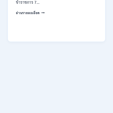
ข้าราชการ 7…
ทาง
EMAIL
กรม
บัดนี้
อ่านรายละเอียด
ทรัพยากรธรณี
–
เปิด
21
รับ
สิงหาคม
สมัคร
2569
สอบ
แข่งขัน
เพื่อ
บรรจุ
ข้าราชการ
28
อัตรา
/
ปวส.
และ
ป.ตรี
หลาย
สาขา
/
สมัคร
ONLINE