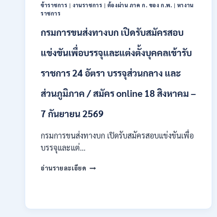
/
ข้าราชการ
|
งานราชการ
|
ต้องผ่าน ภาค ก. ของ ก.พ.
|
หางาน
ป.ตรี
ราชการ
หลา
กรมการขนส่งทางบก เปิดรับสมัครสอบ
ส
สาขา
แข่งขันเพื่อบรรจุและแต่งตั้งบุคคลเข้ารับ
+
ขึ้น
ไป
ราชการ 24 อัตรา บรรจุส่วนกลาง และ
/
เงิน
ส่วนภูมิภาค / สมัคร online 18 สิงหาคม –
เดือน
23,290
7 กันยายน 2569
/
สมัคร
กรมการขนส่งทางบก เปิดรับสมัครสอบแข่งขันเพื่อ
ONLINE
บรรจุและแต่…
10
–
กรม
26
อ่านรายละเอียด
การ
ส.ค.
ขนส่ง
2569
ทาง
บก
เปิด