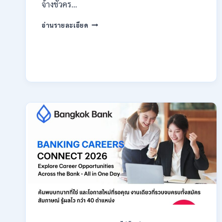
สมัคร
จ้างชั่วคร…
ONLINE
กรม
18
อ่านรายละเอียด
สรรพากร
สิงหาคม
เปิด
–
รับ
7
สมัคร
กันยายน
งาน
2569
138
อัตรา
/
ปวช.
ปวส.
ป.ตรี
หลาย
สาขา
/
ไม่
ต้อง
ผ่าน
ภาค
ก
ของ