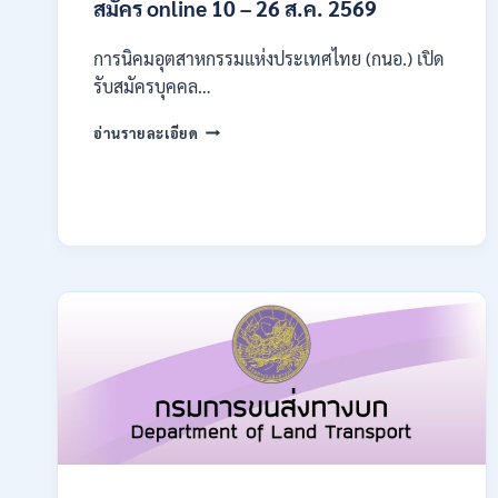
สมัคร online 10 – 26 ส.ค. 2569
การนิคมอุตสาหกรรมแห่งประเทศไทย (กนอ.) เปิด
รับสมัครบุคคล…
การ
อ่านรายละเอียด
นิคม
อุตสาหกรรม
แห่ง
ประเทศไทย
(กนอ.)
เปิด
รับ
สมัคร
บุคคล
เพื่อ
บรรจุ
เป็น
พนักงาน
รัฐวิสาหกิจ
16
อัตรา