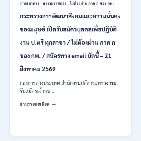
ป.ตรี
งานธนาคาร
|
หางานราชการ
|
ไม่ต้องผ่าน ภาค ก ของ กพ.
หลาย
สาขา
กระทรวงการพัฒนาสังคมและความมั่นคง
/
ไม่
ของมนุษย์ เปิดรับสมัครบุคคลเพื่อปฏิบัติ
ต้อง
ผ่าน
งาน ป.ตรี ทุกสาขา / ไม่ต้องผ่าน ภาค ก
ภาค
ก
ของ กพ. / สมัครทาง email บัดนี้ – 21
ของ
กพ.
สิงหาคม 2569
/
เงิน
กองการต่างประเทศ สำนักงานปลัดกระทรวง พม.
เดือน
11380
รับสมัครเจ้าหน…
–
28780
กระทรวง
อ่านรายละเอียด
/
การ
สมัคร
พัฒนา
10
สังคม
–
และ
21
ความ
สิงหาคม
มั่นคง