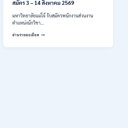
สมัคร 3 – 14 สิงหาคม 2569
/
สมัคร
10
มหาวิทยาลัยแม่โจ้ รับสมัครพนักงานส่วนงาน
–
ตำแหน่งนักวิชา…
17
สิงหาคม
มหาวิทยาลัย
อ่านรายละเอียด
2569
แม่
โจ้
เชียงใหม่
เปิด
รับ
สมัคร
พนักงาน
ปริญญา
ตรี
ทุก
สาขา
/
ไม่
ต้อง
ผ่าน
ภาค