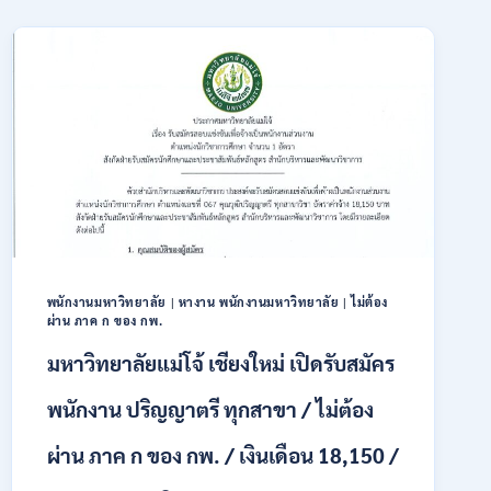
สมัคร
เปิด
ONLINE
รับ
3
สมัคร
–
บุคคล
31
พลเรือน
สิงหาคม
เป็น
2569
พนักงาน
ราชการ
66
อัตรา
/
ชาย
และ
หญิง
พนักงานมหาวิทยาลัย
|
หางาน พนักงานมหาวิทยาลัย
|
ไม่ต้อง
ผ่าน ภาค ก ของ กพ.
/
ไม่
มหาวิทยาลัยแม่โจ้ เชียงใหม่ เปิดรับสมัคร
ต้อง
ผ่าน
พนักงาน ปริญญาตรี ทุกสาขา / ไม่ต้อง
ภาค
ก
ผ่าน ภาค ก ของ กพ. / เงินเดือน 18,150 /
ของ
กพ.