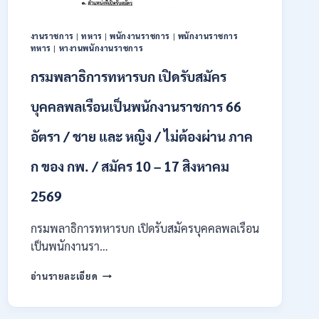
ทุนฯ
หลาย
อัตรา
งานราชการ
|
ทหาร
|
พนักงานราชการ
|
พนักงานราชการ
/
ทหาร
|
หางานพนักงานราชการ
ปวส.
กรมพลาธิการทหารบก เปิดรับสมัคร
และ
ป.ตรี
บุคคลพลเรือนเป็นพนักงานราชการ 66
หลาย
สาขา
อัตรา / ชาย และ หญิง / ไม่ต้องผ่าน ภาค
/
เงิน
เดือน
ก ของ กพ. / สมัคร 10 – 17 สิงหาคม
18000
/
2569
ไม่
ต้อง
กรมพลาธิการทหารบก เปิดรับสมัครบุคคลพลเรือน
ผ่าน
เป็นพนักงานรา…
ภาค
ก
กรม
อ่านรายละเอียด
ของ
พลาธิการ
กพ.
ทหาร
/
บก