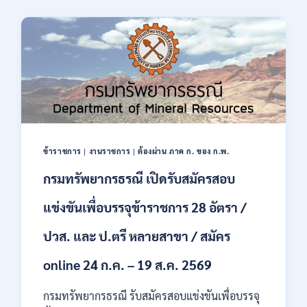
2569
ของ
มนุษย์
เปิด
รับ
สมัคร
บุคคล
เพื่อ
ปฏิบัติ
งาน
ป.ตรี
ทุก
ข้าราชการ
|
งานราชการ
|
ต้องผ่าน ภาค ก. ของ ก.พ.
สาขา
กรมทรัพยากรธรณี เปิดรับสมัครสอบ
/
ไม่
ต้อง
แข่งขันเพื่อบรรจุข้าราชการ 28 อัตรา /
ผ่าน
ภาค
ปวส. และ ป.ตรี หลายสาขา / สมัคร
ก
ของ
online 24 ก.ค. – 19 ส.ค. 2569
กพ.
/
กรมทรัพยากรธรณี รับสมัครสอบแข่งขันเพื่อบรรจุ
สมัคร