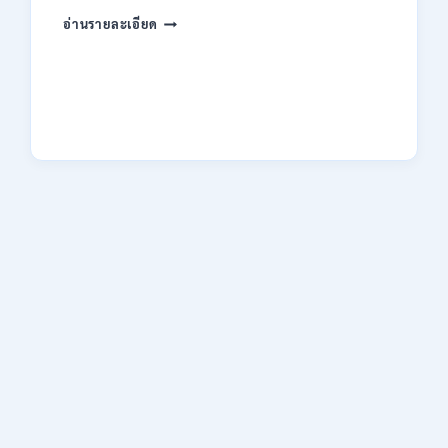
ของ
กระทรวง
อ่านรายละเอียด
กพ.
การ
/
คลัง
สมัคร
เปิด
17
รับ
–
สมัคร
21
งาน
สิงหาคม
ป.ตรี
2569
หลาย
สาขา
/
ไม่
ต้อง
ผ่าน
ภาค
ก.
/
เงิน
เดือน
18150
/
สมัคร