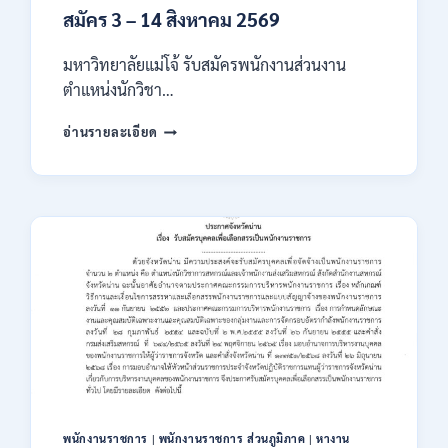
สมัคร 3 – 14 สิงหาคม 2569
มหาวิทยาลัยแม่โจ้ รับสมัครพนักงานส่วนงาน
ตำแหน่งนักวิชา…
มหาวิทยาลัย
อ่านรายละเอียด
แม่
โจ้
เชียงใหม่
เปิด
รับ
สมัคร
พนักงาน
ปริญญา
ตรี
ทุก
สาขา
/
ไม่
ต้อง
ผ่าน
พนักงานราชการ
|
พนักงานราชการ ส่วนภูมิภาค
|
หางาน
ภาค