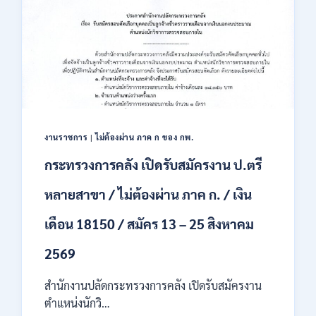
สหกรณ์
เปิด
รับ
สมัคร
พนักงาน
ราชการ
ปวช.
ปวท.
ปวส.
ป.ตรี
งานราชการ
|
ไม่ต้องผ่าน ภาค ก ของ กพ.
ทุก
กระทรวงการคลัง เปิดรับสมัครงาน ป.ตรี
สาขา
/
หลายสาขา / ไม่ต้องผ่าน ภาค ก. / เงิน
เงิน
เดือน
เดือน 18150 / สมัคร 13 – 25 สิงหาคม
21,780
/
ไม่
2569
ต้อง
ผ่าน
สำนักงานปลัดกระทรวงการคลัง เปิดรับสมัครงาน
ภาต
ตำแหน่งนักวิ…
ก