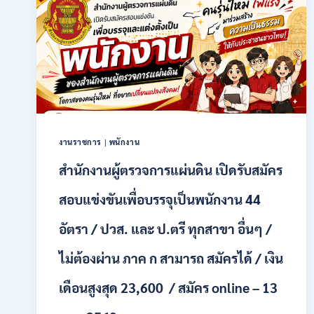
ราชการ
รูป
แบบ
พิเศษ
111
อัตรา
/
ปวส.
และ
ป.ตรี
งานราชการ
|
พนักงาน
หลาย
สาขา
สำนักงานผู้ตรวจการแผ่นดิน เปิดรับสมัคร
+
/
สอบแข่งขันเพื่อบรรจุเป็นพนักงาน 44
เงิน
เดือน
อัตรา / ปวส. และ ป.ตรี ทุกสาขา อื่นๆ /
17700
–
ไม่ต้องผ่าน ภาค ก สามารถ สมัครได้ / เงิน
71500
/
เดือนสูงสุด 23,600 / สมัคร online – 13
ไม่
ต้อง