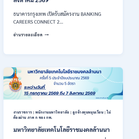
ธนาคารกรุงเทพ เปิดรับสมัครงาน BANKING
CAREERS CONNECT 2…
ธนาคาร
อ่านรายละเอียด
กรุงเทพ
เปิด
รับ
สมัคร
งาน
กว่า
40
ตำแหน่ง
/
ปริญญา
ตรี
หลาย
งานราชการ
|
พนักงานมหาวิทยาลัย
|
ลูกจ้างทุนหมุนเวียน
|
ไม่
สาขา
ต้องผ่าน ภาค ก ของ กพ.
ขึ้น
ไป
มหาวิทยาลัยเทคโนโลยีราชมงคลล้านนา
/
ยินดี