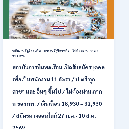
สมัคร
คัด
เลือก
บุคคล
เพื่อ
จ้าง
เป็น
ลูกจ้าง
พนักงานรัฐวิสาหกิจ
|
หางานรัฐวิสาหกิจ
|
ไม่ต้องผ่าน ภาค ก
ชั่วคราว
ของ กพ.
หลาย
อัตรา
สถาบันการบินพลเรือน เปิดรับสมัครบุคคล
/
ป.ตรี
เพื่อเป็นพนักงาน 11 อัตรา / ป.ตรี ทุก
หลาย
สาขา
สาขา และ อื่นๆ ขึ้นไป / ไม่ต้องผ่าน ภาค
+
/
ก ของ กพ. / เงินเดือน 18,930 – 32,930
เงิน
เดือน
/ สมัครทางออนไลน์ 27 ก.ค.- 10 ส.ค.
สูงสุด
21180
/
2569