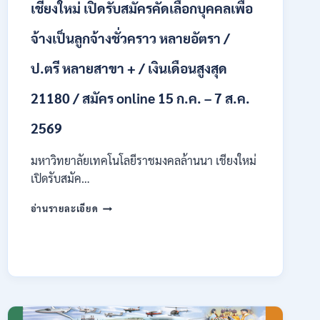
เชียงใหม่ เปิดรับสมัครคัดเลือกบุคคลเพื่อ
รับ
นักศึกษา
จ้างเป็นลูกจ้างชั่วคราว หลายอัตรา /
จบ
ใหม่
ป.ตรี หลายสาขา + / เงินเดือนสูงสุด
/
สมัคร
21180 / สมัคร online 15 ก.ค. – 7 ส.ค.
ถึง
8
2569
สิงหาคม
2569
มหาวิทยาลัยเทคโนโลยีราชมงคลล้านนา เชียงใหม่
เปิดรับสมัค…
มหาวิทยาลัย
อ่านรายละเอียด
เทคโนโลยี
ราช
มงคล
ล้าน
นา
เชียงใหม่
เปิด
รับ