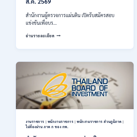
ส.ค. 2569
ผ่าน
ภาค
ก
สำนักงานผู้ตรวจการแผ่นดิน เปิดรับสมัครสอบ
ของ
แข่งขันเพื่อบร…
กพ.
/
สำนักงาน
อ่านรายละเอียด
สมัคร
ผู้
ONLINE
ตรวจ
17
การ
–
แผ่น
28
ดิน
สิงหาคม
เปิด
2569
รับ
สมัคร
สอบ
แข่งขัน
เพื่อ
บรรจุ
เป็น
พนักงาน
งานราชการ
|
พนักงานราชการ
|
พนักงานราชการ ส่วนภูมิภาค
|
44
ไม่ต้องผ่าน ภาค ก ของ กพ.
อัตรา