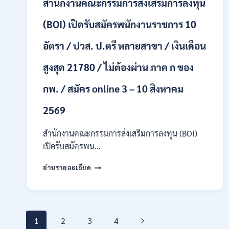
สำนักงานคณะกรรมการส่งเสริมการลงทุน
/
ปวส.
และ
(BOI) เปิดรับสมัครพนักงานราชการ 10
ป.ตรี
ทุก
อัตรา / ปวส. ป.ตรี หลายสาขา / เงินเดือน
สาขา
อื่นๆ
สูงสุด 21780 / ไม่ต้องผ่าน ภาค ก ของ
/
ไม่
กพ. / สมัคร online 3 – 10 สิงหาคม
ต้อง
ผ่าน
2569
ภาค
ก
สำนักงานคณะกรรมการส่งเสริมการลงทุน (BOI)
สามารถ
สมัคร
เปิดรับสมัครพน…
ได้
สำนักงาน
/
อ่านรายละเอียด
คณะ
เงิน
กรรมการ
เดือน
ส่ง
สูงสุด
เสริม
23,600
Page
การ
/
Next
1
2
3
4
ลงทุน
สมัคร