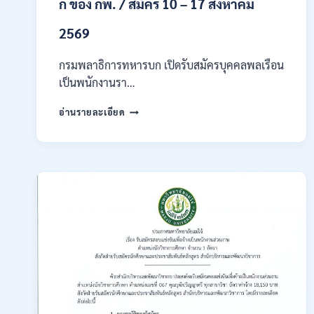
ก ของ กพ. / สมัคร 10 – 17 สิงหาคม
2569
กรมพลาธิการทหารบก เปิดรับสมัครบุคคลพลเรือน
เป็นพนักงานรา…
กรม
อ่านรายละเอียด
พลาธิการ
ทหาร
บก
เปิด
รับ
สมัคร
บุคคล
พลเรือน
เป็น
พนักงาน
ราชการ
66
อัตรา
/