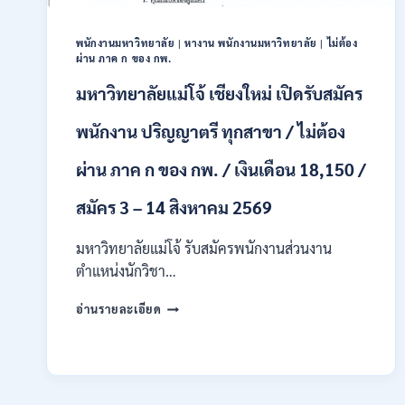
ชาย
และ
หญิง
พนักงานมหาวิทยาลัย
|
หางาน พนักงานมหาวิทยาลัย
|
ไม่ต้อง
ผ่าน ภาค ก ของ กพ.
/
ไม่
มหาวิทยาลัยแม่โจ้ เชียงใหม่ เปิดรับสมัคร
ต้อง
ผ่าน
พนักงาน ปริญญาตรี ทุกสาขา / ไม่ต้อง
ภาค
ก
ผ่าน ภาค ก ของ กพ. / เงินเดือน 18,150 /
ของ
กพ.
สมัคร 3 – 14 สิงหาคม 2569
/
สมัคร
10
มหาวิทยาลัยแม่โจ้ รับสมัครพนักงานส่วนงาน
–
ตำแหน่งนักวิชา…
17
สิงหาคม
มหาวิทยาลัย
อ่านรายละเอียด
2569
แม่
โจ้
เชียงใหม่
เปิด
รับ