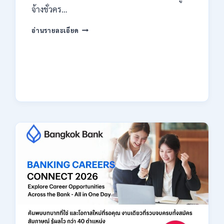
จ้างชั่วคร…
กรม
อ่านรายละเอียด
สรรพากร
เปิด
รับ
สมัคร
งาน
138
อัตรา
/
ปวช.
ปวส.
ป.ตรี
หลาย
สาขา
/
ไม่
ต้อง
ผ่าน
ภาค
ก