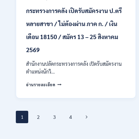
ทุก
สาขา
กระทรวงการคลัง เปิดรับสมัครงาน ป.ตรี
/
เงิน
หลายสาขา / ไม่ต้องผ่าน ภาค ก. / เงิน
เดือน
21,780
เดือน 18150 / สมัคร 13 – 25 สิงหาคม
/
ไม่
2569
ต้อง
ผ่าน
สำนักงานปลัดกระทรวงการคลัง เปิดรับสมัครงาน
ภาต
ก
ตำแหน่งนักวิ…
ของ
กพ.
กระทรวง
อ่านรายละเอียด
/
การ
สมัคร
คลัง
17
เปิด
–
รับ
21
Page
สมัคร
Next
1
2
3
4
สิงหาคม
งาน
2569
ป.ตรี
navigation
Page
หลาย
สาขา