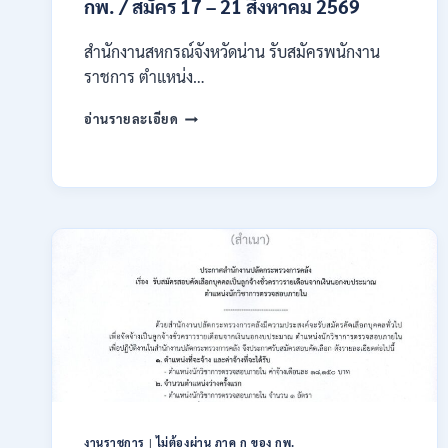
14
กพ. / สมัคร 17 – 21 สิงหาคม 2569
สิงหาคม
2569
สำนักงานสหกรณ์จังหวัดน่าน รับสมัครพนักงาน
ราชการ ตำแหน่ง…
สำนักงาน
อ่านรายละเอียด
สหกรณ์
จังหวัด
น่าน
กรม
ส่ง
เสริม
สหกรณ์
เปิด
รับ
สมัคร
พนักงาน
ราชการ
ปวช.
ปวท.
ปวส.
ป.ตรี
งานราชการ
|
ไม่ต้องผ่าน ภาค ก ของ กพ.