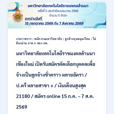
40
ตำแหน่ง
/
ปริญญา
ตรี
หลาย
สาขา
ขึ้น
งานราชการ
|
พนักงานมหาวิทยาลัย
|
ลูกจ้างทุนหมุนเวียน
|
ไม่
ไป
ต้องผ่าน ภาค ก ของ กพ.
/
มหาวิทยาลัยเทคโนโลยีราชมงคลล้านนา
ยินดี
รับ
เชียงใหม่ เปิดรับสมัครคัดเลือกบุคคลเพื่อ
นักศึกษา
จบ
ใหม่
จ้างเป็นลูกจ้างชั่วคราว หลายอัตรา /
/
สมัคร
ป.ตรี หลายสาขา + / เงินเดือนสูงสุด
ถึง
8
21180 / สมัคร online 15 ก.ค. – 7 ส.ค.
สิงหาคม
2569
2569