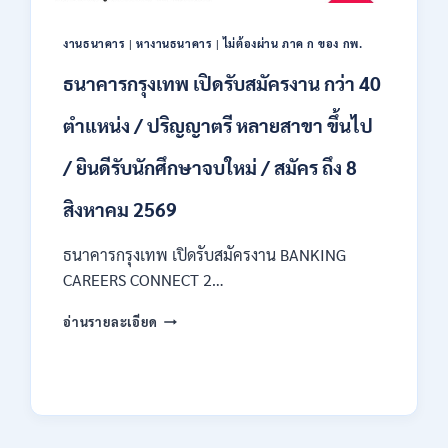
ของ
กพ.
งานธนาคาร
|
หางานธนาคาร
|
ไม่ต้องผ่าน ภาค ก ของ กพ.
/
เงิน
ธนาคารกรุงเทพ เปิดรับสมัครงาน กว่า 40
เดือน
18150
ตำแหน่ง / ปริญญาตรี หลายสาขา ขึ้นไป
/
สมัคร
/ ยินดีรับนักศึกษาจบใหม่ / สมัคร ถึง 8
ONLINE
17
สิงหาคม 2569
–
31
สิงหาคม
ธนาคารกรุงเทพ เปิดรับสมัครงาน BANKING
2569
CAREERS CONNECT 2…
ธนาคาร
อ่านรายละเอียด
กรุงเทพ
เปิด
รับ
สมัคร
งาน
กว่า