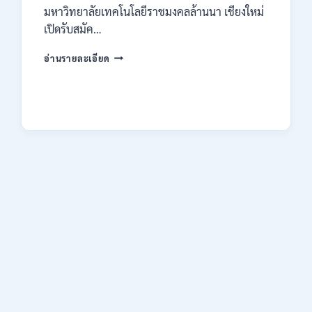
มหาวิทยาลัยเทคโนโลยีราชมงคลล้านนา เชียงใหม่
เปิดรับสมัค…
มหาวิทยาลัย
อ่านรายละเอียด
เทคโนโลยี
ราช
มงคล
ล้าน
นา
เชียงใหม่
เปิด
รับ
สมัคร
คัด
เลือก
บุคคล
เพื่อ
จ้าง
เป็น
ลูกจ้าง
ชั่วคราว
หลาย