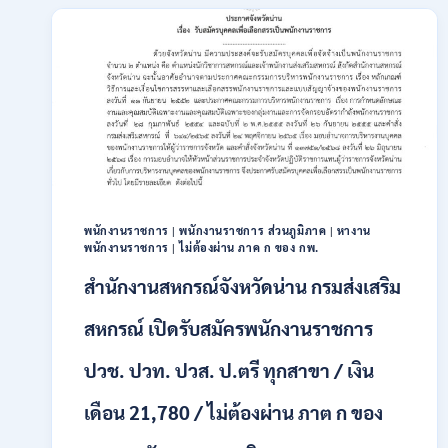
สมัคร
พนักงาน
ปริญญา
ตรี
ทุก
สาขา
/
ไม่
ต้อง
ผ่าน
ภาค
ก
พนักงานราชการ
|
พนักงานราชการ ส่วนภูมิภาค
|
หางาน
พนักงานราชการ
|
ไม่ต้องผ่าน ภาค ก ของ กพ.
ของ
กพ.
สำนักงานสหกรณ์จังหวัดน่าน กรมส่งเสริม
/
เงิน
สหกรณ์ เปิดรับสมัครพนักงานราชการ
เดือน
18,150
ปวช. ปวท. ปวส. ป.ตรี ทุกสาขา / เงิน
/
สมัคร
3
เดือน 21,780 / ไม่ต้องผ่าน ภาต ก ของ
–