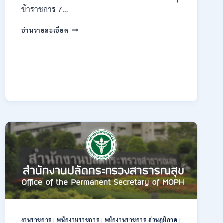
ข้าราชการ 7…
กรม
อ่านรายละเอียด
ทรัพยากรธรณี
เปิด
รับ
สมัคร
สอบ
แข่งขัน
เพื่อ
บรรจุ
ข้าราชการ
28
อัตรา
/
ปวส.
และ
ป.ตรี
หลาย
สาขา
/
สมัคร
งานราชการ
|
พนักงานราชการ
|
พนักงานราชการ ส่วนภูมิภาค
|