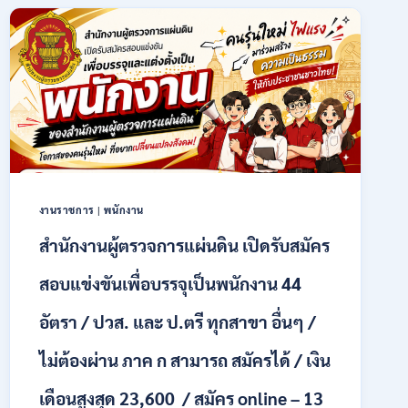
พนักงาน
ราชการ
รูป
แบบ
พิเศษ
111
อัตรา
/
ปวส.
และ
ป.ตรี
งานราชการ
|
พนักงาน
หลาย
สาขา
สำนักงานผู้ตรวจการแผ่นดิน เปิดรับสมัคร
+
/
สอบแข่งขันเพื่อบรรจุเป็นพนักงาน 44
เงิน
เดือน
อัตรา / ปวส. และ ป.ตรี ทุกสาขา อื่นๆ /
17700
–
ไม่ต้องผ่าน ภาค ก สามารถ สมัครได้ / เงิน
71500
/
เดือนสูงสุด 23,600 / สมัคร online – 13
ไม่