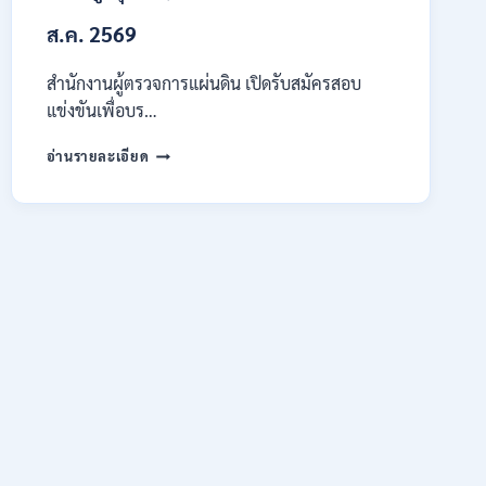
ต้อง
ส.ค. 2569
ผ่าน
ภาค
ก
สำนักงานผู้ตรวจการแผ่นดิน เปิดรับสมัครสอบ
ของ
แข่งขันเพื่อบร…
กพ.
/
สำนักงาน
อ่านรายละเอียด
สมัคร
ผู้
ONLINE
ตรวจ
17
การ
–
แผ่น
28
ดิน
สิงหาคม
เปิด
2569
รับ
สมัคร
สอบ
แข่งขัน
เพื่อ
บรรจุ
เป็น
พนักงาน
44