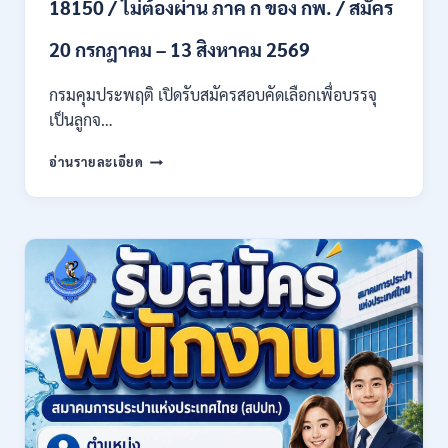
18150 / ไม่ต้องผ่าน ภาค ก ของ กพ. / สมัคร
สาขา
และ
20 กรกฎาคม – 13 สิงหาคม 2569
อื่นๆ
/
กรมคุมประพฤติ เปิดรับสมัครสอบคัดเลือกเพื่อบรรจุ
ไม่
เป็นลูกจ…
ต้อง
ผ่าน
กรม
ภาค
อ่านรายละเอียด
คุม
ก
ประพฤติ
ของ
เปิด
กพ.
รับ
/
สมัค
เงิน
รบ
เดือน
งาน
21780
ปวช.
/
ปวส.
สมัคร
และ
ONLINE
ป.ตรี
13
หลาย
กรกฎาคม
สาขา
–
/
6