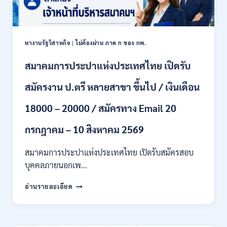
เงิน
สิงหาคม
เดือน
2569
18150
/
หางานรัฐวิสาหกิจ
|
ไม่ต้องผ่าน ภาค ก ของ กพ.
ไม่
ต้อง
สมาคมการประปาแห่งประเทศไทย เปิดรับ
ผ่าน
ภาค
สมัครงาน ป.ตรี หลายสาขา ขึ้นไป / เงินเดือน
ก
ของ
กพ.
18000 – 20000 / สมัครทาง Email 20
/
สมัคร
กรกฎาคม – 10 สิงหาคม 2569
20
กรกฎาคม
สมาคมการประปาแห่งประเทศไทย เปิดรับสมัครสอบ
–
บุคคลภายนอกเพ…
13
สิงหาคม
สมาคม
อ่านรายละเอียด
2569
การ
ประปา
แห่ง
ประเทศไทย