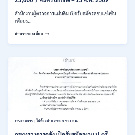
เงิน
เดือน
สำนักงานผู้ตรวจการแผ่นดิน เปิดรับสมัครสอบแข่งขัน
สูงสุด
21180
เพื่อบร…
/
สมัคร
สำนักงาน
อ่านรายละเอียด
ONLINE
ผู้
15
ตรวจ
ก.ค.
การ
–
แผ่น
7
ดิน
ส.ค.
เปิด
2569
รับ
สมัคร
สอบ
แข่งขัน
เพื่อ
บรรจุ
เป็น
พนักงาน
งานราชการ
|
ไม่ต้องผ่าน ภาค ก ของ กพ.
44
อัตรา
กระทรวงการคลัง เปิดรับสมัครงาน ป.ตรี
/