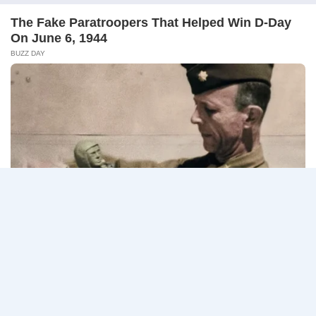
10
ศาลปกครอง เปิดรับสมัครสอบแข่งขันเพื่อบรรจุเข้ารับ
สิงหาคม
ราชการ…
2569
ศาล
อ่านรายละเอียด
ปกครอง
เปิด
รับ
สมัคร
Page
Next
1
2
3
สอบ
แข่งขัน
navigation
Page
เพื่อ
บรรจุ
เข้า
รับ
ราชการ
72
อัตรา
/
ป.ตรี
หลาย
สาขา
/