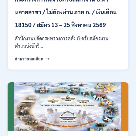
ปวส.
หลายสาขา / ไม่ต้องผ่าน ภาค ก. / เงินเดือน
และ
ป.ตรี
18150 / สมัคร 13 – 25 สิงหาคม 2569
ทุก
สาขา
อื่นๆ
สำนักงานปลัดกระทรวงการคลัง เปิดรับสมัครงาน
/
ตำแหน่งนักวิ…
ไม่
ต้อง
กระทรวง
อ่านรายละเอียด
ผ่าน
การ
ภาค
คลัง
ก
เปิด
สามารถ
รับ
สมัคร
สมัคร
ได้
งาน
/
ป.ตรี
เงิน
หลาย
เดือน
สาขา
สูงสุด
/
23,600
ไม่
/
ต้อง
สมัคร