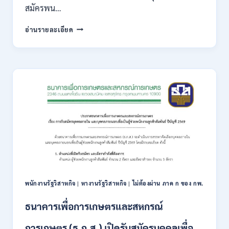
สมัครพน…
/
เงิน
สำนักงาน
อ่านรายละเอียด
เดือน
คณะ
18,930
กรรมการ
–
ส่ง
32,930
เสริม
/
การ
สมัคร
ลงทุน
ทาง
(BOI)
ออนไลน์
เปิด
27
รับ
ก.ค.-
สมัคร
10
พนักงาน
ส.ค.
ราชการ
2569
10
อัตรา
/
พนักงานรัฐวิสาหกิจ
|
หางานรัฐวิสาหกิจ
|
ไม่ต้องผ่าน ภาค ก ของ กพ.
ปวส.
ป.ตรี
ธนาคารเพื่อการเกษตรและสหกรณ์
หลาย
สาขา
การเกษตร (ธ.ก.ส.) เปิดรับสมัครบุคคลเพื่อ