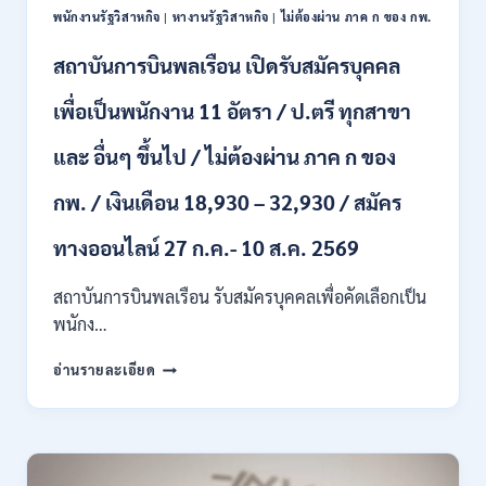
ผ่าน
ONLINE
พนักงานรัฐวิสาหกิจ
|
หางานรัฐวิสาหกิจ
|
ไม่ต้องผ่าน ภาค ก ของ กพ.
ภาค
–
ก.
13
สถาบันการบินพลเรือน เปิดรับสมัครบุคคล
/
ส.ค.
เงิน
2569
เพื่อเป็นพนักงาน 11 อัตรา / ป.ตรี ทุกสาขา
เดือน
18150
/
และ อื่นๆ ขึ้นไป / ไม่ต้องผ่าน ภาค ก ของ
สมัคร
13
กพ. / เงินเดือน 18,930 – 32,930 / สมัคร
–
25
ทางออนไลน์ 27 ก.ค.- 10 ส.ค. 2569
สิงหาคม
2569
สถาบันการบินพลเรือน รับสมัครบุคคลเพื่อคัดเลือกเป็น
พนักง…
สถาบัน
อ่านรายละเอียด
การ
บิน
พลเรือน
เปิด
รับ