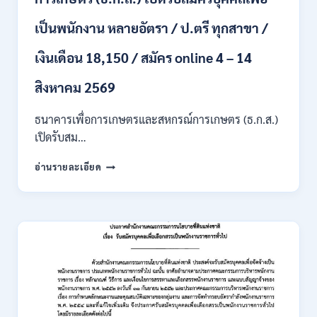
/
เงิน
เป็นพนักงาน หลายอัตรา / ป.ตรี ทุกสาขา /
เดือน
สูงสุด
เงินเดือน 18,150 / สมัคร online 4 – 14
21780
/
สิงหาคม 2569
ไม่
ต้อง
ผ่าน
ธนาคารเพื่อการเกษตรและสหกรณ์การเกษตร (ธ.ก.ส.)
ภาค
เปิดรับสม…
ก
ของ
ธนาคาร
อ่านรายละเอียด
กพ.
เพื่อ
/
การเกษตร
สมัคร
และ
ONLINE
สหกรณ์
3
การเกษตร
–
(ธ.ก.ส.)
10
เปิด
สิงหาคม
รับ
2569
สมัคร
บุคคล