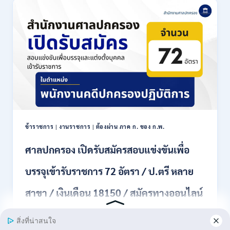
เปิด
รับ
สมัคร
งาน
ป.ตรี
หลาย
สาขา
ขึ้น
ไป
/
เงิน
เดือน
ข้าราชการ
|
งานราชการ
|
ต้องผ่าน ภาค ก. ของ ก.พ.
18000
–
ศาลปกครอง เปิดรับสมัครสอบแข่งขันเพื่อ
20000
/
บรรจุเข้ารับราชการ 72 อัตรา / ป.ตรี หลาย
สมัคร
ทาง
สาขา / เงินเดือน 18150 / สมัครทางออนไลน์
EMAIL
20
31 สิงหาคม – 18 กันยายน 2569
กรกฎาคม
–