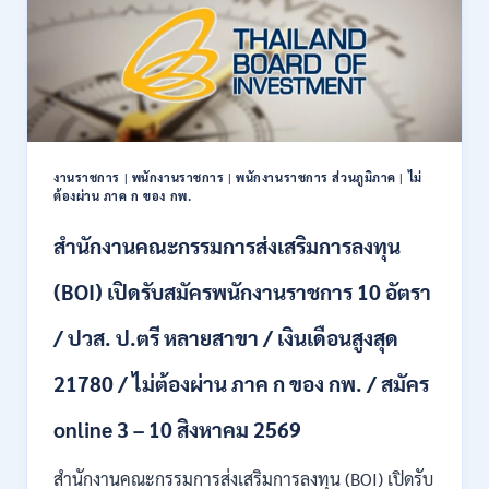
สมัคร
บุคคล
เพื่อ
เป็น
พนักงาน
11
อัตรา
/
งานราชการ
|
พนักงานราชการ
|
พนักงานราชการ ส่วนภูมิภาค
|
ไม่
ป.ตรี
ต้องผ่าน ภาค ก ของ กพ.
ทุก
สาขา
สำนักงานคณะกรรมการส่งเสริมการลงทุน
และ
อื่นๆ
(BOI) เปิดรับสมัครพนักงานราชการ 10 อัตรา
ขึ้น
ไป
/ ปวส. ป.ตรี หลายสาขา / เงินเดือนสูงสุด
/
ไม่
21780 / ไม่ต้องผ่าน ภาค ก ของ กพ. / สมัคร
ต้อง
ผ่าน
ภาค
online 3 – 10 สิงหาคม 2569
ก
ของ
สำนักงานคณะกรรมการส่งเสริมการลงทุน (BOI) เปิดรับ
กพ.