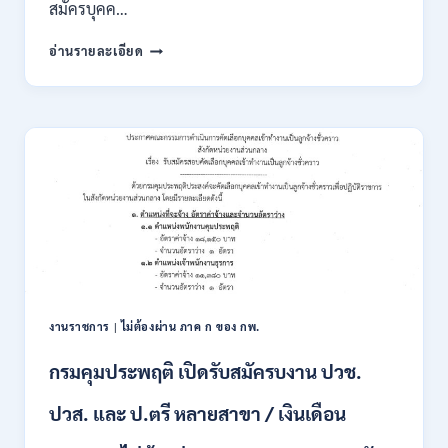
สมัครบุคค…
สำนักงาน
อ่านรายละเอียด
คณะ
กรรมการ
นโยบาย
ที่ดิน
แห่ง
ชาติ
(สคทช.)
เปิด
รับ
สมัคร
บุคคล
เพื่อ
เป็น
พนักงาน
งานราชการ
|
ไม่ต้องผ่าน ภาค ก ของ กพ.
ราชการ
หลาย
กรมคุมประพฤติ เปิดรับสมัครบงาน ปวช.
ตำแหน่ง
/
ปวส. และ ป.ตรี หลายสาขา / เงินเดือน
ป.ตรี
ทุก