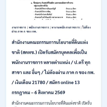
เพื่อ
เป็น
พนักงาน
หลาย
อัตรา
/
งานราชการ
|
พนักงานราชการ
|
หางานพนักงานราชการ
|
ไม่ต้อง
ป.ตรี
ผ่าน ภาค ก ของ กพ.
ทุก
สาขา
สำนักงานคณะกรรมการนโยบายที่ดินแห่ง
/
เงิน
ชาติ (สคทช.) เปิดรับสมัครบุคคลเพื่อเป็น
เดือน
18,150
พนักงานราชการ หลายตำแหน่ง / ป.ตรี ทุก
/
สมัคร
สาขา และ อื่นๆ / ไม่ต้องผ่าน ภาค ก ของ กพ.
ONLINE
4
/ เงินเดือน 21780 / สมัคร online 13
–
14
สิงหาคม
กรกฎาคม – 6 สิงหาคม 2569
2569
สำนักงานคณะกรรมการนโยบายที่ดินแห่งชาติ เปิดรับ