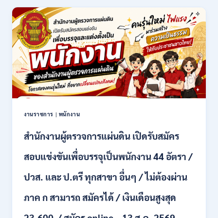
ล้าน
นา
เชียงใหม่
เปิด
รับ
สมัคร
คัด
เลือก
บุคคล
เพื่อ
จ้าง
เป็น
งานราชการ
|
พนักงาน
ลูกจ้าง
ชั่วคราว
สำนักงานผู้ตรวจการแผ่นดิน เปิดรับสมัคร
หลาย
อัตรา
สอบแข่งขันเพื่อบรรจุเป็นพนักงาน 44 อัตรา /
/
ป.ตรี
ปวส. และ ป.ตรี ทุกสาขา อื่นๆ / ไม่ต้องผ่าน
หลาย
สาขา
ภาค ก สามารถ สมัครได้ / เงินเดือนสูงสุด
+
/
23,600 / สมัคร online – 13 ส.ค. 2569