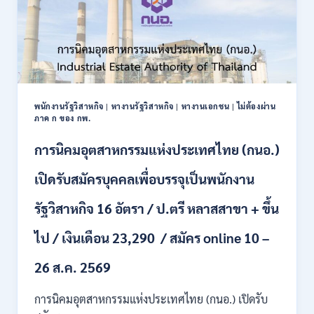
เพื่อ
เป็น
พนักงาน
ราชการ
22
อัตรา
/
พนักงานรัฐวิสาหกิจ
|
หางานรัฐวิสาหกิจ
|
หางานเอกชน
|
ไม่ต้องผ่าน
ปวส.
ภาค ก ของ กพ.
และ
ป.ตรี
การนิคมอุตสาหกรรมแห่งประเทศไทย (กนอ.)
หลาย
สาขา
เปิดรับสมัครบุคคลเพื่อบรรจุเป็นพนักงาน
/
เงิน
รัฐวิสาหกิจ 16 อัตรา / ป.ตรี หลาสสาขา + ขึ้น
เดือน
21780
ไป / เงินเดือน 23,290 / สมัคร online 10 –
/
ไม่
ต้อง
26 ส.ค. 2569
ผ่าน
ภาค
การนิคมอุตสาหกรรมแห่งประเทศไทย (กนอ.) เปิดรับ
ก