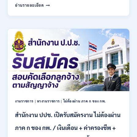
สำนักงาน
อ่านรายละเอียด
บริหาร
กองทุน
เพื่อ
ส่ง
เสริม
การ
อนุรักษ์
พลังงาน
เปิด
รับ
สมัคร
เข้า
เป็น
พนักงาน
13
งานราชการ
|
หางานราชการ
|
ไม่ต้องผ่าน ภาค ก ของ กพ.
อัตรา
/
สำนักงาน ปปช. เปิดรับสมัครงาน ไม่ต้องผ่าน
หลาย
ตำแหน่ง
/
ภาค ก ของ กพ. / เงินเดือน + ค่าครองชีพ +
ป.ตรี