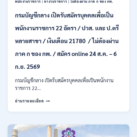
พนักงานราชการ
|
หางานราชการ
|
ไม่ต้องผ่าน ภาค ก ของ กพ.
เดือน
+
กรมบัญชีกลาง เปิดรับสมัครบุคคลเพื่อเป็น
ค่า
ครอง
พนักงานราชการ 22 อัตรา / ปวส. และ ป.ตรี
ชีพ
+
หลายสาขา / เงินเดือน 21780 / ไม่ต้องผ่าน
ค่า
ตอบแทน
ภาค ก ของ กพ. / สมัคร online 24 ส.ค. – 6
พิเศษ
/
สมัคร
ก.ย. 2569
บัดนี้
–
กรมบัญชีกลาง เปิดรับสมัครบุคคลเพื่อเป็นพนักงาน
22
ราชการ 22…
สิงหาคม
2569
กรม
อ่านรายละเอียด
บัญชี
กลาง
เปิด
รับ
สมัคร
บุคคล