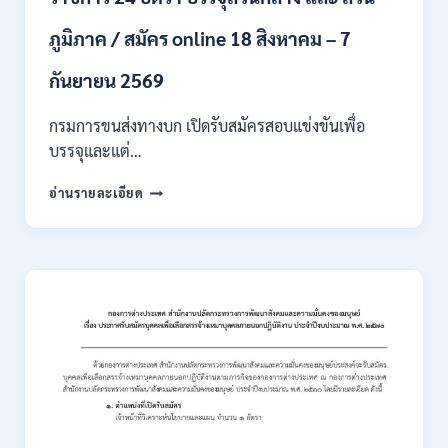
หลาย
ภูมิภาค / สมัคร online 18 สิงหาคม – 7
สาขา
/
เงิน
กันยายน 2569
เดือน
18000
กรมการขนส่งทางบก เปิดรับสมัครสอบแข่งขันเพื่อ
/
บรรจุและแต่…
ไม่
ต้อง
กรม
อ่านรายละเอียด
ผ่าน
การ
ภาค
ขนส่ง
ก
ทาง
ของ
บก
กพ.
เปิด
/
รับ
สมัคร
สมัคร
ONLINE
สอบ
3
แข่งขัน
–
เพื่อ
31
บรรจุ
สิงหาคม
และ
2569
แต่ง