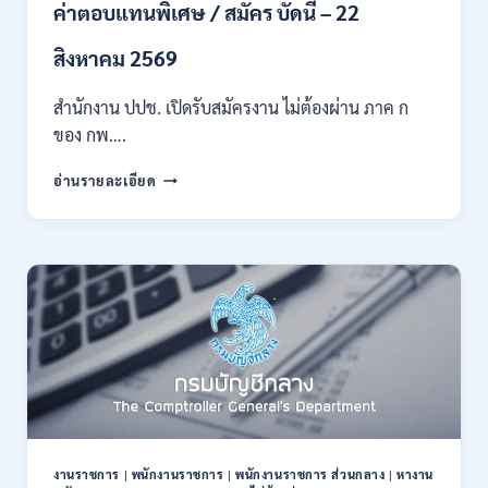
หลาย
ค่าตอบแทนพิเศษ / สมัคร บัดนี้ – 22
สาขา
ขึ้น
สิงหาคม 2569
ไป
/
สำนักงาน ปปช. เปิดรับสมัครงาน ไม่ต้องผ่าน ภาค ก
เงิน
ของ กพ….
เดือน
21780-
สำนักงาน
24840
อ่านรายละเอียด
ปปช.
/
เปิด
สมัคร
รับ
14
สมัคร
กรกฎาคม
งาน
–
ไม่
10
ต้อง
สิงหาคม
ผ่าน
2569
ภาค
ก
ของ
กพ.
/
งานราชการ
|
พนักงานราชการ
|
พนักงานราชการ ส่วนกลาง
|
หางาน
เงิน