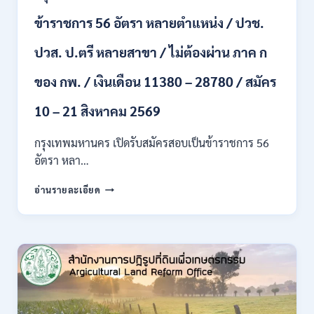
สาขา
ข้าราชการ 56 อัตรา หลายตำแหน่ง / ปวช.
+
ขึ้น
ปวส. ป.ตรี หลายสาขา / ไม่ต้องผ่าน ภาค ก
ไป
/
ของ กพ. / เงินเดือน 11380 – 28780 / สมัคร
เงิน
เดือน
23,290
10 – 21 สิงหาคม 2569
/
สมัคร
กรุงเทพมหานคร เปิดรับสมัครสอบเป็นข้าราชการ 56
ONLINE
อัตรา หลา…
10
–
กรุงเทพมหานคร
อ่านรายละเอียด
26
เปิด
ส.ค.
รับ
2569
สมัคร
สอบ
เป็น
ข้าราชการ
56
อัตรา
หลาย