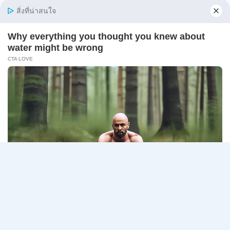
ภาค
online 17 – 31 สิงหาคม 2569
ก
ของ
กรมสรรพากร เปิดรับสมัครสอบเพื่อจัดจ้างเป็นลูกจ้าง
กพ.
ชั่วคร…
/
สมัคร
กรม
อ่านรายละเอียด
10
สรรพากร
–
เปิด
17
รับ
สิงหาคม
สมัคร
2569
Page
Next
1
2
3
…
5
งาน
138
navigation
Page
อัตรา
/
ปวช.
ปวส.
ป.ตรี
หลาย
สาขา
/
ไม่
ต้อง