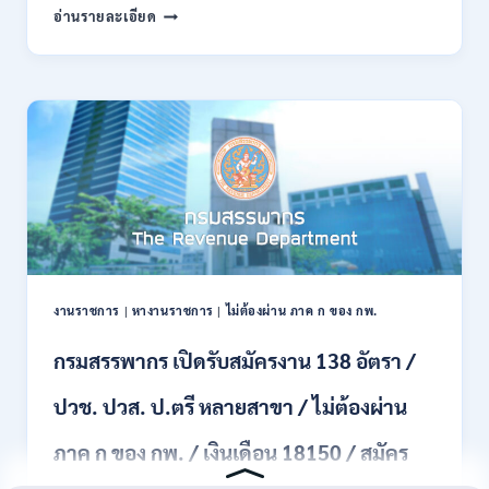
กรม
อ่านรายละเอียด
บัดนี้
พลาธิการ
–
ทหาร
21
บก
สิงหาคม
เปิด
2569
รับ
สมัคร
บุคคล
พลเรือน
เป็น
พนักงาน
ราชการ
66
อัตรา
งานราชการ
|
หางานราชการ
|
ไม่ต้องผ่าน ภาค ก ของ กพ.
/
ชาย
กรมสรรพากร เปิดรับสมัครงาน 138 อัตรา /
และ
หญิง
ปวช. ปวส. ป.ตรี หลายสาขา / ไม่ต้องผ่าน
/
ไม่
ต้อง
ภาค ก ของ กพ. / เงินเดือน 18150 / สมัคร
ผ่าน