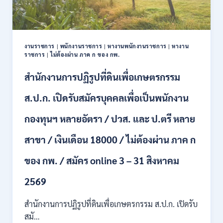
ตำแหน่ง
/
ปวช.
ปวส.
งานราชการ
|
พนักงานราชการ
|
หางานพนักงานราชการ
|
หางาน
ป.ตรี
ราชการ
|
ไม่ต้องผ่าน ภาค ก ของ กพ.
หลาย
สาขา
สำนักงานการปฏิรูปที่ดินเพื่อเกษตรกรรม
/
ไม่
ส.ป.ก. เปิดรับสมัครบุคคลเพื่อเป็นพนักงาน
ต้อง
ผ่าน
กองทุนฯ หลายอัตรา / ปวส. และ ป.ตรี หลาย
ภาค
ก
สาขา / เงินเดือน 18000 / ไม่ต้องผ่าน ภาค ก
ของ
กพ.
/
ของ กพ. / สมัคร online 3 – 31 สิงหาคม
เงิน
เดือน
2569
11380
–
สำนักงานการปฏิรูปที่ดินเพื่อเกษตรกรรม ส.ป.ก. เปิดรับ
28780
สมั…
/