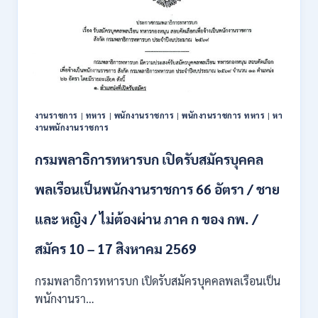
มนุษย์
เปิด
รับ
สมัคร
บุคคล
เพื่อ
ปฏิบัติ
งาน
งานราชการ
|
ทหาร
|
พนักงานราชการ
|
พนักงานราชการ ทหาร
|
หา
ป.ตรี
งานพนักงานราชการ
ทุก
สาขา
กรมพลาธิการทหารบก เปิดรับสมัครบุคคล
/
ไม่
พลเรือนเป็นพนักงานราชการ 66 อัตรา / ชาย
ต้อง
ผ่าน
และ หญิง / ไม่ต้องผ่าน ภาค ก ของ กพ. /
ภาค
ก
ของ
สมัคร 10 – 17 สิงหาคม 2569
กพ.
/
กรมพลาธิการทหารบก เปิดรับสมัครบุคคลพลเรือนเป็น
สมัคร
พนักงานรา…
ทาง
EMAIL