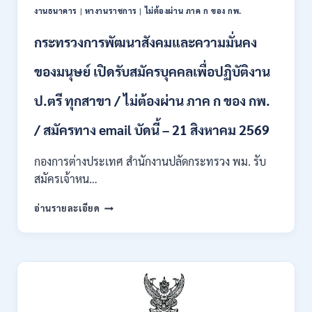
งานธนาคาร
|
หางานราชการ
|
ไม่ต้องผ่าน ภาค ก ของ กพ.
ตั้ง
บุคคล
กระทรวงการพัฒนาสังคมและความมั่นคง
เข้า
รับ
ของมนุษย์ เปิดรับสมัครบุคคลเพื่อปฏิบัติงาน
ราชการ
24
อัตรา
ป.ตรี ทุกสาขา / ไม่ต้องผ่าน ภาค ก ของ กพ.
บรรจุ
ส่วน
/ สมัครทาง email บัดนี้ – 21 สิงหาคม 2569
กลาง
และ
กองการต่างประเทศ สำนักงานปลัดกระทรวง พม. รับ
ส่วน
สมัครเจ้าหน…
ภูมิภาค
/
กระทรวง
อ่านรายละเอียด
สมัคร
การ
ONLINE
พัฒนา
18
สังคม
สิงหาคม
และ
–
ความ
7
มั่นคง
กันยายน
ของ
2569