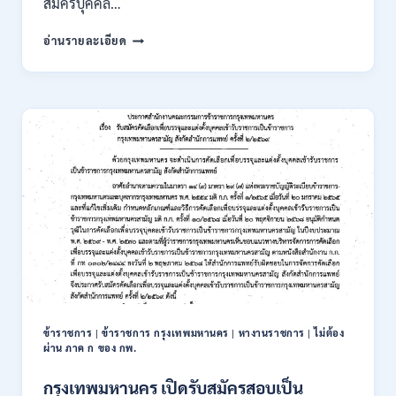
สมัครบุคคล…
ของ
กพ.
การ
อ่านรายละเอียด
/
นิคม
สมัคร
อุตสาหกรรม
ONLINE
แห่ง
24
ประเทศไทย
ส.ค.
(กนอ.)
–
เปิด
6
รับ
ก.ย.
สมัคร
2569
บุคคล
เพื่อ
บรรจุ
เป็น
พนักงาน
รัฐวิสาหกิจ
16
อัตรา
ข้าราชการ
|
ข้าราชการ กรุงเทพมหานคร
|
หางานราชการ
|
ไม่ต้อง
/
ผ่าน ภาค ก ของ กพ.
ป.ตรี
หลา
กรุงเทพมหานคร เปิดรับสมัครสอบเป็น
ส