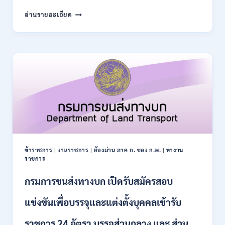
สมัคร
สำนักงาน
อ่านรายละเอียด
10
การ
–
ปฏิรูป
21
ที่ดิน
สิงหาคม
เพื่อ
2569
เกษตรกรรม
ส.ป.ก.
เปิด
รับ
สมัคร
บุคคล
เพื่อ
เป็น
พนักงาน
ข้าราชการ
|
งานราชการ
|
ต้องผ่าน ภาค ก. ของ ก.พ.
|
หางาน
กอง
ราชการ
ทุนฯ
หลาย
กรมการขนส่งทางบก เปิดรับสมัครสอบ
อัตรา
/
แข่งขันเพื่อบรรจุและแต่งตั้งบุคคลเข้ารับ
ปวส.
และ
ราชการ 24 อัตรา บรรจุส่วนกลาง และ ส่วน
ป.ตรี