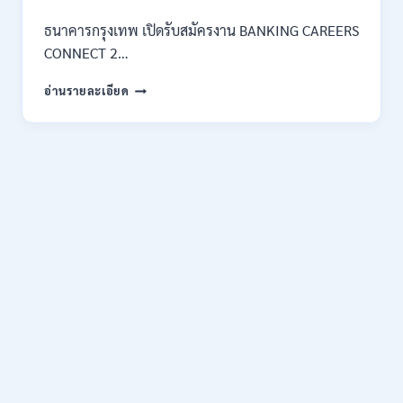
ธนาคารกรุงเทพ เปิดรับสมัครงาน BANKING CAREERS
CONNECT 2…
ธนาคาร
อ่านรายละเอียด
กรุงเทพ
เปิด
รับ
สมัคร
งาน
กว่า
40
ตำแหน่ง
/
ปริญญา
ตรี
หลาย
สาขา
ขึ้น
ไป
/
ยินดี