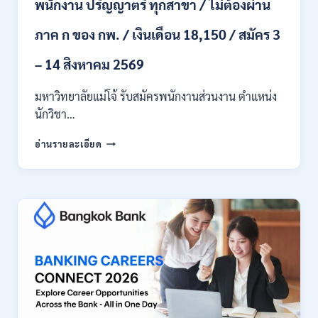
พนักงาน ปริญญาตรี ทุกสาขา / ไม่ต้องผ่าน
ก.ค.
–
ภาค ก ของ กพ. / เงินเดือน 18,150 / สมัคร 3
19
ส.ค.
– 14 สิงหาคม 2569
2569
มหาวิทยาลัยแม่โจ้ รับสมัครพนักงานส่วนงาน ตำแหน่ง
นักวิชา…
มหาวิทยาลัย
อ่านรายละเอียด
แม่
โจ้
เชียงใหม่
เปิด
รับ
สมัคร
พนักงาน
ปริญญา
ตรี
ทุก
สาขา
/