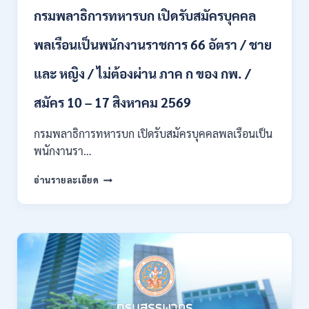
สาขา
กรมพลาธิการทหารบก เปิดรับสมัครบุคคล
/
ไม่
พลเรือนเป็นพนักงานราชการ 66 อัตรา / ชาย
ต้อง
ผ่าน
และ หญิง / ไม่ต้องผ่าน ภาค ก ของ กพ. /
ภาค
ก
ของ
สมัคร 10 – 17 สิงหาคม 2569
กพ.
/
กรมพลาธิการทหารบก เปิดรับสมัครบุคคลพลเรือนเป็น
สมัคร
พนักงานรา…
ทาง
EMAIL
กรม
อ่านรายละเอียด
บัดนี้
พลาธิการ
–
ทหาร
21
บก
สิงหาคม
เปิด
2569
รับ
สมัคร
บุคคล
พลเรือน
เป็น