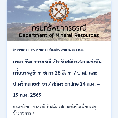
งาน
138
อัตรา
/
ปวช.
ปวส.
ป.ตรี
หลาย
สาขา
ข้าราชการ
|
งานราชการ
|
ต้องผ่าน ภาค ก. ของ ก.พ.
/
ไม่
กรมทรัพยากรธรณี เปิดรับสมัครสอบแข่งขัน
ต้อง
ผ่าน
เพื่อบรรจุข้าราชการ 28 อัตรา / ปวส. และ
ภาค
ก
ของ
ป.ตรี หลายสาขา / สมัคร online 24 ก.ค. –
กพ.
/
19 ส.ค. 2569
เงิน
เดือน
กรมทรัพยากรธรณี รับสมัครสอบแข่งขันเพื่อบรรจุ
18150
ข้าราชการ 7…
/