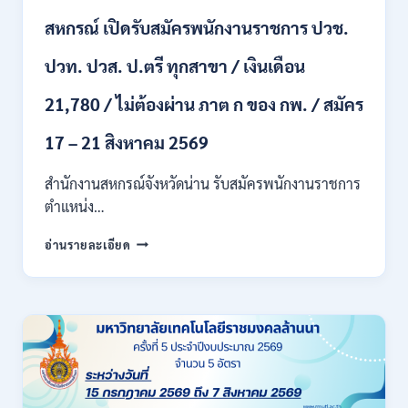
/
เงิน
สหกรณ์ เปิดรับสมัครพนักงานราชการ ปวช.
เดือน
17700
ปวท. ปวส. ป.ตรี ทุกสาขา / เงินเดือน
–
71500
21,780 / ไม่ต้องผ่าน ภาต ก ของ กพ. / สมัคร
/
ไม่
17 – 21 สิงหาคม 2569
ต้อง
ผ่าน
สำนักงานสหกรณ์จังหวัดน่าน รับสมัครพนักงานราชการ
ภาค
ก
ตำแหน่ง…
ของ
สำนักงาน
กพ.
อ่านรายละเอียด
สหกรณ์
/
จังหวัด
สมัคร
น่าน
ONLINE
กรม
17
ส่ง
–
เสริม
28
สหกรณ์
สิงหาคม
เปิด
2569
รับ