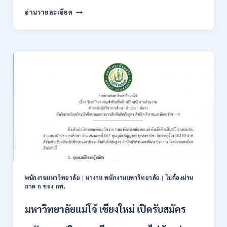
สมัคร
กรม
อ่านรายละเอียด
ONLINE
ทรัพยากรธรณี
17
เปิด
–
รับ
31
สมัคร
สิงหาคม
สอบ
2569
แข่งขัน
เพื่อ
บรรจุ
ข้าราชการ
28
อัตรา
/
ปวส.
และ
ป.ตรี
หลาย
พนักงานมหาวิทยาลัย
|
หางาน พนักงานมหาวิทยาลัย
|
ไม่ต้องผ่าน
สาขา
ภาค ก ของ กพ.
/
สมัคร
มหาวิทยาลัยแม่โจ้ เชียงใหม่ เปิดรับสมัคร
ONLINE
24