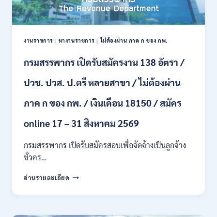
พนักงาน
ราชการ
66
อัตรา
งานราชการ
|
หางานราชการ
|
ไม่ต้องผ่าน ภาค ก ของ กพ.
/
ชาย
กรมสรรพากร เปิดรับสมัครงาน 138 อัตรา /
และ
หญิง
ปวช. ปวส. ป.ตรี หลายสาขา / ไม่ต้องผ่าน
/
ไม่
ต้อง
ภาค ก ของ กพ. / เงินเดือน 18150 / สมัคร
ผ่าน
ภาค
online 17 – 31 สิงหาคม 2569
ก
ของ
กรมสรรพากร เปิดรับสมัครสอบเพื่อจัดจ้างเป็นลูกจ้าง
กพ.
ชั่วคร…
/
สมัคร
กรม
อ่านรายละเอียด
10
สรรพากร
–
เปิด
17
รับ
สิงหาคม
สมัคร
2569