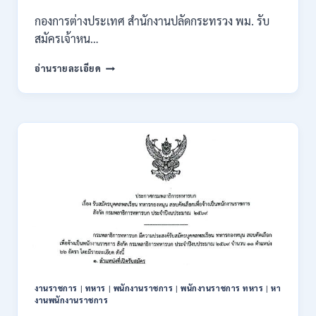
และ
กองการต่างประเทศ สำนักงานปลัดกระทรวง พม. รับ
ส่วน
สมัครเจ้าหน…
ภูมิภาค
/
กระทรวง
อ่านรายละเอียด
สมัคร
การ
ONLINE
พัฒนา
18
สังคม
สิงหาคม
และ
–
ความ
7
มั่นคง
กันยายน
ของ
2569
มนุษย์
เปิด
รับ
สมัคร
บุคคล
เพื่อ
ปฏิบัติ
งาน
งานราชการ
|
ทหาร
|
พนักงานราชการ
|
พนักงานราชการ ทหาร
|
หา
ป.ตรี
งานพนักงานราชการ
ทุก