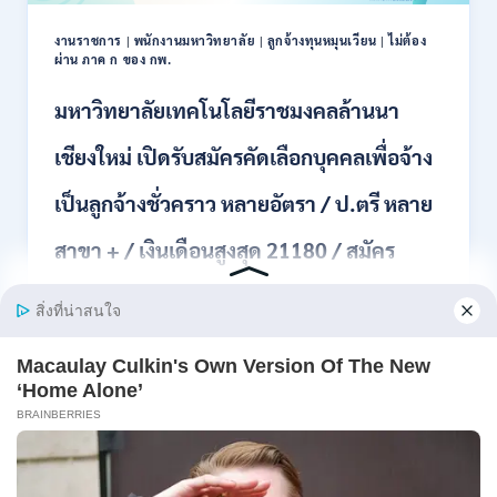
สมัคร
พนักงาน
งานราชการ
|
พนักงานมหาวิทยาลัย
|
ลูกจ้างทุนหมุนเวียน
|
ไม่ต้อง
ผ่าน ภาค ก ของ กพ.
ราชการ
ปวช.
มหาวิทยาลัยเทคโนโลยีราชมงคลล้านนา
ปวท.
ปวส.
ป.ตรี
เชียงใหม่ เปิดรับสมัครคัดเลือกบุคคลเพื่อจ้าง
ทุก
สาขา
เป็นลูกจ้างชั่วคราว หลายอัตรา / ป.ตรี หลาย
/
เงิน
สาขา + / เงินเดือนสูงสุด 21180 / สมัคร
เดือน
21,780
online 15 ก.ค. – 7 ส.ค. 2569
/
ไม่
มหาวิทยาลัยเทคโนโลยีราชมงคลล้านนา เชียงใหม่ เปิด
ต้อง
รับสมัค…
ผ่าน
ภาต
มหาวิทยาลัย
ก
อ่านรายละเอียด
เทคโนโลยี
ของ
ราช
กพ.
มงคล
/