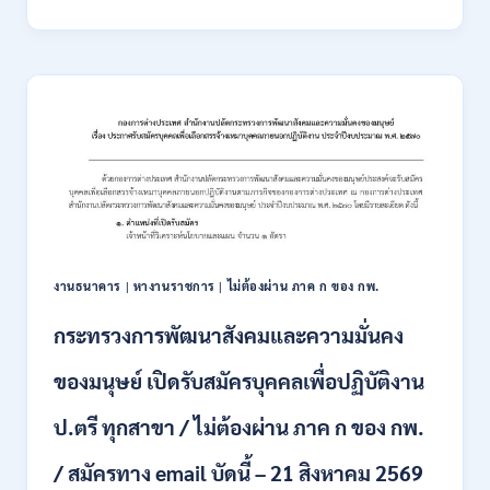
การ
ขนส่ง
ทาง
บก
เปิด
รับ
สมัคร
สอบ
แข่งขัน
เพื่อ
บรรจุ
และ
แต่ง
งานธนาคาร
|
หางานราชการ
|
ไม่ต้องผ่าน ภาค ก ของ กพ.
ตั้ง
บุคคล
กระทรวงการพัฒนาสังคมและความมั่นคง
เข้า
รับ
ของมนุษย์ เปิดรับสมัครบุคคลเพื่อปฏิบัติงาน
ราชการ
24
อัตรา
ป.ตรี ทุกสาขา / ไม่ต้องผ่าน ภาค ก ของ กพ.
บรรจุ
ส่วน
/ สมัครทาง email บัดนี้ – 21 สิงหาคม 2569
กลาง