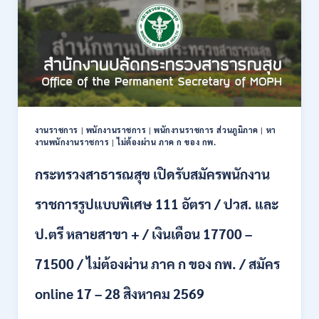
งาน
กว่า
40
ตำแหน่ง
/
ปริญญา
ตรี
หลาย
สาขา
งานราชการ
|
พนักงานราชการ
|
พนักงานราชการ ส่วนภูมิภาค
|
หา
ขึ้น
งานพนักงานราชการ
|
ไม่ต้องผ่าน ภาค ก ของ กพ.
ไป
/
กระทรวงสาธารณสุข เปิดรับสมัครพนักงาน
ยินดี
รับ
ราชการรูปแบบพิเศษ 111 อัตรา / ปวส. และ
นักศึกษา
จบ
ป.ตรี หลายสาขา + / เงินเดือน 17700 –
ใหม่
/
71500 / ไม่ต้องผ่าน ภาค ก ของ กพ. / สมัคร
สมัคร
ถึง
8
online 17 – 28 สิงหาคม 2569
สิงหาคม
2569