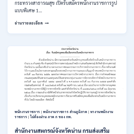
กระทรวงสาธารณสุข เปิดรับสมัครพนักงานราชการรูป
แบบพิเศษ 1…
กระทรวง
อ่านรายละเอียด
สาธารณสุข
เปิด
รับ
สมัคร
พนักงาน
ราชการ
รูป
แบบ
พิเศษ
111
อัตรา
/
ปวส.
และ
ป.ตรี
พนักงานราชการ
|
พนักงานราชการ ส่วนภูมิภาค
|
หางานพนักงาน
หลาย
ราชการ
|
ไม่ต้องผ่าน ภาค ก ของ กพ.
สาขา
+
สำนักงานสหกรณ์จังหวัดน่าน กรมส่งเสริม