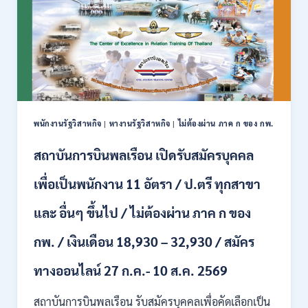
สมัคร
ได้
งาน
/
ป.ตรี
เงิน
หลาย
เดือน
สาขา
สูงสุด
/
23,600
ไม่
/
ต้อง
สมัคร
ผ่าน
ONLINE
พนักงานรัฐวิสาหกิจ
|
หางานรัฐวิสาหกิจ
|
ไม่ต้องผ่าน ภาค ก ของ กพ.
ภาค
–
ก.
13
สถาบันการบินพลเรือน เปิดรับสมัครบุคคล
/
ส.ค.
เงิน
2569
เพื่อเป็นพนักงาน 11 อัตรา / ป.ตรี ทุกสาขา
เดือน
18150
/
และ อื่นๆ ขึ้นไป / ไม่ต้องผ่าน ภาค ก ของ
สมัคร
13
กพ. / เงินเดือน 18,930 – 32,930 / สมัคร
–
25
ทางออนไลน์ 27 ก.ค.- 10 ส.ค. 2569
สิงหาคม
2569
สถาบันการบินพลเรือน รับสมัครบุคคลเพื่อคัดเลือกเป็น