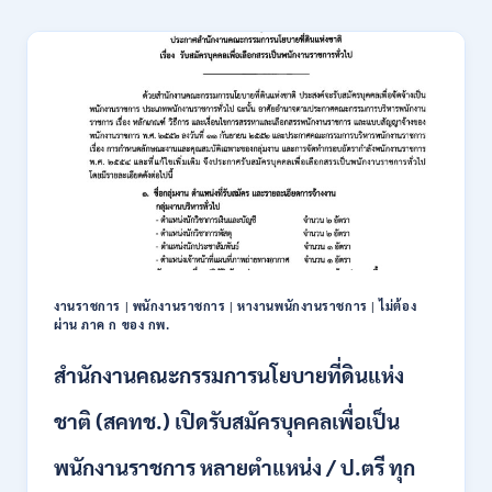
สมัคร
และ
ONLINE
สหกรณ์
3
การเกษตร
–
(ธ.ก.ส.)
10
เปิด
สิงหาคม
รับ
2569
สมัคร
บุคคล
เพื่อ
เป็น
พนักงาน
หลาย
อัตรา
/
งานราชการ
|
พนักงานราชการ
|
หางานพนักงานราชการ
|
ไม่ต้อง
ป.ตรี
ผ่าน ภาค ก ของ กพ.
ทุก
สาขา
สำนักงานคณะกรรมการนโยบายที่ดินแห่ง
/
เงิน
ชาติ (สคทช.) เปิดรับสมัครบุคคลเพื่อเป็น
เดือน
18,150
พนักงานราชการ หลายตำแหน่ง / ป.ตรี ทุก
/
สมัคร