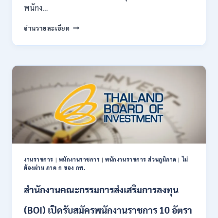
พนักง…
สถาบัน
อ่านรายละเอียด
การ
บิน
พลเรือน
เปิด
รับ
สมัคร
บุคคล
เพื่อ
เป็น
พนักงาน
11
อัตรา
/
งานราชการ
|
พนักงานราชการ
|
พนักงานราชการ ส่วนภูมิภาค
|
ไม่
ป.ตรี
ต้องผ่าน ภาค ก ของ กพ.
ทุก
สาขา
สำนักงานคณะกรรมการส่งเสริมการลงทุน
และ
อื่นๆ
(BOI) เปิดรับสมัครพนักงานราชการ 10 อัตรา
ขึ้น