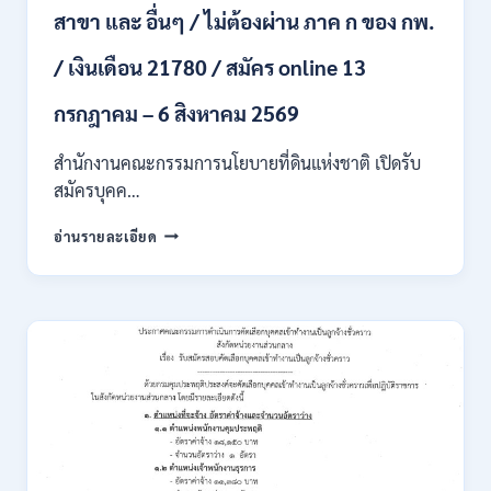
สาขา และ อื่นๆ / ไม่ต้องผ่าน ภาค ก ของ กพ.
ONLINE
4
/ เงินเดือน 21780 / สมัคร online 13
–
14
สิงหาคม
กรกฎาคม – 6 สิงหาคม 2569
2569
สำนักงานคณะกรรมการนโยบายที่ดินแห่งชาติ เปิดรับ
สมัครบุคค…
สำนักงาน
อ่านรายละเอียด
คณะ
กรรมการ
นโยบาย
ที่ดิน
แห่ง
ชาติ
(สคทช.)
เปิด
รับ
สมัคร
บุคคล