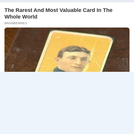
กรกฎาคม
สมาคมการประปาแห่งประเทศไทย เปิดรับสมัครสอบ
–
บุคคลภายนอกเพ…
13
สิงหาคม
สมาคม
อ่านรายละเอียด
2569
การ
ประปา
แห่ง
ประเทศไทย
Page
Next
1
2
3
เปิด
รับ
navigation
Page
สมัคร
งาน
ป.ตรี
หลาย
สาขา
ขึ้น
ไป
/
เงิน
เดือน
18000
–