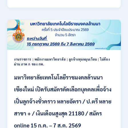
สาธารณสุข
เปิด
รับ
สมัคร
พนักงาน
ราชการ
รูป
แบบ
พิเศษ
111
อัตรา
งานราชการ
|
พนักงานมหาวิทยาลัย
|
ลูกจ้างทุนหมุนเวียน
|
ไม่ต้อง
ผ่าน ภาค ก ของ กพ.
/
ปวส.
มหาวิทยาลัยเทคโนโลยีราชมงคลล้านนา
และ
ป.ตรี
หลาย
เชียงใหม่ เปิดรับสมัครคัดเลือกบุคคลเพื่อจ้าง
สาขา
+
เป็นลูกจ้างชั่วคราว หลายอัตรา / ป.ตรี หลาย
/
เงิน
สาขา + / เงินเดือนสูงสุด 21180 / สมัคร
เดือน
17700
online 15 ก.ค. – 7 ส.ค. 2569
–