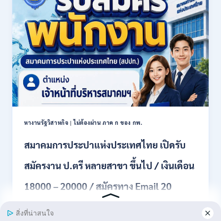
งาน
21780
ปวช.
/
ปวส.
สมัคร
และ
ONLINE
ป.ตรี
13
หลาย
กรกฎาคม
สาขา
–
/
6
เงิน
สิงหาคม
เดือน
2569
18150
/
หางานรัฐวิสาหกิจ
|
ไม่ต้องผ่าน ภาค ก ของ กพ.
ไม่
ต้อง
สมาคมการประปาแห่งประเทศไทย เปิดรับ
ผ่าน
ภาค
สมัครงาน ป.ตรี หลายสาขา ขึ้นไป / เงินเดือน
ก
ของ
กพ.
18000 – 20000 / สมัครทาง Email 20
/
สมัคร
กรกฎาคม – 10 สิงหาคม 2569
20