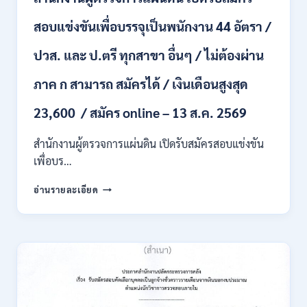
หลาย
อัตรา
สอบแข่งขันเพื่อบรรจุเป็นพนักงาน 44 อัตรา /
/
ป.ตรี
ปวส. และ ป.ตรี ทุกสาขา อื่นๆ / ไม่ต้องผ่าน
หลาย
สาขา
ภาค ก สามารถ สมัครได้ / เงินเดือนสูงสุด
+
/
23,600 / สมัคร online – 13 ส.ค. 2569
เงิน
เดือน
สำนักงานผู้ตรวจการแผ่นดิน เปิดรับสมัครสอบแข่งขัน
สูงสุด
21180
เพื่อบร…
/
สมัคร
สำนักงาน
อ่านรายละเอียด
ONLINE
ผู้
15
ตรวจ
ก.ค.
การ
–
แผ่น
7
ดิน
ส.ค.
เปิด
2569
รับ
สมัคร