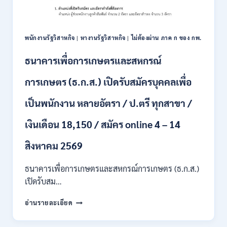
ราชการ
2569
10
อัตรา
/
พนักงานรัฐวิสาหกิจ
|
หางานรัฐวิสาหกิจ
|
ไม่ต้องผ่าน ภาค ก ของ กพ.
ปวส.
ป.ตรี
ธนาคารเพื่อการเกษตรและสหกรณ์
หลาย
สาขา
การเกษตร (ธ.ก.ส.) เปิดรับสมัครบุคคลเพื่อ
/
เงิน
เป็นพนักงาน หลายอัตรา / ป.ตรี ทุกสาขา /
เดือน
สูงสุด
เงินเดือน 18,150 / สมัคร online 4 – 14
21780
/
สิงหาคม 2569
ไม่
ต้อง
ผ่าน
ธนาคารเพื่อการเกษตรและสหกรณ์การเกษตร (ธ.ก.ส.)
ภาค
เปิดรับสม…
ก
ของ
ธนาคาร
อ่านรายละเอียด
กพ.
เพื่อ
/
การเกษตร