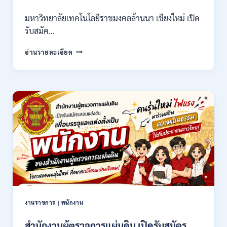
71500
มหาวิทยาลัยเทคโนโลยีราชมงคลล้านนา เชียงใหม่ เปิด
/
รับสมัค…
ไม่
ต้อง
มหาวิทยาลัย
ผ่าน
อ่านรายละเอียด
เทคโนโลยี
ภาค
ราช
ก
มงคล
ของ
ล้าน
กพ.
นา
/
เชียงใหม่
สมัคร
เปิด
ONLINE
รับ
17
สมัคร
–
คัด
28
เลือก
สิงหาคม
บุคคล
2569
เพื่อ
จ้าง
เป็น
งานราชการ
|
พนักงาน
ลูกจ้าง
ชั่วคราว
สำนักงานผู้ตรวจการแผ่นดิน เปิดรับสมัคร