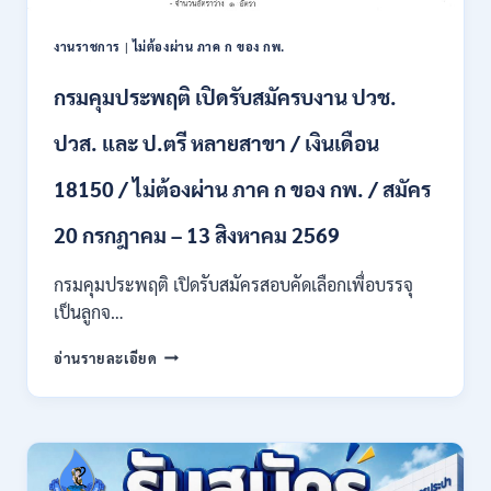
เพื่อ
เป็น
พนักงาน
งานราชการ
|
ไม่ต้องผ่าน ภาค ก ของ กพ.
ราชการ
หลาย
กรมคุมประพฤติ เปิดรับสมัครบงาน ปวช.
ตำแหน่ง
/
ปวส. และ ป.ตรี หลายสาขา / เงินเดือน
ป.ตรี
ทุก
18150 / ไม่ต้องผ่าน ภาค ก ของ กพ. / สมัคร
สาขา
และ
20 กรกฎาคม – 13 สิงหาคม 2569
อื่นๆ
/
กรมคุมประพฤติ เปิดรับสมัครสอบคัดเลือกเพื่อบรรจุ
ไม่
เป็นลูกจ…
ต้อง
ผ่าน
กรม
ภาค
อ่านรายละเอียด
คุม
ก
ประพฤติ
ของ
เปิด
กพ.
รับ
/
สมัค
เงิน
รบ
เดือน