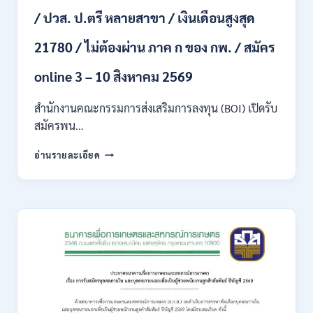
ไป
/ ปวส. ป.ตรี หลายสาขา / เงินเดือนสูงสุด
/
ไม่
21780 / ไม่ต้องผ่าน ภาค ก ของ กพ. / สมัคร
ต้อง
ผ่าน
ภาค
online 3 – 10 สิงหาคม 2569
ก
ของ
สำนักงานคณะกรรมการส่งเสริมการลงทุน (BOI) เปิดรับ
กพ.
สมัครพน…
/
เงิน
สำนักงาน
อ่านรายละเอียด
เดือน
คณะ
18,930
กรรมการ
–
ส่ง
32,930
เสริม
/
การ
สมัคร
ลงทุน
ทาง
(BOI)
ออนไลน์
เปิด
27
รับ
ก.ค.-
สมัคร
10
พนักงาน
ส.ค.