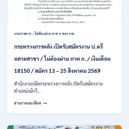
สอบ
แข่งขัน
เพื่อ
บรรจุ
เป็น
พนักงาน
งานราชการ
|
ไม่ต้องผ่าน ภาค ก ของ กพ.
44
อัตรา
กระทรวงการคลัง เปิดรับสมัครงาน ป.ตรี
/
ปวส.
หลายสาขา / ไม่ต้องผ่าน ภาค ก. / เงินเดือน
และ
ป.ตรี
18150 / สมัคร 13 – 25 สิงหาคม 2569
ทุก
สาขา
อื่นๆ
สำนักงานปลัดกระทรวงการคลัง เปิดรับสมัครงาน
/
ตำแหน่งนักวิ…
ไม่
ต้อง
กระทรวง
อ่านรายละเอียด
ผ่าน
การ
ภาค
คลัง
ก
เปิด
สามารถ
รับ
สมัคร