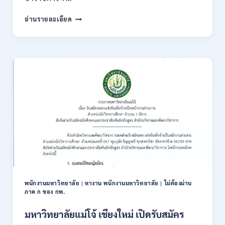
สมัคร
กรม
อ่านรายละเอียด
ONLINE
ทรัพยากรธรณี
17
เปิด
–
รับ
31
สมัคร
สิงหาคม
สอบ
2569
แข่งขัน
เพื่อ
บรรจุ
ข้าราชการ
28
อัตรา
/
ปวส.
และ
ป.ตรี
หลาย
พนักงานมหาวิทยาลัย
|
หางาน พนักงานมหาวิทยาลัย
|
ไม่ต้องผ่าน
สาขา
ภาค ก ของ กพ.
/
สมัคร
มหาวิทยาลัยแม่โจ้ เชียงใหม่ เปิดรับสมัคร
ONLINE