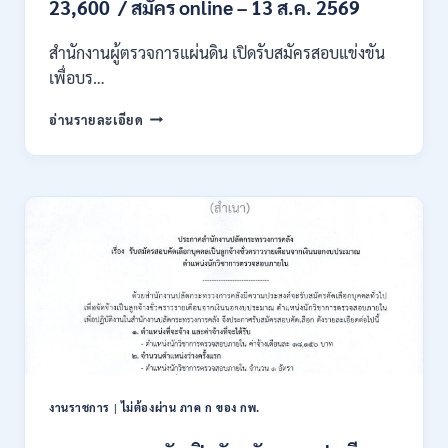
23,600 / สมัคร online – 13 ส.ค. 2569
เงิน
เดือน
สำนักงานผู้ตรวจการแผ่นดิน เปิดรับสมัครสอบแข่งขัน
สูงสุด
21180
เพื่อบร…
/
สมัคร
สำนักงาน
อ่านรายละเอียด
ONLINE
ผู้
15
ตรวจ
ก.ค.
การ
–
แผ่น
7
ดิน
ส.ค.
เปิด
2569
รับ
สมัคร
สอบ
แข่งขัน
เพื่อ
บรรจุ
เป็น
พนักงาน
งานราชการ
|
ไม่ต้องผ่าน ภาค ก ของ กพ.
44
อัตรา