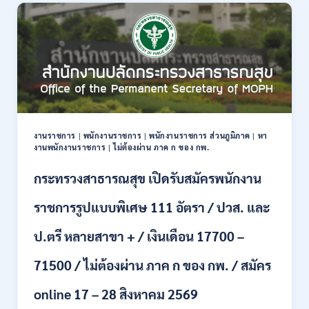
สมัคร
งาน
กว่า
40
ตำแหน่ง
/
ปริญญา
ตรี
หลาย
สาขา
งานราชการ
|
พนักงานราชการ
|
พนักงานราชการ ส่วนภูมิภาค
|
หา
ขึ้น
งานพนักงานราชการ
|
ไม่ต้องผ่าน ภาค ก ของ กพ.
ไป
/
กระทรวงสาธารณสุข เปิดรับสมัครพนักงาน
ยินดี
รับ
ราชการรูปแบบพิเศษ 111 อัตรา / ปวส. และ
นักศึกษา
จบ
ป.ตรี หลายสาขา + / เงินเดือน 17700 –
ใหม่
/
71500 / ไม่ต้องผ่าน ภาค ก ของ กพ. / สมัคร
สมัคร
ถึง
8
online 17 – 28 สิงหาคม 2569
สิงหาคม