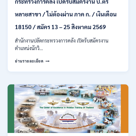
กระทรวงการคลัง เปิดรับสมัครงาน ป.ตรี
/
ปวส.
หลายสาขา / ไม่ต้องผ่าน ภาค ก. / เงินเดือน
และ
ป.ตรี
18150 / สมัคร 13 – 25 สิงหาคม 2569
ทุก
สาขา
อื่นๆ
สำนักงานปลัดกระทรวงการคลัง เปิดรับสมัครงาน
/
ตำแหน่งนักวิ…
ไม่
ต้อง
กระทรวง
อ่านรายละเอียด
ผ่าน
การ
ภาค
คลัง
ก
เปิด
สามารถ
รับ
สมัคร
สมัคร
ได้
งาน
/
ป.ตรี
เงิน
หลาย
เดือน
สาขา
สูงสุด
/
23,600
ไม่
/
ต้อง
สมัคร