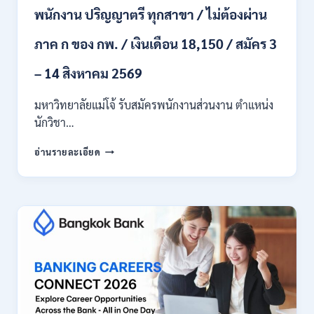
24
พนักงาน ปริญญาตรี ทุกสาขา / ไม่ต้องผ่าน
ก.ค.
–
ภาค ก ของ กพ. / เงินเดือน 18,150 / สมัคร 3
19
ส.ค.
– 14 สิงหาคม 2569
2569
มหาวิทยาลัยแม่โจ้ รับสมัครพนักงานส่วนงาน ตำแหน่ง
นักวิชา…
มหาวิทยาลัย
อ่านรายละเอียด
แม่
โจ้
เชียงใหม่
เปิด
รับ
สมัคร
พนักงาน
ปริญญา
ตรี
ทุก
สาขา