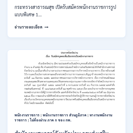
2569
กระทรวงสาธารณสุข เปิดรับสมัครพนักงานราชการรูป
แบบพิเศษ 1…
กระทรวง
อ่านรายละเอียด
สาธารณสุข
เปิด
รับ
สมัคร
พนักงาน
ราชการ
รูป
แบบ
พิเศษ
111
อัตรา
/
ปวส.
และ
ป.ตรี
พนักงานราชการ
|
พนักงานราชการ ส่วนภูมิภาค
|
หางานพนักงาน
หลาย
ราชการ
|
ไม่ต้องผ่าน ภาค ก ของ กพ.
สาขา
+