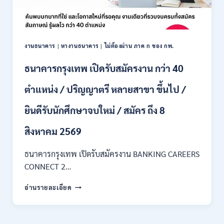
/
ไม่
ต้อง
ผ่าน
ภาค
งานธนาคาร
|
หางานธนาคาร
|
ไม่ต้องผ่าน ภาค ก ของ กพ.
ก
ของ
ธนาคารกรุงเทพ เปิดรับสมัครงาน กว่า 40
กพ.
/
ตำแหน่ง / ปริญญาตรี หลายสาขา ขึ้นไป /
เงิน
เดือน
ยินดีรับนักศึกษาจบใหม่ / สมัคร ถึง 8
18,150
/
สิงหาคม 2569
สมัคร
3
–
ธนาคารกรุงเทพ เปิดรับสมัครงาน BANKING CAREERS
14
CONNECT 2…
สิงหาคม
2569
ธนาคาร
อ่านรายละเอียด
กรุงเทพ
เปิด
รับ