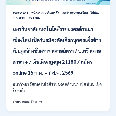
รับ
สมัคร
พนักงาน
งานราชการ
|
พนักงานมหาวิทยาลัย
|
ลูกจ้างทุนหมุนเวียน
|
ไม่ต้อง
ผ่าน ภาค ก ของ กพ.
ราชการ
ปวช.
มหาวิทยาลัยเทคโนโลยีราชมงคลล้านนา
ปวท.
ปวส.
ป.ตรี
เชียงใหม่ เปิดรับสมัครคัดเลือกบุคคลเพื่อจ้าง
ทุก
สาขา
เป็นลูกจ้างชั่วคราว หลายอัตรา / ป.ตรี หลาย
/
เงิน
สาขา + / เงินเดือนสูงสุด 21180 / สมัคร
เดือน
21,780
online 15 ก.ค. – 7 ส.ค. 2569
/
ไม่
มหาวิทยาลัยเทคโนโลยีราชมงคลล้านนา เชียงใหม่ เปิด
ต้อง
รับสมัค…
ผ่าน
ภาต
มหาวิทยาลัย
ก
อ่านรายละเอียด
เทคโนโลยี
ของ
ราช
กพ.
มงคล