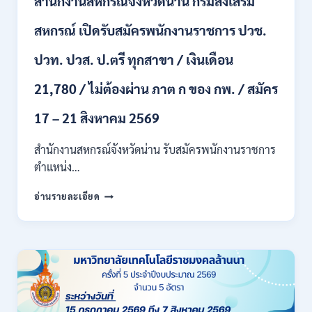
สำนักงานสหกรณ์จังหวัดน่าน กรมส่งเสริม
/
เงิน
สหกรณ์ เปิดรับสมัครพนักงานราชการ ปวช.
เดือน
17700
ปวท. ปวส. ป.ตรี ทุกสาขา / เงินเดือน
–
71500
21,780 / ไม่ต้องผ่าน ภาต ก ของ กพ. / สมัคร
/
ไม่
17 – 21 สิงหาคม 2569
ต้อง
ผ่าน
สำนักงานสหกรณ์จังหวัดน่าน รับสมัครพนักงานราชการ
ภาค
ก
ตำแหน่ง…
ของ
สำนักงาน
กพ.
อ่านรายละเอียด
สหกรณ์
/
จังหวัด
สมัคร
น่าน
ONLINE
กรม
17
ส่ง
–
เสริม
28
สหกรณ์
สิงหาคม
เปิด
2569