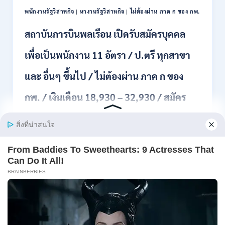
ผ่าน
ONLINE
พนักงานรัฐวิสาหกิจ
|
หางานรัฐวิสาหกิจ
|
ไม่ต้องผ่าน ภาค ก ของ กพ.
ภาค
–
ก.
13
สถาบันการบินพลเรือน เปิดรับสมัครบุคคล
/
ส.ค.
เงิน
2569
เพื่อเป็นพนักงาน 11 อัตรา / ป.ตรี ทุกสาขา
เดือน
18150
/
และ อื่นๆ ขึ้นไป / ไม่ต้องผ่าน ภาค ก ของ
สมัคร
13
กพ. / เงินเดือน 18,930 – 32,930 / สมัคร
–
25
ทางออนไลน์ 27 ก.ค.- 10 ส.ค. 2569
สิงหาคม
2569
สถาบันการบินพลเรือน รับสมัครบุคคลเพื่อคัดเลือกเป็น
พนักง…
สถาบัน
อ่านรายละเอียด
การ
บิน
พลเรือน
เปิด
Page
Next
1
2
3
4
รับ