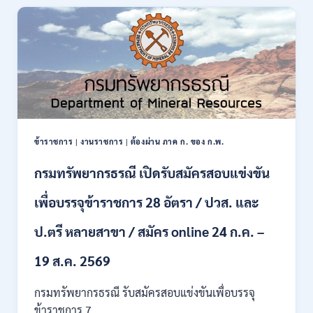
สมัคร
งาน
138
อัตรา
/
ปวช.
ปวส.
ป.ตรี
หลาย
สาขา
ข้าราชการ
|
งานราชการ
|
ต้องผ่าน ภาค ก. ของ ก.พ.
/
ไม่
กรมทรัพยากรธรณี เปิดรับสมัครสอบแข่งขัน
ต้อง
ผ่าน
เพื่อบรรจุข้าราชการ 28 อัตรา / ปวส. และ
ภาค
ก
ของ
ป.ตรี หลายสาขา / สมัคร online 24 ก.ค. –
กพ.
/
19 ส.ค. 2569
เงิน
เดือน
กรมทรัพยากรธรณี รับสมัครสอบแข่งขันเพื่อบรรจุ
18150
ข้าราชการ 7…
/