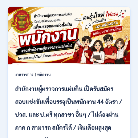
/
ล้าน
สมัคร
นา
17
เชียงใหม่
–
เปิด
21
รับ
สิงหาคม
สมัคร
2569
คัด
เลือก
บุคคล
เพื่อ
จ้าง
เป็น
งานราชการ
|
พนักงาน
ลูกจ้าง
ชั่วคราว
สำนักงานผู้ตรวจการแผ่นดิน เปิดรับสมัคร
หลาย
อัตรา
สอบแข่งขันเพื่อบรรจุเป็นพนักงาน 44 อัตรา /
/
ป.ตรี
ปวส. และ ป.ตรี ทุกสาขา อื่นๆ / ไม่ต้องผ่าน
หลาย
สาขา
ภาค ก สามารถ สมัครได้ / เงินเดือนสูงสุด
+
/