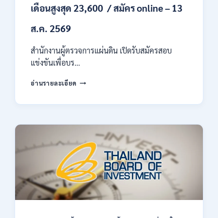
เดือนสูงสุด 23,600 / สมัคร online – 13
ส.ค. 2569
สำนักงานผู้ตรวจการแผ่นดิน เปิดรับสมัครสอบ
แข่งขันเพื่อบร…
สำนักงาน
อ่านรายละเอียด
ผู้
ตรวจ
การ
แผ่น
ดิน
เปิด
รับ
สมัคร
สอบ
แข่งขัน
เพื่อ
บรรจุ
เป็น
พนักงาน