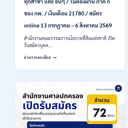
ทุกสาขา และ อื่นๆ / ไม่ต้องผ่าน ภาค ก
ก
ของ
กพ.
ของ กพ. / เงินเดือน 21780 / สมัคร
/
เงิน
online 13 กรกฎาคม – 6 สิงหาคม 2569
เดือน
18,930
สำนักงานคณะกรรมการนโยบายที่ดินแห่งชาติ เปิด
–
รับสมัครบุคค…
32,930
/
สำนักงาน
อ่านรายละเอียด
สมัคร
คณะ
ทาง
กรรมการ
ออนไลน์
นโยบาย
27
ที่ดิน
ก.ค.-
แห่ง
10
ชาติ
ส.ค.
(สคทช.)
2569
เปิด
รับ
สมัคร
บุคคล
เพื่อ