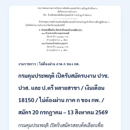
เสริม
23,600
การ
/
ลงทุน
สมัคร
(BOI)
ONLINE
เปิด
–
รับ
13
สมัคร
ส.ค.
พนักงาน
2569
ราชการ
10
อัตรา
งานราชการ
|
ไม่ต้องผ่าน ภาค ก ของ กพ.
/
ปวส.
กรมคุมประพฤติ เปิดรับสมัครบงาน ปวช.
ป.ตรี
หลาย
ปวส. และ ป.ตรี หลายสาขา / เงินเดือน
สาขา
/
18150 / ไม่ต้องผ่าน ภาค ก ของ กพ. /
เงิน
เดือน
สมัคร 20 กรกฎาคม – 13 สิงหาคม 2569
สูงสุด
21780
/
กรมคุมประพฤติ เปิดรับสมัครสอบคัดเลือกเพื่อ