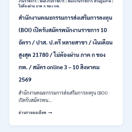
งานราชการ
|
พนักงานราชการ
|
พนักงานราชการ ส่วนภูมิภาค
|
44
ไม่ต้องผ่าน ภาค ก ของ กพ.
อัตรา
สำนักงานคณะกรรมการส่งเสริมการลงทุน
/
ปวส.
และ
(BOI) เปิดรับสมัครพนักงานราชการ 10
ป.ตรี
ทุก
อัตรา / ปวส. ป.ตรี หลายสาขา / เงินเดือน
สาขา
อื่นๆ
สูงสุด 21780 / ไม่ต้องผ่าน ภาค ก ของ
/
ไม่
กพ. / สมัคร online 3 – 10 สิงหาคม
ต้อง
ผ่าน
2569
ภาค
ก
สำนักงานคณะกรรมการส่งเสริมการลงทุน (BOI)
สามารถ
สมัคร
เปิดรับสมัครพน…
ได้
สำนักงาน
/
อ่านรายละเอียด
คณะ
เงิน
กรรมการ
เดือน
ส่ง
สูงสุด