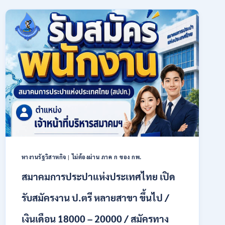
การเกษตร
(ธ.ก.ส.)
เปิด
รับ
สมัคร
บุคคล
เพื่อ
เป็น
พนักงาน
หลาย
อัตรา
/
ป.ตรี
ทุก
สาขา
หางานรัฐวิสาหกิจ
|
ไม่ต้องผ่าน ภาค ก ของ กพ.
/
เงิน
สมาคมการประปาแห่งประเทศไทย เปิด
เดือน
18,150
รับสมัครงาน ป.ตรี หลายสาขา ขึ้นไป /
/
สมัคร
เงินเดือน 18000 – 20000 / สมัครทาง
ONLINE