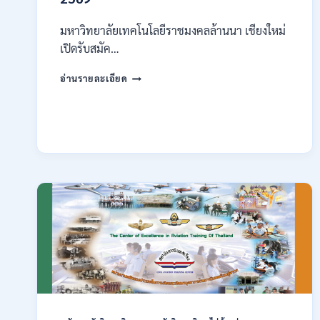
มหาวิทยาลัยเทคโนโลยีราชมงคลล้านนา เชียงใหม่
เปิดรับสมัค…
มหาวิทยาลัย
อ่านรายละเอียด
เทคโนโลยี
ราช
มงคล
ล้าน
นา
เชียงใหม่
เปิด
รับ
สมัคร
คัด
เลือก
บุคคล
เพื่อ
จ้าง
เป็น
ลูกจ้าง
ชั่วคราว