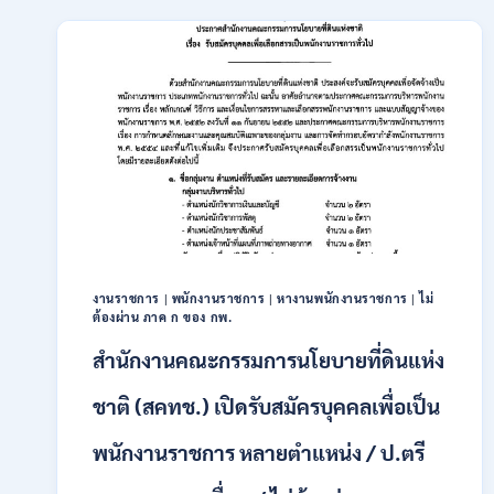
เปิด
รับ
สมัคร
บุคคล
เพื่อ
เป็น
พนักงาน
11
อัตรา
/
ป.ตรี
ทุก
สาขา
และ
งานราชการ
|
พนักงานราชการ
|
หางานพนักงานราชการ
|
ไม่
ต้องผ่าน ภาค ก ของ กพ.
อื่นๆ
ขึ้น
สำนักงานคณะกรรมการนโยบายที่ดินแห่ง
ไป
/
ชาติ (สคทช.) เปิดรับสมัครบุคคลเพื่อเป็น
ไม่
ต้อง
พนักงานราชการ หลายตำแหน่ง / ป.ตรี
ผ่าน
ภาค