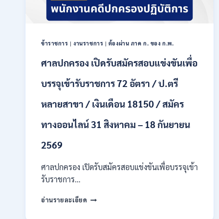
เป็น
พนักงาน
ราชการ
หลาย
ตำแหน่ง
ข้าราชการ
|
งานราชการ
|
ต้องผ่าน ภาค ก. ของ ก.พ.
/
ศาลปกครอง เปิดรับสมัครสอบแข่งขันเพื่อ
ป.ตรี
ทุก
บรรจุเข้ารับราชการ 72 อัตรา / ป.ตรี
สาขา
และ
อื่นๆ
หลายสาขา / เงินเดือน 18150 / สมัคร
/
ไม่
ทางออนไลน์ 31 สิงหาคม – 18 กันยายน
ต้อง
ผ่าน
2569
ภาค
ก
ศาลปกครอง เปิดรับสมัครสอบแข่งขันเพื่อบรรจุเข้า
ของ
รับราชการ…
กพ.
/
ศาล
เงิน
อ่านรายละเอียด
ปกครอง
เดือน
เปิด
21780