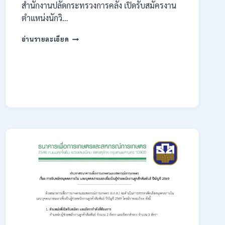
สำนักงานปลัดกระทรวงการคลัง เปิดรับสมัครงาน
ตำแหน่งนักวิ…
กระทรวง
อ่านรายละเอียด
การ
คลัง
เปิด
รับ
สมัคร
งาน
ป.ตรี
หลาย
สาขา
/
ไม่
ต้อง
ผ่าน
ภาค
ก.
/
เงิน
เดือน