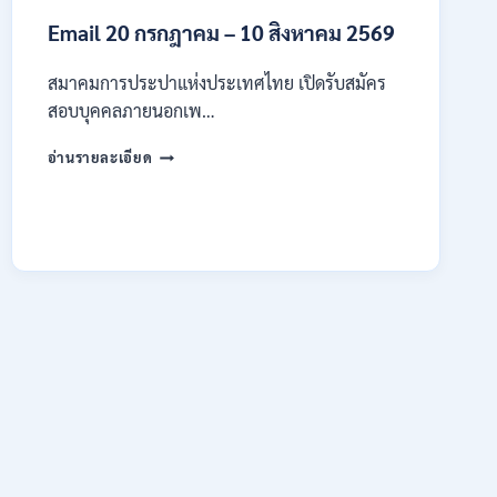
4
Email 20 กรกฎาคม – 10 สิงหาคม 2569
–
14
สิงหาคม
สมาคมการประปาแห่งประเทศไทย เปิดรับสมัคร
2569
สอบบุคคลภายนอกเพ…
สมาคม
อ่านรายละเอียด
การ
ประปา
แห่ง
ประเทศไทย
เปิด
รับ
สมัคร
งาน
ป.ตรี
หลาย
สาขา
ขึ้น
ไป
/
เงิน