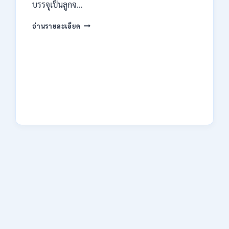
ไม่
บรรจุเป็นลูกจ…
ต้อง
ผ่าน
กรม
อ่านรายละเอียด
ภาค
คุม
ก
ประพฤติ
ของ
เปิด
กพ.
รับ
/
สมัค
สมัคร
รบ
ONLINE
งาน
3
ปวช.
–
ปวส.
10
และ
สิงหาคม
ป.ตรี
2569
หลาย
สาขา
/
เงิน
เดือน
18150
/
ไม่
ต้อง