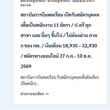
พนักงานรัฐวิสาหกิจ
|
หางานรัฐวิสาหกิจ
|
ไม่ต้องผ่าน ภาค ก
หลาย
ของ กพ.
อัตรา
สถาบันการบินพลเรือน เปิดรับสมัครบุคคล
/
ป.ตรี
หลาย
เพื่อเป็นพนักงาน 11 อัตรา / ป.ตรี ทุก
สาขา
+
สาขา และ อื่นๆ ขึ้นไป / ไม่ต้องผ่าน ภาค
/
เงิน
ก ของ กพ. / เงินเดือน 18,930 – 32,930
เดือน
สูงสุด
/ สมัครทางออนไลน์ 27 ก.ค.- 10 ส.ค.
21180
/
2569
สมัคร
ONLINE
สถาบันการบินพลเรือน รับสมัครบุคคลเพื่อคัดเลือก
15
ก.ค.
เป็นพนักง…
–
7
สถาบัน
อ่านรายละเอียด
ส.ค.
การ
2569
บิน
พลเรือน