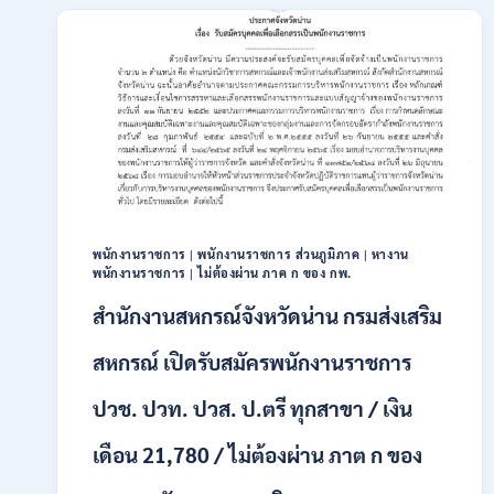
สมัคร
พนักงาน
ปริญญา
ตรี
ทุก
สาขา
/
ไม่
ต้อง
ผ่าน
ภาค
ก
พนักงานราชการ
|
พนักงานราชการ ส่วนภูมิภาค
|
หางาน
พนักงานราชการ
|
ไม่ต้องผ่าน ภาค ก ของ กพ.
ของ
กพ.
สำนักงานสหกรณ์จังหวัดน่าน กรมส่งเสริม
/
เงิน
สหกรณ์ เปิดรับสมัครพนักงานราชการ
เดือน
18,150
ปวช. ปวท. ปวส. ป.ตรี ทุกสาขา / เงิน
/
สมัคร
3
เดือน 21,780 / ไม่ต้องผ่าน ภาต ก ของ
–