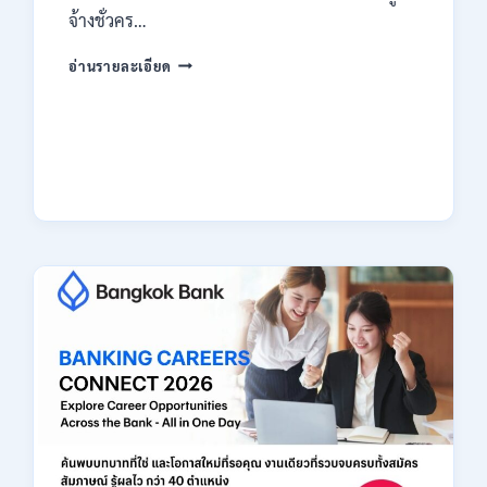
จ้างชั่วคร…
กรม
อ่านรายละเอียด
สรรพากร
เปิด
รับ
สมัคร
งาน
138
อัตรา
/
ปวช.
ปวส.
ป.ตรี
หลาย
สาขา
/
ไม่
ต้อง
ผ่าน
ภาค
ก