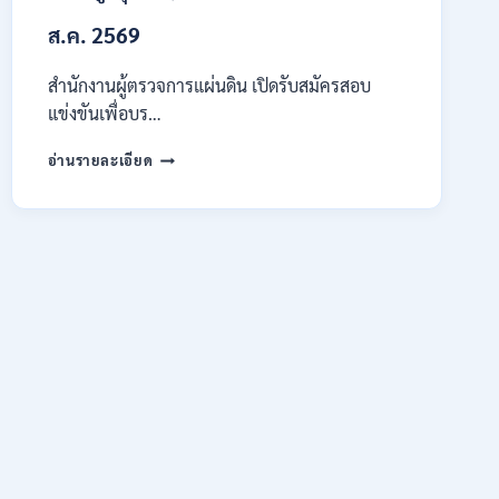
ต้อง
ส.ค. 2569
ผ่าน
ภาค
ก
สำนักงานผู้ตรวจการแผ่นดิน เปิดรับสมัครสอบ
ของ
แข่งขันเพื่อบร…
กพ.
/
สำนักงาน
อ่านรายละเอียด
สมัคร
ผู้
ONLINE
ตรวจ
17
การ
–
แผ่น
28
ดิน
สิงหาคม
เปิด
2569
รับ
สมัคร
สอบ
แข่งขัน
เพื่อ
บรรจุ
เป็น
พนักงาน
44