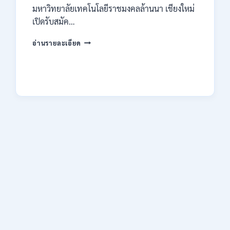
มหาวิทยาลัยเทคโนโลยีราชมงคลล้านนา เชียงใหม่
เปิดรับสมัค…
มหาวิทยาลัย
อ่านรายละเอียด
เทคโนโลยี
ราช
มงคล
ล้าน
นา
เชียงใหม่
เปิด
รับ
สมัคร
คัด
เลือก
บุคคล
เพื่อ
จ้าง
เป็น
ลูกจ้าง
ชั่วคราว
หลาย