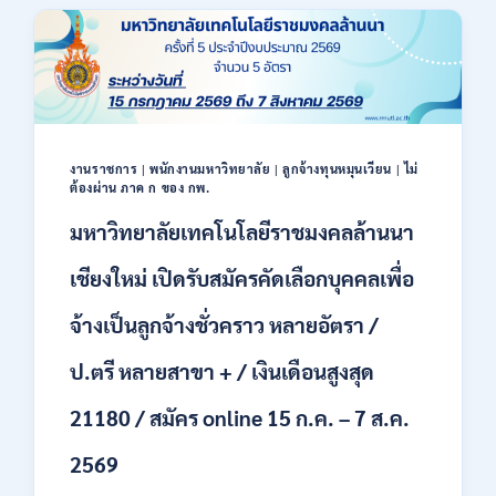
40
ตำแหน่ง
/
ปริญญา
ตรี
หลาย
สาขา
ขึ้น
งานราชการ
|
พนักงานมหาวิทยาลัย
|
ลูกจ้างทุนหมุนเวียน
|
ไม่
ไป
ต้องผ่าน ภาค ก ของ กพ.
/
มหาวิทยาลัยเทคโนโลยีราชมงคลล้านนา
ยินดี
รับ
เชียงใหม่ เปิดรับสมัครคัดเลือกบุคคลเพื่อ
นักศึกษา
จบ
ใหม่
จ้างเป็นลูกจ้างชั่วคราว หลายอัตรา /
/
สมัคร
ป.ตรี หลายสาขา + / เงินเดือนสูงสุด
ถึง
8
21180 / สมัคร online 15 ก.ค. – 7 ส.ค.
สิงหาคม
2569
2569