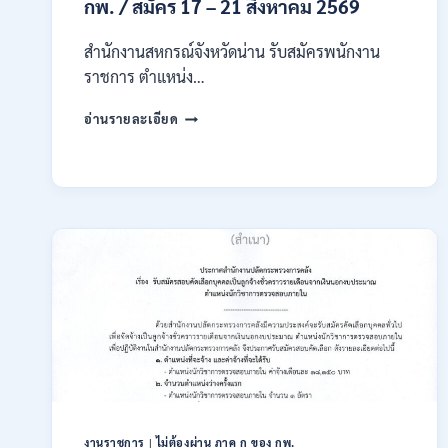
14
กพ. / สมัคร 17 – 21 สิงหาคม 2569
สิงหาคม
2569
สำนักงานสหกรณ์จังหวัดน่าน รับสมัครพนักงาน
ราชการ ตำแหน่ง…
สำนักงาน
อ่านรายละเอียด
สหกรณ์
จังหวัด
น่าน
กรม
ส่ง
เสริม
สหกรณ์
เปิด
รับ
สมัคร
พนักงาน
ราชการ
ปวช.
ปวท.
ปวส.
ป.ตรี
งานราชการ
|
ไม่ต้องผ่าน ภาค ก ของ กพ.