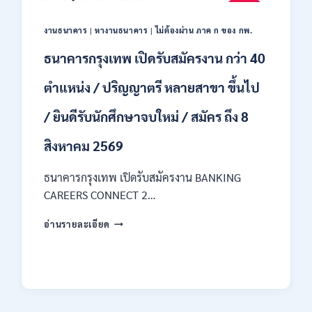
ของ
กพ.
งานธนาคาร
|
หางานธนาคาร
|
ไม่ต้องผ่าน ภาค ก ของ กพ.
/
เงิน
ธนาคารกรุงเทพ เปิดรับสมัครงาน กว่า 40
เดือน
18150
ตำแหน่ง / ปริญญาตรี หลายสาขา ขึ้นไป
/
สมัคร
/ ยินดีรับนักศึกษาจบใหม่ / สมัคร ถึง 8
ONLINE
17
สิงหาคม 2569
–
31
สิงหาคม
ธนาคารกรุงเทพ เปิดรับสมัครงาน BANKING
2569
CAREERS CONNECT 2…
ธนาคาร
อ่านรายละเอียด
กรุงเทพ
เปิด
รับ
สมัคร
งาน
กว่า