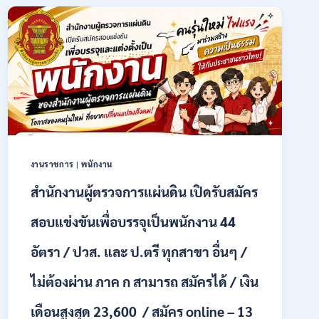
พนักงาน
ราชการ
รูป
แบบ
พิเศษ
111
อัตรา
/
ปวส.
และ
ป.ตรี
งานราชการ
|
พนักงาน
หลาย
สาขา
สำนักงานผู้ตรวจการแผ่นดิน เปิดรับสมัคร
+
/
สอบแข่งขันเพื่อบรรจุเป็นพนักงาน 44
เงิน
เดือน
อัตรา / ปวส. และ ป.ตรี ทุกสาขา อื่นๆ /
17700
–
ไม่ต้องผ่าน ภาค ก สามารถ สมัครได้ / เงิน
71500
/
เดือนสูงสุด 23,600 / สมัคร online – 13
ไม่