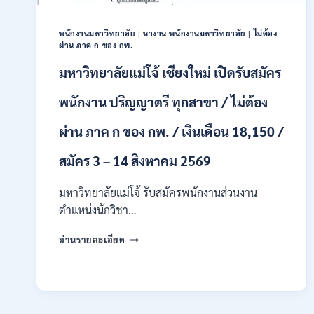
ชาย
และ
หญิง
พนักงานมหาวิทยาลัย
|
หางาน พนักงานมหาวิทยาลัย
|
ไม่ต้อง
ผ่าน ภาค ก ของ กพ.
/
ไม่
มหาวิทยาลัยแม่โจ้ เชียงใหม่ เปิดรับสมัคร
ต้อง
ผ่าน
พนักงาน ปริญญาตรี ทุกสาขา / ไม่ต้อง
ภาค
ก
ผ่าน ภาค ก ของ กพ. / เงินเดือน 18,150 /
ของ
กพ.
สมัคร 3 – 14 สิงหาคม 2569
/
สมัคร
10
มหาวิทยาลัยแม่โจ้ รับสมัครพนักงานส่วนงาน
–
ตำแหน่งนักวิชา…
17
สิงหาคม
มหาวิทยาลัย
อ่านรายละเอียด
2569
แม่
โจ้
เชียงใหม่
เปิด
รับ