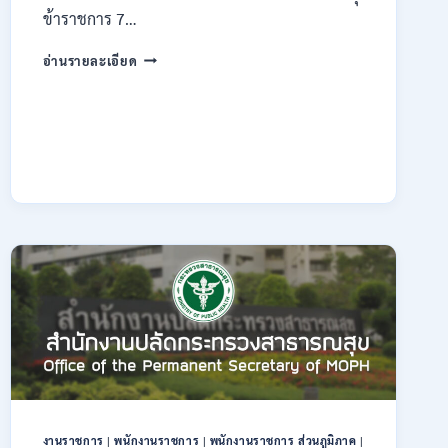
ข้าราชการ 7…
กรม
อ่านรายละเอียด
ทรัพยากรธรณี
เปิด
รับ
สมัคร
สอบ
แข่งขัน
เพื่อ
บรรจุ
ข้าราชการ
28
อัตรา
/
ปวส.
และ
ป.ตรี
หลาย
สาขา
/
สมัคร
งานราชการ
|
พนักงานราชการ
|
พนักงานราชการ ส่วนภูมิภาค
|