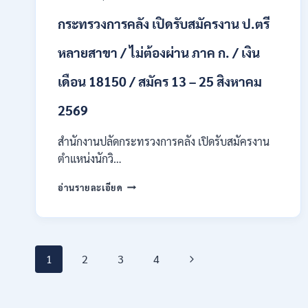
ทุก
สาขา
กระทรวงการคลัง เปิดรับสมัครงาน ป.ตรี
/
เงิน
หลายสาขา / ไม่ต้องผ่าน ภาค ก. / เงิน
เดือน
21,780
เดือน 18150 / สมัคร 13 – 25 สิงหาคม
/
ไม่
2569
ต้อง
ผ่าน
สำนักงานปลัดกระทรวงการคลัง เปิดรับสมัครงาน
ภาต
ก
ตำแหน่งนักวิ…
ของ
กพ.
กระทรวง
อ่านรายละเอียด
/
การ
สมัคร
คลัง
17
เปิด
–
รับ
21
Page
สมัคร
Next
1
2
3
4
สิงหาคม
งาน
2569
ป.ตรี
navigation
Page
หลาย
สาขา