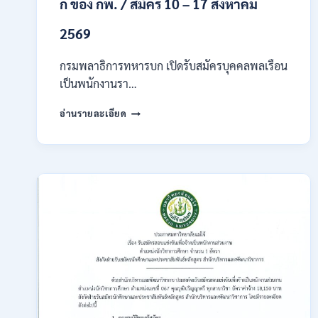
ก ของ กพ. / สมัคร 10 – 17 สิงหาคม
2569
กรมพลาธิการทหารบก เปิดรับสมัครบุคคลพลเรือน
เป็นพนักงานรา…
กรม
อ่านรายละเอียด
พลาธิการ
ทหาร
บก
เปิด
รับ
สมัคร
บุคคล
พลเรือน
เป็น
พนักงาน
ราชการ
66
อัตรา
/