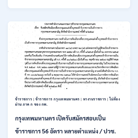
นิคม
อุตสาหกรรม
แห่ง
ประเทศไทย
(กนอ.)
เปิด
รับ
สมัคร
บุคคล
เพื่อ
บรรจุ
เป็น
พนักงาน
รัฐวิสาหกิจ
16
อัตรา
ข้าราชการ
|
ข้าราชการ กรุงเทพมหานคร
|
หางานราชการ
|
ไม่ต้อง
/
ผ่าน ภาค ก ของ กพ.
ป.ตรี
หลา
กรุงเทพมหานคร เปิดรับสมัครสอบเป็น
ส
สาขา
ข้าราชการ 56 อัตรา หลายตำแหน่ง / ปวช.
+
ขึ้น