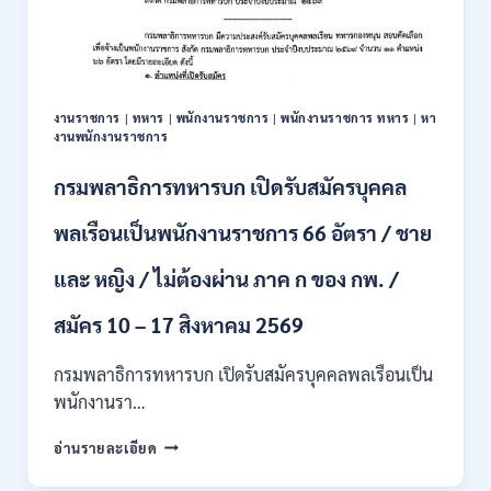
สมัคร
บุคคล
เพื่อ
ปฏิบัติ
งาน
งานราชการ
|
ทหาร
|
พนักงานราชการ
|
พนักงานราชการ ทหาร
|
หา
ป.ตรี
งานพนักงานราชการ
ทุก
สาขา
กรมพลาธิการทหารบก เปิดรับสมัครบุคคล
/
ไม่
พลเรือนเป็นพนักงานราชการ 66 อัตรา / ชาย
ต้อง
ผ่าน
และ หญิง / ไม่ต้องผ่าน ภาค ก ของ กพ. /
ภาค
ก
ของ
สมัคร 10 – 17 สิงหาคม 2569
กพ.
/
กรมพลาธิการทหารบก เปิดรับสมัครบุคคลพลเรือนเป็น
สมัคร
พนักงานรา…
ทาง
EMAIL
กรม
อ่านรายละเอียด
บัดนี้
พลาธิการ
–
ทหาร