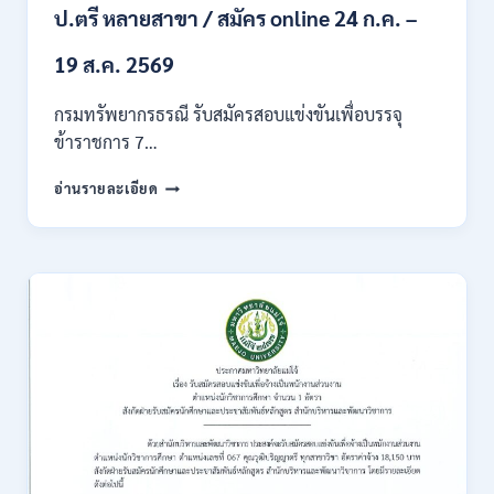
ของ
ป.ตรี หลายสาขา / สมัคร online 24 ก.ค. –
กพ.
/
19 ส.ค. 2569
เงิน
เดือน
กรมทรัพยากรธรณี รับสมัครสอบแข่งขันเพื่อบรรจุ
18150
ข้าราชการ 7…
/
สมัคร
กรม
อ่านรายละเอียด
ONLINE
ทรัพยากรธรณี
17
เปิด
–
รับ
31
สมัคร
สิงหาคม
สอบ
2569
แข่งขัน
เพื่อ
บรรจุ
ข้าราชการ
28
อัตรา
/
ปวส.
และ