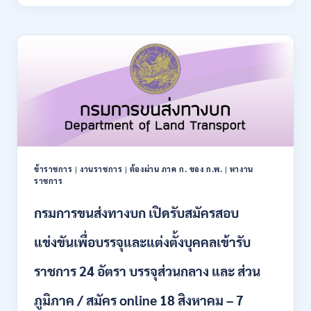
ปฏิรูป
21
ที่ดิน
สิงหาคม
เพื่อ
2569
เกษตรกรรม
ส.ป.ก.
เปิด
รับ
สมัคร
บุคคล
เพื่อ
เป็น
พนักงาน
ข้าราชการ
|
งานราชการ
|
ต้องผ่าน ภาค ก. ของ ก.พ.
|
หางาน
กอง
ราชการ
ทุนฯ
หลาย
กรมการขนส่งทางบก เปิดรับสมัครสอบ
อัตรา
/
แข่งขันเพื่อบรรจุและแต่งตั้งบุคคลเข้ารับ
ปวส.
และ
ราชการ 24 อัตรา บรรจุส่วนกลาง และ ส่วน
ป.ตรี
หลาย
ภูมิภาค / สมัคร online 18 สิงหาคม – 7
สาขา