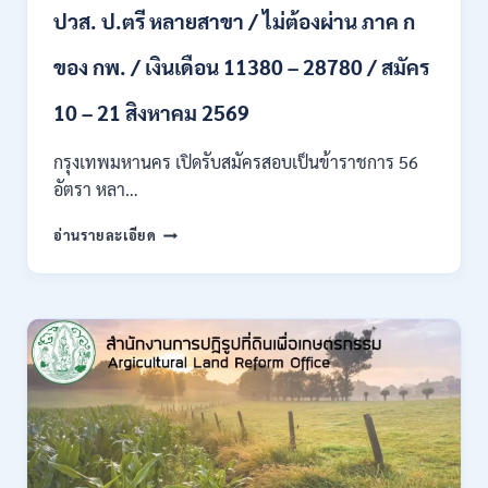
ปวส. ป.ตรี หลายสาขา / ไม่ต้องผ่าน ภาค ก
ไป
/
ของ กพ. / เงินเดือน 11380 – 28780 / สมัคร
เงิน
เดือน
23,290
10 – 21 สิงหาคม 2569
/
สมัคร
กรุงเทพมหานคร เปิดรับสมัครสอบเป็นข้าราชการ 56
ONLINE
อัตรา หลา…
10
–
กรุงเทพมหานคร
อ่านรายละเอียด
26
เปิด
ส.ค.
รับ
2569
สมัคร
สอบ
เป็น
ข้าราชการ
56
อัตรา
หลาย
ตำแหน่ง
/