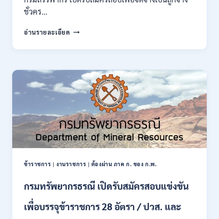
กพ.
ชั่วคร…
/
สมัคร
กรม
อ่านรายละเอียด
10
สรรพากร
–
เปิด
17
รับ
สิงหาคม
สมัคร
2569
งาน
138
อัตรา
/
ปวช.
ปวส.
ป.ตรี
หลาย
สาขา
ข้าราชการ
|
งานราชการ
|
ต้องผ่าน ภาค ก. ของ ก.พ.
/
ไม่
กรมทรัพยากรธรณี เปิดรับสมัครสอบแข่งขัน
ต้อง
ผ่าน
เพื่อบรรจุข้าราชการ 28 อัตรา / ปวส. และ
ภาค
ก