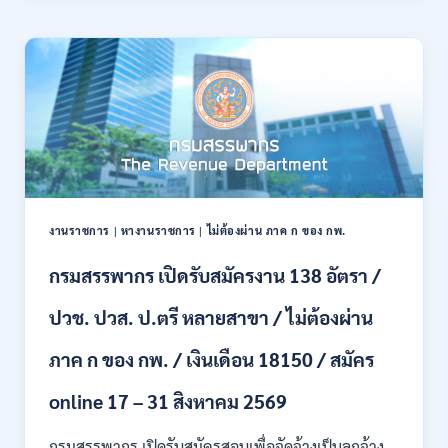
21
บก
สิงหาคม
เปิด
2569
รับ
สมัคร
บุคคล
พลเรือน
เป็น
พนักงาน
ราชการ
66
อัตรา
งานราชการ
|
หางานราชการ
|
ไม่ต้องผ่าน ภาค ก ของ กพ.
/
ชาย
กรมสรรพากร เปิดรับสมัครงาน 138 อัตรา /
และ
หญิง
ปวช. ปวส. ป.ตรี หลายสาขา / ไม่ต้องผ่าน
/
ไม่
ต้อง
ภาค ก ของ กพ. / เงินเดือน 18150 / สมัคร
ผ่าน
ภาค
online 17 – 31 สิงหาคม 2569
ก
ของ
กรมสรรพากร เปิดรับสมัครสอบเพื่อจัดจ้างเป็นลูกจ้าง