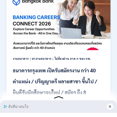
สมัคร
พนักงาน
ปริญญา
ตรี
ทุก
สาขา
/
ไม่
ต้อง
ผ่าน
ภาค
งานธนาคาร
|
หางานธนาคาร
|
ไม่ต้องผ่าน ภาค ก ของ กพ.
ก
ของ
ธนาคารกรุงเทพ เปิดรับสมัครงาน กว่า 40
กพ.
/
ตำแหน่ง / ปริญญาตรี หลายสาขา ขึ้นไป /
เงิน
เดือน
ยินดีรับนักศึกษาจบใหม่ / สมัคร ถึง 8
18,150
/
สิงหาคม 2569
สมัคร
3
–
ธนาคารกรุงเทพ เปิดรับสมัครงาน BANKING CAREERS