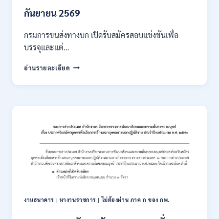
/
เงิน
กันยายน 2569
เดือน
18000
กรมการขนส่งทางบก เปิดรับสมัครสอบแข่งขันเพื่อ
/
บรรจุและแต่…
ไม่
ต้อง
กรม
อ่านรายละเอียด
ผ่าน
การ
ภาค
ขนส่ง
ก
ทาง
ของ
บก
กพ.
เปิด
/
รับ
สมัคร
สมัคร
ONLINE
สอบ
3
แข่งขัน
–
เพื่อ
31
บรรจุ
สิงหาคม
และ
2569
แต่ง
งานธนาคาร
|
หางานราชการ
|
ไม่ต้องผ่าน ภาค ก ของ กพ.
ตั้ง
บุคคล