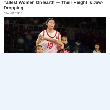
14
CONNECT 2…
สิงหาคม
2569
ธนาคาร
อ่านรายละเอียด
กรุงเทพ
เปิด
รับ
สมัคร
Page
Next
1
2
3
…
5
งาน
กว่า
navigation
Page
40
ตำแหน่ง
/
ปริญญา
ตรี
หลาย
สาขา
ขึ้น
ไป
/
ยินดี
รับ
นักศึกษา