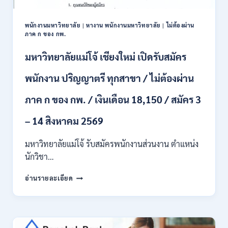
ป.ตรี
หลาย
พนักงานมหาวิทยาลัย
|
หางาน พนักงานมหาวิทยาลัย
|
ไม่ต้องผ่าน
สาขา
ภาค ก ของ กพ.
/
สมัคร
มหาวิทยาลัยแม่โจ้ เชียงใหม่ เปิดรับสมัคร
ONLINE
24
พนักงาน ปริญญาตรี ทุกสาขา / ไม่ต้องผ่าน
ก.ค.
–
ภาค ก ของ กพ. / เงินเดือน 18,150 / สมัคร 3
19
ส.ค.
– 14 สิงหาคม 2569
2569
มหาวิทยาลัยแม่โจ้ รับสมัครพนักงานส่วนงาน ตำแหน่ง
นักวิชา…
มหาวิทยาลัย
อ่านรายละเอียด
แม่
โจ้
เชียงใหม่
เปิด
รับ