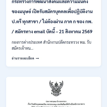
กระทรวงการพัฒนาสังคมและความมั่นคง
เข้า
รับ
ของมนุษย์ เปิดรับสมัครบุคคลเพื่อปฏิบัติงาน
ราชการ
24
อัตรา
ป.ตรี ทุกสาขา / ไม่ต้องผ่าน ภาค ก ของ กพ.
บรรจุ
ส่วน
/ สมัครทาง email บัดนี้ – 21 สิงหาคม 2569
กลาง
และ
กองการต่างประเทศ สำนักงานปลัดกระทรวง พม. รับ
ส่วน
สมัครเจ้าหน…
ภูมิภาค
/
กระทรวง
อ่านรายละเอียด
สมัคร
การ
ONLINE
พัฒนา
18
สังคม
สิงหาคม
และ
–
ความ
7
มั่นคง
กันยายน
ของ
2569
มนุษย์
เปิด
รับ