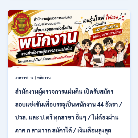
มงคล
ล้าน
นา
เชียงใหม่
เปิด
รับ
สมัคร
คัด
เลือก
บุคคล
เพื่อ
จ้าง
เป็น
งานราชการ
|
พนักงาน
ลูกจ้าง
ชั่วคราว
สำนักงานผู้ตรวจการแผ่นดิน เปิดรับสมัคร
หลาย
อัตรา
สอบแข่งขันเพื่อบรรจุเป็นพนักงาน 44 อัตรา /
/
ป.ตรี
ปวส. และ ป.ตรี ทุกสาขา อื่นๆ / ไม่ต้องผ่าน
หลาย
สาขา
ภาค ก สามารถ สมัครได้ / เงินเดือนสูงสุด
+