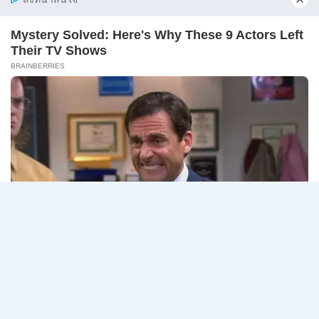
–
10
ศาลปกครอง เปิดรับสมัครสอบแข่งขันเพื่อบรรจุเข้ารับ
สิงหาคม
ราชการ…
2569
ศาล
อ่านรายละเอียด
ปกครอง
เปิด
รับ
สมัคร
Page
Next
1
2
3
สอบ
แข่งขัน
navigation
Page
เพื่อ
บรรจุ
เข้า
รับ
ราชการ
72
อัตรา
/
ป.ตรี
หลาย
สาขา