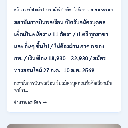
สมัคร
ผ่าน
ONLINE
พนักงานรัฐวิสาหกิจ
|
หางานรัฐวิสาหกิจ
|
ไม่ต้องผ่าน ภาค ก ของ กพ.
ภาค
–
ก.
13
สถาบันการบินพลเรือน เปิดรับสมัครบุคคล
/
ส.ค.
เงิน
2569
เพื่อเป็นพนักงาน 11 อัตรา / ป.ตรี ทุกสาขา
เดือน
18150
/
และ อื่นๆ ขึ้นไป / ไม่ต้องผ่าน ภาค ก ของ
สมัคร
13
กพ. / เงินเดือน 18,930 – 32,930 / สมัคร
–
25
ทางออนไลน์ 27 ก.ค.- 10 ส.ค. 2569
สิงหาคม
2569
สถาบันการบินพลเรือน รับสมัครบุคคลเพื่อคัดเลือกเป็น
พนักง…
สถาบัน
อ่านรายละเอียด
การ
บิน
พลเรือน
เปิด