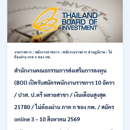
รับ
สมัคร
บุคคล
เพื่อ
เป็น
พนักงาน
11
อัตรา
/
งานราชการ
|
พนักงานราชการ
|
พนักงานราชการ ส่วนภูมิภาค
|
ไม่
ป.ตรี
ต้องผ่าน ภาค ก ของ กพ.
ทุก
สาขา
สำนักงานคณะกรรมการส่งเสริมการลงทุน
และ
อื่นๆ
(BOI) เปิดรับสมัครพนักงานราชการ 10 อัตรา
ขึ้น
ไป
/ ปวส. ป.ตรี หลายสาขา / เงินเดือนสูงสุด
/
ไม่
21780 / ไม่ต้องผ่าน ภาค ก ของ กพ. / สมัคร
ต้อง
ผ่าน
ภาค
online 3 – 10 สิงหาคม 2569
ก
ของ