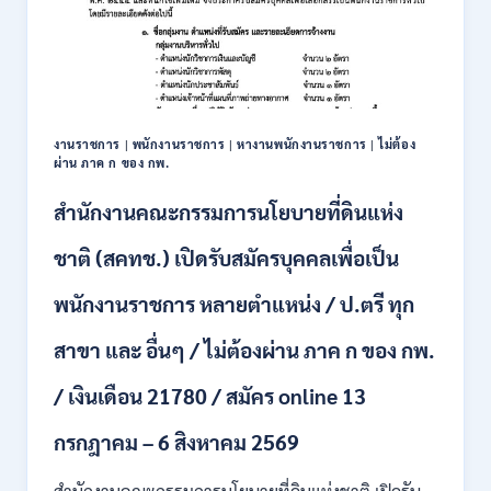
เพื่อ
เป็น
พนักงาน
หลาย
อัตรา
/
งานราชการ
|
พนักงานราชการ
|
หางานพนักงานราชการ
|
ไม่ต้อง
ป.ตรี
ผ่าน ภาค ก ของ กพ.
ทุก
สาขา
สำนักงานคณะกรรมการนโยบายที่ดินแห่ง
/
เงิน
ชาติ (สคทช.) เปิดรับสมัครบุคคลเพื่อเป็น
เดือน
18,150
พนักงานราชการ หลายตำแหน่ง / ป.ตรี ทุก
/
สมัคร
สาขา และ อื่นๆ / ไม่ต้องผ่าน ภาค ก ของ กพ.
ONLINE
4
/ เงินเดือน 21780 / สมัคร online 13
–
14
สิงหาคม
กรกฎาคม – 6 สิงหาคม 2569
2569