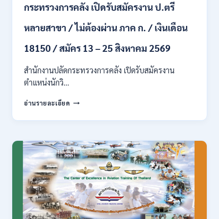
กระทรวงการคลัง เปิดรับสมัครงาน ป.ตรี
/
ปวส.
หลายสาขา / ไม่ต้องผ่าน ภาค ก. / เงินเดือน
และ
ป.ตรี
18150 / สมัคร 13 – 25 สิงหาคม 2569
ทุก
สาขา
อื่นๆ
สำนักงานปลัดกระทรวงการคลัง เปิดรับสมัครงาน
/
ตำแหน่งนักวิ…
ไม่
ต้อง
กระทรวง
อ่านรายละเอียด
ผ่าน
การ
ภาค
คลัง
ก
เปิด
สามารถ
รับ
สมัคร
สมัคร
ได้
งาน
/
ป.ตรี
เงิน
หลาย
เดือน
สาขา
สูงสุด
/
23,600
ไม่
/
ต้อง