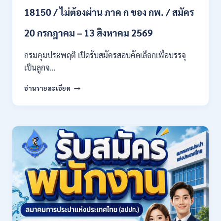
ทุก
18150 / ไม่ต้องผ่าน ภาค ก ของ กพ. / สมัคร
สาขา
และ
20 กรกฎาคม – 13 สิงหาคม 2569
อื่นๆ
/
กรมคุมประพฤติ เปิดรับสมัครสอบคัดเลือกเพื่อบรรจุ
ไม่
เป็นลูกจ…
ต้อง
ผ่าน
กรม
ภาค
อ่านรายละเอียด
คุม
ก
ประพฤติ
ของ
เปิด
กพ.
รับ
/
สมัค
เงิน
รบ
เดือน
งาน
21780
ปวช.
/
ปวส.
สมัคร
และ
ONLINE
ป.ตรี
13
หลาย
กรกฎาคม
สาขา
–