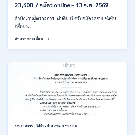
/
23,600 / สมัคร online – 13 ส.ค. 2569
เงิน
เดือน
สำนักงานผู้ตรวจการแผ่นดิน เปิดรับสมัครสอบแข่งขัน
สูงสุด
21180
เพื่อบร…
/
สมัคร
สำนักงาน
อ่านรายละเอียด
ONLINE
ผู้
15
ตรวจ
ก.ค.
การ
–
แผ่น
7
ดิน
ส.ค.
เปิด
2569
รับ
สมัคร
สอบ
แข่งขัน
เพื่อ
บรรจุ
เป็น
พนักงาน
งานราชการ
|
ไม่ต้องผ่าน ภาค ก ของ กพ.
44
อัตรา