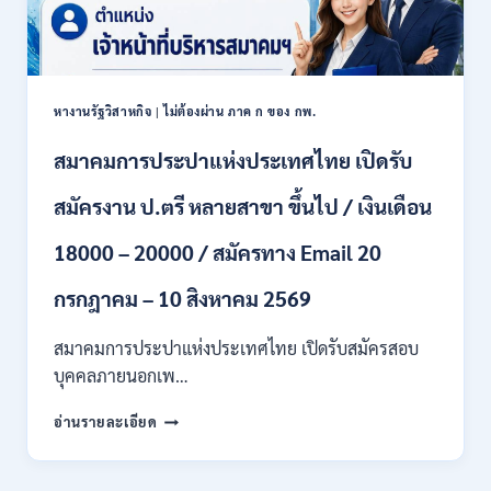
/
6
เงิน
สิงหาคม
เดือน
2569
18150
/
หางานรัฐวิสาหกิจ
|
ไม่ต้องผ่าน ภาค ก ของ กพ.
ไม่
ต้อง
สมาคมการประปาแห่งประเทศไทย เปิดรับ
ผ่าน
ภาค
สมัครงาน ป.ตรี หลายสาขา ขึ้นไป / เงินเดือน
ก
ของ
กพ.
18000 – 20000 / สมัครทาง Email 20
/
สมัคร
กรกฎาคม – 10 สิงหาคม 2569
20
กรกฎาคม
สมาคมการประปาแห่งประเทศไทย เปิดรับสมัครสอบ
–
บุคคลภายนอกเพ…
13
สิงหาคม
สมาคม
อ่านรายละเอียด
2569
การ
ประปา
แห่ง