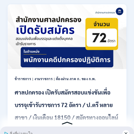
ประเทศไทย
เปิด
รับ
สมัคร
งาน
ป.ตรี
หลาย
สาขา
ขึ้น
ไป
/
เงิน
เดือน
ข้าราชการ
|
งานราชการ
|
ต้องผ่าน ภาค ก. ของ ก.พ.
18000
–
ศาลปกครอง เปิดรับสมัครสอบแข่งขันเพื่อ
20000
/
บรรจุเข้ารับราชการ 72 อัตรา / ป.ตรี หลาย
สมัคร
ทาง
สาขา / เงินเดือน 18150 / สมัครทางออนไลน์
EMAIL
20
31 สิงหาคม – 18 กันยายน 2569
กรกฎาคม