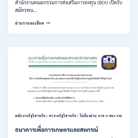
สำนักงานคณะกรรมการส่งเสริมการลงทุน (BOI) เปิดรับ
กพ.
สมัครพน…
/
เงิน
สำนักงาน
อ่านรายละเอียด
เดือน
คณะ
18,930
กรรมการ
–
ส่ง
32,930
เสริม
/
การ
สมัคร
ลงทุน
ทาง
(BOI)
ออนไลน์
เปิด
27
รับ
ก.ค.-
สมัคร
10
พนักงาน
ส.ค.
ราชการ
2569
10
อัตรา
/
พนักงานรัฐวิสาหกิจ
|
หางานรัฐวิสาหกิจ
|
ไม่ต้องผ่าน ภาค ก ของ กพ.
ปวส.
ป.ตรี
ธนาคารเพื่อการเกษตรและสหกรณ์
หลาย