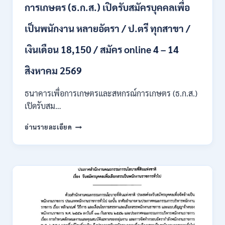
สาขา
การเกษตร (ธ.ก.ส.) เปิดรับสมัครบุคคลเพื่อ
/
เงิน
เป็นพนักงาน หลายอัตรา / ป.ตรี ทุกสาขา /
เดือน
สูงสุด
เงินเดือน 18,150 / สมัคร online 4 – 14
21780
/
สิงหาคม 2569
ไม่
ต้อง
ผ่าน
ธนาคารเพื่อการเกษตรและสหกรณ์การเกษตร (ธ.ก.ส.)
ภาค
เปิดรับสม…
ก
ของ
ธนาคาร
อ่านรายละเอียด
กพ.
เพื่อ
/
การเกษตร
สมัคร
และ
ONLINE
สหกรณ์
3
การเกษตร
–
(ธ.ก.ส.)
10
เปิด
สิงหาคม
รับ
2569
สมัคร
บุคคล