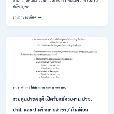
สำนักงานคณะกรรมการนโยบายที่ดินแห่งชาติ เปิดรับ
สมัครบุคค…
สำนักงาน
อ่านรายละเอียด
คณะ
กรรมการ
นโยบาย
ที่ดิน
แห่ง
ชาติ
(สคทช.)
เปิด
รับ
สมัคร
บุคคล
เพื่อ
เป็น
พนักงาน
งานราชการ
|
ไม่ต้องผ่าน ภาค ก ของ กพ.
ราชการ
หลาย
กรมคุมประพฤติ เปิดรับสมัครบงาน ปวช.
ตำแหน่ง
/
ปวส. และ ป.ตรี หลายสาขา / เงินเดือน
ป.ตรี