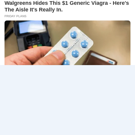
14
CONNECT 2…
สิงหาคม
2569
ธนาคาร
อ่านรายละเอียด
กรุงเทพ
เปิด
รับ
สมัคร
Page
Next
1
2
3
…
5
งาน
กว่า
navigation
Page
40
ตำแหน่ง
/
ปริญญา
ตรี
หลาย
สาขา
ขึ้น
ไป
/
ยินดี
รับ
นักศึกษา