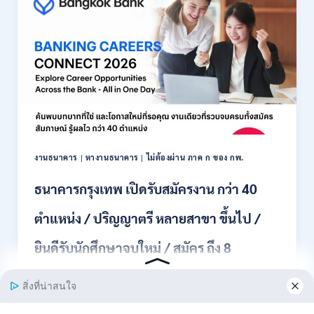
สมัคร
พนักงาน
ปริญญา
ตรี
ทุก
สาขา
/
ไม่
ต้อง
ผ่าน
ภาค
งานธนาคาร
|
หางานธนาคาร
|
ไม่ต้องผ่าน ภาค ก ของ กพ.
ก
ของ
ธนาคารกรุงเทพ เปิดรับสมัครงาน กว่า 40
กพ.
/
ตำแหน่ง / ปริญญาตรี หลายสาขา ขึ้นไป /
เงิน
เดือน
ยินดีรับนักศึกษาจบใหม่ / สมัคร ถึง 8
18,150
/
สิงหาคม 2569
สมัคร
3
–
ธนาคารกรุงเทพ เปิดรับสมัครงาน BANKING CAREERS