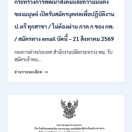
กระทรวงการพัฒนาสังคมและความมั่นคง
เข้า
รับ
ของมนุษย์ เปิดรับสมัครบุคคลเพื่อปฏิบัติงาน
ราชการ
24
อัตรา
ป.ตรี ทุกสาขา / ไม่ต้องผ่าน ภาค ก ของ กพ.
บรรจุ
ส่วน
/ สมัครทาง email บัดนี้ – 21 สิงหาคม 2569
กลาง
และ
กองการต่างประเทศ สำนักงานปลัดกระทรวง พม. รับ
ส่วน
สมัครเจ้าหน…
ภูมิภาค
/
กระทรวง
อ่านรายละเอียด
สมัคร
การ
ONLINE
พัฒนา
18
สังคม
สิงหาคม
และ
–
ความ
7
มั่นคง
กันยายน
ของ
2569
มนุษย์
เปิด
รับ