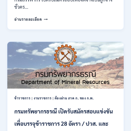
กพ.
ชั่วคร…
/
สมัคร
กรม
อ่านรายละเอียด
10
สรรพากร
–
เปิด
17
รับ
สิงหาคม
สมัคร
2569
งาน
138
อัตรา
/
ปวช.
ปวส.
ป.ตรี
หลาย
สาขา
ข้าราชการ
|
งานราชการ
|
ต้องผ่าน ภาค ก. ของ ก.พ.
/
ไม่
กรมทรัพยากรธรณี เปิดรับสมัครสอบแข่งขัน
ต้อง
ผ่าน
เพื่อบรรจุข้าราชการ 28 อัตรา / ปวส. และ
ภาค
ก