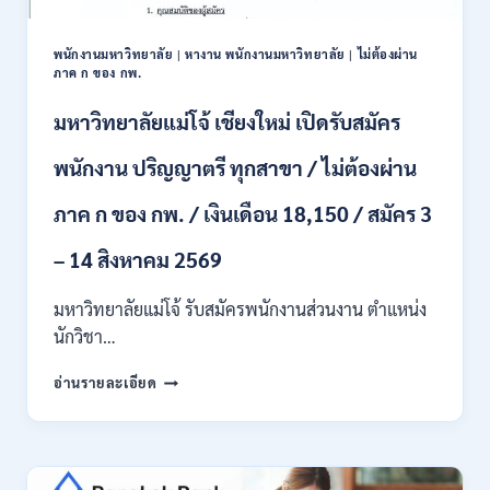
ป.ตรี
หลาย
พนักงานมหาวิทยาลัย
|
หางาน พนักงานมหาวิทยาลัย
|
ไม่ต้องผ่าน
สาขา
ภาค ก ของ กพ.
/
สมัคร
มหาวิทยาลัยแม่โจ้ เชียงใหม่ เปิดรับสมัคร
ONLINE
24
พนักงาน ปริญญาตรี ทุกสาขา / ไม่ต้องผ่าน
ก.ค.
–
ภาค ก ของ กพ. / เงินเดือน 18,150 / สมัคร 3
19
ส.ค.
– 14 สิงหาคม 2569
2569
มหาวิทยาลัยแม่โจ้ รับสมัครพนักงานส่วนงาน ตำแหน่ง
นักวิชา…
มหาวิทยาลัย
อ่านรายละเอียด
แม่
โจ้
เชียงใหม่
เปิด
รับ