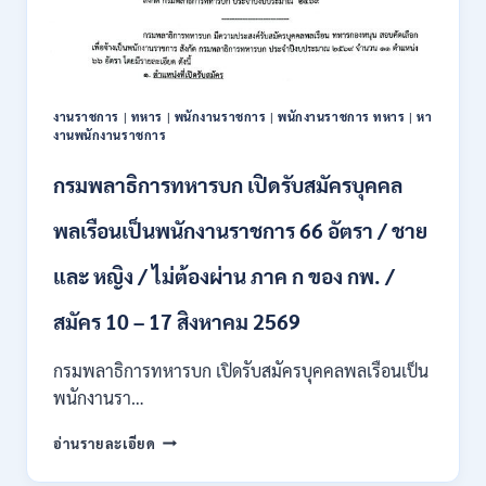
สมัคร
บุคคล
เพื่อ
ปฏิบัติ
งาน
งานราชการ
|
ทหาร
|
พนักงานราชการ
|
พนักงานราชการ ทหาร
|
หา
ป.ตรี
งานพนักงานราชการ
ทุก
สาขา
กรมพลาธิการทหารบก เปิดรับสมัครบุคคล
/
ไม่
พลเรือนเป็นพนักงานราชการ 66 อัตรา / ชาย
ต้อง
ผ่าน
และ หญิง / ไม่ต้องผ่าน ภาค ก ของ กพ. /
ภาค
ก
ของ
สมัคร 10 – 17 สิงหาคม 2569
กพ.
/
กรมพลาธิการทหารบก เปิดรับสมัครบุคคลพลเรือนเป็น
สมัคร
พนักงานรา…
ทาง
EMAIL
กรม
อ่านรายละเอียด
บัดนี้
พลาธิการ
–
ทหาร