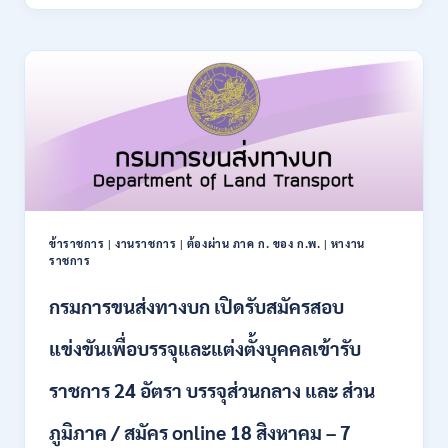
ปฏิรูป
21
ที่ดิน
สิงหาคม
เพื่อ
2569
เกษตรกรรม
ส.ป.ก.
เปิด
รับ
สมัคร
บุคคล
เพื่อ
เป็น
พนักงาน
ข้าราชการ
|
งานราชการ
|
ต้องผ่าน ภาค ก. ของ ก.พ.
|
หางาน
กอง
ราชการ
ทุนฯ
หลาย
กรมการขนส่งทางบก เปิดรับสมัครสอบ
อัตรา
/
แข่งขันเพื่อบรรจุและแต่งตั้งบุคคลเข้ารับ
ปวส.
และ
ราชการ 24 อัตรา บรรจุส่วนกลาง และ ส่วน
ป.ตรี
หลาย
ภูมิภาค / สมัคร online 18 สิงหาคม – 7
สาขา