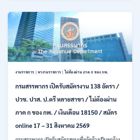
21
บก
สิงหาคม
เปิด
2569
รับ
สมัคร
บุคคล
พลเรือน
เป็น
พนักงาน
ราชการ
66
อัตรา
งานราชการ
|
หางานราชการ
|
ไม่ต้องผ่าน ภาค ก ของ กพ.
/
ชาย
กรมสรรพากร เปิดรับสมัครงาน 138 อัตรา /
และ
หญิง
ปวช. ปวส. ป.ตรี หลายสาขา / ไม่ต้องผ่าน
/
ไม่
ต้อง
ภาค ก ของ กพ. / เงินเดือน 18150 / สมัคร
ผ่าน
ภาค
online 17 – 31 สิงหาคม 2569
ก
ของ
กรมสรรพากร เปิดรับสมัครสอบเพื่อจัดจ้างเป็นลูกจ้าง