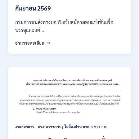
/
เงิน
กันยายน 2569
เดือน
18000
กรมการขนส่งทางบก เปิดรับสมัครสอบแข่งขันเพื่อ
/
บรรจุและแต่…
ไม่
ต้อง
กรม
อ่านรายละเอียด
ผ่าน
การ
ภาค
ขนส่ง
ก
ทาง
ของ
บก
กพ.
เปิด
/
รับ
สมัคร
สมัคร
ONLINE
สอบ
3
แข่งขัน
–
เพื่อ
31
บรรจุ
สิงหาคม
และ
2569
แต่ง
งานธนาคาร
|
หางานราชการ
|
ไม่ต้องผ่าน ภาค ก ของ กพ.
ตั้ง
บุคคล