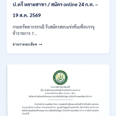
ของ
ป.ตรี หลายสาขา / สมัคร online 24 ก.ค. –
กพ.
/
19 ส.ค. 2569
เงิน
เดือน
กรมทรัพยากรธรณี รับสมัครสอบแข่งขันเพื่อบรรจุ
18150
ข้าราชการ 7…
/
สมัคร
กรม
อ่านรายละเอียด
ONLINE
ทรัพยากรธรณี
17
เปิด
–
รับ
31
สมัคร
สิงหาคม
สอบ
2569
แข่งขัน
เพื่อ
บรรจุ
ข้าราชการ
28
อัตรา
/
ปวส.
และ