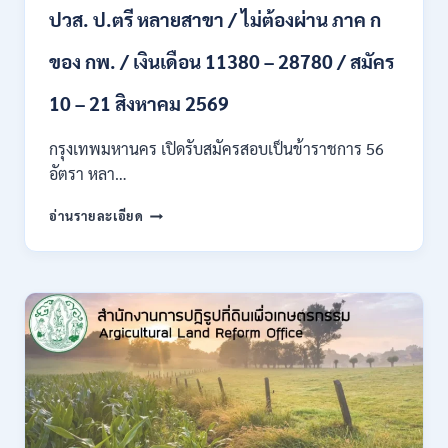
ปวส. ป.ตรี หลายสาขา / ไม่ต้องผ่าน ภาค ก
ไป
/
ของ กพ. / เงินเดือน 11380 – 28780 / สมัคร
เงิน
เดือน
23,290
10 – 21 สิงหาคม 2569
/
สมัคร
กรุงเทพมหานคร เปิดรับสมัครสอบเป็นข้าราชการ 56
ONLINE
อัตรา หลา…
10
–
กรุงเทพมหานคร
อ่านรายละเอียด
26
เปิด
ส.ค.
รับ
2569
สมัคร
สอบ
เป็น
ข้าราชการ
56
อัตรา
หลาย
ตำแหน่ง
/