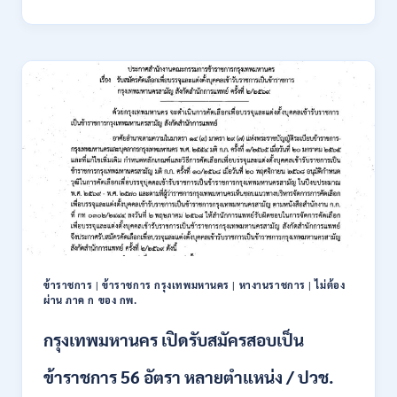
นิคม
อุตสาหกรรม
แห่ง
ประเทศไทย
(กนอ.)
เปิด
รับ
สมัคร
บุคคล
เพื่อ
บรรจุ
เป็น
พนักงาน
รัฐวิสาหกิจ
16
อัตรา
ข้าราชการ
|
ข้าราชการ กรุงเทพมหานคร
|
หางานราชการ
|
ไม่ต้อง
/
ผ่าน ภาค ก ของ กพ.
ป.ตรี
หลา
กรุงเทพมหานคร เปิดรับสมัครสอบเป็น
ส
สาขา
ข้าราชการ 56 อัตรา หลายตำแหน่ง / ปวช.
+
ขึ้น