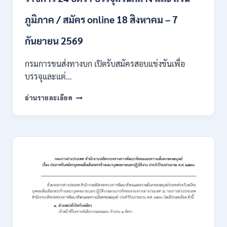
หลาย
ภูมิภาค / สมัคร online 18 สิงหาคม – 7
สาขา
/
เงิน
กันยายน 2569
เดือน
18000
กรมการขนส่งทางบก เปิดรับสมัครสอบแข่งขันเพื่อ
/
บรรจุและแต่…
ไม่
ต้อง
กรม
อ่านรายละเอียด
ผ่าน
การ
ภาค
ขนส่ง
ก
ทาง
ของ
บก
กพ.
เปิด
/
รับ
สมัคร
สมัคร
ONLINE
สอบ
3
แข่งขัน
–
เพื่อ
31
บรรจุ
สิงหาคม
และ
2569
แต่ง