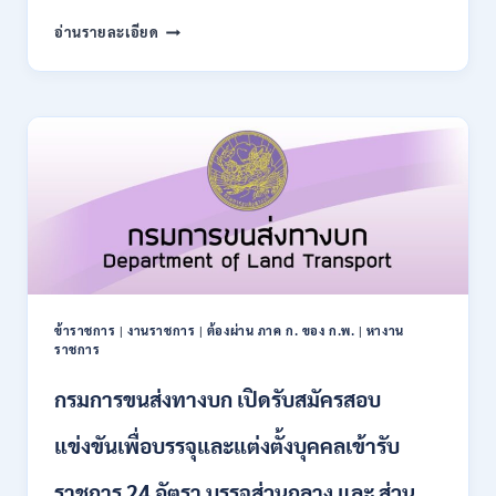
สมัคร
สำนักงาน
อ่านรายละเอียด
10
การ
–
ปฏิรูป
21
ที่ดิน
สิงหาคม
เพื่อ
2569
เกษตรกรรม
ส.ป.ก.
เปิด
รับ
สมัคร
บุคคล
เพื่อ
เป็น
พนักงาน
ข้าราชการ
|
งานราชการ
|
ต้องผ่าน ภาค ก. ของ ก.พ.
|
หางาน
กอง
ราชการ
ทุนฯ
หลาย
กรมการขนส่งทางบก เปิดรับสมัครสอบ
อัตรา
/
แข่งขันเพื่อบรรจุและแต่งตั้งบุคคลเข้ารับ
ปวส.
และ
ราชการ 24 อัตรา บรรจุส่วนกลาง และ ส่วน
ป.ตรี