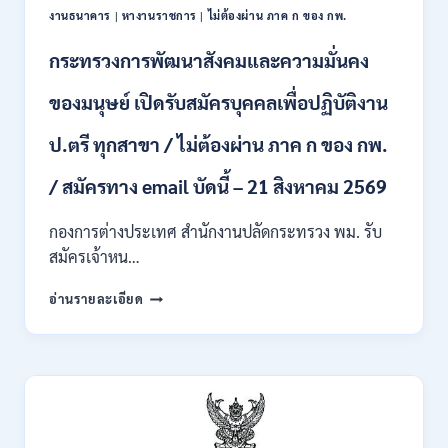
งานธนาคาร
|
หางานราชการ
|
ไม่ต้องผ่าน ภาค ก ของ กพ.
ตั้ง
บุคคล
กระทรวงการพัฒนาสังคมและความมั่นคง
เข้า
รับ
ของมนุษย์ เปิดรับสมัครบุคคลเพื่อปฏิบัติงาน
ราชการ
24
อัตรา
ป.ตรี ทุกสาขา / ไม่ต้องผ่าน ภาค ก ของ กพ.
บรรจุ
ส่วน
/ สมัครทาง email บัดนี้ – 21 สิงหาคม 2569
กลาง
และ
กองการต่างประเทศ สำนักงานปลัดกระทรวง พม. รับ
ส่วน
สมัครเจ้าหน…
ภูมิภาค
/
กระทรวง
อ่านรายละเอียด
สมัคร
การ
ONLINE
พัฒนา
18
สังคม
สิงหาคม
และ
–
ความ
7
มั่นคง
กันยายน
ของ
2569