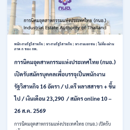
เพื่อ
เป็น
พนักงาน
ราชการ
22
อัตรา
/
พนักงานรัฐวิสาหกิจ
|
หางานรัฐวิสาหกิจ
|
หางานเอกชน
|
ไม่ต้องผ่าน
ปวส.
ภาค ก ของ กพ.
และ
ป.ตรี
การนิคมอุตสาหกรรมแห่งประเทศไทย (กนอ.)
หลาย
สาขา
เปิดรับสมัครบุคคลเพื่อบรรจุเป็นพนักงาน
/
เงิน
รัฐวิสาหกิจ 16 อัตรา / ป.ตรี หลาสสาขา + ขึ้น
เดือน
21780
ไป / เงินเดือน 23,290 / สมัคร online 10 –
/
ไม่
ต้อง
26 ส.ค. 2569
ผ่าน
ภาค
การนิคมอุตสาหกรรมแห่งประเทศไทย (กนอ.) เปิดรับ
ก