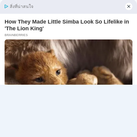
ภาค
online 17 – 31 สิงหาคม 2569
ก
ของ
กรมสรรพากร เปิดรับสมัครสอบเพื่อจัดจ้างเป็นลูกจ้าง
กพ.
ชั่วคร…
/
สมัคร
กรม
อ่านรายละเอียด
10
สรรพากร
–
เปิด
17
รับ
สิงหาคม
สมัคร
2569
Page
Next
1
2
3
…
5
งาน
138
navigation
Page
อัตรา
/
ปวช.
ปวส.
ป.ตรี
หลาย
สาขา
/
ไม่
ต้อง