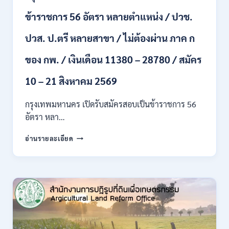
สาขา
ข้าราชการ 56 อัตรา หลายตำแหน่ง / ปวช.
+
ขึ้น
ปวส. ป.ตรี หลายสาขา / ไม่ต้องผ่าน ภาค ก
ไป
/
ของ กพ. / เงินเดือน 11380 – 28780 / สมัคร
เงิน
เดือน
23,290
10 – 21 สิงหาคม 2569
/
สมัคร
กรุงเทพมหานคร เปิดรับสมัครสอบเป็นข้าราชการ 56
ONLINE
อัตรา หลา…
10
–
กรุงเทพมหานคร
อ่านรายละเอียด
26
เปิด
ส.ค.
รับ
2569
สมัคร
สอบ
เป็น
ข้าราชการ
56
อัตรา
หลาย