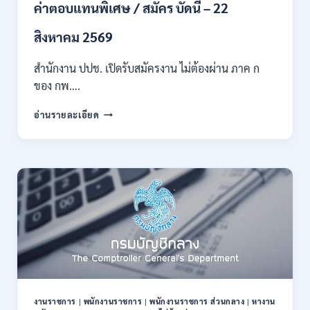
หลาย
ค่าตอบแทนพิเศษ / สมัคร บัดนี้ – 22
สาขา
ขึ้น
สิงหาคม 2569
ไป
/
สำนักงาน ปปช. เปิดรับสมัครงาน ไม่ต้องผ่าน ภาค ก
เงิน
ของ กพ….
เดือน
21780-
สำนักงาน
24840
อ่านรายละเอียด
ปปช.
/
เปิด
สมัคร
รับ
14
สมัคร
กรกฎาคม
งาน
–
ไม่
10
ต้อง
สิงหาคม
ผ่าน
2569
ภาค
ก
ของ
กพ.
/
งานราชการ
|
พนักงานราชการ
|
พนักงานราชการ ส่วนกลาง
|
หางาน
เงิน