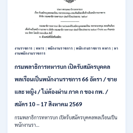
มนุษย์
เปิด
รับ
สมัคร
บุคคล
เพื่อ
ปฏิบัติ
งาน
งานราชการ
|
ทหาร
|
พนักงานราชการ
|
พนักงานราชการ ทหาร
|
หา
ป.ตรี
งานพนักงานราชการ
ทุก
สาขา
กรมพลาธิการทหารบก เปิดรับสมัครบุคคล
/
ไม่
พลเรือนเป็นพนักงานราชการ 66 อัตรา / ชาย
ต้อง
ผ่าน
และ หญิง / ไม่ต้องผ่าน ภาค ก ของ กพ. /
ภาค
ก
ของ
สมัคร 10 – 17 สิงหาคม 2569
กพ.
/
กรมพลาธิการทหารบก เปิดรับสมัครบุคคลพลเรือนเป็น
สมัคร
พนักงานรา…
ทาง
EMAIL