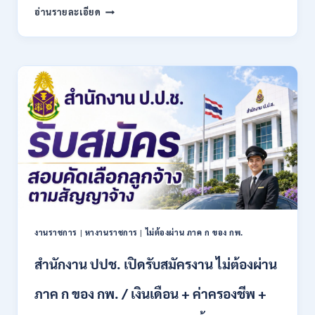
สำนักงาน
อ่านรายละเอียด
บริหาร
กองทุน
เพื่อ
ส่ง
เสริม
การ
อนุรักษ์
พลังงาน
เปิด
รับ
สมัคร
เข้า
เป็น
พนักงาน
13
งานราชการ
|
หางานราชการ
|
ไม่ต้องผ่าน ภาค ก ของ กพ.
อัตรา
/
สำนักงาน ปปช. เปิดรับสมัครงาน ไม่ต้องผ่าน
หลาย
ตำแหน่ง
/
ภาค ก ของ กพ. / เงินเดือน + ค่าครองชีพ +
ป.ตรี