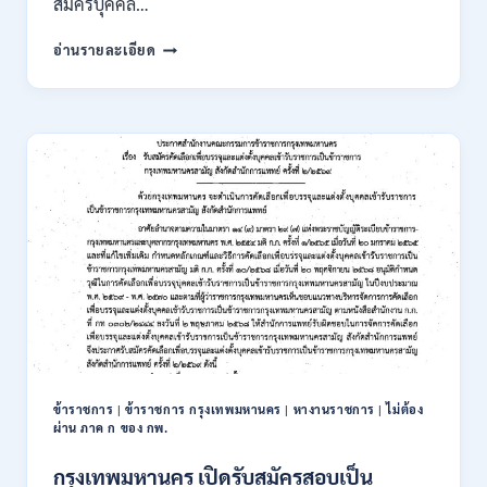
สมัครบุคคล…
ของ
กพ.
การ
อ่านรายละเอียด
/
นิคม
สมัคร
อุตสาหกรรม
ONLINE
แห่ง
24
ประเทศไทย
ส.ค.
(กนอ.)
–
เปิด
6
รับ
ก.ย.
สมัคร
2569
บุคคล
เพื่อ
บรรจุ
เป็น
พนักงาน
รัฐวิสาหกิจ
16
อัตรา
ข้าราชการ
|
ข้าราชการ กรุงเทพมหานคร
|
หางานราชการ
|
ไม่ต้อง
/
ผ่าน ภาค ก ของ กพ.
ป.ตรี
หลา
กรุงเทพมหานคร เปิดรับสมัครสอบเป็น
ส