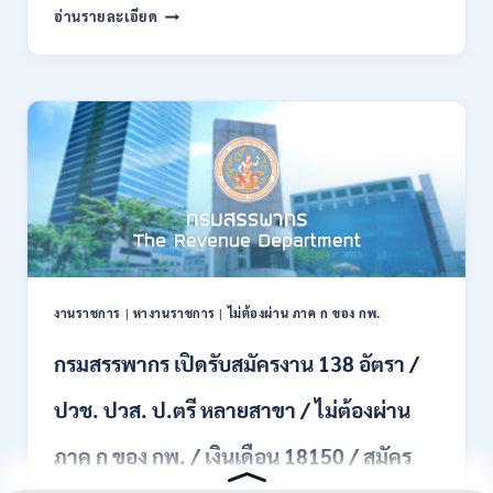
กรม
อ่านรายละเอียด
บัดนี้
พลาธิการ
–
ทหาร
21
บก
สิงหาคม
เปิด
2569
รับ
สมัคร
บุคคล
พลเรือน
เป็น
พนักงาน
ราชการ
66
อัตรา
งานราชการ
|
หางานราชการ
|
ไม่ต้องผ่าน ภาค ก ของ กพ.
/
ชาย
กรมสรรพากร เปิดรับสมัครงาน 138 อัตรา /
และ
หญิง
ปวช. ปวส. ป.ตรี หลายสาขา / ไม่ต้องผ่าน
/
ไม่
ต้อง
ภาค ก ของ กพ. / เงินเดือน 18150 / สมัคร
ผ่าน