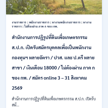
ตำแหน่ง
/
ปวช.
ปวส.
งานราชการ
|
พนักงานราชการ
|
หางานพนักงานราชการ
|
หางาน
ป.ตรี
ราชการ
|
ไม่ต้องผ่าน ภาค ก ของ กพ.
หลาย
สาขา
สำนักงานการปฏิรูปที่ดินเพื่อเกษตรกรรม
/
ไม่
ส.ป.ก. เปิดรับสมัครบุคคลเพื่อเป็นพนักงาน
ต้อง
ผ่าน
กองทุนฯ หลายอัตรา / ปวส. และ ป.ตรี หลาย
ภาค
ก
สาขา / เงินเดือน 18000 / ไม่ต้องผ่าน ภาค ก
ของ
กพ.
/
ของ กพ. / สมัคร online 3 – 31 สิงหาคม
เงิน
เดือน
2569
11380
–
สำนักงานการปฏิรูปที่ดินเพื่อเกษตรกรรม ส.ป.ก. เปิดรับ
28780
สมั…
/