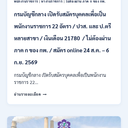
พนักงานราชการ
|
หางานราชการ
|
ไม่ต้องผ่าน ภาค ก ของ กพ.
เดือน
+
กรมบัญชีกลาง เปิดรับสมัครบุคคลเพื่อเป็น
ค่า
ครอง
พนักงานราชการ 22 อัตรา / ปวส. และ ป.ตรี
ชีพ
+
หลายสาขา / เงินเดือน 21780 / ไม่ต้องผ่าน
ค่า
ตอบแทน
ภาค ก ของ กพ. / สมัคร online 24 ส.ค. – 6
พิเศษ
/
สมัคร
ก.ย. 2569
บัดนี้
–
กรมบัญชีกลาง เปิดรับสมัครบุคคลเพื่อเป็นพนักงาน
22
ราชการ 22…
สิงหาคม
2569
กรม
อ่านรายละเอียด
บัญชี
กลาง
เปิด
รับ
สมัคร
บุคคล