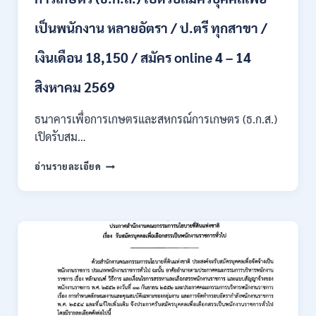
/
เงิน
เป็นพนักงาน หลายอัตรา / ป.ตรี ทุกสาขา /
เดือน
สูงสุด
เงินเดือน 18,150 / สมัคร online 4 – 14
21780
/
สิงหาคม 2569
ไม่
ต้อง
ผ่าน
ธนาคารเพื่อการเกษตรและสหกรณ์การเกษตร (ธ.ก.ส.)
ภาค
เปิดรับสม…
ก
ของ
ธนาคาร
อ่านรายละเอียด
กพ.
เพื่อ
/
การเกษตร
สมัคร
และ
ONLINE
สหกรณ์
3
การเกษตร
–
(ธ.ก.ส.)
10
เปิด
สิงหาคม
รับ
2569
สมัคร
บุคคล