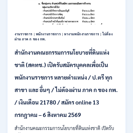
เพื่อ
เป็น
พนักงาน
หลาย
อัตรา
/
งานราชการ
|
พนักงานราชการ
|
หางานพนักงานราชการ
|
ไม่ต้อง
ป.ตรี
ผ่าน ภาค ก ของ กพ.
ทุก
สาขา
สำนักงานคณะกรรมการนโยบายที่ดินแห่ง
/
เงิน
ชาติ (สคทช.) เปิดรับสมัครบุคคลเพื่อเป็น
เดือน
18,150
พนักงานราชการ หลายตำแหน่ง / ป.ตรี ทุก
/
สมัคร
สาขา และ อื่นๆ / ไม่ต้องผ่าน ภาค ก ของ กพ.
ONLINE
4
/ เงินเดือน 21780 / สมัคร online 13
–
14
สิงหาคม
กรกฎาคม – 6 สิงหาคม 2569
2569
สำนักงานคณะกรรมการนโยบายที่ดินแห่งชาติ เปิดรับ