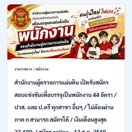
ล้าน
นา
เชียงใหม่
เปิด
รับ
สมัคร
คัด
เลือก
บุคคล
เพื่อ
จ้าง
เป็น
งานราชการ
|
พนักงาน
ลูกจ้าง
ชั่วคราว
สำนักงานผู้ตรวจการแผ่นดิน เปิดรับสมัคร
หลาย
อัตรา
สอบแข่งขันเพื่อบรรจุเป็นพนักงาน 44 อัตรา /
/
ป.ตรี
ปวส. และ ป.ตรี ทุกสาขา อื่นๆ / ไม่ต้องผ่าน
หลาย
สาขา
ภาค ก สามารถ สมัครได้ / เงินเดือนสูงสุด
+
/
23,600 / สมัคร online – 13 ส.ค. 2569