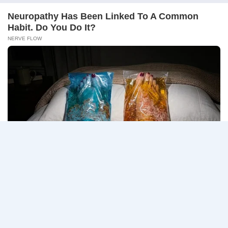
10
ศาลปกครอง เปิดรับสมัครสอบแข่งขันเพื่อบรรจุเข้ารับ
สิงหาคม
ราชการ…
2569
ศาล
อ่านรายละเอียด
ปกครอง
เปิด
รับ
สมัคร
Page
Next
1
2
3
สอบ
แข่งขัน
navigation
Page
เพื่อ
บรรจุ
เข้า
รับ
ราชการ
72
อัตรา
/
ป.ตรี
หลาย
สาขา
/