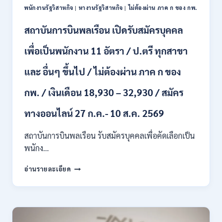
ผ่าน
ONLINE
พนักงานรัฐวิสาหกิจ
|
หางานรัฐวิสาหกิจ
|
ไม่ต้องผ่าน ภาค ก ของ กพ.
ภาค
–
ก.
13
สถาบันการบินพลเรือน เปิดรับสมัครบุคคล
/
ส.ค.
เงิน
2569
เพื่อเป็นพนักงาน 11 อัตรา / ป.ตรี ทุกสาขา
เดือน
18150
/
และ อื่นๆ ขึ้นไป / ไม่ต้องผ่าน ภาค ก ของ
สมัคร
13
กพ. / เงินเดือน 18,930 – 32,930 / สมัคร
–
25
ทางออนไลน์ 27 ก.ค.- 10 ส.ค. 2569
สิงหาคม
2569
สถาบันการบินพลเรือน รับสมัครบุคคลเพื่อคัดเลือกเป็น
พนักง…
สถาบัน
อ่านรายละเอียด
การ
บิน
พลเรือน
เปิด
รับ