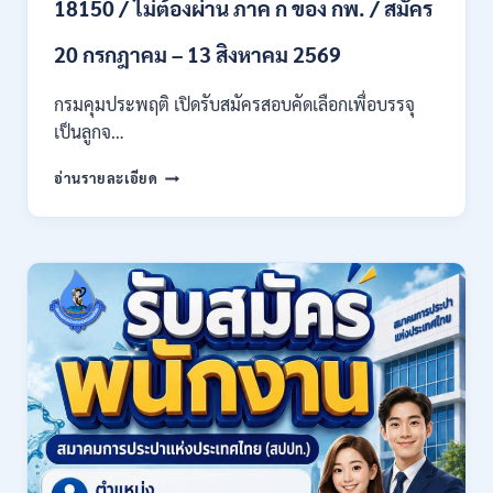
18150 / ไม่ต้องผ่าน ภาค ก ของ กพ. / สมัคร
สาขา
และ
20 กรกฎาคม – 13 สิงหาคม 2569
อื่นๆ
/
กรมคุมประพฤติ เปิดรับสมัครสอบคัดเลือกเพื่อบรรจุ
ไม่
เป็นลูกจ…
ต้อง
ผ่าน
กรม
ภาค
อ่านรายละเอียด
คุม
ก
ประพฤติ
ของ
เปิด
กพ.
รับ
/
สมัค
เงิน
รบ
เดือน
งาน
21780
ปวช.
/
ปวส.
สมัคร
และ
ONLINE
ป.ตรี
13
หลาย
กรกฎาคม
สาขา
–
/
6