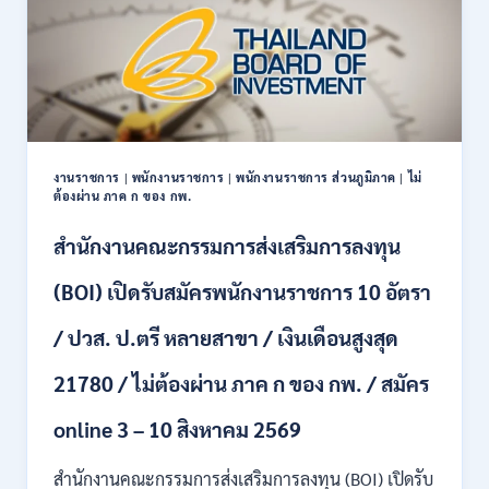
สมัคร
บุคคล
เพื่อ
เป็น
พนักงาน
11
อัตรา
/
งานราชการ
|
พนักงานราชการ
|
พนักงานราชการ ส่วนภูมิภาค
|
ไม่
ป.ตรี
ต้องผ่าน ภาค ก ของ กพ.
ทุก
สาขา
สำนักงานคณะกรรมการส่งเสริมการลงทุน
และ
อื่นๆ
(BOI) เปิดรับสมัครพนักงานราชการ 10 อัตรา
ขึ้น
ไป
/ ปวส. ป.ตรี หลายสาขา / เงินเดือนสูงสุด
/
ไม่
21780 / ไม่ต้องผ่าน ภาค ก ของ กพ. / สมัคร
ต้อง
ผ่าน
ภาค
online 3 – 10 สิงหาคม 2569
ก
ของ
สำนักงานคณะกรรมการส่งเสริมการลงทุน (BOI) เปิดรับ
กพ.