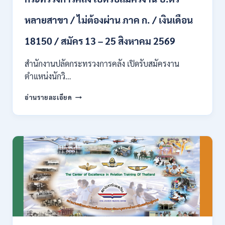
ปวส.
หลายสาขา / ไม่ต้องผ่าน ภาค ก. / เงินเดือน
และ
ป.ตรี
18150 / สมัคร 13 – 25 สิงหาคม 2569
ทุก
สาขา
อื่นๆ
สำนักงานปลัดกระทรวงการคลัง เปิดรับสมัครงาน
/
ตำแหน่งนักวิ…
ไม่
ต้อง
กระทรวง
อ่านรายละเอียด
ผ่าน
การ
ภาค
คลัง
ก
เปิด
สามารถ
รับ
สมัคร
สมัคร
ได้
งาน
/
ป.ตรี
เงิน
หลาย
เดือน
สาขา
สูงสุด
/
23,600
ไม่
/
ต้อง
สมัคร