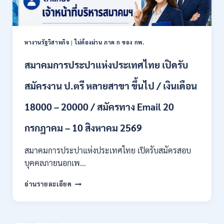
เงิน
สิงหาคม
เดือน
2569
18150
/
หางานรัฐวิสาหกิจ
|
ไม่ต้องผ่าน ภาค ก ของ กพ.
ไม่
ต้อง
สมาคมการประปาแห่งประเทศไทย เปิดรับ
ผ่าน
ภาค
สมัครงาน ป.ตรี หลายสาขา ขึ้นไป / เงินเดือน
ก
ของ
กพ.
18000 – 20000 / สมัครทาง Email 20
/
สมัคร
กรกฎาคม – 10 สิงหาคม 2569
20
กรกฎาคม
สมาคมการประปาแห่งประเทศไทย เปิดรับสมัครสอบ
–
บุคคลภายนอกเพ…
13
สิงหาคม
สมาคม
อ่านรายละเอียด
2569
การ
ประปา
แห่ง
ประเทศไทย