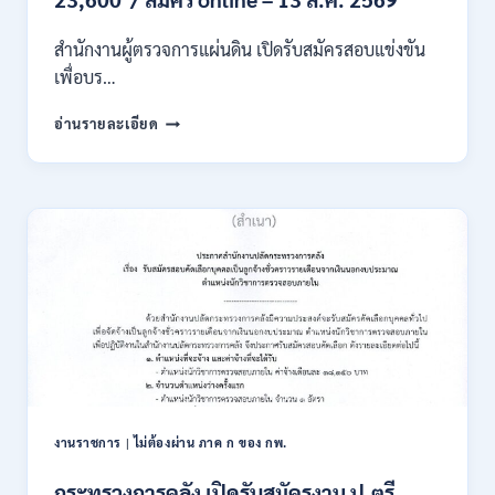
เงิน
เดือน
สำนักงานผู้ตรวจการแผ่นดิน เปิดรับสมัครสอบแข่งขัน
สูงสุด
21180
เพื่อบร…
/
สมัคร
สำนักงาน
อ่านรายละเอียด
ONLINE
ผู้
15
ตรวจ
ก.ค.
การ
–
แผ่น
7
ดิน
ส.ค.
เปิด
2569
รับ
สมัคร
สอบ
แข่งขัน
เพื่อ
บรรจุ
เป็น
พนักงาน
งานราชการ
|
ไม่ต้องผ่าน ภาค ก ของ กพ.
44
อัตรา
กระทรวงการคลัง เปิดรับสมัครงาน ป.ตรี
/