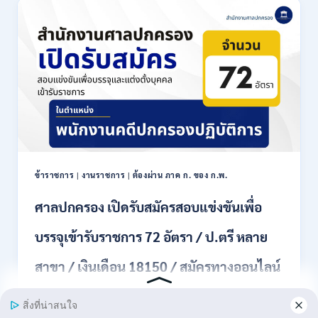
เปิด
รับ
สมัคร
งาน
ป.ตรี
หลาย
สาขา
ขึ้น
ไป
/
เงิน
เดือน
ข้าราชการ
|
งานราชการ
|
ต้องผ่าน ภาค ก. ของ ก.พ.
18000
–
ศาลปกครอง เปิดรับสมัครสอบแข่งขันเพื่อ
20000
/
บรรจุเข้ารับราชการ 72 อัตรา / ป.ตรี หลาย
สมัคร
ทาง
สาขา / เงินเดือน 18150 / สมัครทางออนไลน์
EMAIL
20
31 สิงหาคม – 18 กันยายน 2569
กรกฎาคม
–