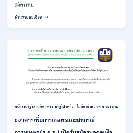
สมัครพน…
/
เงิน
สำนักงาน
อ่านรายละเอียด
เดือน
คณะ
18,930
กรรมการ
–
ส่ง
32,930
เสริม
/
การ
สมัคร
ลงทุน
ทาง
(BOI)
ออนไลน์
เปิด
27
รับ
ก.ค.-
สมัคร
10
พนักงาน
ส.ค.
ราชการ
2569
10
อัตรา
/
พนักงานรัฐวิสาหกิจ
|
หางานรัฐวิสาหกิจ
|
ไม่ต้องผ่าน ภาค ก ของ กพ.
ปวส.
ป.ตรี
ธนาคารเพื่อการเกษตรและสหกรณ์
หลาย
สาขา
การเกษตร (ธ.ก.ส.) เปิดรับสมัครบุคคลเพื่อ