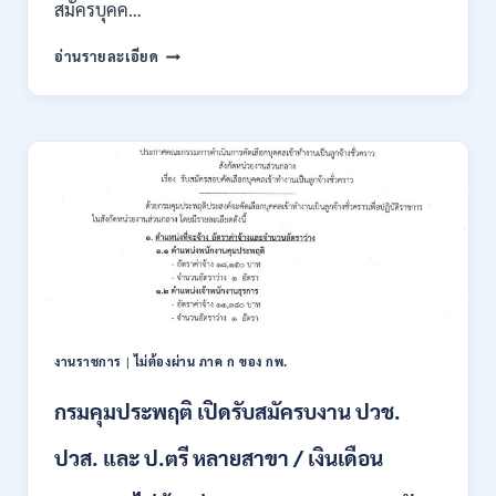
สมัครบุคค…
สำนักงาน
อ่านรายละเอียด
คณะ
กรรมการ
นโยบาย
ที่ดิน
แห่ง
ชาติ
(สคทช.)
เปิด
รับ
สมัคร
บุคคล
เพื่อ
เป็น
พนักงาน
งานราชการ
|
ไม่ต้องผ่าน ภาค ก ของ กพ.
ราชการ
หลาย
กรมคุมประพฤติ เปิดรับสมัครบงาน ปวช.
ตำแหน่ง
/
ปวส. และ ป.ตรี หลายสาขา / เงินเดือน
ป.ตรี
ทุก