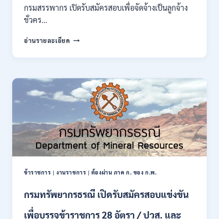
ของ
กรมสรรพากร เปิดรับสมัครสอบเพื่อจัดจ้างเป็นลูกจ้าง
กพ.
ชั่วคร…
/
สมัคร
กรม
อ่านรายละเอียด
10
สรรพากร
–
เปิด
17
รับ
สิงหาคม
สมัคร
2569
งาน
138
อัตรา
/
ปวช.
ปวส.
ป.ตรี
หลาย
สาขา
ข้าราชการ
|
งานราชการ
|
ต้องผ่าน ภาค ก. ของ ก.พ.
/
ไม่
กรมทรัพยากรธรณี เปิดรับสมัครสอบแข่งขัน
ต้อง
ผ่าน
เพื่อบรรจุข้าราชการ 28 อัตรา / ปวส. และ
ภาค