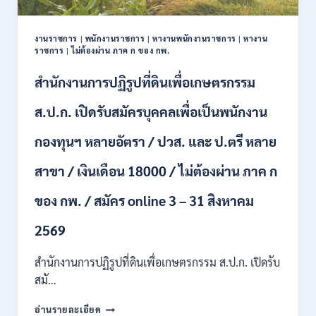
ปวช.
ปวส.
งานราชการ
|
พนักงานราชการ
|
หางานพนักงานราชการ
|
หางาน
ป.ตรี
ราชการ
|
ไม่ต้องผ่าน ภาค ก ของ กพ.
หลาย
สาขา
สำนักงานการปฏิรูปที่ดินเพื่อเกษตรกรรม
/
ไม่
ส.ป.ก. เปิดรับสมัครบุคคลเพื่อเป็นพนักงาน
ต้อง
ผ่าน
กองทุนฯ หลายอัตรา / ปวส. และ ป.ตรี หลาย
ภาค
ก
สาขา / เงินเดือน 18000 / ไม่ต้องผ่าน ภาค ก
ของ
กพ.
/
ของ กพ. / สมัคร online 3 – 31 สิงหาคม
เงิน
เดือน
2569
11380
–
สำนักงานการปฏิรูปที่ดินเพื่อเกษตรกรรม ส.ป.ก. เปิดรับ
28780
สมั…
/
สมัคร
สำนักงาน
อ่านรายละเอียด
10