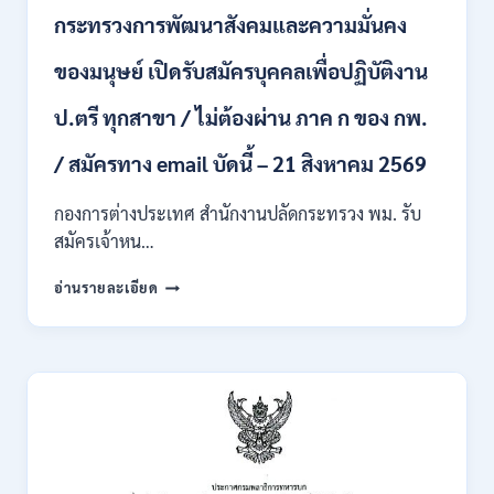
บุคคล
กระทรวงการพัฒนาสังคมและความมั่นคง
เข้า
รับ
ของมนุษย์ เปิดรับสมัครบุคคลเพื่อปฏิบัติงาน
ราชการ
24
อัตรา
ป.ตรี ทุกสาขา / ไม่ต้องผ่าน ภาค ก ของ กพ.
บรรจุ
ส่วน
/ สมัครทาง email บัดนี้ – 21 สิงหาคม 2569
กลาง
และ
กองการต่างประเทศ สำนักงานปลัดกระทรวง พม. รับ
ส่วน
สมัครเจ้าหน…
ภูมิภาค
/
กระทรวง
อ่านรายละเอียด
สมัคร
การ
ONLINE
พัฒนา
18
สังคม
สิงหาคม
และ
–
ความ
7
มั่นคง
กันยายน
ของ
2569
มนุษย์
เปิด