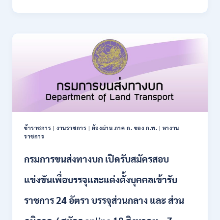
การ
–
ปฏิรูป
21
ที่ดิน
สิงหาคม
เพื่อ
2569
เกษตรกรรม
ส.ป.ก.
เปิด
รับ
สมัคร
บุคคล
เพื่อ
เป็น
พนักงาน
ข้าราชการ
|
งานราชการ
|
ต้องผ่าน ภาค ก. ของ ก.พ.
|
หางาน
กอง
ราชการ
ทุนฯ
หลาย
กรมการขนส่งทางบก เปิดรับสมัครสอบ
อัตรา
/
แข่งขันเพื่อบรรจุและแต่งตั้งบุคคลเข้ารับ
ปวส.
และ
ราชการ 24 อัตรา บรรจุส่วนกลาง และ ส่วน
ป.ตรี
หลาย
สาขา