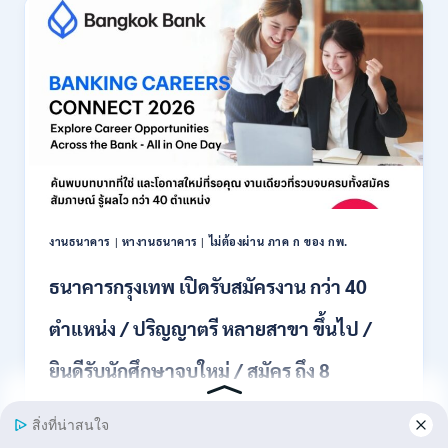
รับ
สมัคร
พนักงาน
ปริญญา
ตรี
ทุก
สาขา
/
ไม่
ต้อง
ผ่าน
ภาค
งานธนาคาร
|
หางานธนาคาร
|
ไม่ต้องผ่าน ภาค ก ของ กพ.
ก
ของ
ธนาคารกรุงเทพ เปิดรับสมัครงาน กว่า 40
กพ.
/
ตำแหน่ง / ปริญญาตรี หลายสาขา ขึ้นไป /
เงิน
เดือน
ยินดีรับนักศึกษาจบใหม่ / สมัคร ถึง 8
18,150
/
สิงหาคม 2569
สมัคร
3