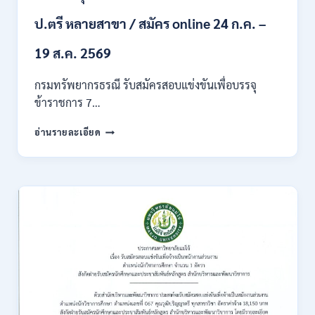
ก
ของ
ป.ตรี หลายสาขา / สมัคร online 24 ก.ค. –
กพ.
/
19 ส.ค. 2569
เงิน
เดือน
กรมทรัพยากรธรณี รับสมัครสอบแข่งขันเพื่อบรรจุ
18150
ข้าราชการ 7…
/
สมัคร
กรม
อ่านรายละเอียด
ONLINE
ทรัพยากรธรณี
17
เปิด
–
รับ
31
สมัคร
สิงหาคม
สอบ
2569
แข่งขัน
เพื่อ
บรรจุ
ข้าราชการ
28
อัตรา
/
ปวส.