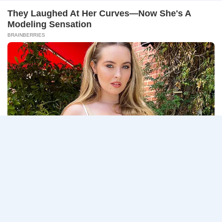
–
ธนาคารกรุงเทพ เปิดรับสมัครงาน BANKING CAREERS
14
CONNECT 2…
สิงหาคม
2569
ธนาคาร
อ่านรายละเอียด
กรุงเทพ
เปิด
รับ
สมัคร
Page
Next
1
2
3
…
5
งาน
กว่า
navigation
Page
40
ตำแหน่ง
/
ปริญญา
ตรี
หลาย
สาขา
ขึ้น
ไป
/
ยินดี
รับ