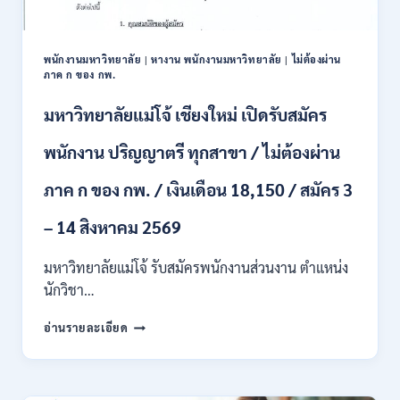
และ
ป.ตรี
หลาย
พนักงานมหาวิทยาลัย
|
หางาน พนักงานมหาวิทยาลัย
|
ไม่ต้องผ่าน
สาขา
ภาค ก ของ กพ.
/
สมัคร
มหาวิทยาลัยแม่โจ้ เชียงใหม่ เปิดรับสมัคร
ONLINE
24
พนักงาน ปริญญาตรี ทุกสาขา / ไม่ต้องผ่าน
ก.ค.
–
ภาค ก ของ กพ. / เงินเดือน 18,150 / สมัคร 3
19
ส.ค.
– 14 สิงหาคม 2569
2569
มหาวิทยาลัยแม่โจ้ รับสมัครพนักงานส่วนงาน ตำแหน่ง
นักวิชา…
มหาวิทยาลัย
อ่านรายละเอียด
แม่
โจ้
เชียงใหม่
เปิด