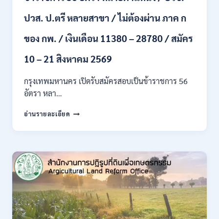
ขึ้น
ปวส. ป.ตรี หลายสาขา / ไม่ต้องผ่าน ภาค ก
ไป
/
ของ กพ. / เงินเดือน 11380 – 28780 / สมัคร
เงิน
เดือน
23,290
10 – 21 สิงหาคม 2569
/
สมัคร
กรุงเทพมหานคร เปิดรับสมัครสอบเป็นข้าราชการ 56
ONLINE
อัตรา หลา…
10
–
กรุงเทพมหานคร
อ่านรายละเอียด
26
เปิด
ส.ค.
รับ
2569
สมัคร
สอบ
เป็น
ข้าราชการ
56
อัตรา
หลาย
ตำแหน่ง
/