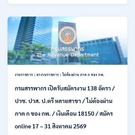
ทหาร
21
บก
สิงหาคม
เปิด
2569
รับ
สมัคร
บุคคล
พลเรือน
เป็น
พนักงาน
ราชการ
66
อัตรา
งานราชการ
|
หางานราชการ
|
ไม่ต้องผ่าน ภาค ก ของ กพ.
/
ชาย
กรมสรรพากร เปิดรับสมัครงาน 138 อัตรา /
และ
หญิง
ปวช. ปวส. ป.ตรี หลายสาขา / ไม่ต้องผ่าน
/
ไม่
ต้อง
ภาค ก ของ กพ. / เงินเดือน 18150 / สมัคร
ผ่าน
ภาค
online 17 – 31 สิงหาคม 2569
ก