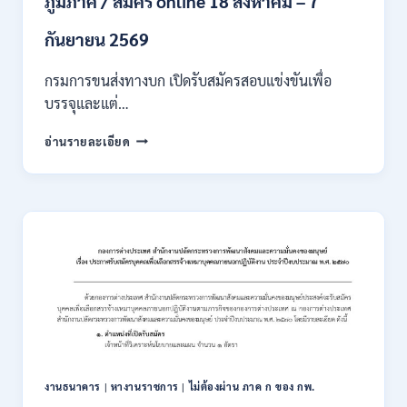
ภูมิภาค / สมัคร online 18 สิงหาคม – 7
/
เงิน
กันยายน 2569
เดือน
18000
กรมการขนส่งทางบก เปิดรับสมัครสอบแข่งขันเพื่อ
/
บรรจุและแต่…
ไม่
ต้อง
กรม
อ่านรายละเอียด
ผ่าน
การ
ภาค
ขนส่ง
ก
ทาง
ของ
บก
กพ.
เปิด
/
รับ
สมัคร
สมัคร
ONLINE
สอบ
3
แข่งขัน
–
เพื่อ
31
บรรจุ
สิงหาคม
และ
2569
แต่ง
งานธนาคาร
|
หางานราชการ
|
ไม่ต้องผ่าน ภาค ก ของ กพ.
ตั้ง