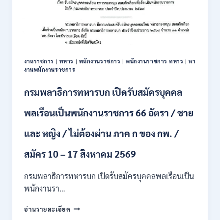
รับ
สมัคร
บุคคล
เพื่อ
ปฏิบัติ
งาน
งานราชการ
|
ทหาร
|
พนักงานราชการ
|
พนักงานราชการ ทหาร
|
หา
ป.ตรี
งานพนักงานราชการ
ทุก
สาขา
กรมพลาธิการทหารบก เปิดรับสมัครบุคคล
/
ไม่
พลเรือนเป็นพนักงานราชการ 66 อัตรา / ชาย
ต้อง
ผ่าน
และ หญิง / ไม่ต้องผ่าน ภาค ก ของ กพ. /
ภาค
ก
ของ
สมัคร 10 – 17 สิงหาคม 2569
กพ.
/
กรมพลาธิการทหารบก เปิดรับสมัครบุคคลพลเรือนเป็น
สมัคร
พนักงานรา…
ทาง
EMAIL
กรม
อ่านรายละเอียด
บัดนี้
พลาธิการ
–