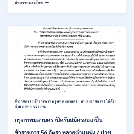
การ
อ่านรายละเอียด
นิคม
อุตสาหกรรม
แห่ง
ประเทศไทย
(กนอ.)
เปิด
รับ
สมัคร
บุคคล
เพื่อ
บรรจุ
เป็น
พนักงาน
รัฐวิสาหกิจ
16
อัตรา
ข้าราชการ
|
ข้าราชการ กรุงเทพมหานคร
|
หางานราชการ
|
ไม่ต้อง
/
ผ่าน ภาค ก ของ กพ.
ป.ตรี
หลา
กรุงเทพมหานคร เปิดรับสมัครสอบเป็น
ส
สาขา
ข้าราชการ 56 อัตรา หลายตำแหน่ง / ปวช.
+