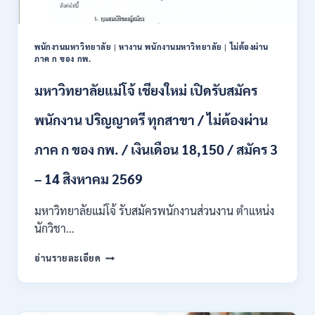
และ
ป.ตรี
หลาย
พนักงานมหาวิทยาลัย
|
หางาน พนักงานมหาวิทยาลัย
|
ไม่ต้องผ่าน
สาขา
ภาค ก ของ กพ.
/
สมัคร
มหาวิทยาลัยแม่โจ้ เชียงใหม่ เปิดรับสมัคร
ONLINE
24
พนักงาน ปริญญาตรี ทุกสาขา / ไม่ต้องผ่าน
ก.ค.
–
ภาค ก ของ กพ. / เงินเดือน 18,150 / สมัคร 3
19
ส.ค.
– 14 สิงหาคม 2569
2569
มหาวิทยาลัยแม่โจ้ รับสมัครพนักงานส่วนงาน ตำแหน่ง
นักวิชา…
มหาวิทยาลัย
อ่านรายละเอียด
แม่
โจ้
เชียงใหม่
เปิด