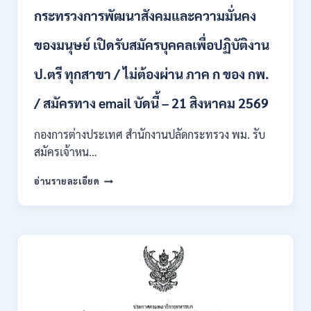
บุคคล
กระทรวงการพัฒนาสังคมและความมั่นคง
เข้า
รับ
ของมนุษย์ เปิดรับสมัครบุคคลเพื่อปฏิบัติงาน
ราชการ
24
อัตรา
ป.ตรี ทุกสาขา / ไม่ต้องผ่าน ภาค ก ของ กพ.
บรรจุ
ส่วน
/ สมัครทาง email บัดนี้ – 21 สิงหาคม 2569
กลาง
และ
กองการต่างประเทศ สำนักงานปลัดกระทรวง พม. รับ
ส่วน
สมัครเจ้าหน…
ภูมิภาค
/
กระทรวง
อ่านรายละเอียด
สมัคร
การ
ONLINE
พัฒนา
18
สังคม
สิงหาคม
และ
–
ความ
7
มั่นคง
กันยายน
ของ
2569
มนุษย์
เปิด