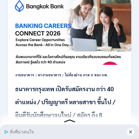
รับ
สมัคร
พนักงาน
ปริญญา
ตรี
ทุก
สาขา
/
ไม่
ต้อง
ผ่าน
ภาค
งานธนาคาร
|
หางานธนาคาร
|
ไม่ต้องผ่าน ภาค ก ของ กพ.
ก
ของ
ธนาคารกรุงเทพ เปิดรับสมัครงาน กว่า 40
กพ.
/
ตำแหน่ง / ปริญญาตรี หลายสาขา ขึ้นไป /
เงิน
เดือน
ยินดีรับนักศึกษาจบใหม่ / สมัคร ถึง 8
18,150
/
สิงหาคม 2569
สมัคร
3