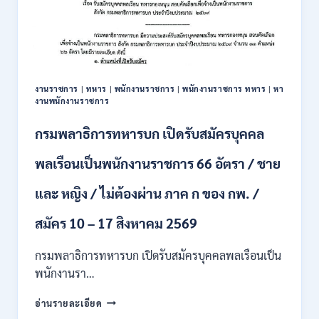
รับ
สมัคร
บุคคล
เพื่อ
ปฏิบัติ
งาน
งานราชการ
|
ทหาร
|
พนักงานราชการ
|
พนักงานราชการ ทหาร
|
หา
ป.ตรี
งานพนักงานราชการ
ทุก
สาขา
กรมพลาธิการทหารบก เปิดรับสมัครบุคคล
/
ไม่
พลเรือนเป็นพนักงานราชการ 66 อัตรา / ชาย
ต้อง
ผ่าน
และ หญิง / ไม่ต้องผ่าน ภาค ก ของ กพ. /
ภาค
ก
ของ
สมัคร 10 – 17 สิงหาคม 2569
กพ.
/
กรมพลาธิการทหารบก เปิดรับสมัครบุคคลพลเรือนเป็น
สมัคร
พนักงานรา…
ทาง
EMAIL
กรม
อ่านรายละเอียด
บัดนี้
พลาธิการ
–