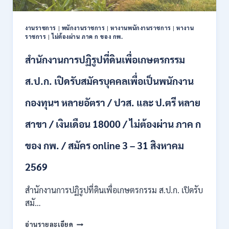
ปวช.
ปวส.
งานราชการ
|
พนักงานราชการ
|
หางานพนักงานราชการ
|
หางาน
ป.ตรี
ราชการ
|
ไม่ต้องผ่าน ภาค ก ของ กพ.
หลาย
สาขา
สำนักงานการปฏิรูปที่ดินเพื่อเกษตรกรรม
/
ไม่
ส.ป.ก. เปิดรับสมัครบุคคลเพื่อเป็นพนักงาน
ต้อง
ผ่าน
กองทุนฯ หลายอัตรา / ปวส. และ ป.ตรี หลาย
ภาค
ก
สาขา / เงินเดือน 18000 / ไม่ต้องผ่าน ภาค ก
ของ
กพ.
/
ของ กพ. / สมัคร online 3 – 31 สิงหาคม
เงิน
เดือน
2569
11380
–
สำนักงานการปฏิรูปที่ดินเพื่อเกษตรกรรม ส.ป.ก. เปิดรับ
28780
สมั…
/
สมัคร
สำนักงาน
อ่านรายละเอียด
10