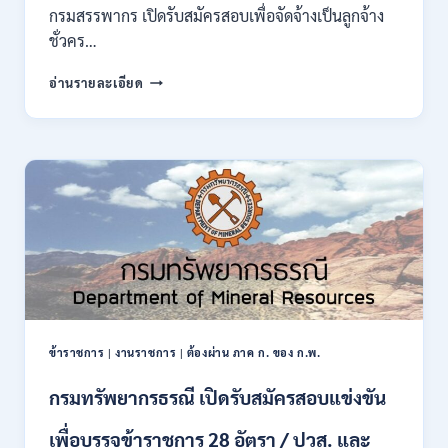
ของ
กรมสรรพากร เปิดรับสมัครสอบเพื่อจัดจ้างเป็นลูกจ้าง
กพ.
ชั่วคร…
/
สมัคร
กรม
อ่านรายละเอียด
10
สรรพากร
–
เปิด
17
รับ
สิงหาคม
สมัคร
2569
งาน
138
อัตรา
/
ปวช.
ปวส.
ป.ตรี
หลาย
สาขา
ข้าราชการ
|
งานราชการ
|
ต้องผ่าน ภาค ก. ของ ก.พ.
/
ไม่
กรมทรัพยากรธรณี เปิดรับสมัครสอบแข่งขัน
ต้อง
ผ่าน
เพื่อบรรจุข้าราชการ 28 อัตรา / ปวส. และ
ภาค