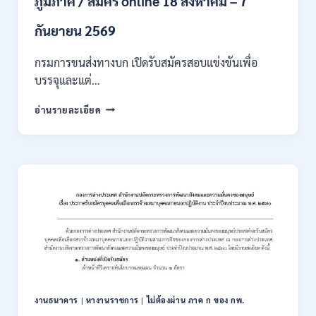
ภูมิภาค / สมัคร online 18 สิงหาคม – 7
/
เงิน
กันยายน 2569
เดือน
18000
กรมการขนส่งทางบก เปิดรับสมัครสอบแข่งขันเพื่อ
/
บรรจุและแต่…
ไม่
ต้อง
กรม
อ่านรายละเอียด
ผ่าน
การ
ภาค
ขนส่ง
ก
ทาง
ของ
บก
กพ.
เปิด
/
รับ
สมัคร
สมัคร
ONLINE
สอบ
3
แข่งขัน
–
เพื่อ
31
บรรจุ
สิงหาคม
และ
2569
แต่ง
งานธนาคาร
|
หางานราชการ
|
ไม่ต้องผ่าน ภาค ก ของ กพ.
ตั้ง