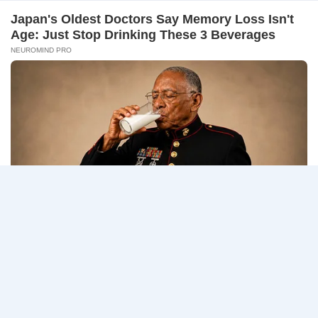
–
ธนาคารกรุงเทพ เปิดรับสมัครงาน BANKING CAREERS
14
CONNECT 2…
สิงหาคม
2569
ธนาคาร
อ่านรายละเอียด
กรุงเทพ
เปิด
รับ
สมัคร
Page
Next
1
2
3
…
5
งาน
กว่า
navigation
Page
40
ตำแหน่ง
/
ปริญญา
ตรี
หลาย
สาขา
ขึ้น
ไป
/
ยินดี
รับ