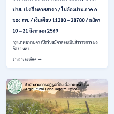
ขึ้น
ปวส. ป.ตรี หลายสาขา / ไม่ต้องผ่าน ภาค ก
ไป
/
ของ กพ. / เงินเดือน 11380 – 28780 / สมัคร
เงิน
เดือน
23,290
10 – 21 สิงหาคม 2569
/
สมัคร
กรุงเทพมหานคร เปิดรับสมัครสอบเป็นข้าราชการ 56
ONLINE
อัตรา หลา…
10
–
กรุงเทพมหานคร
อ่านรายละเอียด
26
เปิด
ส.ค.
รับ
2569
สมัคร
สอบ
เป็น
ข้าราชการ
56
อัตรา
หลาย
ตำแหน่ง
/