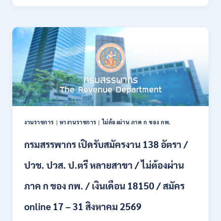
ทหาร
21
บก
สิงหาคม
เปิด
2569
รับ
สมัคร
บุคคล
พลเรือน
เป็น
พนักงาน
ราชการ
66
อัตรา
งานราชการ
|
หางานราชการ
|
ไม่ต้องผ่าน ภาค ก ของ กพ.
/
ชาย
กรมสรรพากร เปิดรับสมัครงาน 138 อัตรา /
และ
หญิง
ปวช. ปวส. ป.ตรี หลายสาขา / ไม่ต้องผ่าน
/
ไม่
ต้อง
ภาค ก ของ กพ. / เงินเดือน 18150 / สมัคร
ผ่าน
ภาค
online 17 – 31 สิงหาคม 2569
ก