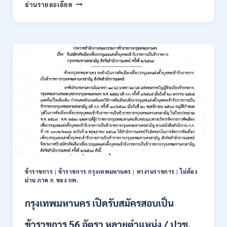
การ
อ่านรายละเอียด
นิคม
อุตสาหกรรม
แห่ง
ประเทศไทย
(กนอ.)
เปิด
รับ
สมัคร
บุคคล
เพื่อ
บรรจุ
เป็น
พนักงาน
รัฐวิสาหกิจ
16
อัตรา
ข้าราชการ
|
ข้าราชการ กรุงเทพมหานคร
|
หางานราชการ
|
ไม่ต้อง
/
ผ่าน ภาค ก ของ กพ.
ป.ตรี
หลา
กรุงเทพมหานคร เปิดรับสมัครสอบเป็น
ส
สาขา
ข้าราชการ 56 อัตรา หลายตำแหน่ง / ปวช.
+