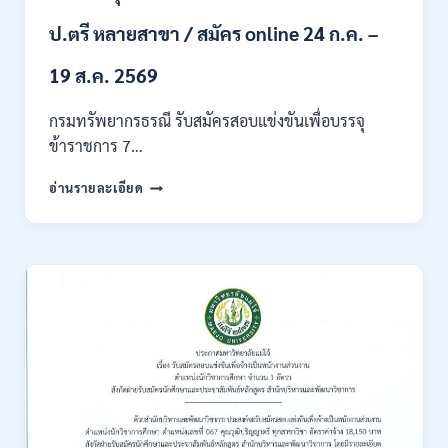
ก
ของ
ป.ตรี หลายสาขา / สมัคร online 24 ก.ค. –
กพ.
/
19 ส.ค. 2569
เงิน
เดือน
กรมทรัพยากรธรณี รับสมัครสอบแข่งขันเพื่อบรรจุ
18150
ข้าราชการ 7…
/
สมัคร
กรม
อ่านรายละเอียด
ONLINE
ทรัพยากรธรณี
17
เปิด
–
รับ
31
สมัคร
สิงหาคม
สอบ
2569
แข่งขัน
เพื่อ
บรรจุ
ข้าราชการ
28
อัตรา
/
ปวส.