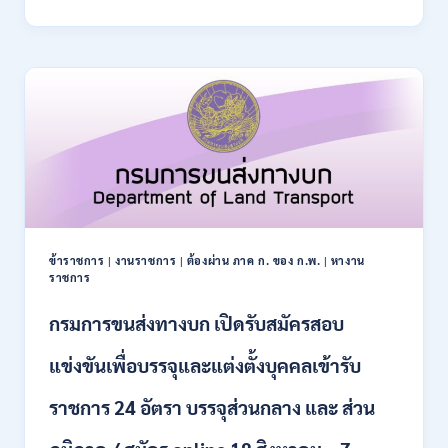
การ
–
ปฏิรูป
21
ที่ดิน
สิงหาคม
เพื่อ
2569
เกษตรกรรม
ส.ป.ก.
เปิด
รับ
สมัคร
บุคคล
เพื่อ
เป็น
พนักงาน
ข้าราชการ
|
งานราชการ
|
ต้องผ่าน ภาค ก. ของ ก.พ.
|
หางาน
กอง
ราชการ
ทุนฯ
หลาย
กรมการขนส่งทางบก เปิดรับสมัครสอบ
อัตรา
/
แข่งขันเพื่อบรรจุและแต่งตั้งบุคคลเข้ารับ
ปวส.
และ
ราชการ 24 อัตรา บรรจุส่วนกลาง และ ส่วน
ป.ตรี
หลาย
สาขา