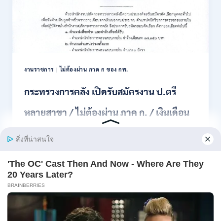
สมัคร
สอบ
แข่งขัน
เพื่อ
บรรจุ
เป็น
พนักงาน
งานราชการ
|
ไม่ต้องผ่าน ภาค ก ของ กพ.
44
อัตรา
กระทรวงการคลัง เปิดรับสมัครงาน ป.ตรี
/
ปวส.
หลายสาขา / ไม่ต้องผ่าน ภาค ก. / เงินเดือน
และ
ป.ตรี
18150 / สมัคร 13 – 25 สิงหาคม 2569
ทุก
สาขา
อื่นๆ
สำนักงานปลัดกระทรวงการคลัง เปิดรับสมัครงาน
/
ตำแหน่งนักวิ…
ไม่
ต้อง
กระทรวง
อ่านรายละเอียด
ผ่าน
การ
ภาค
คลัง
ก
เปิด
สามารถ