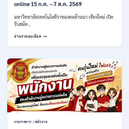
21,780
online 15 ก.ค. – 7 ส.ค. 2569
/
ไม่
มหาวิทยาลัยเทคโนโลยีราชมงคลล้านนา เชียงใหม่ เปิด
ต้อง
รับสมัค…
ผ่าน
ภาต
มหาวิทยาลัย
ก
อ่านรายละเอียด
เทคโนโลยี
ของ
ราช
กพ.
มงคล
/
ล้าน
สมัคร
นา
17
เชียงใหม่
–
เปิด
21
รับ
สิงหาคม
สมัคร
2569
คัด
เลือก
บุคคล
เพื่อ
จ้าง
เป็น
งานราชการ
|
พนักงาน
ลูกจ้าง