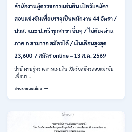
ชั่วคราว
สำนักงานผู้ตรวจการแผ่นดิน เปิดรับสมัคร
หลาย
อัตรา
สอบแข่งขันเพื่อบรรจุเป็นพนักงาน 44 อัตรา /
/
ป.ตรี
ปวส. และ ป.ตรี ทุกสาขา อื่นๆ / ไม่ต้องผ่าน
หลาย
สาขา
ภาค ก สามารถ สมัครได้ / เงินเดือนสูงสุด
+
/
23,600 / สมัคร online – 13 ส.ค. 2569
เงิน
เดือน
สำนักงานผู้ตรวจการแผ่นดิน เปิดรับสมัครสอบแข่งขัน
สูงสุด
21180
เพื่อบร…
/
สมัคร
สำนักงาน
อ่านรายละเอียด
ONLINE
ผู้
15
ตรวจ
ก.ค.
การ
–
แผ่น
7
ดิน
ส.ค.
เปิด
2569
รับ