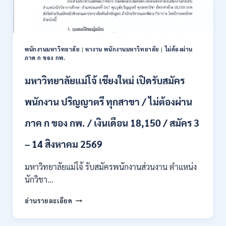
/
ปวส.
และ
ป.ตรี
หลาย
พนักงานมหาวิทยาลัย
|
หางาน พนักงานมหาวิทยาลัย
|
ไม่ต้องผ่าน
สาขา
ภาค ก ของ กพ.
/
สมัคร
มหาวิทยาลัยแม่โจ้ เชียงใหม่ เปิดรับสมัคร
ONLINE
24
พนักงาน ปริญญาตรี ทุกสาขา / ไม่ต้องผ่าน
ก.ค.
–
ภาค ก ของ กพ. / เงินเดือน 18,150 / สมัคร 3
19
ส.ค.
– 14 สิงหาคม 2569
2569
มหาวิทยาลัยแม่โจ้ รับสมัครพนักงานส่วนงาน ตำแหน่ง
นักวิชา…
มหาวิทยาลัย
อ่านรายละเอียด
แม่
โจ้