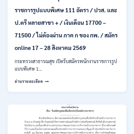
รับ
ราชการรูปแบบพิเศษ 111 อัตรา / ปวส. และ
นักศึกษา
จบ
ป.ตรี หลายสาขา + / เงินเดือน 17700 –
ใหม่
/
71500 / ไม่ต้องผ่าน ภาค ก ของ กพ. / สมัคร
สมัคร
ถึง
8
online 17 – 28 สิงหาคม 2569
สิงหาคม
2569
กระทรวงสาธารณสุข เปิดรับสมัครพนักงานราชการรูป
แบบพิเศษ 1…
กระทรวง
อ่านรายละเอียด
สาธารณสุข
เปิด
รับ
สมัคร
พนักงาน
ราชการ
รูป
แบบ
พิเศษ