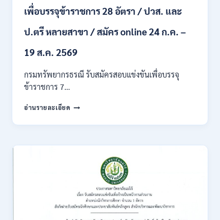
ผ่าน
เพื่อบรรจุข้าราชการ 28 อัตรา / ปวส. และ
ภาค
ก
ของ
ป.ตรี หลายสาขา / สมัคร online 24 ก.ค. –
กพ.
/
19 ส.ค. 2569
เงิน
เดือน
กรมทรัพยากรธรณี รับสมัครสอบแข่งขันเพื่อบรรจุ
18150
ข้าราชการ 7…
/
สมัคร
กรม
อ่านรายละเอียด
ONLINE
ทรัพยากรธรณี
17
เปิด
–
รับ
31
สมัคร
สิงหาคม
สอบ
2569
แข่งขัน
เพื่อ
บรรจุ
ข้าราชการ
28
อัตรา