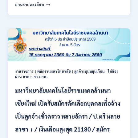
สำนักงาน
กพ.
อ่านรายละเอียด
สหกรณ์
/
จังหวัด
สมัคร
น่าน
ONLINE
กรม
17
ส่ง
–
เสริม
28
สหกรณ์
สิงหาคม
เปิด
2569
รับ
สมัคร
พนักงาน
งานราชการ
|
พนักงานมหาวิทยาลัย
|
ลูกจ้างทุนหมุนเวียน
|
ไม่ต้อง
ผ่าน ภาค ก ของ กพ.
ราชการ
ปวช.
มหาวิทยาลัยเทคโนโลยีราชมงคลล้านนา
ปวท.
ปวส.
ป.ตรี
เชียงใหม่ เปิดรับสมัครคัดเลือกบุคคลเพื่อจ้าง
ทุก
สาขา
เป็นลูกจ้างชั่วคราว หลายอัตรา / ป.ตรี หลาย
/
เงิน
สาขา + / เงินเดือนสูงสุด 21180 / สมัคร
เดือน