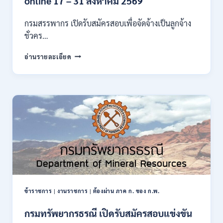
online 17 – 31 สิงหาคม 2569
ก
ของ
กรมสรรพากร เปิดรับสมัครสอบเพื่อจัดจ้างเป็นลูกจ้าง
กพ.
ชั่วคร…
/
สมัคร
กรม
อ่านรายละเอียด
10
สรรพากร
–
เปิด
17
รับ
สิงหาคม
สมัคร
2569
งาน
138
อัตรา
/
ปวช.
ปวส.
ป.ตรี
หลาย
สาขา
ข้าราชการ
|
งานราชการ
|
ต้องผ่าน ภาค ก. ของ ก.พ.
/
ไม่
กรมทรัพยากรธรณี เปิดรับสมัครสอบแข่งขัน
ต้อง