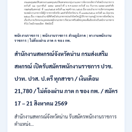
111
อัตรา
/
ปวส.
และ
ป.ตรี
พนักงานราชการ
|
พนักงานราชการ ส่วนภูมิภาค
|
หางานพนักงาน
หลาย
ราชการ
|
ไม่ต้องผ่าน ภาค ก ของ กพ.
สาขา
+
สำนักงานสหกรณ์จังหวัดน่าน กรมส่งเสริม
/
เงิน
สหกรณ์ เปิดรับสมัครพนักงานราชการ ปวช.
เดือน
17700
ปวท. ปวส. ป.ตรี ทุกสาขา / เงินเดือน
–
71500
21,780 / ไม่ต้องผ่าน ภาต ก ของ กพ. / สมัคร
/
ไม่
17 – 21 สิงหาคม 2569
ต้อง
ผ่าน
สำนักงานสหกรณ์จังหวัดน่าน รับสมัครพนักงานราชการ
ภาค
ก
ตำแหน่ง…
ของ