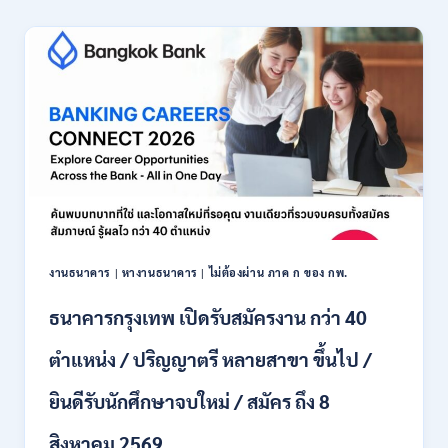
เชียงใหม่
เปิด
รับ
สมัคร
พนักงาน
ปริญญา
ตรี
ทุก
สาขา
/
ไม่
ต้อง
ผ่าน
ภาค
งานธนาคาร
|
หางานธนาคาร
|
ไม่ต้องผ่าน ภาค ก ของ กพ.
ก
ของ
ธนาคารกรุงเทพ เปิดรับสมัครงาน กว่า 40
กพ.
/
ตำแหน่ง / ปริญญาตรี หลายสาขา ขึ้นไป /
เงิน
เดือน
ยินดีรับนักศึกษาจบใหม่ / สมัคร ถึง 8
18,150
/
สิงหาคม 2569
สมัคร