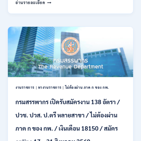
กรม
อ่านรายละเอียด
พลาธิการ
ทหาร
บก
เปิด
รับ
สมัคร
บุคคล
พลเรือน
เป็น
พนักงาน
ราชการ
66
อัตรา
งานราชการ
|
หางานราชการ
|
ไม่ต้องผ่าน ภาค ก ของ กพ.
/
ชาย
กรมสรรพากร เปิดรับสมัครงาน 138 อัตรา /
และ
หญิง
ปวช. ปวส. ป.ตรี หลายสาขา / ไม่ต้องผ่าน
/
ไม่
ต้อง
ภาค ก ของ กพ. / เงินเดือน 18150 / สมัคร
ผ่าน
ภาค