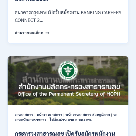
3
–
ธนาคารกรุงเทพ เปิดรับสมัครงาน BANKING CAREERS
14
CONNECT 2…
สิงหาคม
2569
ธนาคาร
อ่านรายละเอียด
กรุงเทพ
เปิด
รับ
สมัคร
งาน
กว่า
40
ตำแหน่ง
/
ปริญญา
ตรี
หลาย
สาขา
งานราชการ
|
พนักงานราชการ
|
พนักงานราชการ ส่วนภูมิภาค
|
หา
ขึ้น
งานพนักงานราชการ
|
ไม่ต้องผ่าน ภาค ก ของ กพ.
ไป
/
กระทรวงสาธารณสุข เปิดรับสมัครพนักงาน
ยินดี