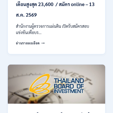
เดือนสูงสุด 23,600 / สมัคร online – 13
ส.ค. 2569
สำนักงานผู้ตรวจการแผ่นดิน เปิดรับสมัครสอบ
แข่งขันเพื่อบร…
สำนักงาน
อ่านรายละเอียด
ผู้
ตรวจ
การ
แผ่น
ดิน
เปิด
รับ
สมัคร
สอบ
แข่งขัน
เพื่อ
บรรจุ
เป็น
พนักงาน