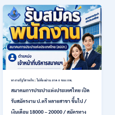
การเกษตร
(ธ.ก.ส.)
เปิด
รับ
สมัคร
บุคคล
เพื่อ
เป็น
พนักงาน
หลาย
อัตรา
/
ป.ตรี
ทุก
สาขา
หางานรัฐวิสาหกิจ
|
ไม่ต้องผ่าน ภาค ก ของ กพ.
/
เงิน
สมาคมการประปาแห่งประเทศไทย เปิด
เดือน
18,150
รับสมัครงาน ป.ตรี หลายสาขา ขึ้นไป /
/
สมัคร
เงินเดือน 18000 – 20000 / สมัครทาง
ONLINE