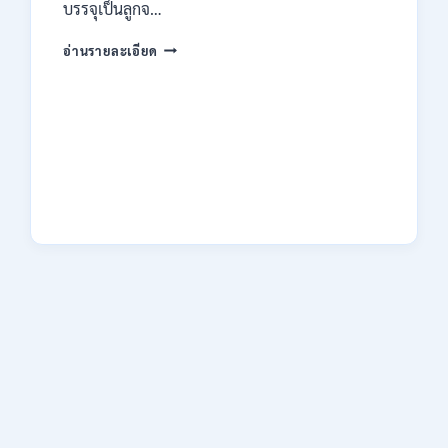
ไม่
บรรจุเป็นลูกจ…
ต้อง
ผ่าน
กรม
อ่านรายละเอียด
ภาค
คุม
ก
ประพฤติ
ของ
เปิด
กพ.
รับ
/
สมัค
สมัคร
รบ
ONLINE
งาน
3
ปวช.
–
ปวส.
10
และ
สิงหาคม
ป.ตรี
2569
หลาย
สาขา
/
เงิน
เดือน
18150
/
ไม่
ต้อง