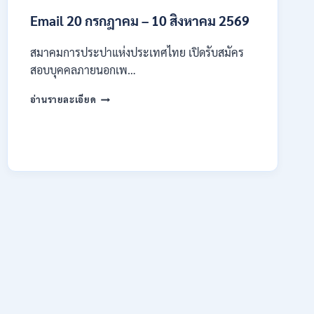
4
Email 20 กรกฎาคม – 10 สิงหาคม 2569
–
14
สิงหาคม
สมาคมการประปาแห่งประเทศไทย เปิดรับสมัคร
2569
สอบบุคคลภายนอกเพ…
สมาคม
อ่านรายละเอียด
การ
ประปา
แห่ง
ประเทศไทย
เปิด
รับ
สมัคร
งาน
ป.ตรี
หลาย
สาขา
ขึ้น
ไป
/
เงิน