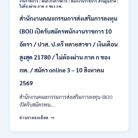
งานราชการ
|
พนักงานราชการ
|
พนักงานราชการ ส่วนภูมิภาค
|
44
ไม่ต้องผ่าน ภาค ก ของ กพ.
อัตรา
สำนักงานคณะกรรมการส่งเสริมการลงทุน
/
ปวส.
และ
(BOI) เปิดรับสมัครพนักงานราชการ 10
ป.ตรี
ทุก
อัตรา / ปวส. ป.ตรี หลายสาขา / เงินเดือน
สาขา
อื่นๆ
สูงสุด 21780 / ไม่ต้องผ่าน ภาค ก ของ
/
ไม่
กพ. / สมัคร online 3 – 10 สิงหาคม
ต้อง
ผ่าน
2569
ภาค
ก
สำนักงานคณะกรรมการส่งเสริมการลงทุน (BOI)
สามารถ
สมัคร
เปิดรับสมัครพน…
ได้
สำนักงาน
/
อ่านรายละเอียด
คณะ
เงิน
กรรมการ
เดือน
ส่ง
สูงสุด