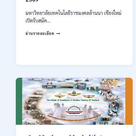
มหาวิทยาลัยเทคโนโลยีราชมงคลล้านนา เชียงใหม่
เปิดรับสมัค…
มหาวิทยาลัย
อ่านรายละเอียด
เทคโนโลยี
ราช
มงคล
ล้าน
นา
เชียงใหม่
เปิด
รับ
สมัคร
คัด
เลือก
บุคคล
เพื่อ
จ้าง
เป็น
ลูกจ้าง
ชั่วคราว