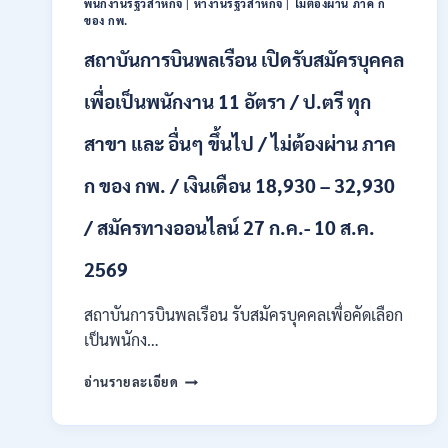
พนักงานรัฐวิสาหกิจ
|
หางานรัฐวิสาหกิจ
|
ไม่ต้องผ่าน ภาค ก
หลาย
ของ กพ.
อัตรา
สถาบันการบินพลเรือน เปิดรับสมัครบุคคล
/
ป.ตรี
หลาย
เพื่อเป็นพนักงาน 11 อัตรา / ป.ตรี ทุก
สาขา
+
สาขา และ อื่นๆ ขึ้นไป / ไม่ต้องผ่าน ภาค
/
เงิน
ก ของ กพ. / เงินเดือน 18,930 – 32,930
เดือน
สูงสุด
/ สมัครทางออนไลน์ 27 ก.ค.- 10 ส.ค.
21180
/
2569
สมัคร
ONLINE
สถาบันการบินพลเรือน รับสมัครบุคคลเพื่อคัดเลือก
15
ก.ค.
เป็นพนักง…
–
7
สถาบัน
อ่านรายละเอียด
ส.ค.
การ
2569
บิน
พลเรือน