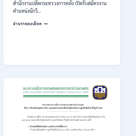
สำนักงานปลัดกระทรวงการคลัง เปิดรับสมัครงาน
ตำแหน่งนักวิ…
กระทรวง
อ่านรายละเอียด
การ
คลัง
เปิด
รับ
สมัคร
งาน
ป.ตรี
หลาย
สาขา
/
ไม่
ต้อง
ผ่าน
ภาค
ก.
/
เงิน
เดือน