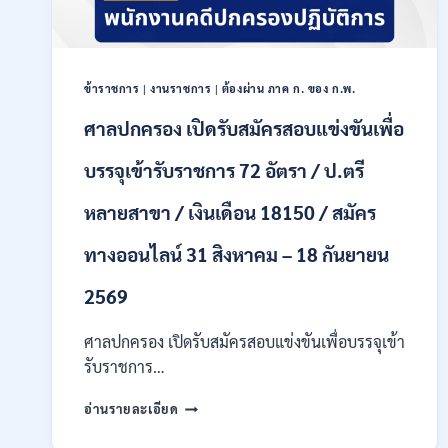
เป็น
พนักงาน
ราชการ
หลาย
ตำแหน่ง
ข้าราชการ
|
งานราชการ
|
ต้องผ่าน ภาค ก. ของ ก.พ.
/
ศาลปกครอง เปิดรับสมัครสอบแข่งขันเพื่อ
ป.ตรี
ทุก
บรรจุเข้ารับราชการ 72 อัตรา / ป.ตรี
สาขา
และ
อื่นๆ
หลายสาขา / เงินเดือน 18150 / สมัคร
/
ไม่
ทางออนไลน์ 31 สิงหาคม – 18 กันยายน
ต้อง
ผ่าน
2569
ภาค
ก
ศาลปกครอง เปิดรับสมัครสอบแข่งขันเพื่อบรรจุเข้า
ของ
รับราชการ…
กพ.
/
ศาล
เงิน
อ่านรายละเอียด
ปกครอง
เดือน
เปิด
21780