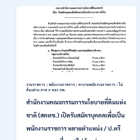
เปิด
รับ
สมัคร
บุคคล
เพื่อ
เป็น
พนักงาน
11
อัตรา
/
ป.ตรี
ทุก
สาขา
และ
งานราชการ
|
พนักงานราชการ
|
หางานพนักงานราชการ
|
ไม่
ต้องผ่าน ภาค ก ของ กพ.
อื่นๆ
ขึ้น
สำนักงานคณะกรรมการนโยบายที่ดินแห่ง
ไป
/
ชาติ (สคทช.) เปิดรับสมัครบุคคลเพื่อเป็น
ไม่
ต้อง
พนักงานราชการ หลายตำแหน่ง / ป.ตรี
ผ่าน
ภาค