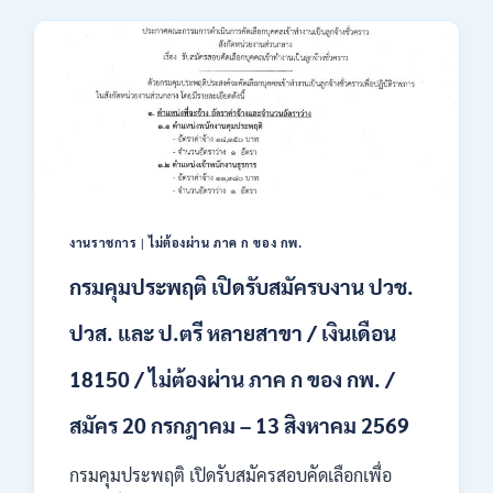
เสริม
23,600
การ
/
ลงทุน
สมัคร
(BOI)
ONLINE
เปิด
–
รับ
13
สมัคร
ส.ค.
พนักงาน
2569
ราชการ
10
อัตรา
งานราชการ
|
ไม่ต้องผ่าน ภาค ก ของ กพ.
/
ปวส.
กรมคุมประพฤติ เปิดรับสมัครบงาน ปวช.
ป.ตรี
หลาย
ปวส. และ ป.ตรี หลายสาขา / เงินเดือน
สาขา
/
18150 / ไม่ต้องผ่าน ภาค ก ของ กพ. /
เงิน
เดือน
สมัคร 20 กรกฎาคม – 13 สิงหาคม 2569
สูงสุด
21780
/
กรมคุมประพฤติ เปิดรับสมัครสอบคัดเลือกเพื่อ