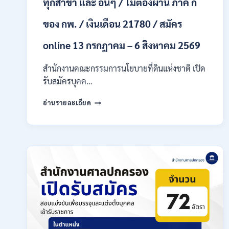
ทุกสาขา และ อื่นๆ / ไม่ต้องผ่าน ภาค ก
ก
ของ
กพ.
ของ กพ. / เงินเดือน 21780 / สมัคร
/
เงิน
online 13 กรกฎาคม – 6 สิงหาคม 2569
เดือน
18,930
สำนักงานคณะกรรมการนโยบายที่ดินแห่งชาติ เปิด
–
รับสมัครบุคค…
32,930
/
สำนักงาน
อ่านรายละเอียด
สมัคร
คณะ
ทาง
กรรมการ
ออนไลน์
นโยบาย
27
ที่ดิน
ก.ค.-
แห่ง
10
ชาติ
ส.ค.
(สคทช.)
2569
เปิด
รับ
สมัคร
บุคคล
เพื่อ