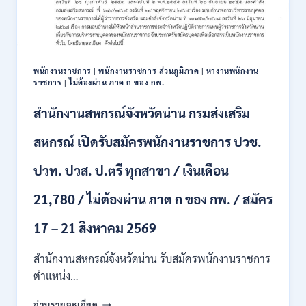
111
อัตรา
/
ปวส.
และ
ป.ตรี
พนักงานราชการ
|
พนักงานราชการ ส่วนภูมิภาค
|
หางานพนักงาน
หลาย
ราชการ
|
ไม่ต้องผ่าน ภาค ก ของ กพ.
สาขา
+
สำนักงานสหกรณ์จังหวัดน่าน กรมส่งเสริม
/
เงิน
สหกรณ์ เปิดรับสมัครพนักงานราชการ ปวช.
เดือน
17700
ปวท. ปวส. ป.ตรี ทุกสาขา / เงินเดือน
–
71500
21,780 / ไม่ต้องผ่าน ภาต ก ของ กพ. / สมัคร
/
ไม่
17 – 21 สิงหาคม 2569
ต้อง
ผ่าน
สำนักงานสหกรณ์จังหวัดน่าน รับสมัครพนักงานราชการ
ภาค
ก
ตำแหน่ง…
ของ
สำนักงาน
กพ.
อ่านรายละเอียด