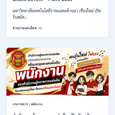
/
ไม่
มหาวิทยาลัยเทคโนโลยีราชมงคลล้านนา เชียงใหม่ เปิด
ต้อง
รับสมัค…
ผ่าน
ภาต
มหาวิทยาลัย
ก
อ่านรายละเอียด
เทคโนโลยี
ของ
ราช
กพ.
มงคล
/
ล้าน
สมัคร
นา
17
เชียงใหม่
–
เปิด
21
รับ
สิงหาคม
สมัคร
2569
คัด
เลือก
บุคคล
เพื่อ
จ้าง
เป็น
งานราชการ
|
พนักงาน
ลูกจ้าง
ชั่วคราว