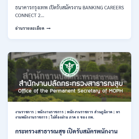
–
ธนาคารกรุงเทพ เปิดรับสมัครงาน BANKING CAREERS
14
CONNECT 2…
สิงหาคม
2569
ธนาคาร
อ่านรายละเอียด
กรุงเทพ
เปิด
รับ
สมัคร
งาน
กว่า
40
ตำแหน่ง
/
ปริญญา
ตรี
หลาย
สาขา
งานราชการ
|
พนักงานราชการ
|
พนักงานราชการ ส่วนภูมิภาค
|
หา
ขึ้น
งานพนักงานราชการ
|
ไม่ต้องผ่าน ภาค ก ของ กพ.
ไป
/
กระทรวงสาธารณสุข เปิดรับสมัครพนักงาน
ยินดี
รับ