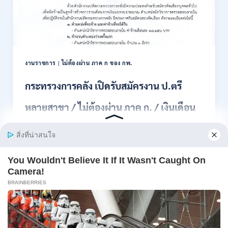
สอบ
แข่งขัน
เพื่อ
บรรจุ
เป็น
พนักงาน
งานราชการ
|
ไม่ต้องผ่าน ภาค ก ของ กพ.
44
อัตรา
กระทรวงการคลัง เปิดรับสมัครงาน ป.ตรี
/
ปวส.
หลายสาขา / ไม่ต้องผ่าน ภาค ก. / เงินเดือน
และ
ป.ตรี
18150 / สมัคร 13 – 25 สิงหาคม 2569
ทุก
สาขา
อื่นๆ
สำนักงานปลัดกระทรวงการคลัง เปิดรับสมัครงาน
/
ตำแหน่งนักวิ…
ไม่
ต้อง
กระทรวง
อ่านรายละเอียด
ผ่าน
การ
ภาค
คลัง
ก
เปิด
สามารถ
รับ