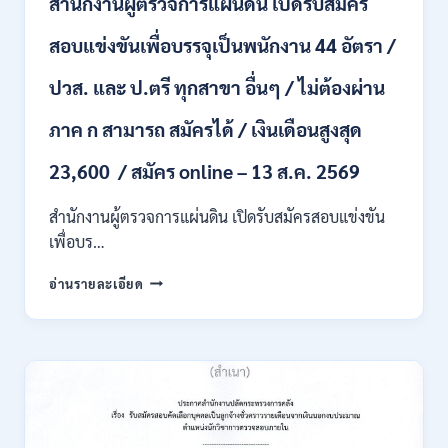
สำนักงานผู้ตรวจการแผ่นดิน เปิดรับสมัคร
หลาย
อัตรา
สอบแข่งขันเพื่อบรรจุเป็นพนักงาน 44 อัตรา /
/
ป.ตรี
ปวส. และ ป.ตรี ทุกสาขา อื่นๆ / ไม่ต้องผ่าน
หลาย
สาขา
ภาค ก สามารถ สมัครได้ / เงินเดือนสูงสุด
+
/
23,600 / สมัคร online – 13 ส.ค. 2569
เงิน
เดือน
สำนักงานผู้ตรวจการแผ่นดิน เปิดรับสมัครสอบแข่งขัน
สูงสุด
21180
เพื่อบร…
/
สมัคร
สำนักงาน
อ่านรายละเอียด
ONLINE
ผู้
15
ตรวจ
ก.ค.
การ
–
แผ่น
7
ดิน
ส.ค.
เปิด
2569
รับ
สมัคร