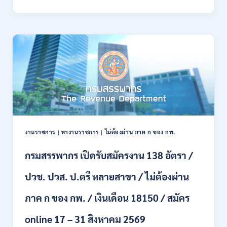
พลาธิการ
ทหาร
บก
เปิด
รับ
สมัคร
บุคคล
พลเรือน
เป็น
พนักงาน
ราชการ
66
อัตรา
งานราชการ
|
หางานราชการ
|
ไม่ต้องผ่าน ภาค ก ของ กพ.
/
ชาย
กรมสรรพากร เปิดรับสมัครงาน 138 อัตรา /
และ
หญิง
ปวช. ปวส. ป.ตรี หลายสาขา / ไม่ต้องผ่าน
/
ไม่
ต้อง
ภาค ก ของ กพ. / เงินเดือน 18150 / สมัคร
ผ่าน
ภาค
online 17 – 31 สิงหาคม 2569
ก