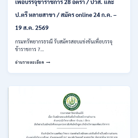
เพื่อบรรจุข้าราชการ 28 อัตรา / ปวส. และ
ภาค
ก
ของ
ป.ตรี หลายสาขา / สมัคร online 24 ก.ค. –
กพ.
/
19 ส.ค. 2569
เงิน
เดือน
กรมทรัพยากรธรณี รับสมัครสอบแข่งขันเพื่อบรรจุ
18150
ข้าราชการ 7…
/
สมัคร
กรม
อ่านรายละเอียด
ONLINE
ทรัพยากรธรณี
17
เปิด
–
รับ
31
สมัคร
สิงหาคม
สอบ
2569
แข่งขัน
เพื่อ
บรรจุ
ข้าราชการ
28
อัตรา
/