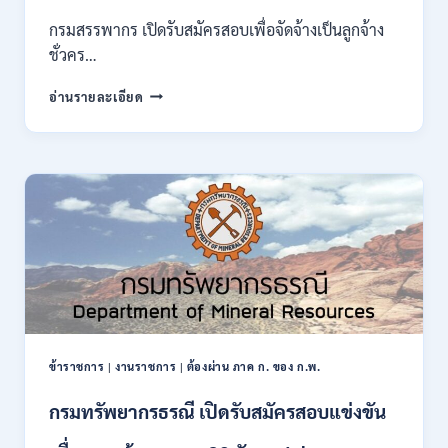
ของ
กรมสรรพากร เปิดรับสมัครสอบเพื่อจัดจ้างเป็นลูกจ้าง
กพ.
ชั่วคร…
/
สมัคร
กรม
อ่านรายละเอียด
10
สรรพากร
–
เปิด
17
รับ
สิงหาคม
สมัคร
2569
งาน
138
อัตรา
/
ปวช.
ปวส.
ป.ตรี
หลาย
สาขา
ข้าราชการ
|
งานราชการ
|
ต้องผ่าน ภาค ก. ของ ก.พ.
/
ไม่
กรมทรัพยากรธรณี เปิดรับสมัครสอบแข่งขัน
ต้อง
ผ่าน