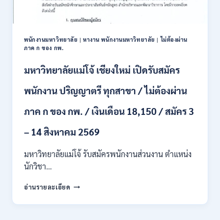
ปวส.
และ
ป.ตรี
หลาย
พนักงานมหาวิทยาลัย
|
หางาน พนักงานมหาวิทยาลัย
|
ไม่ต้องผ่าน
สาขา
ภาค ก ของ กพ.
/
สมัคร
มหาวิทยาลัยแม่โจ้ เชียงใหม่ เปิดรับสมัคร
ONLINE
24
พนักงาน ปริญญาตรี ทุกสาขา / ไม่ต้องผ่าน
ก.ค.
–
ภาค ก ของ กพ. / เงินเดือน 18,150 / สมัคร 3
19
ส.ค.
– 14 สิงหาคม 2569
2569
มหาวิทยาลัยแม่โจ้ รับสมัครพนักงานส่วนงาน ตำแหน่ง
นักวิชา…
มหาวิทยาลัย
อ่านรายละเอียด
แม่
โจ้
เชียงใหม่