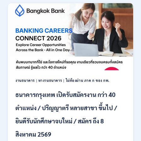
เปิด
รับ
สมัคร
พนักงาน
ปริญญา
ตรี
ทุก
สาขา
/
ไม่
ต้อง
ผ่าน
ภาค
งานธนาคาร
|
หางานธนาคาร
|
ไม่ต้องผ่าน ภาค ก ของ กพ.
ก
ของ
ธนาคารกรุงเทพ เปิดรับสมัครงาน กว่า 40
กพ.
/
ตำแหน่ง / ปริญญาตรี หลายสาขา ขึ้นไป /
เงิน
เดือน
ยินดีรับนักศึกษาจบใหม่ / สมัคร ถึง 8
18,150
/
สิงหาคม 2569
สมัคร
3