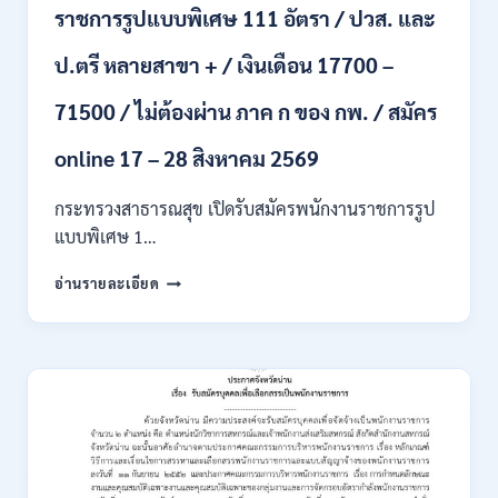
ราชการรูปแบบพิเศษ 111 อัตรา / ปวส. และ
นักศึกษา
จบ
ป.ตรี หลายสาขา + / เงินเดือน 17700 –
ใหม่
/
71500 / ไม่ต้องผ่าน ภาค ก ของ กพ. / สมัคร
สมัคร
ถึง
8
online 17 – 28 สิงหาคม 2569
สิงหาคม
2569
กระทรวงสาธารณสุข เปิดรับสมัครพนักงานราชการรูป
แบบพิเศษ 1…
กระทรวง
อ่านรายละเอียด
สาธารณสุข
เปิด
รับ
สมัคร
พนักงาน
ราชการ
รูป
แบบ
พิเศษ