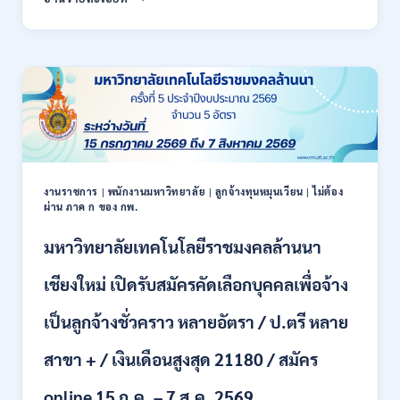
สหกรณ์
/
จังหวัด
สมัคร
น่าน
ONLINE
กรม
17
ส่ง
–
เสริม
28
สหกรณ์
สิงหาคม
เปิด
2569
รับ
สมัคร
พนักงาน
งานราชการ
|
พนักงานมหาวิทยาลัย
|
ลูกจ้างทุนหมุนเวียน
|
ไม่ต้อง
ผ่าน ภาค ก ของ กพ.
ราชการ
ปวช.
มหาวิทยาลัยเทคโนโลยีราชมงคลล้านนา
ปวท.
ปวส.
ป.ตรี
เชียงใหม่ เปิดรับสมัครคัดเลือกบุคคลเพื่อจ้าง
ทุก
สาขา
เป็นลูกจ้างชั่วคราว หลายอัตรา / ป.ตรี หลาย
/
เงิน
สาขา + / เงินเดือนสูงสุด 21180 / สมัคร
เดือน
21,780
online 15 ก.ค. – 7 ส.ค. 2569