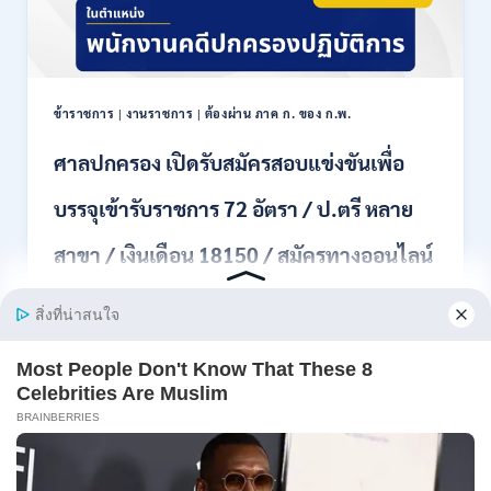
ขึ้น
ไป
/
เงิน
เดือน
ข้าราชการ
|
งานราชการ
|
ต้องผ่าน ภาค ก. ของ ก.พ.
18000
–
ศาลปกครอง เปิดรับสมัครสอบแข่งขันเพื่อ
20000
/
บรรจุเข้ารับราชการ 72 อัตรา / ป.ตรี หลาย
สมัคร
ทาง
สาขา / เงินเดือน 18150 / สมัครทางออนไลน์
EMAIL
20
31 สิงหาคม – 18 กันยายน 2569
กรกฎาคม
–
10
ศาลปกครอง เปิดรับสมัครสอบแข่งขันเพื่อบรรจุเข้ารับ
สิงหาคม
ราชการ…
2569
ศาล
อ่านรายละเอียด
ปกครอง
เปิด
รับ