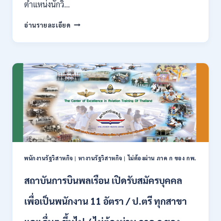
ตำแหน่งนักวิ…
ไม่
ต้อง
กระทรวง
อ่านรายละเอียด
ผ่าน
การ
ภาค
คลัง
ก
เปิด
สามารถ
รับ
สมัคร
สมัคร
ได้
งาน
/
ป.ตรี
เงิน
หลาย
เดือน
สาขา
สูงสุด
/
23,600
ไม่
/
ต้อง
สมัคร
ผ่าน
ONLINE
พนักงานรัฐวิสาหกิจ
|
หางานรัฐวิสาหกิจ
|
ไม่ต้องผ่าน ภาค ก ของ กพ.
ภาค
–
ก.
13
สถาบันการบินพลเรือน เปิดรับสมัครบุคคล
/
ส.ค.
เงิน
2569
เพื่อเป็นพนักงาน 11 อัตรา / ป.ตรี ทุกสาขา
เดือน
18150
/