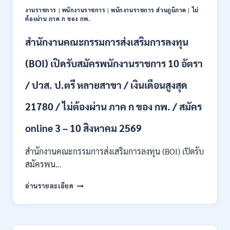
/
งานราชการ
|
พนักงานราชการ
|
พนักงานราชการ ส่วนภูมิภาค
|
ไม่
ป.ตรี
ต้องผ่าน ภาค ก ของ กพ.
ทุก
สาขา
สำนักงานคณะกรรมการส่งเสริมการลงทุน
และ
อื่นๆ
(BOI) เปิดรับสมัครพนักงานราชการ 10 อัตรา
ขึ้น
ไป
/ ปวส. ป.ตรี หลายสาขา / เงินเดือนสูงสุด
/
ไม่
21780 / ไม่ต้องผ่าน ภาค ก ของ กพ. / สมัคร
ต้อง
ผ่าน
ภาค
online 3 – 10 สิงหาคม 2569
ก
ของ
สำนักงานคณะกรรมการส่งเสริมการลงทุน (BOI) เปิดรับ
กพ.
สมัครพน…
/
เงิน
สำนักงาน
อ่านรายละเอียด
เดือน
คณะ
18,930
กรรมการ
–
ส่ง
32,930
เสริม
/