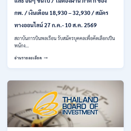
และ อื่นๆ ขึ้นไป / ไม่ต้องผ่าน ภาค ก ของ
สมัคร
13
กพ. / เงินเดือน 18,930 – 32,930 / สมัคร
–
25
ทางออนไลน์ 27 ก.ค.- 10 ส.ค. 2569
สิงหาคม
2569
สถาบันการบินพลเรือน รับสมัครบุคคลเพื่อคัดเลือกเป็น
พนักง…
สถาบัน
อ่านรายละเอียด
การ
บิน
พลเรือน
เปิด
รับ
สมัคร
บุคคล
เพื่อ
เป็น
พนักงาน
11
อัตรา