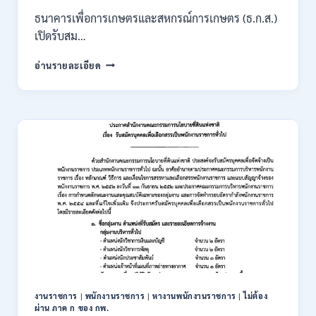
ต้อง
ผ่าน
ธนาคารเพื่อการเกษตรและสหกรณ์การเกษตร (ธ.ก.ส.)
ภาค
เปิดรับสม…
ก
ของ
ธนาคาร
อ่านรายละเอียด
กพ.
เพื่อ
/
การเกษตร
สมัคร
และ
ONLINE
สหกรณ์
3
การเกษตร
–
(ธ.ก.ส.)
10
เปิด
สิงหาคม
รับ
2569
สมัคร
บุคคล
เพื่อ
เป็น
พนักงาน
หลาย
อัตรา
/
งานราชการ
|
พนักงานราชการ
|
หางานพนักงานราชการ
|
ไม่ต้อง
ป.ตรี
ผ่าน ภาค ก ของ กพ.
ทุก