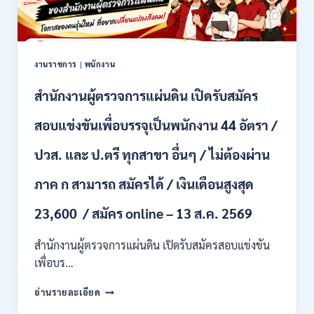
เลือก
บุคคล
เพื่อ
จ้าง
เป็น
งานราชการ
|
พนักงาน
ลูกจ้าง
ชั่วคราว
สำนักงานผู้ตรวจการแผ่นดิน เปิดรับสมัคร
หลาย
อัตรา
สอบแข่งขันเพื่อบรรจุเป็นพนักงาน 44 อัตรา /
/
ป.ตรี
ปวส. และ ป.ตรี ทุกสาขา อื่นๆ / ไม่ต้องผ่าน
หลาย
สาขา
ภาค ก สามารถ สมัครได้ / เงินเดือนสูงสุด
+
/
23,600 / สมัคร online – 13 ส.ค. 2569
เงิน
เดือน
สำนักงานผู้ตรวจการแผ่นดิน เปิดรับสมัครสอบแข่งขัน
สูงสุด
21180
เพื่อบร…
/
สมัคร
สำนักงาน
อ่านรายละเอียด
ONLINE
ผู้