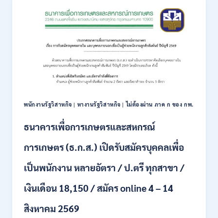
การ
สมัคร
ลงทุน
ทาง
(BOI)
ออนไลน์
เปิด
27
รับ
ก.ค.-
สมัคร
10
พนักงาน
ส.ค.
ราชการ
2569
10
อัตรา
/
พนักงานรัฐวิสาหกิจ
|
หางานรัฐวิสาหกิจ
|
ไม่ต้องผ่าน ภาค ก ของ กพ.
ปวส.
ป.ตรี
ธนาคารเพื่อการเกษตรและสหกรณ์
หลาย
สาขา
การเกษตร (ธ.ก.ส.) เปิดรับสมัครบุคคลเพื่อ
/
เงิน
เป็นพนักงาน หลายอัตรา / ป.ตรี ทุกสาขา /
เดือน
สูงสุด
เงินเดือน 18,150 / สมัคร online 4 – 14
21780
/
สิงหาคม 2569
ไม่