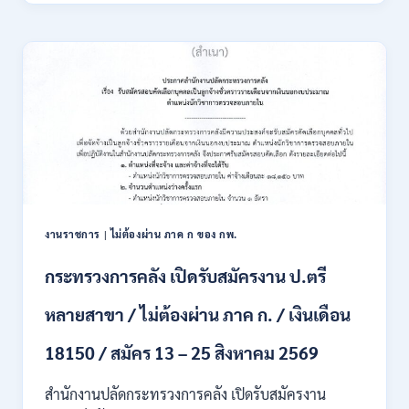
15
ตรวจ
ก.ค.
การ
–
แผ่น
7
ดิน
ส.ค.
เปิด
2569
รับ
สมัคร
สอบ
แข่งขัน
เพื่อ
บรรจุ
เป็น
พนักงาน
งานราชการ
|
ไม่ต้องผ่าน ภาค ก ของ กพ.
44
อัตรา
กระทรวงการคลัง เปิดรับสมัครงาน ป.ตรี
/
ปวส.
หลายสาขา / ไม่ต้องผ่าน ภาค ก. / เงินเดือน
และ
ป.ตรี
18150 / สมัคร 13 – 25 สิงหาคม 2569
ทุก
สาขา
อื่นๆ
สำนักงานปลัดกระทรวงการคลัง เปิดรับสมัครงาน
/