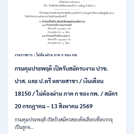
แห่ง
ชาติ
(สคทช.)
เปิด
รับ
สมัคร
บุคคล
เพื่อ
เป็น
พนักงาน
งานราชการ
|
ไม่ต้องผ่าน ภาค ก ของ กพ.
ราชการ
หลาย
กรมคุมประพฤติ เปิดรับสมัครบงาน ปวช.
ตำแหน่ง
/
ปวส. และ ป.ตรี หลายสาขา / เงินเดือน
ป.ตรี
ทุก
18150 / ไม่ต้องผ่าน ภาค ก ของ กพ. / สมัคร
สาขา
และ
20 กรกฎาคม – 13 สิงหาคม 2569
อื่นๆ
/
กรมคุมประพฤติ เปิดรับสมัครสอบคัดเลือกเพื่อบรรจุ
ไม่
เป็นลูกจ…
ต้อง
ผ่าน