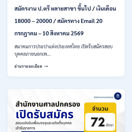
ภาค
สมัครงาน ป.ตรี หลายสาขา ขึ้นไป / เงินเดือน
ก
ของ
กพ.
18000 – 20000 / สมัครทาง Email 20
/
สมัคร
กรกฎาคม – 10 สิงหาคม 2569
20
กรกฎาคม
สมาคมการประปาแห่งประเทศไทย เปิดรับสมัครสอบ
–
บุคคลภายนอกเพ…
13
สิงหาคม
สมาคม
อ่านรายละเอียด
2569
การ
ประปา
แห่ง
ประเทศไทย
เปิด
รับ
สมัคร
งาน
ป.ตรี
หลาย
สาขา