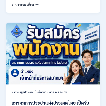
กรม
ภาค
อ่านรายละเอียด
คุม
ก
ประพฤติ
ของ
เปิด
กพ.
รับ
/
สมัค
เงิน
รบ
เดือน
งาน
21780
ปวช.
/
ปวส.
สมัคร
และ
ONLINE
ป.ตรี
13
หลาย
กรกฎาคม
สาขา
–
/
6
เงิน
สิงหาคม
เดือน
2569
18150
/
หางานรัฐวิสาหกิจ
|
ไม่ต้องผ่าน ภาค ก ของ กพ.
ไม่
ต้อง
สมาคมการประปาแห่งประเทศไทย เปิดรับ
ผ่าน