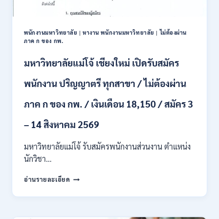
และ
ป.ตรี
หลาย
พนักงานมหาวิทยาลัย
|
หางาน พนักงานมหาวิทยาลัย
|
ไม่ต้องผ่าน
สาขา
ภาค ก ของ กพ.
/
สมัคร
มหาวิทยาลัยแม่โจ้ เชียงใหม่ เปิดรับสมัคร
ONLINE
24
พนักงาน ปริญญาตรี ทุกสาขา / ไม่ต้องผ่าน
ก.ค.
–
ภาค ก ของ กพ. / เงินเดือน 18,150 / สมัคร 3
19
ส.ค.
– 14 สิงหาคม 2569
2569
มหาวิทยาลัยแม่โจ้ รับสมัครพนักงานส่วนงาน ตำแหน่ง
นักวิชา…
มหาวิทยาลัย
อ่านรายละเอียด
แม่
โจ้
เชียงใหม่
เปิด