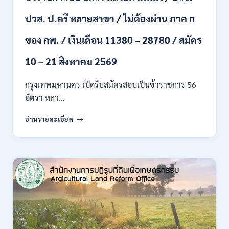
ขึ้น
ปวส. ป.ตรี หลายสาขา / ไม่ต้องผ่าน ภาค ก
ไป
/
ของ กพ. / เงินเดือน 11380 – 28780 / สมัคร
เงิน
เดือน
23,290
10 – 21 สิงหาคม 2569
/
สมัคร
กรุงเทพมหานคร เปิดรับสมัครสอบเป็นข้าราชการ 56
ONLINE
อัตรา หลา…
10
–
กรุงเทพมหานคร
อ่านรายละเอียด
26
เปิด
ส.ค.
รับ
2569
สมัคร
สอบ
เป็น
ข้าราชการ
56
อัตรา
หลาย
ตำแหน่ง
/