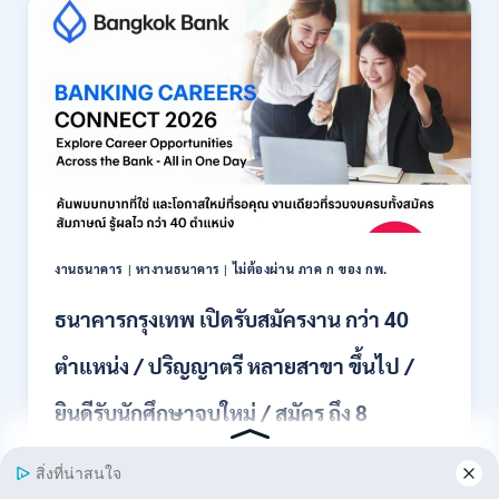
รับ
สมัคร
พนักงาน
ปริญญา
ตรี
ทุก
สาขา
/
ไม่
ต้อง
ผ่าน
ภาค
งานธนาคาร
|
หางานธนาคาร
|
ไม่ต้องผ่าน ภาค ก ของ กพ.
ก
ของ
ธนาคารกรุงเทพ เปิดรับสมัครงาน กว่า 40
กพ.
/
ตำแหน่ง / ปริญญาตรี หลายสาขา ขึ้นไป /
เงิน
เดือน
ยินดีรับนักศึกษาจบใหม่ / สมัคร ถึง 8
18,150
/
สิงหาคม 2569
สมัคร
3