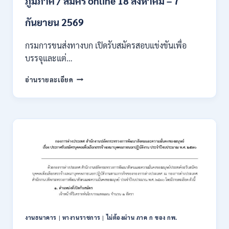
ภูมิภาค / สมัคร online 18 สิงหาคม – 7
/
เงิน
กันยายน 2569
เดือน
18000
กรมการขนส่งทางบก เปิดรับสมัครสอบแข่งขันเพื่อ
/
บรรจุและแต่…
ไม่
ต้อง
กรม
อ่านรายละเอียด
ผ่าน
การ
ภาค
ขนส่ง
ก
ทาง
ของ
บก
กพ.
เปิด
/
รับ
สมัคร
สมัคร
ONLINE
สอบ
3
แข่งขัน
–
เพื่อ
31
บรรจุ
สิงหาคม
และ
2569
แต่ง
งานธนาคาร
|
หางานราชการ
|
ไม่ต้องผ่าน ภาค ก ของ กพ.
ตั้ง