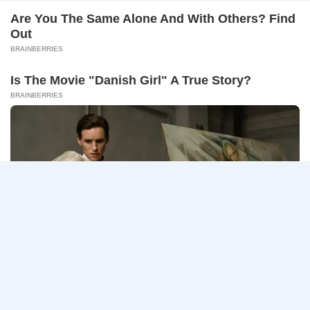
–
ธนาคารกรุงเทพ เปิดรับสมัครงาน BANKING CAREERS
14
CONNECT 2…
สิงหาคม
2569
ธนาคาร
อ่านรายละเอียด
กรุงเทพ
เปิด
รับ
สมัคร
Page
Next
1
2
3
…
5
งาน
กว่า
navigation
Page
40
ตำแหน่ง
/
ปริญญา
ตรี
หลาย
สาขา
ขึ้น
ไป
/
ยินดี
รับ