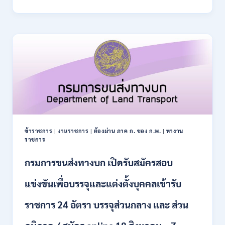
การ
–
ปฏิรูป
21
ที่ดิน
สิงหาคม
เพื่อ
2569
เกษตรกรรม
ส.ป.ก.
เปิด
รับ
สมัคร
บุคคล
เพื่อ
เป็น
พนักงาน
ข้าราชการ
|
งานราชการ
|
ต้องผ่าน ภาค ก. ของ ก.พ.
|
หางาน
กอง
ราชการ
ทุนฯ
หลาย
กรมการขนส่งทางบก เปิดรับสมัครสอบ
อัตรา
/
แข่งขันเพื่อบรรจุและแต่งตั้งบุคคลเข้ารับ
ปวส.
และ
ราชการ 24 อัตรา บรรจุส่วนกลาง และ ส่วน
ป.ตรี
หลาย
สาขา