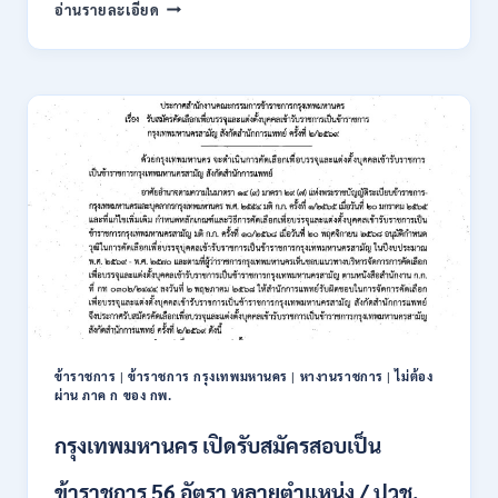
การ
อ่านรายละเอียด
นิคม
อุตสาหกรรม
แห่ง
ประเทศไทย
(กนอ.)
เปิด
รับ
สมัคร
บุคคล
เพื่อ
บรรจุ
เป็น
พนักงาน
รัฐวิสาหกิจ
16
อัตรา
ข้าราชการ
|
ข้าราชการ กรุงเทพมหานคร
|
หางานราชการ
|
ไม่ต้อง
/
ผ่าน ภาค ก ของ กพ.
ป.ตรี
หลา
กรุงเทพมหานคร เปิดรับสมัครสอบเป็น
ส
สาขา
ข้าราชการ 56 อัตรา หลายตำแหน่ง / ปวช.
+