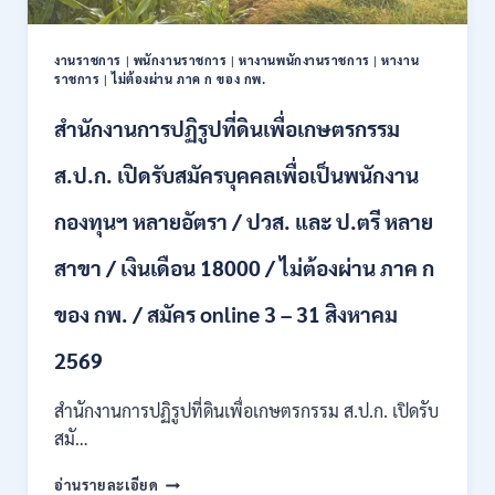
ปวช.
ปวส.
งานราชการ
|
พนักงานราชการ
|
หางานพนักงานราชการ
|
หางาน
ป.ตรี
ราชการ
|
ไม่ต้องผ่าน ภาค ก ของ กพ.
หลาย
สาขา
สำนักงานการปฏิรูปที่ดินเพื่อเกษตรกรรม
/
ไม่
ส.ป.ก. เปิดรับสมัครบุคคลเพื่อเป็นพนักงาน
ต้อง
ผ่าน
กองทุนฯ หลายอัตรา / ปวส. และ ป.ตรี หลาย
ภาค
ก
สาขา / เงินเดือน 18000 / ไม่ต้องผ่าน ภาค ก
ของ
กพ.
/
ของ กพ. / สมัคร online 3 – 31 สิงหาคม
เงิน
เดือน
2569
11380
–
สำนักงานการปฏิรูปที่ดินเพื่อเกษตรกรรม ส.ป.ก. เปิดรับ
28780
สมั…
/
สมัคร
สำนักงาน
อ่านรายละเอียด
10