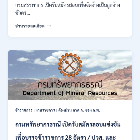
ของ
กรมสรรพากร เปิดรับสมัครสอบเพื่อจัดจ้างเป็นลูกจ้าง
กพ.
ชั่วคร…
/
สมัคร
กรม
อ่านรายละเอียด
10
สรรพากร
–
เปิด
17
รับ
สิงหาคม
สมัคร
2569
งาน
138
อัตรา
/
ปวช.
ปวส.
ป.ตรี
หลาย
สาขา
ข้าราชการ
|
งานราชการ
|
ต้องผ่าน ภาค ก. ของ ก.พ.
/
ไม่
กรมทรัพยากรธรณี เปิดรับสมัครสอบแข่งขัน
ต้อง
ผ่าน
เพื่อบรรจุข้าราชการ 28 อัตรา / ปวส. และ
ภาค