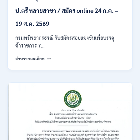
ก
ของ
ป.ตรี หลายสาขา / สมัคร online 24 ก.ค. –
กพ.
/
19 ส.ค. 2569
เงิน
เดือน
กรมทรัพยากรธรณี รับสมัครสอบแข่งขันเพื่อบรรจุ
18150
ข้าราชการ 7…
/
สมัคร
กรม
อ่านรายละเอียด
ONLINE
ทรัพยากรธรณี
17
เปิด
–
รับ
31
สมัคร
สิงหาคม
สอบ
2569
แข่งขัน
เพื่อ
บรรจุ
ข้าราชการ
28
อัตรา
/
ปวส.