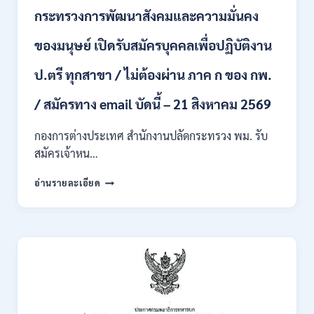
บุคคล
กระทรวงการพัฒนาสังคมและความมั่นคง
เข้า
รับ
ของมนุษย์ เปิดรับสมัครบุคคลเพื่อปฏิบัติงาน
ราชการ
24
อัตรา
ป.ตรี ทุกสาขา / ไม่ต้องผ่าน ภาค ก ของ กพ.
บรรจุ
ส่วน
/ สมัครทาง email บัดนี้ – 21 สิงหาคม 2569
กลาง
และ
กองการต่างประเทศ สำนักงานปลัดกระทรวง พม. รับ
ส่วน
สมัครเจ้าหน…
ภูมิภาค
/
กระทรวง
อ่านรายละเอียด
สมัคร
การ
ONLINE
พัฒนา
18
สังคม
สิงหาคม
และ
–
ความ
7
มั่นคง
กันยายน
ของ
2569
มนุษย์
เปิด