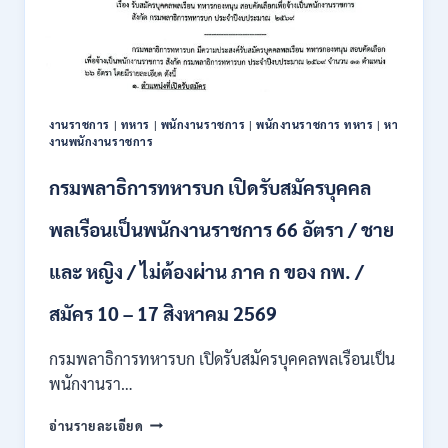
รับ
สมัคร
บุคคล
เพื่อ
ปฏิบัติ
งาน
งานราชการ
|
ทหาร
|
พนักงานราชการ
|
พนักงานราชการ ทหาร
|
หา
ป.ตรี
งานพนักงานราชการ
ทุก
สาขา
กรมพลาธิการทหารบก เปิดรับสมัครบุคคล
/
ไม่
พลเรือนเป็นพนักงานราชการ 66 อัตรา / ชาย
ต้อง
ผ่าน
และ หญิง / ไม่ต้องผ่าน ภาค ก ของ กพ. /
ภาค
ก
ของ
สมัคร 10 – 17 สิงหาคม 2569
กพ.
/
กรมพลาธิการทหารบก เปิดรับสมัครบุคคลพลเรือนเป็น
สมัคร
พนักงานรา…
ทาง
EMAIL
กรม
อ่านรายละเอียด
บัดนี้
พลาธิการ
–