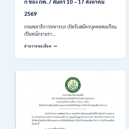
ก ของ กพ. / สมัคร 10 – 17 สิงหาคม
2569
กรมพลาธิการทหารบก เปิดรับสมัครบุคคลพลเรือน
เป็นพนักงานรา…
กรม
อ่านรายละเอียด
พลาธิการ
ทหาร
บก
เปิด
รับ
สมัคร
บุคคล
พลเรือน
เป็น
พนักงาน
ราชการ
66
อัตรา
/