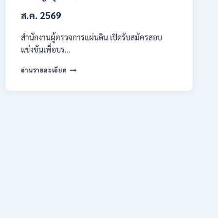
ต้อง
ส.ค. 2569
ผ่าน
ภาค
ก
สำนักงานผู้ตรวจการแผ่นดิน เปิดรับสมัครสอบ
ของ
แข่งขันเพื่อบร…
กพ.
/
สำนักงาน
อ่านรายละเอียด
สมัคร
ผู้
ONLINE
ตรวจ
17
การ
–
แผ่น
28
ดิน
สิงหาคม
เปิด
2569
รับ
สมัคร
สอบ
แข่งขัน
เพื่อ
บรรจุ
เป็น
พนักงาน
44