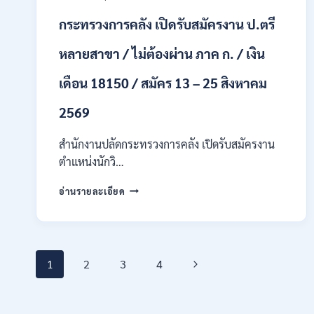
ทุก
สาขา
กระทรวงการคลัง เปิดรับสมัครงาน ป.ตรี
/
เงิน
หลายสาขา / ไม่ต้องผ่าน ภาค ก. / เงิน
เดือน
21,780
เดือน 18150 / สมัคร 13 – 25 สิงหาคม
/
ไม่
2569
ต้อง
ผ่าน
สำนักงานปลัดกระทรวงการคลัง เปิดรับสมัครงาน
ภาต
ก
ตำแหน่งนักวิ…
ของ
กพ.
กระทรวง
อ่านรายละเอียด
/
การ
สมัคร
คลัง
17
เปิด
–
รับ
21
Page
สมัคร
Next
1
2
3
4
สิงหาคม
งาน
2569
ป.ตรี
navigation
Page
หลาย
สาขา