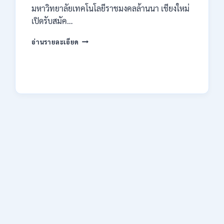
มหาวิทยาลัยเทคโนโลยีราชมงคลล้านนา เชียงใหม่
เปิดรับสมัค…
มหาวิทยาลัย
อ่านรายละเอียด
เทคโนโลยี
ราช
มงคล
ล้าน
นา
เชียงใหม่
เปิด
รับ
สมัคร
คัด
เลือก
บุคคล
เพื่อ
จ้าง
เป็น
ลูกจ้าง
ชั่วคราว
หลาย