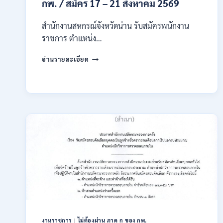
14
กพ. / สมัคร 17 – 21 สิงหาคม 2569
สิงหาคม
2569
สำนักงานสหกรณ์จังหวัดน่าน รับสมัครพนักงาน
ราชการ ตำแหน่ง…
สำนักงาน
อ่านรายละเอียด
สหกรณ์
จังหวัด
น่าน
กรม
ส่ง
เสริม
สหกรณ์
เปิด
รับ
สมัคร
พนักงาน
ราชการ
ปวช.
ปวท.
ปวส.
ป.ตรี
งานราชการ
|
ไม่ต้องผ่าน ภาค ก ของ กพ.