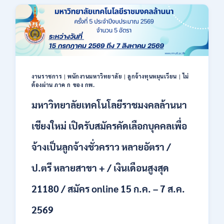
40
ตำแหน่ง
/
ปริญญา
ตรี
หลาย
สาขา
ขึ้น
งานราชการ
|
พนักงานมหาวิทยาลัย
|
ลูกจ้างทุนหมุนเวียน
|
ไม่
ไป
ต้องผ่าน ภาค ก ของ กพ.
/
มหาวิทยาลัยเทคโนโลยีราชมงคลล้านนา
ยินดี
รับ
เชียงใหม่ เปิดรับสมัครคัดเลือกบุคคลเพื่อ
นักศึกษา
จบ
ใหม่
จ้างเป็นลูกจ้างชั่วคราว หลายอัตรา /
/
สมัคร
ป.ตรี หลายสาขา + / เงินเดือนสูงสุด
ถึง
8
21180 / สมัคร online 15 ก.ค. – 7 ส.ค.
สิงหาคม
2569
2569