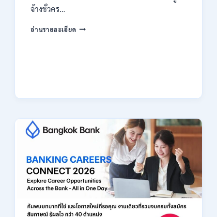
จ้างชั่วคร…
กรม
อ่านรายละเอียด
สรรพากร
เปิด
รับ
สมัคร
งาน
138
อัตรา
/
ปวช.
ปวส.
ป.ตรี
หลาย
สาขา
/
ไม่
ต้อง
ผ่าน
ภาค
ก