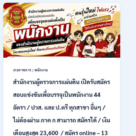
พนักงาน
ราชการ
รูป
แบบ
พิเศษ
111
อัตรา
/
ปวส.
และ
ป.ตรี
งานราชการ
|
พนักงาน
หลาย
สาขา
สำนักงานผู้ตรวจการแผ่นดิน เปิดรับสมัคร
+
/
สอบแข่งขันเพื่อบรรจุเป็นพนักงาน 44
เงิน
เดือน
อัตรา / ปวส. และ ป.ตรี ทุกสาขา อื่นๆ /
17700
–
ไม่ต้องผ่าน ภาค ก สามารถ สมัครได้ / เงิน
71500
/
เดือนสูงสุด 23,600 / สมัคร online – 13
ไม่