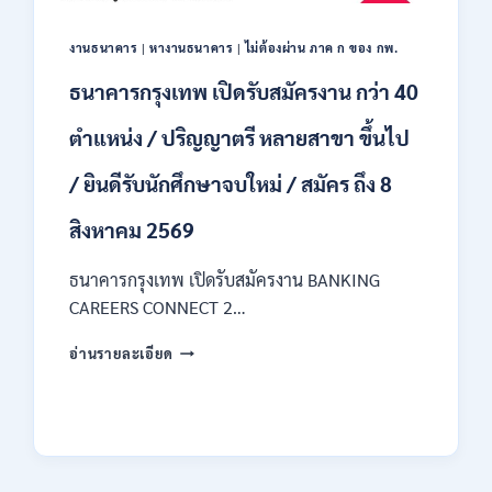
ของ
กพ.
งานธนาคาร
|
หางานธนาคาร
|
ไม่ต้องผ่าน ภาค ก ของ กพ.
/
เงิน
ธนาคารกรุงเทพ เปิดรับสมัครงาน กว่า 40
เดือน
18150
ตำแหน่ง / ปริญญาตรี หลายสาขา ขึ้นไป
/
สมัคร
/ ยินดีรับนักศึกษาจบใหม่ / สมัคร ถึง 8
ONLINE
17
สิงหาคม 2569
–
31
สิงหาคม
ธนาคารกรุงเทพ เปิดรับสมัครงาน BANKING
2569
CAREERS CONNECT 2…
ธนาคาร
อ่านรายละเอียด
กรุงเทพ
เปิด
รับ
สมัคร
งาน
กว่า