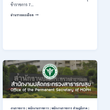
ข้าราชการ 7…
กรม
อ่านรายละเอียด
ทรัพยากรธรณี
เปิด
รับ
สมัคร
สอบ
แข่งขัน
เพื่อ
บรรจุ
ข้าราชการ
28
อัตรา
/
ปวส.
และ
ป.ตรี
หลาย
สาขา
/
สมัคร
งานราชการ
|
พนักงานราชการ
|
พนักงานราชการ ส่วนภูมิภาค
|