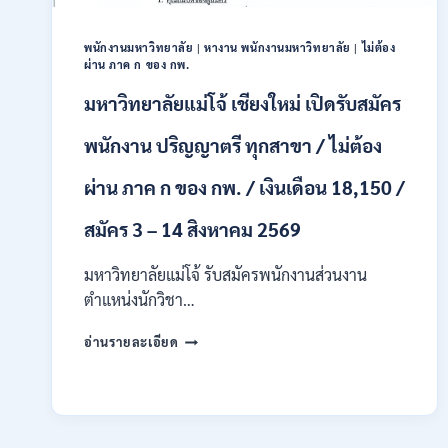
ชาย
และ
หญิง
พนักงานมหาวิทยาลัย
|
หางาน พนักงานมหาวิทยาลัย
|
ไม่ต้อง
ผ่าน ภาค ก ของ กพ.
/
ไม่
มหาวิทยาลัยแม่โจ้ เชียงใหม่ เปิดรับสมัคร
ต้อง
ผ่าน
พนักงาน ปริญญาตรี ทุกสาขา / ไม่ต้อง
ภาค
ก
ผ่าน ภาค ก ของ กพ. / เงินเดือน 18,150 /
ของ
กพ.
สมัคร 3 – 14 สิงหาคม 2569
/
สมัคร
10
มหาวิทยาลัยแม่โจ้ รับสมัครพนักงานส่วนงาน
–
ตำแหน่งนักวิชา…
17
สิงหาคม
มหาวิทยาลัย
อ่านรายละเอียด
2569
แม่
โจ้
เชียงใหม่
เปิด
รับ