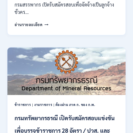
ของ
กรมสรรพากร เปิดรับสมัครสอบเพื่อจัดจ้างเป็นลูกจ้าง
กพ.
ชั่วคร…
/
สมัคร
กรม
อ่านรายละเอียด
10
สรรพากร
–
เปิด
17
รับ
สิงหาคม
สมัคร
2569
งาน
138
อัตรา
/
ปวช.
ปวส.
ป.ตรี
หลาย
สาขา
ข้าราชการ
|
งานราชการ
|
ต้องผ่าน ภาค ก. ของ ก.พ.
/
ไม่
กรมทรัพยากรธรณี เปิดรับสมัครสอบแข่งขัน
ต้อง
ผ่าน
เพื่อบรรจุข้าราชการ 28 อัตรา / ปวส. และ
ภาค