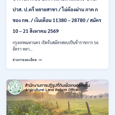
ขึ้น
ปวส. ป.ตรี หลายสาขา / ไม่ต้องผ่าน ภาค ก
ไป
/
ของ กพ. / เงินเดือน 11380 – 28780 / สมัคร
เงิน
เดือน
23,290
10 – 21 สิงหาคม 2569
/
สมัคร
กรุงเทพมหานคร เปิดรับสมัครสอบเป็นข้าราชการ 56
ONLINE
อัตรา หลา…
10
–
กรุงเทพมหานคร
อ่านรายละเอียด
26
เปิด
ส.ค.
รับ
2569
สมัคร
สอบ
เป็น
ข้าราชการ
56
อัตรา
หลาย
ตำแหน่ง
/