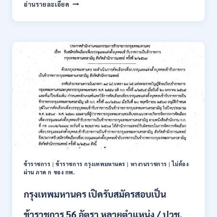
การ
อ่านรายละเอียด
นิคม
อุตสาหกรรม
แห่ง
ประเทศไทย
(กนอ.)
เปิด
รับ
สมัคร
บุคคล
เพื่อ
บรรจุ
เป็น
พนักงาน
รัฐวิสาหกิจ
16
อัตรา
ข้าราชการ
|
ข้าราชการ กรุงเทพมหานคร
|
หางานราชการ
|
ไม่ต้อง
/
ผ่าน ภาค ก ของ กพ.
ป.ตรี
หลา
กรุงเทพมหานคร เปิดรับสมัครสอบเป็น
ส
สาขา
ข้าราชการ 56 อัตรา หลายตำแหน่ง / ปวช.
+