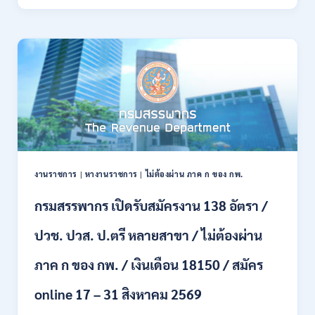
ทหาร
21
บก
สิงหาคม
เปิด
2569
รับ
สมัคร
บุคคล
พลเรือน
เป็น
พนักงาน
ราชการ
66
อัตรา
งานราชการ
|
หางานราชการ
|
ไม่ต้องผ่าน ภาค ก ของ กพ.
/
ชาย
กรมสรรพากร เปิดรับสมัครงาน 138 อัตรา /
และ
หญิง
ปวช. ปวส. ป.ตรี หลายสาขา / ไม่ต้องผ่าน
/
ไม่
ต้อง
ภาค ก ของ กพ. / เงินเดือน 18150 / สมัคร
ผ่าน
ภาค
online 17 – 31 สิงหาคม 2569
ก