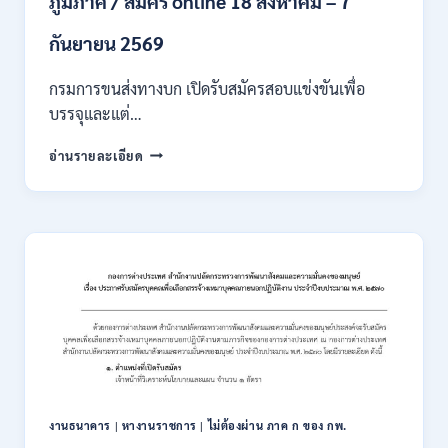
ภูมิภาค / สมัคร online 18 สิงหาคม – 7
/
เงิน
กันยายน 2569
เดือน
18000
กรมการขนส่งทางบก เปิดรับสมัครสอบแข่งขันเพื่อ
/
บรรจุและแต่…
ไม่
ต้อง
กรม
อ่านรายละเอียด
ผ่าน
การ
ภาค
ขนส่ง
ก
ทาง
ของ
บก
กพ.
เปิด
/
รับ
สมัคร
สมัคร
ONLINE
สอบ
3
แข่งขัน
–
เพื่อ
31
บรรจุ
สิงหาคม
และ
2569
แต่ง
งานธนาคาร
|
หางานราชการ
|
ไม่ต้องผ่าน ภาค ก ของ กพ.
ตั้ง