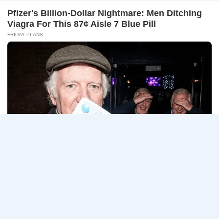
–
ธนาคารกรุงเทพ เปิดรับสมัครงาน BANKING CAREERS
14
CONNECT 2…
สิงหาคม
2569
ธนาคาร
อ่านรายละเอียด
กรุงเทพ
เปิด
รับ
สมัคร
Page
Next
1
2
3
…
5
งาน
กว่า
navigation
Page
40
ตำแหน่ง
/
ปริญญา
ตรี
หลาย
สาขา
ขึ้น
ไป
/
ยินดี
รับ