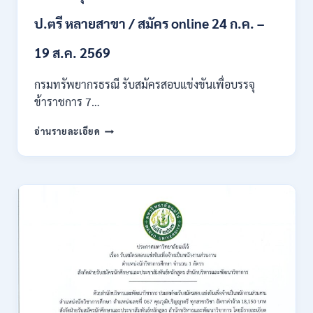
ก
ของ
ป.ตรี หลายสาขา / สมัคร online 24 ก.ค. –
กพ.
/
19 ส.ค. 2569
เงิน
เดือน
กรมทรัพยากรธรณี รับสมัครสอบแข่งขันเพื่อบรรจุ
18150
ข้าราชการ 7…
/
สมัคร
กรม
อ่านรายละเอียด
ONLINE
ทรัพยากรธรณี
17
เปิด
–
รับ
31
สมัคร
สิงหาคม
สอบ
2569
แข่งขัน
เพื่อ
บรรจุ
ข้าราชการ
28
อัตรา
/
ปวส.