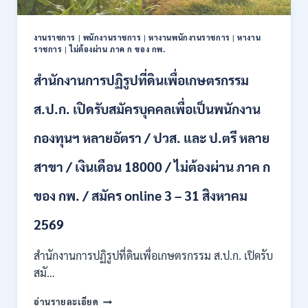
ปวช.
ปวส.
งานราชการ
|
พนักงานราชการ
|
หางานพนักงานราชการ
|
หางาน
ป.ตรี
ราชการ
|
ไม่ต้องผ่าน ภาค ก ของ กพ.
หลาย
สาขา
สำนักงานการปฏิรูปที่ดินเพื่อเกษตรกรรม
/
ไม่
ส.ป.ก. เปิดรับสมัครบุคคลเพื่อเป็นพนักงาน
ต้อง
ผ่าน
กองทุนฯ หลายอัตรา / ปวส. และ ป.ตรี หลาย
ภาค
ก
สาขา / เงินเดือน 18000 / ไม่ต้องผ่าน ภาค ก
ของ
กพ.
/
ของ กพ. / สมัคร online 3 – 31 สิงหาคม
เงิน
เดือน
2569
11380
–
สำนักงานการปฏิรูปที่ดินเพื่อเกษตรกรรม ส.ป.ก. เปิดรับ
28780
สมั…
/
สมัคร
สำนักงาน
อ่านรายละเอียด
10