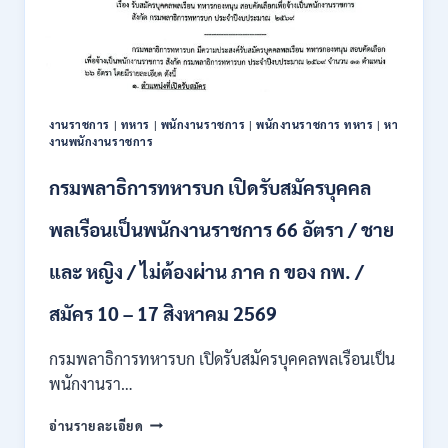
รับ
สมัคร
บุคคล
เพื่อ
ปฏิบัติ
งาน
งานราชการ
|
ทหาร
|
พนักงานราชการ
|
พนักงานราชการ ทหาร
|
หา
ป.ตรี
งานพนักงานราชการ
ทุก
สาขา
กรมพลาธิการทหารบก เปิดรับสมัครบุคคล
/
ไม่
พลเรือนเป็นพนักงานราชการ 66 อัตรา / ชาย
ต้อง
ผ่าน
และ หญิง / ไม่ต้องผ่าน ภาค ก ของ กพ. /
ภาค
ก
ของ
สมัคร 10 – 17 สิงหาคม 2569
กพ.
/
กรมพลาธิการทหารบก เปิดรับสมัครบุคคลพลเรือนเป็น
สมัคร
พนักงานรา…
ทาง
EMAIL
กรม
อ่านรายละเอียด
บัดนี้
พลาธิการ
–