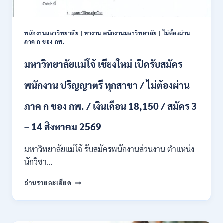
และ
ป.ตรี
หลาย
พนักงานมหาวิทยาลัย
|
หางาน พนักงานมหาวิทยาลัย
|
ไม่ต้องผ่าน
สาขา
ภาค ก ของ กพ.
/
สมัคร
มหาวิทยาลัยแม่โจ้ เชียงใหม่ เปิดรับสมัคร
ONLINE
24
พนักงาน ปริญญาตรี ทุกสาขา / ไม่ต้องผ่าน
ก.ค.
–
ภาค ก ของ กพ. / เงินเดือน 18,150 / สมัคร 3
19
ส.ค.
– 14 สิงหาคม 2569
2569
มหาวิทยาลัยแม่โจ้ รับสมัครพนักงานส่วนงาน ตำแหน่ง
นักวิชา…
มหาวิทยาลัย
อ่านรายละเอียด
แม่
โจ้
เชียงใหม่
เปิด