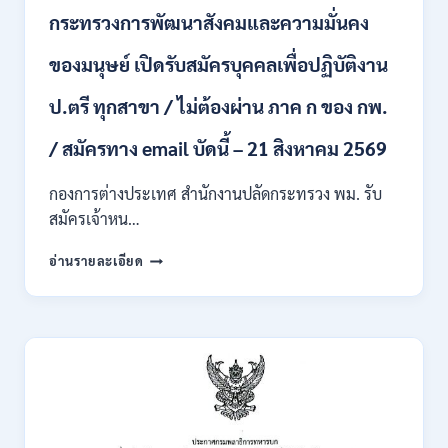
บุคคล
กระทรวงการพัฒนาสังคมและความมั่นคง
เข้า
รับ
ของมนุษย์ เปิดรับสมัครบุคคลเพื่อปฏิบัติงาน
ราชการ
24
อัตรา
ป.ตรี ทุกสาขา / ไม่ต้องผ่าน ภาค ก ของ กพ.
บรรจุ
ส่วน
/ สมัครทาง email บัดนี้ – 21 สิงหาคม 2569
กลาง
และ
กองการต่างประเทศ สำนักงานปลัดกระทรวง พม. รับ
ส่วน
สมัครเจ้าหน…
ภูมิภาค
/
กระทรวง
อ่านรายละเอียด
สมัคร
การ
ONLINE
พัฒนา
18
สังคม
สิงหาคม
และ
–
ความ
7
มั่นคง
กันยายน
ของ
2569
มนุษย์
เปิด