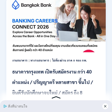
รับ
สมัคร
พนักงาน
ปริญญา
ตรี
ทุก
สาขา
/
ไม่
ต้อง
ผ่าน
ภาค
งานธนาคาร
|
หางานธนาคาร
|
ไม่ต้องผ่าน ภาค ก ของ กพ.
ก
ของ
ธนาคารกรุงเทพ เปิดรับสมัครงาน กว่า 40
กพ.
/
ตำแหน่ง / ปริญญาตรี หลายสาขา ขึ้นไป /
เงิน
เดือน
ยินดีรับนักศึกษาจบใหม่ / สมัคร ถึง 8
18,150
/
สิงหาคม 2569
สมัคร
3