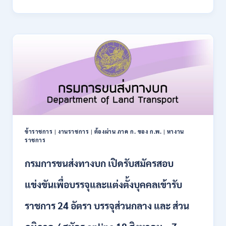
การ
–
ปฏิรูป
21
ที่ดิน
สิงหาคม
เพื่อ
2569
เกษตรกรรม
ส.ป.ก.
เปิด
รับ
สมัคร
บุคคล
เพื่อ
เป็น
พนักงาน
ข้าราชการ
|
งานราชการ
|
ต้องผ่าน ภาค ก. ของ ก.พ.
|
หางาน
กอง
ราชการ
ทุนฯ
หลาย
กรมการขนส่งทางบก เปิดรับสมัครสอบ
อัตรา
/
แข่งขันเพื่อบรรจุและแต่งตั้งบุคคลเข้ารับ
ปวส.
และ
ราชการ 24 อัตรา บรรจุส่วนกลาง และ ส่วน
ป.ตรี
หลาย
สาขา