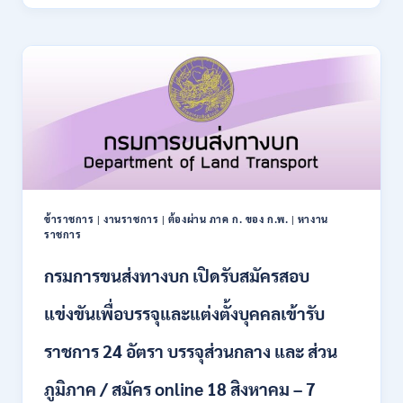
ปฏิรูป
21
ที่ดิน
สิงหาคม
เพื่อ
2569
เกษตรกรรม
ส.ป.ก.
เปิด
รับ
สมัคร
บุคคล
เพื่อ
เป็น
พนักงาน
ข้าราชการ
|
งานราชการ
|
ต้องผ่าน ภาค ก. ของ ก.พ.
|
หางาน
กอง
ราชการ
ทุนฯ
หลาย
กรมการขนส่งทางบก เปิดรับสมัครสอบ
อัตรา
/
แข่งขันเพื่อบรรจุและแต่งตั้งบุคคลเข้ารับ
ปวส.
และ
ราชการ 24 อัตรา บรรจุส่วนกลาง และ ส่วน
ป.ตรี
หลาย
ภูมิภาค / สมัคร online 18 สิงหาคม – 7
สาขา