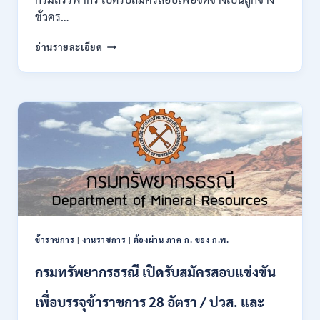
กพ.
ชั่วคร…
/
สมัคร
กรม
อ่านรายละเอียด
10
สรรพากร
–
เปิด
17
รับ
สิงหาคม
สมัคร
2569
งาน
138
อัตรา
/
ปวช.
ปวส.
ป.ตรี
หลาย
สาขา
ข้าราชการ
|
งานราชการ
|
ต้องผ่าน ภาค ก. ของ ก.พ.
/
ไม่
กรมทรัพยากรธรณี เปิดรับสมัครสอบแข่งขัน
ต้อง
ผ่าน
เพื่อบรรจุข้าราชการ 28 อัตรา / ปวส. และ
ภาค
ก