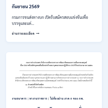
/
เงิน
กันยายน 2569
เดือน
18000
กรมการขนส่งทางบก เปิดรับสมัครสอบแข่งขันเพื่อ
/
บรรจุและแต่…
ไม่
ต้อง
กรม
อ่านรายละเอียด
ผ่าน
การ
ภาค
ขนส่ง
ก
ทาง
ของ
บก
กพ.
เปิด
/
รับ
สมัคร
สมัคร
ONLINE
สอบ
3
แข่งขัน
–
เพื่อ
31
บรรจุ
สิงหาคม
และ
2569
แต่ง
งานธนาคาร
|
หางานราชการ
|
ไม่ต้องผ่าน ภาค ก ของ กพ.
ตั้ง
บุคคล