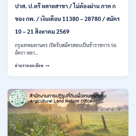
ปวส. ป.ตรี หลายสาขา / ไม่ต้องผ่าน ภาค ก
ไป
/
ของ กพ. / เงินเดือน 11380 – 28780 / สมัคร
เงิน
เดือน
23,290
10 – 21 สิงหาคม 2569
/
สมัคร
กรุงเทพมหานคร เปิดรับสมัครสอบเป็นข้าราชการ 56
ONLINE
อัตรา หลา…
10
–
กรุงเทพมหานคร
อ่านรายละเอียด
26
เปิด
ส.ค.
รับ
2569
สมัคร
สอบ
เป็น
ข้าราชการ
56
อัตรา
หลาย
ตำแหน่ง
/