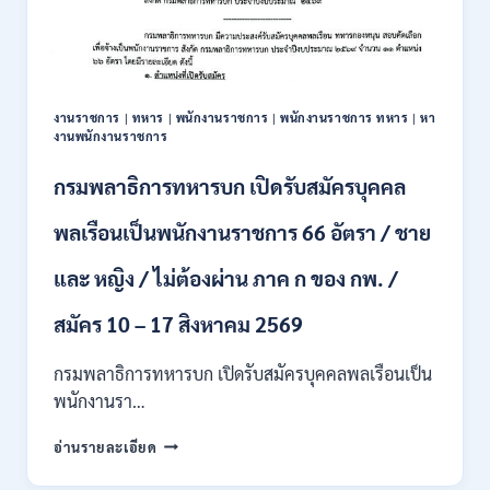
สมัคร
บุคคล
เพื่อ
ปฏิบัติ
งาน
งานราชการ
|
ทหาร
|
พนักงานราชการ
|
พนักงานราชการ ทหาร
|
หา
ป.ตรี
งานพนักงานราชการ
ทุก
สาขา
กรมพลาธิการทหารบก เปิดรับสมัครบุคคล
/
ไม่
พลเรือนเป็นพนักงานราชการ 66 อัตรา / ชาย
ต้อง
ผ่าน
และ หญิง / ไม่ต้องผ่าน ภาค ก ของ กพ. /
ภาค
ก
ของ
สมัคร 10 – 17 สิงหาคม 2569
กพ.
/
กรมพลาธิการทหารบก เปิดรับสมัครบุคคลพลเรือนเป็น
สมัคร
พนักงานรา…
ทาง
EMAIL
กรม
อ่านรายละเอียด
บัดนี้
พลาธิการ
–
ทหาร