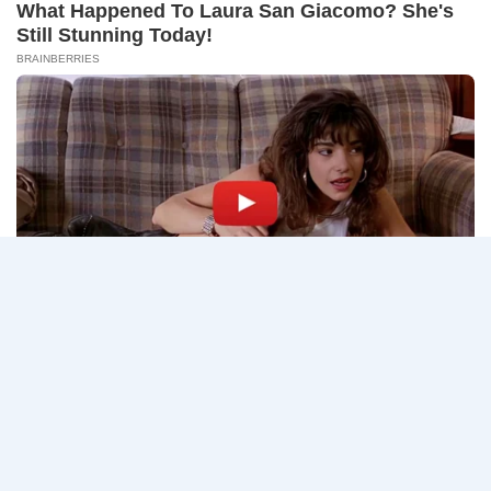
14
CONNECT 2…
สิงหาคม
2569
ธนาคาร
อ่านรายละเอียด
กรุงเทพ
เปิด
รับ
สมัคร
Page
Next
1
2
3
…
5
งาน
กว่า
navigation
Page
40
ตำแหน่ง
/
ปริญญา
ตรี
หลาย
สาขา
ขึ้น
ไป
/
ยินดี
รับ
นักศึกษา