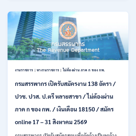
21
บก
สิงหาคม
เปิด
2569
รับ
สมัคร
บุคคล
พลเรือน
เป็น
พนักงาน
ราชการ
66
อัตรา
งานราชการ
|
หางานราชการ
|
ไม่ต้องผ่าน ภาค ก ของ กพ.
/
ชาย
กรมสรรพากร เปิดรับสมัครงาน 138 อัตรา /
และ
หญิง
ปวช. ปวส. ป.ตรี หลายสาขา / ไม่ต้องผ่าน
/
ไม่
ต้อง
ภาค ก ของ กพ. / เงินเดือน 18150 / สมัคร
ผ่าน
ภาค
online 17 – 31 สิงหาคม 2569
ก
ของ
กรมสรรพากร เปิดรับสมัครสอบเพื่อจัดจ้างเป็นลูกจ้าง