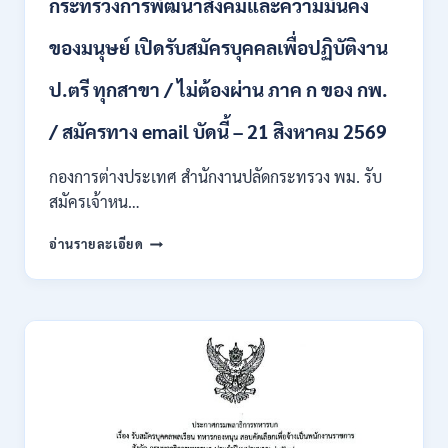
กระทรวงการพัฒนาสังคมและความมั่นคง
เข้า
รับ
ของมนุษย์ เปิดรับสมัครบุคคลเพื่อปฏิบัติงาน
ราชการ
24
อัตรา
ป.ตรี ทุกสาขา / ไม่ต้องผ่าน ภาค ก ของ กพ.
บรรจุ
ส่วน
/ สมัครทาง email บัดนี้ – 21 สิงหาคม 2569
กลาง
และ
กองการต่างประเทศ สำนักงานปลัดกระทรวง พม. รับ
ส่วน
สมัครเจ้าหน…
ภูมิภาค
/
กระทรวง
อ่านรายละเอียด
สมัคร
การ
ONLINE
พัฒนา
18
สังคม
สิงหาคม
และ
–
ความ
7
มั่นคง
กันยายน
ของ
2569
มนุษย์
เปิด
รับ