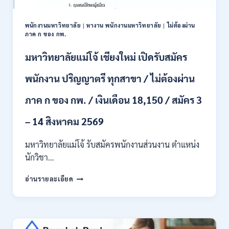
ป.ตรี
หลาย
พนักงานมหาวิทยาลัย
|
หางาน พนักงานมหาวิทยาลัย
|
ไม่ต้องผ่าน
สาขา
ภาค ก ของ กพ.
/
สมัคร
มหาวิทยาลัยแม่โจ้ เชียงใหม่ เปิดรับสมัคร
ONLINE
24
พนักงาน ปริญญาตรี ทุกสาขา / ไม่ต้องผ่าน
ก.ค.
–
ภาค ก ของ กพ. / เงินเดือน 18,150 / สมัคร 3
19
ส.ค.
– 14 สิงหาคม 2569
2569
มหาวิทยาลัยแม่โจ้ รับสมัครพนักงานส่วนงาน ตำแหน่ง
นักวิชา…
มหาวิทยาลัย
อ่านรายละเอียด
แม่
โจ้
เชียงใหม่
เปิด
รับ