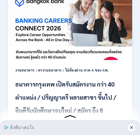
สมัคร
พนักงาน
ปริญญา
ตรี
ทุก
สาขา
/
ไม่
ต้อง
ผ่าน
ภาค
งานธนาคาร
|
หางานธนาคาร
|
ไม่ต้องผ่าน ภาค ก ของ กพ.
ก
ของ
ธนาคารกรุงเทพ เปิดรับสมัครงาน กว่า 40
กพ.
/
ตำแหน่ง / ปริญญาตรี หลายสาขา ขึ้นไป /
เงิน
เดือน
ยินดีรับนักศึกษาจบใหม่ / สมัคร ถึง 8
18,150
/
สิงหาคม 2569
สมัคร
3
–
ธนาคารกรุงเทพ เปิดรับสมัครงาน BANKING CAREERS