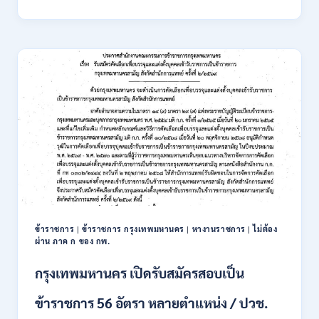
นิคม
อุตสาหกรรม
แห่ง
ประเทศไทย
(กนอ.)
เปิด
รับ
สมัคร
บุคคล
เพื่อ
บรรจุ
เป็น
พนักงาน
รัฐวิสาหกิจ
16
อัตรา
ข้าราชการ
|
ข้าราชการ กรุงเทพมหานคร
|
หางานราชการ
|
ไม่ต้อง
/
ผ่าน ภาค ก ของ กพ.
ป.ตรี
หลา
กรุงเทพมหานคร เปิดรับสมัครสอบเป็น
ส
สาขา
ข้าราชการ 56 อัตรา หลายตำแหน่ง / ปวช.
+
ขึ้น