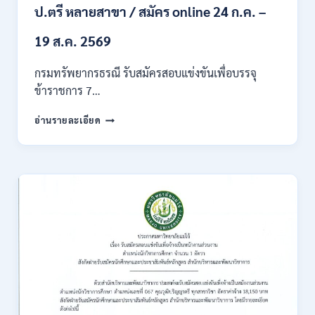
ของ
ป.ตรี หลายสาขา / สมัคร online 24 ก.ค. –
กพ.
/
19 ส.ค. 2569
เงิน
เดือน
กรมทรัพยากรธรณี รับสมัครสอบแข่งขันเพื่อบรรจุ
18150
ข้าราชการ 7…
/
สมัคร
กรม
อ่านรายละเอียด
ONLINE
ทรัพยากรธรณี
17
เปิด
–
รับ
31
สมัคร
สิงหาคม
สอบ
2569
แข่งขัน
เพื่อ
บรรจุ
ข้าราชการ
28
อัตรา
/
ปวส.
และ