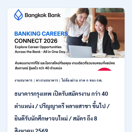
เชียงใหม่
เปิด
รับ
สมัคร
พนักงาน
ปริญญา
ตรี
ทุก
สาขา
/
ไม่
ต้อง
ผ่าน
ภาค
งานธนาคาร
|
หางานธนาคาร
|
ไม่ต้องผ่าน ภาค ก ของ กพ.
ก
ของ
ธนาคารกรุงเทพ เปิดรับสมัครงาน กว่า 40
กพ.
/
ตำแหน่ง / ปริญญาตรี หลายสาขา ขึ้นไป /
เงิน
เดือน
ยินดีรับนักศึกษาจบใหม่ / สมัคร ถึง 8
18,150
/
สิงหาคม 2569
สมัคร