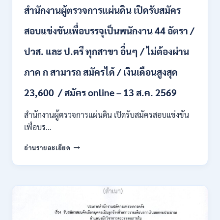
ชั่วคราว
สำนักงานผู้ตรวจการแผ่นดิน เปิดรับสมัคร
หลาย
อัตรา
สอบแข่งขันเพื่อบรรจุเป็นพนักงาน 44 อัตรา /
/
ป.ตรี
ปวส. และ ป.ตรี ทุกสาขา อื่นๆ / ไม่ต้องผ่าน
หลาย
สาขา
ภาค ก สามารถ สมัครได้ / เงินเดือนสูงสุด
+
/
23,600 / สมัคร online – 13 ส.ค. 2569
เงิน
เดือน
สำนักงานผู้ตรวจการแผ่นดิน เปิดรับสมัครสอบแข่งขัน
สูงสุด
21180
เพื่อบร…
/
สมัคร
สำนักงาน
อ่านรายละเอียด
ONLINE
ผู้
15
ตรวจ
ก.ค.
การ
–
แผ่น
7
ดิน
ส.ค.
เปิด
2569
รับ