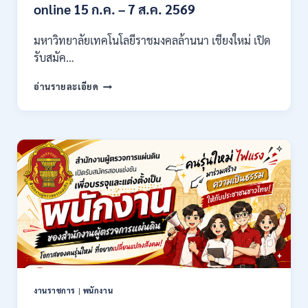
21,780
online 15 ก.ค. – 7 ส.ค. 2569
/
ไม่
มหาวิทยาลัยเทคโนโลยีราชมงคลล้านนา เชียงใหม่ เปิด
ต้อง
รับสมัค…
ผ่าน
ภาต
มหาวิทยาลัย
ก
อ่านรายละเอียด
เทคโนโลยี
ของ
ราช
กพ.
มงคล
/
ล้าน
สมัคร
นา
17
เชียงใหม่
–
เปิด
21
รับ
สิงหาคม
สมัคร
2569
คัด
เลือก
บุคคล
เพื่อ
จ้าง
เป็น
งานราชการ
|
พนักงาน
ลูกจ้าง