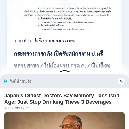
สมัคร
สอบ
แข่งขัน
เพื่อ
บรรจุ
เป็น
พนักงาน
งานราชการ
|
ไม่ต้องผ่าน ภาค ก ของ กพ.
44
อัตรา
กระทรวงการคลัง เปิดรับสมัครงาน ป.ตรี
/
ปวส.
หลายสาขา / ไม่ต้องผ่าน ภาค ก. / เงินเดือน
และ
ป.ตรี
18150 / สมัคร 13 – 25 สิงหาคม 2569
ทุก
สาขา
อื่นๆ
สำนักงานปลัดกระทรวงการคลัง เปิดรับสมัครงาน
/
ตำแหน่งนักวิ…
ไม่
ต้อง
กระทรวง
อ่านรายละเอียด
ผ่าน
การ
ภาค
คลัง
ก
เปิด
สามารถ