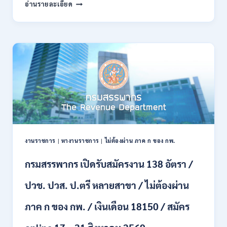
กรม
อ่านรายละเอียด
พลาธิการ
ทหาร
บก
เปิด
รับ
สมัคร
บุคคล
พลเรือน
เป็น
พนักงาน
ราชการ
66
อัตรา
งานราชการ
|
หางานราชการ
|
ไม่ต้องผ่าน ภาค ก ของ กพ.
/
ชาย
กรมสรรพากร เปิดรับสมัครงาน 138 อัตรา /
และ
หญิง
ปวช. ปวส. ป.ตรี หลายสาขา / ไม่ต้องผ่าน
/
ไม่
ต้อง
ภาค ก ของ กพ. / เงินเดือน 18150 / สมัคร
ผ่าน
ภาค