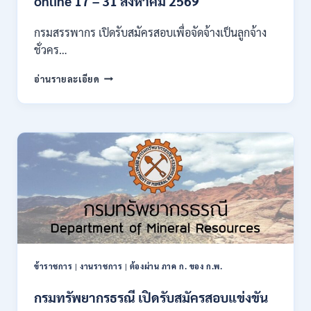
online 17 – 31 สิงหาคม 2569
ก
ของ
กรมสรรพากร เปิดรับสมัครสอบเพื่อจัดจ้างเป็นลูกจ้าง
กพ.
ชั่วคร…
/
สมัคร
กรม
อ่านรายละเอียด
10
สรรพากร
–
เปิด
17
รับ
สิงหาคม
สมัคร
2569
งาน
138
อัตรา
/
ปวช.
ปวส.
ป.ตรี
หลาย
สาขา
ข้าราชการ
|
งานราชการ
|
ต้องผ่าน ภาค ก. ของ ก.พ.
/
ไม่
กรมทรัพยากรธรณี เปิดรับสมัครสอบแข่งขัน
ต้อง