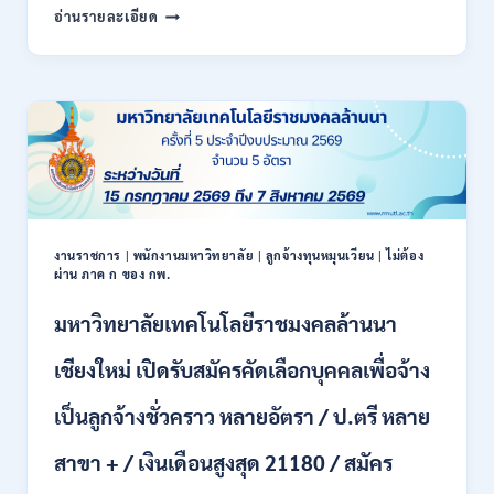
สำนักงาน
กพ.
อ่านรายละเอียด
สหกรณ์
/
จังหวัด
สมัคร
น่าน
ONLINE
กรม
17
ส่ง
–
เสริม
28
สหกรณ์
สิงหาคม
เปิด
2569
รับ
สมัคร
พนักงาน
งานราชการ
|
พนักงานมหาวิทยาลัย
|
ลูกจ้างทุนหมุนเวียน
|
ไม่ต้อง
ผ่าน ภาค ก ของ กพ.
ราชการ
ปวช.
มหาวิทยาลัยเทคโนโลยีราชมงคลล้านนา
ปวท.
ปวส.
ป.ตรี
เชียงใหม่ เปิดรับสมัครคัดเลือกบุคคลเพื่อจ้าง
ทุก
สาขา
เป็นลูกจ้างชั่วคราว หลายอัตรา / ป.ตรี หลาย
/
เงิน
สาขา + / เงินเดือนสูงสุด 21180 / สมัคร
เดือน