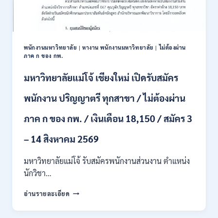
/
ปวส.
และ
ป.ตรี
หลาย
พนักงานมหาวิทยาลัย
|
หางาน พนักงานมหาวิทยาลัย
|
ไม่ต้องผ่าน
สาขา
ภาค ก ของ กพ.
/
สมัคร
มหาวิทยาลัยแม่โจ้ เชียงใหม่ เปิดรับสมัคร
ONLINE
24
พนักงาน ปริญญาตรี ทุกสาขา / ไม่ต้องผ่าน
ก.ค.
–
ภาค ก ของ กพ. / เงินเดือน 18,150 / สมัคร 3
19
ส.ค.
– 14 สิงหาคม 2569
2569
มหาวิทยาลัยแม่โจ้ รับสมัครพนักงานส่วนงาน ตำแหน่ง
นักวิชา…
มหาวิทยาลัย
อ่านรายละเอียด
แม่
โจ้