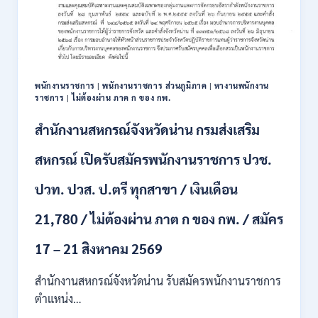
111
อัตรา
/
ปวส.
และ
ป.ตรี
พนักงานราชการ
|
พนักงานราชการ ส่วนภูมิภาค
|
หางานพนักงาน
หลาย
ราชการ
|
ไม่ต้องผ่าน ภาค ก ของ กพ.
สาขา
+
สำนักงานสหกรณ์จังหวัดน่าน กรมส่งเสริม
/
เงิน
สหกรณ์ เปิดรับสมัครพนักงานราชการ ปวช.
เดือน
17700
ปวท. ปวส. ป.ตรี ทุกสาขา / เงินเดือน
–
71500
21,780 / ไม่ต้องผ่าน ภาต ก ของ กพ. / สมัคร
/
ไม่
17 – 21 สิงหาคม 2569
ต้อง
ผ่าน
สำนักงานสหกรณ์จังหวัดน่าน รับสมัครพนักงานราชการ
ภาค
ก
ตำแหน่ง…
ของ