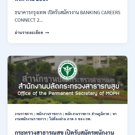
3
–
ธนาคารกรุงเทพ เปิดรับสมัครงาน BANKING CAREERS
14
CONNECT 2…
สิงหาคม
2569
ธนาคาร
อ่านรายละเอียด
กรุงเทพ
เปิด
รับ
สมัคร
งาน
กว่า
40
ตำแหน่ง
/
ปริญญา
ตรี
หลาย
สาขา
งานราชการ
|
พนักงานราชการ
|
พนักงานราชการ ส่วนภูมิภาค
|
หา
ขึ้น
งานพนักงานราชการ
|
ไม่ต้องผ่าน ภาค ก ของ กพ.
ไป
/
กระทรวงสาธารณสุข เปิดรับสมัครพนักงาน
ยินดี