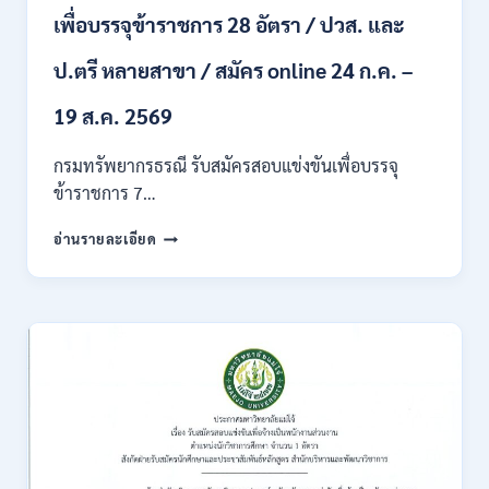
ผ่าน
เพื่อบรรจุข้าราชการ 28 อัตรา / ปวส. และ
ภาค
ก
ของ
ป.ตรี หลายสาขา / สมัคร online 24 ก.ค. –
กพ.
/
19 ส.ค. 2569
เงิน
เดือน
กรมทรัพยากรธรณี รับสมัครสอบแข่งขันเพื่อบรรจุ
18150
ข้าราชการ 7…
/
สมัคร
กรม
อ่านรายละเอียด
ONLINE
ทรัพยากรธรณี
17
เปิด
–
รับ
31
สมัคร
สิงหาคม
สอบ
2569
แข่งขัน
เพื่อ
บรรจุ
ข้าราชการ
28
อัตรา