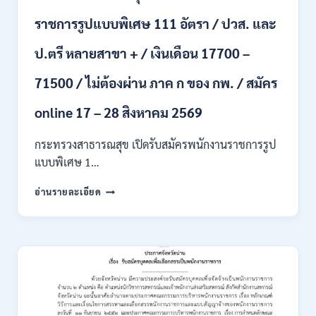
รับ
ราชการรูปแบบพิเศษ 111 อัตรา / ปวส. และ
นักศึกษา
จบ
ป.ตรี หลายสาขา + / เงินเดือน 17700 –
ใหม่
/
71500 / ไม่ต้องผ่าน ภาค ก ของ กพ. / สมัคร
สมัคร
ถึง
8
online 17 – 28 สิงหาคม 2569
สิงหาคม
2569
กระทรวงสาธารณสุข เปิดรับสมัครพนักงานราชการรูป
แบบพิเศษ 1…
กระทรวง
อ่านรายละเอียด
สาธารณสุข
เปิด
รับ
สมัคร
พนักงาน
ราชการ
รูป
แบบ
พิเศษ