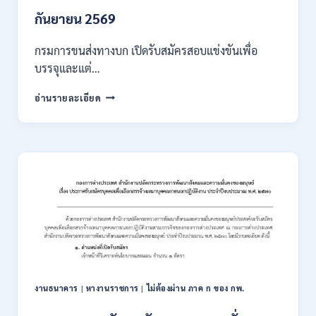
/
เงิน
กันยายน 2569
เดือน
18000
กรมการขนส่งทางบก เปิดรับสมัครสอบแข่งขันเพื่อ
/
บรรจุและแต่…
ไม่
ต้อง
กรม
อ่านรายละเอียด
ผ่าน
การ
ภาค
ขนส่ง
ก
ทาง
ของ
บก
กพ.
เปิด
/
รับ
สมัคร
สมัคร
ONLINE
สอบ
3
แข่งขัน
–
เพื่อ
31
บรรจุ
สิงหาคม
และ
2569
แต่ง
งานธนาคาร
|
หางานราชการ
|
ไม่ต้องผ่าน ภาค ก ของ กพ.
ตั้ง
บุคคล