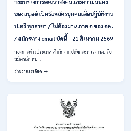
กระทรวงการพัฒนาสังคมและความมั่นคง
เข้า
รับ
ของมนุษย์ เปิดรับสมัครบุคคลเพื่อปฏิบัติงาน
ราชการ
24
อัตรา
ป.ตรี ทุกสาขา / ไม่ต้องผ่าน ภาค ก ของ กพ.
บรรจุ
ส่วน
/ สมัครทาง email บัดนี้ – 21 สิงหาคม 2569
กลาง
และ
กองการต่างประเทศ สำนักงานปลัดกระทรวง พม. รับ
ส่วน
สมัครเจ้าหน…
ภูมิภาค
/
กระทรวง
อ่านรายละเอียด
สมัคร
การ
ONLINE
พัฒนา
18
สังคม
สิงหาคม
และ
–
ความ
7
มั่นคง
กันยายน
ของ
2569
มนุษย์
เปิด
รับ