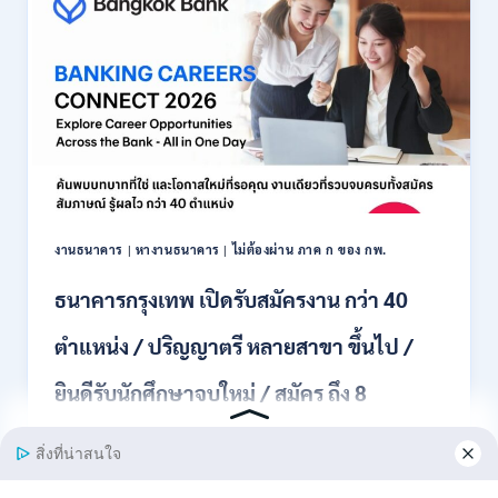
สมัคร
พนักงาน
ปริญญา
ตรี
ทุก
สาขา
/
ไม่
ต้อง
ผ่าน
ภาค
งานธนาคาร
|
หางานธนาคาร
|
ไม่ต้องผ่าน ภาค ก ของ กพ.
ก
ของ
ธนาคารกรุงเทพ เปิดรับสมัครงาน กว่า 40
กพ.
/
ตำแหน่ง / ปริญญาตรี หลายสาขา ขึ้นไป /
เงิน
เดือน
ยินดีรับนักศึกษาจบใหม่ / สมัคร ถึง 8
18,150
/
สิงหาคม 2569
สมัคร
3
–
ธนาคารกรุงเทพ เปิดรับสมัครงาน BANKING CAREERS