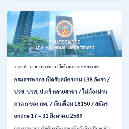
21
บก
สิงหาคม
เปิด
2569
รับ
สมัคร
บุคคล
พลเรือน
เป็น
พนักงาน
ราชการ
66
อัตรา
งานราชการ
|
หางานราชการ
|
ไม่ต้องผ่าน ภาค ก ของ กพ.
/
ชาย
กรมสรรพากร เปิดรับสมัครงาน 138 อัตรา /
และ
หญิง
ปวช. ปวส. ป.ตรี หลายสาขา / ไม่ต้องผ่าน
/
ไม่
ต้อง
ภาค ก ของ กพ. / เงินเดือน 18150 / สมัคร
ผ่าน
ภาค
online 17 – 31 สิงหาคม 2569
ก
ของ
กรมสรรพากร เปิดรับสมัครสอบเพื่อจัดจ้างเป็นลูกจ้าง