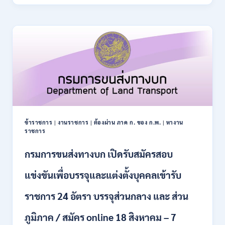
ปฏิรูป
21
ที่ดิน
สิงหาคม
เพื่อ
2569
เกษตรกรรม
ส.ป.ก.
เปิด
รับ
สมัคร
บุคคล
เพื่อ
เป็น
พนักงาน
ข้าราชการ
|
งานราชการ
|
ต้องผ่าน ภาค ก. ของ ก.พ.
|
หางาน
กอง
ราชการ
ทุนฯ
หลาย
กรมการขนส่งทางบก เปิดรับสมัครสอบ
อัตรา
/
แข่งขันเพื่อบรรจุและแต่งตั้งบุคคลเข้ารับ
ปวส.
และ
ราชการ 24 อัตรา บรรจุส่วนกลาง และ ส่วน
ป.ตรี
หลาย
ภูมิภาค / สมัคร online 18 สิงหาคม – 7
สาขา