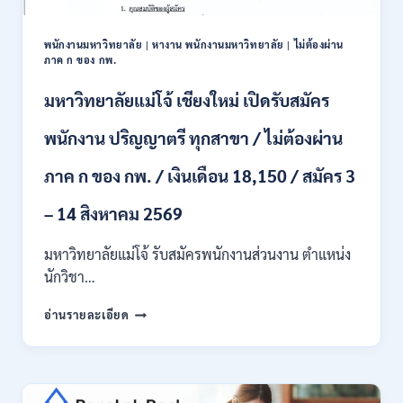
ป.ตรี
หลาย
พนักงานมหาวิทยาลัย
|
หางาน พนักงานมหาวิทยาลัย
|
ไม่ต้องผ่าน
สาขา
ภาค ก ของ กพ.
/
สมัคร
มหาวิทยาลัยแม่โจ้ เชียงใหม่ เปิดรับสมัคร
ONLINE
24
พนักงาน ปริญญาตรี ทุกสาขา / ไม่ต้องผ่าน
ก.ค.
–
ภาค ก ของ กพ. / เงินเดือน 18,150 / สมัคร 3
19
ส.ค.
– 14 สิงหาคม 2569
2569
มหาวิทยาลัยแม่โจ้ รับสมัครพนักงานส่วนงาน ตำแหน่ง
นักวิชา…
มหาวิทยาลัย
อ่านรายละเอียด
แม่
โจ้
เชียงใหม่
เปิด
รับ