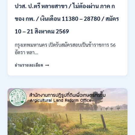
ปวส. ป.ตรี หลายสาขา / ไม่ต้องผ่าน ภาค ก
ไป
/
ของ กพ. / เงินเดือน 11380 – 28780 / สมัคร
เงิน
เดือน
23,290
10 – 21 สิงหาคม 2569
/
สมัคร
กรุงเทพมหานคร เปิดรับสมัครสอบเป็นข้าราชการ 56
ONLINE
อัตรา หลา…
10
–
กรุงเทพมหานคร
อ่านรายละเอียด
26
เปิด
ส.ค.
รับ
2569
สมัคร
สอบ
เป็น
ข้าราชการ
56
อัตรา
หลาย
ตำแหน่ง
/