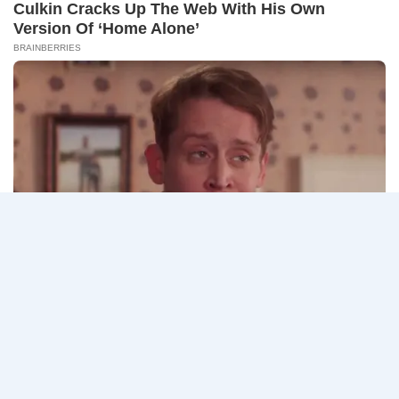
14
CONNECT 2…
สิงหาคม
2569
ธนาคาร
อ่านรายละเอียด
กรุงเทพ
เปิด
รับ
สมัคร
Page
Next
1
2
3
…
5
งาน
กว่า
navigation
Page
40
ตำแหน่ง
/
ปริญญา
ตรี
หลาย
สาขา
ขึ้น
ไป
/
ยินดี
รับ
นักศึกษา