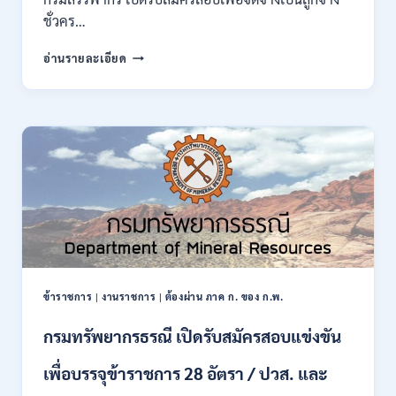
กพ.
ชั่วคร…
/
สมัคร
กรม
อ่านรายละเอียด
10
สรรพากร
–
เปิด
17
รับ
สิงหาคม
สมัคร
2569
งาน
138
อัตรา
/
ปวช.
ปวส.
ป.ตรี
หลาย
สาขา
ข้าราชการ
|
งานราชการ
|
ต้องผ่าน ภาค ก. ของ ก.พ.
/
ไม่
กรมทรัพยากรธรณี เปิดรับสมัครสอบแข่งขัน
ต้อง
ผ่าน
เพื่อบรรจุข้าราชการ 28 อัตรา / ปวส. และ
ภาค
ก