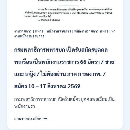
สมัคร
บุคคล
เพื่อ
ปฏิบัติ
งาน
งานราชการ
|
ทหาร
|
พนักงานราชการ
|
พนักงานราชการ ทหาร
|
หา
ป.ตรี
งานพนักงานราชการ
ทุก
สาขา
กรมพลาธิการทหารบก เปิดรับสมัครบุคคล
/
ไม่
พลเรือนเป็นพนักงานราชการ 66 อัตรา / ชาย
ต้อง
ผ่าน
และ หญิง / ไม่ต้องผ่าน ภาค ก ของ กพ. /
ภาค
ก
ของ
สมัคร 10 – 17 สิงหาคม 2569
กพ.
/
กรมพลาธิการทหารบก เปิดรับสมัครบุคคลพลเรือนเป็น
สมัคร
พนักงานรา…
ทาง
EMAIL
กรม
อ่านรายละเอียด
บัดนี้
พลาธิการ
–
ทหาร