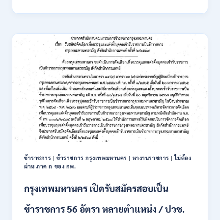
นิคม
อุตสาหกรรม
แห่ง
ประเทศไทย
(กนอ.)
เปิด
รับ
สมัคร
บุคคล
เพื่อ
บรรจุ
เป็น
พนักงาน
รัฐวิสาหกิจ
16
อัตรา
ข้าราชการ
|
ข้าราชการ กรุงเทพมหานคร
|
หางานราชการ
|
ไม่ต้อง
/
ผ่าน ภาค ก ของ กพ.
ป.ตรี
หลา
กรุงเทพมหานคร เปิดรับสมัครสอบเป็น
ส
สาขา
ข้าราชการ 56 อัตรา หลายตำแหน่ง / ปวช.
+
ขึ้น