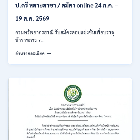
ของ
ป.ตรี หลายสาขา / สมัคร online 24 ก.ค. –
กพ.
/
19 ส.ค. 2569
เงิน
เดือน
กรมทรัพยากรธรณี รับสมัครสอบแข่งขันเพื่อบรรจุ
18150
ข้าราชการ 7…
/
สมัคร
กรม
อ่านรายละเอียด
ONLINE
ทรัพยากรธรณี
17
เปิด
–
รับ
31
สมัคร
สิงหาคม
สอบ
2569
แข่งขัน
เพื่อ
บรรจุ
ข้าราชการ
28
อัตรา
/
ปวส.
และ