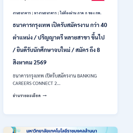
ของ
กพ.
งานธนาคาร
|
หางานธนาคาร
|
ไม่ต้องผ่าน ภาค ก ของ กพ.
/
เงิน
ธนาคารกรุงเทพ เปิดรับสมัครงาน กว่า 40
เดือน
18150
ตำแหน่ง / ปริญญาตรี หลายสาขา ขึ้นไป
/
สมัคร
/ ยินดีรับนักศึกษาจบใหม่ / สมัคร ถึง 8
ONLINE
17
สิงหาคม 2569
–
31
สิงหาคม
ธนาคารกรุงเทพ เปิดรับสมัครงาน BANKING
2569
CAREERS CONNECT 2…
ธนาคาร
อ่านรายละเอียด
กรุงเทพ
เปิด
รับ
สมัคร
งาน
กว่า