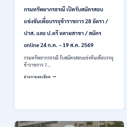
สาขา
กรมทรัพยากรธรณี เปิดรับสมัครสอบ
/
ไม่
ต้อง
แข่งขันเพื่อบรรจุข้าราชการ 28 อัตรา /
ผ่าน
ภาค
ปวส. และ ป.ตรี หลายสาขา / สมัคร
ก
ของ
online 24 ก.ค. – 19 ส.ค. 2569
กพ.
/
กรมทรัพยากรธรณี รับสมัครสอบแข่งขันเพื่อบรรจุ
สมัคร
ข้าราชการ 7…
ทาง
EMAIL
กรม
บัดนี้
อ่านรายละเอียด
ทรัพยากรธรณี
–
เปิด
21
รับ
สิงหาคม
สมัคร
2569
สอบ
แข่งขัน
เพื่อ
บรรจุ
ข้าราชการ