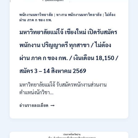
ชาย
และ
หญิง
พนักงานมหาวิทยาลัย
|
หางาน พนักงานมหาวิทยาลัย
|
ไม่ต้อง
ผ่าน ภาค ก ของ กพ.
/
ไม่
มหาวิทยาลัยแม่โจ้ เชียงใหม่ เปิดรับสมัคร
ต้อง
ผ่าน
พนักงาน ปริญญาตรี ทุกสาขา / ไม่ต้อง
ภาค
ก
ผ่าน ภาค ก ของ กพ. / เงินเดือน 18,150 /
ของ
กพ.
สมัคร 3 – 14 สิงหาคม 2569
/
สมัคร
10
มหาวิทยาลัยแม่โจ้ รับสมัครพนักงานส่วนงาน
–
ตำแหน่งนักวิชา…
17
สิงหาคม
มหาวิทยาลัย
อ่านรายละเอียด
2569
แม่
โจ้
เชียงใหม่
เปิด
รับ