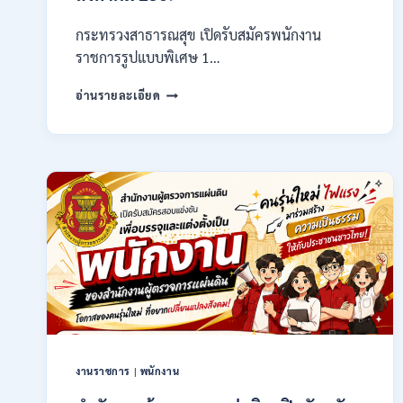
กระทรวงสาธารณสุข เปิดรับสมัครพนักงาน
ราชการรูปแบบพิเศษ 1…
กระทรวง
อ่านรายละเอียด
สาธารณสุข
เปิด
รับ
สมัคร
พนักงาน
ราชการ
รูป
แบบ
พิเศษ
111
อัตรา
/
ปวส.
และ
ป.ตรี
งานราชการ
|
พนักงาน
หลาย
สาขา