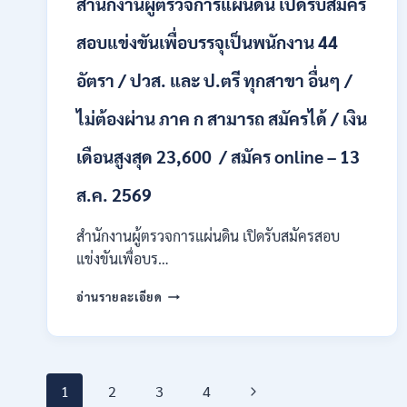
สำนักงานผู้ตรวจการแผ่นดิน เปิดรับสมัคร
+
/
สอบแข่งขันเพื่อบรรจุเป็นพนักงาน 44
เงิน
เดือน
อัตรา / ปวส. และ ป.ตรี ทุกสาขา อื่นๆ /
17700
–
ไม่ต้องผ่าน ภาค ก สามารถ สมัครได้ / เงิน
71500
/
เดือนสูงสุด 23,600 / สมัคร online – 13
ไม่
ต้อง
ส.ค. 2569
ผ่าน
ภาค
ก
สำนักงานผู้ตรวจการแผ่นดิน เปิดรับสมัครสอบ
ของ
แข่งขันเพื่อบร…
กพ.
/
สำนักงาน
อ่านรายละเอียด
สมัคร
ผู้
ONLINE
ตรวจ
17
การ
–
แผ่น
28
Page
ดิน
Next
1
2
3
4
สิงหาคม
เปิด