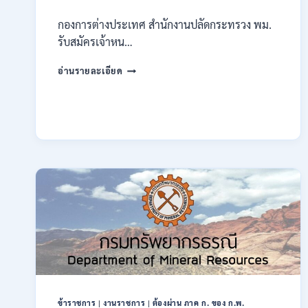
กองการต่างประเทศ สำนักงานปลัดกระทรวง พม.
รับสมัครเจ้าหน…
กระทรวง
อ่านรายละเอียด
การ
พัฒนา
สังคม
และ
ความ
มั่นคง
ของ
มนุษย์
เปิด
รับ
สมัคร
บุคคล
เพื่อ
ปฏิบัติ
งาน
ป.ตรี
ทุก
ข้าราชการ
|
งานราชการ
|
ต้องผ่าน ภาค ก. ของ ก.พ.