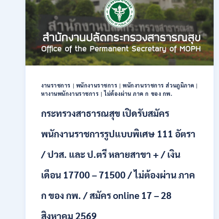
28
อัตรา
/
ปวส.
และ
ป.ตรี
หลาย
สาขา
งานราชการ
|
พนักงานราชการ
|
พนักงานราชการ ส่วนภูมิภาค
|
/
หางานพนักงานราชการ
|
ไม่ต้องผ่าน ภาค ก ของ กพ.
สมัคร
ONLINE
กระทรวงสาธารณสุข เปิดรับสมัคร
24
ก.ค.
พนักงานราชการรูปแบบพิเศษ 111 อัตรา
–
19
/ ปวส. และ ป.ตรี หลายสาขา + / เงิน
ส.ค.
2569
เดือน 17700 – 71500 / ไม่ต้องผ่าน ภาค
ก ของ กพ. / สมัคร online 17 – 28
สิงหาคม 2569