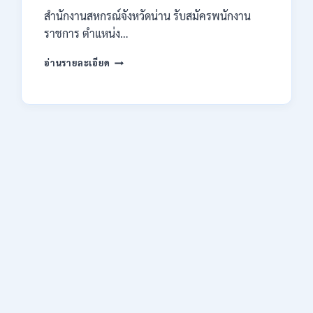
14
สำนักงานสหกรณ์จังหวัดน่าน รับสมัครพนักงาน
สิงหาคม
2569
ราชการ ตำแหน่ง…
สำนักงาน
อ่านรายละเอียด
สหกรณ์
จังหวัด
น่าน
กรม
ส่ง
เสริม
สหกรณ์
เปิด
รับ
สมัคร
พนักงาน
ราชการ
ปวช.
ปวท.
ปวส.
ป.ตรี
ทุก
สาขา