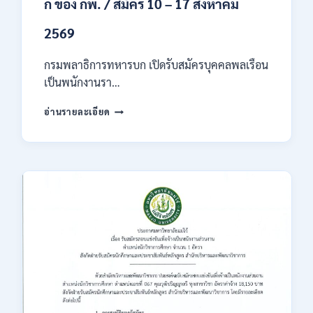
ก ของ กพ. / สมัคร 10 – 17 สิงหาคม
2569
กรมพลาธิการทหารบก เปิดรับสมัครบุคคลพลเรือน
เป็นพนักงานรา…
กรม
อ่านรายละเอียด
พลาธิการ
ทหาร
บก
เปิด
รับ
สมัคร
บุคคล
พลเรือน
เป็น
พนักงาน
ราชการ
66
อัตรา
/