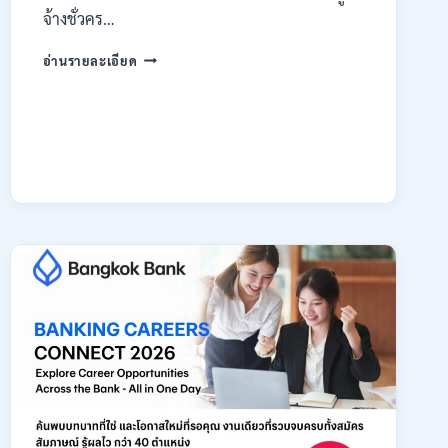
จ้างชั่วคร…
กรม
อ่านรายละเอียด
สรรพากร
เปิด
รับ
สมัคร
งาน
138
อัตรา
/
ปวช.
ปวส.
ป.ตรี
หลาย
สาขา
/
ไม่
ต้อง
ผ่าน
ภาค
ก