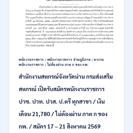
สมัคร
พนักงาน
ปริญญา
ตรี
ทุก
สาขา
/
ไม่
ต้อง
ผ่าน
พนักงานราชการ
|
พนักงานราชการ ส่วนภูมิภาค
|
หางาน
ภาค
พนักงานราชการ
|
ไม่ต้องผ่าน ภาค ก ของ กพ.
ก
ของ
สำนักงานสหกรณ์จังหวัดน่าน กรมส่งเสริม
กพ.
/
สหกรณ์ เปิดรับสมัครพนักงานราชการ
เงิน
เดือน
ปวช. ปวท. ปวส. ป.ตรี ทุกสาขา / เงิน
18,150
/
เดือน 21,780 / ไม่ต้องผ่าน ภาต ก ของ
สมัคร
3
กพ. / สมัคร 17 – 21 สิงหาคม 2569
–