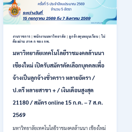
40
ตำแหน่ง
/
ปริญญา
ตรี
หลาย
งานราชการ
|
พนักงานมหาวิทยาลัย
|
ลูกจ้างทุนหมุนเวียน
|
ไม่
สาขา
ต้องผ่าน ภาค ก ของ กพ.
ขึ้น
ไป
มหาวิทยาลัยเทคโนโลยีราชมงคลล้านนา
/
ยินดี
เชียงใหม่ เปิดรับสมัครคัดเลือกบุคคลเพื่อ
รับ
นักศึกษา
จ้างเป็นลูกจ้างชั่วคราว หลายอัตรา /
จบ
ใหม่
ป.ตรี หลายสาขา + / เงินเดือนสูงสุด
/
สมัคร
21180 / สมัคร online 15 ก.ค. – 7 ส.ค.
ถึง
8
2569
สิงหาคม
2569
มหาวิทยาลัยเทคโนโลยีราชมงคลล้านนา เชียงใหม่