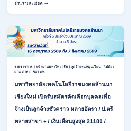
สำนักงาน
กพ.
อ่านรายละเอียด
สหกรณ์
/
จังหวัด
สมัคร
น่าน
ONLINE
กรม
17
ส่ง
–
เสริม
28
สหกรณ์
สิงหาคม
เปิด
2569
รับ
สมัคร
พนักงาน
งานราชการ
|
พนักงานมหาวิทยาลัย
|
ลูกจ้างทุนหมุนเวียน
|
ไม่ต้อง
ผ่าน ภาค ก ของ กพ.
ราชการ
ปวช.
มหาวิทยาลัยเทคโนโลยีราชมงคลล้านนา
ปวท.
ปวส.
ป.ตรี
เชียงใหม่ เปิดรับสมัครคัดเลือกบุคคลเพื่อ
ทุก
สาขา
จ้างเป็นลูกจ้างชั่วคราว หลายอัตรา / ป.ตรี
/
เงิน
หลายสาขา + / เงินเดือนสูงสุด 21180 /
เดือน
21,780