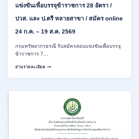
แข่งขันเพื่อบรรจุข้าราชการ 28 อัตรา /
ภาค
ก
ปวส. และ ป.ตรี หลายสาขา / สมัคร online
ของ
กพ.
/
24 ก.ค. – 19 ส.ค. 2569
เงิน
เดือน
กรมทรัพยากรธรณี รับสมัครสอบแข่งขันเพื่อบรรจุ
18150
ข้าราชการ 7…
/
สมัคร
กรม
อ่านรายละเอียด
ONLINE
ทรัพยากรธรณี
17
เปิด
–
รับ
31
สมัคร
สิงหาคม
สอบ
2569
แข่งขัน
เพื่อ
บรรจุ
ข้าราชการ
28
อัตรา