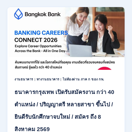
เชียงใหม่
เปิด
รับ
สมัคร
พนักงาน
ปริญญา
ตรี
ทุก
สาขา
/
ไม่
ต้อง
ผ่าน
ภาค
งานธนาคาร
|
หางานธนาคาร
|
ไม่ต้องผ่าน ภาค ก ของ กพ.
ก
ของ
ธนาคารกรุงเทพ เปิดรับสมัครงาน กว่า 40
กพ.
/
ตำแหน่ง / ปริญญาตรี หลายสาขา ขึ้นไป /
เงิน
เดือน
ยินดีรับนักศึกษาจบใหม่ / สมัคร ถึง 8
18,150
/
สิงหาคม 2569
สมัคร