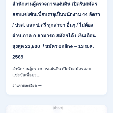
ชั่วคราว
สำนักงานผู้ตรวจการแผ่นดิน เปิดรับสมัคร
หลาย
อัตรา
สอบแข่งขันเพื่อบรรจุเป็นพนักงาน 44 อัตรา
/
ป.ตรี
/ ปวส. และ ป.ตรี ทุกสาขา อื่นๆ / ไม่ต้อง
หลาย
สาขา
ผ่าน ภาค ก สามารถ สมัครได้ / เงินเดือน
+
/
สูงสุด 23,600 / สมัคร online – 13 ส.ค.
เงิน
เดือน
2569
สูงสุด
21180
/
สำนักงานผู้ตรวจการแผ่นดิน เปิดรับสมัครสอบ
สมัคร
แข่งขันเพื่อบร…
ONLINE
15
สำนักงาน
อ่านรายละเอียด
ก.ค.
ผู้
–
ตรวจ
7
การ
ส.ค.
แผ่น
2569
ดิน