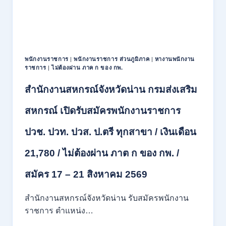
111
อัตรา
/
ปวส.
และ
ป.ตรี
พนักงานราชการ
|
พนักงานราชการ ส่วนภูมิภาค
|
หางานพนักงาน
หลาย
ราชการ
|
ไม่ต้องผ่าน ภาค ก ของ กพ.
สาขา
สำนักงานสหกรณ์จังหวัดน่าน กรมส่งเสริม
+
/
เงิน
สหกรณ์ เปิดรับสมัครพนักงานราชการ
เดือน
17700
ปวช. ปวท. ปวส. ป.ตรี ทุกสาขา / เงินเดือน
–
71500
21,780 / ไม่ต้องผ่าน ภาต ก ของ กพ. /
/
ไม่
สมัคร 17 – 21 สิงหาคม 2569
ต้อง
ผ่าน
สำนักงานสหกรณ์จังหวัดน่าน รับสมัครพนักงาน
ภาค
ก
ราชการ ตำแหน่ง…
ของ