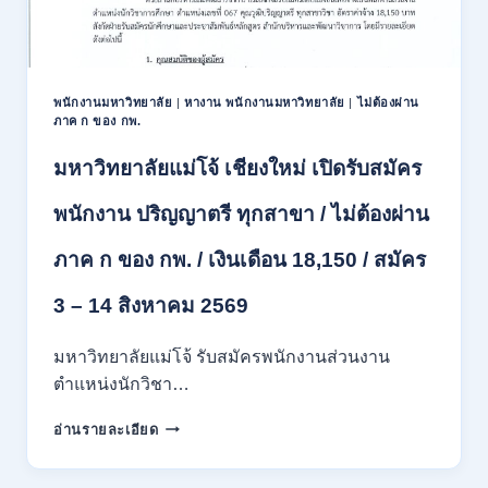
/
ปวส.
และ
ป.ตรี
หลาย
พนักงานมหาวิทยาลัย
|
หางาน พนักงานมหาวิทยาลัย
|
ไม่ต้องผ่าน
สาขา
ภาค ก ของ กพ.
/
สมัคร
มหาวิทยาลัยแม่โจ้ เชียงใหม่ เปิดรับสมัคร
ONLINE
24
พนักงาน ปริญญาตรี ทุกสาขา / ไม่ต้องผ่าน
ก.ค.
–
ภาค ก ของ กพ. / เงินเดือน 18,150 / สมัคร
19
ส.ค.
3 – 14 สิงหาคม 2569
2569
มหาวิทยาลัยแม่โจ้ รับสมัครพนักงานส่วนงาน
ตำแหน่งนักวิชา…
มหาวิทยาลัย
อ่านรายละเอียด
แม่
โจ้