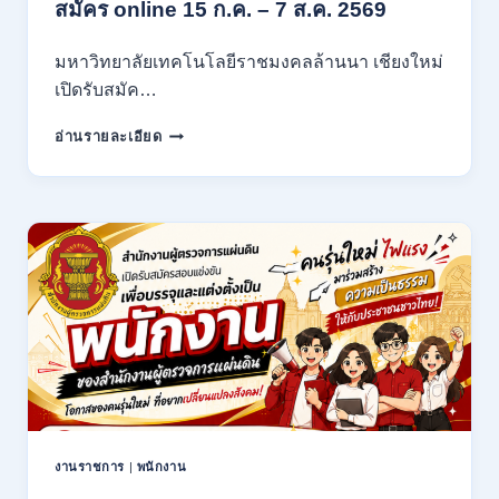
สมัคร online 15 ก.ค. – 7 ส.ค. 2569
/
ไม่
มหาวิทยาลัยเทคโนโลยีราชมงคลล้านนา เชียงใหม่
ต้อง
ผ่าน
เปิดรับสมัค…
ภาต
มหาวิทยาลัย
ก
อ่านรายละเอียด
เทคโนโลยี
ของ
ราช
กพ.
มงคล
/
ล้าน
สมัคร
นา
17
เชียงใหม่
–
เปิด
21
รับ
สิงหาคม
สมัคร
2569
คัด
เลือก
บุคคล
เพื่อ
จ้าง
เป็น
งานราชการ
|
พนักงาน
ลูกจ้าง