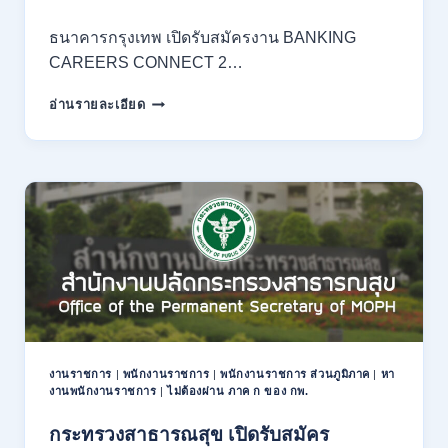
3
–
ธนาคารกรุงเทพ เปิดรับสมัครงาน BANKING
14
CAREERS CONNECT 2…
สิงหาคม
2569
ธนาคาร
อ่านรายละเอียด
กรุงเทพ
เปิด
รับ
สมัคร
งาน
กว่า
40
ตำแหน่ง
/
ปริญญา
ตรี
หลาย
สาขา
งานราชการ
|
พนักงานราชการ
|
พนักงานราชการ ส่วนภูมิภาค
|
หา
ขึ้น
งานพนักงานราชการ
|
ไม่ต้องผ่าน ภาค ก ของ กพ.
ไป
/
กระทรวงสาธารณสุข เปิดรับสมัคร
ยินดี