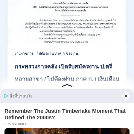
เปิด
รับ
สมัคร
สอบ
แข่งขัน
เพื่อ
บรรจุ
เป็น
พนักงาน
งานราชการ
|
ไม่ต้องผ่าน ภาค ก ของ กพ.
44
อัตรา
กระทรวงการคลัง เปิดรับสมัครงาน ป.ตรี
/
ปวส.
หลายสาขา / ไม่ต้องผ่าน ภาค ก. / เงินเดือน
และ
ป.ตรี
18150 / สมัคร 13 – 25 สิงหาคม 2569
ทุก
สาขา
อื่นๆ
สำนักงานปลัดกระทรวงการคลัง เปิดรับสมัครงาน
/
ตำแหน่งนักวิ…
ไม่
ต้อง
กระทรวง
อ่านรายละเอียด
ผ่าน
การ
ภาค