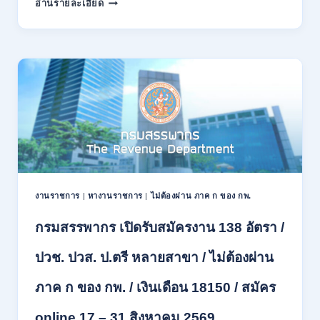
อ่านรายละเอียด
พลาธิการ
ทหาร
บก
เปิด
รับ
สมัคร
บุคคล
พลเรือน
เป็น
พนักงาน
ราชการ
66
อัตรา
งานราชการ
|
หางานราชการ
|
ไม่ต้องผ่าน ภาค ก ของ กพ.
/
ชาย
กรมสรรพากร เปิดรับสมัครงาน 138 อัตรา /
และ
หญิง
ปวช. ปวส. ป.ตรี หลายสาขา / ไม่ต้องผ่าน
/
ไม่
ภาค ก ของ กพ. / เงินเดือน 18150 / สมัคร
ต้อง
ผ่าน
ภาค
online 17 – 31 สิงหาคม 2569