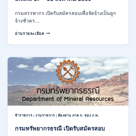
ก
ของ
กรมสรรพากร เปิดรับสมัครสอบเพื่อจัดจ้างเป็นลูก
กพ.
จ้างชั่วคร…
/
สมัคร
กรม
อ่านรายละเอียด
10
สรรพากร
–
เปิด
17
รับ
สิงหาคม
สมัคร
2569
งาน
138
อัตรา
/
ปวช.
ปวส.
ป.ตรี
หลาย
สาขา
ข้าราชการ
|
งานราชการ
|
ต้องผ่าน ภาค ก. ของ ก.พ.
/
ไม่
กรมทรัพยากรธรณี เปิดรับสมัครสอบ
ต้อง
ผ่าน