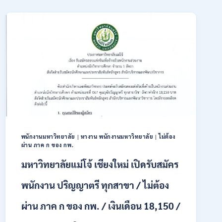
สมัคร
เปิด
ONLINE
รับ
3
สมัคร
–
บุคคล
31
พลเรือน
สิงหาคม
เป็น
2569
พนักงาน
ราชการ
66
อัตรา
/
ชาย
และ
หญิง
พนักงานมหาวิทยาลัย
|
หางาน พนักงานมหาวิทยาลัย
|
ไม่ต้อง
ผ่าน ภาค ก ของ กพ.
/
ไม่
มหาวิทยาลัยแม่โจ้ เชียงใหม่ เปิดรับสมัคร
ต้อง
ผ่าน
พนักงาน ปริญญาตรี ทุกสาขา / ไม่ต้อง
ภาค
ก
ผ่าน ภาค ก ของ กพ. / เงินเดือน 18,150 /
ของ
กพ.