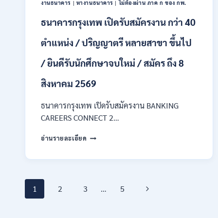
งานธนาคาร
|
หางานธนาคาร
|
ไม่ต้องผ่าน ภาค ก ของ กพ.
กพ.
/
ธนาคารกรุงเทพ เปิดรับสมัครงาน กว่า 40
เงิน
เดือน
ตำแหน่ง / ปริญญาตรี หลายสาขา ขึ้นไป
18150
/
/ ยินดีรับนักศึกษาจบใหม่ / สมัคร ถึง 8
สมัคร
ONLINE
สิงหาคม 2569
17
–
ธนาคารกรุงเทพ เปิดรับสมัครงาน BANKING
31
สิงหาคม
CAREERS CONNECT 2…
2569
ธนาคาร
อ่านรายละเอียด
กรุงเทพ
เปิด
รับ
สมัคร
Page
งาน
Next
1
2
3
…
5
กว่า
40
navigation
Page
ตำแหน่ง