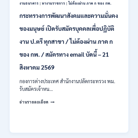
ป.ตรี
งานธนาคาร
|
หางานราชการ
|
ไม่ต้องผ่าน ภาค ก ของ กพ.
หลาย
สาขา
กระทรวงการพัฒนาสังคมและความมั่นคง
/
ไม่
ของมนุษย์ เปิดรับสมัครบุคคลเพื่อปฏิบัติ
ต้อง
ผ่าน
งาน ป.ตรี ทุกสาขา / ไม่ต้องผ่าน ภาค ก
ภาค
ก
ของ กพ. / สมัครทาง email บัดนี้ – 21
ของ
กพ.
สิงหาคม 2569
/
เงิน
กองการต่างประเทศ สำนักงานปลัดกระทรวง พม.
เดือน
11380
รับสมัครเจ้าหน…
–
28780
กระทรวง
อ่านรายละเอียด
/
การ
สมัคร
พัฒนา
10
สังคม
–
และ
21
ความ
สิงหาคม
มั่นคง