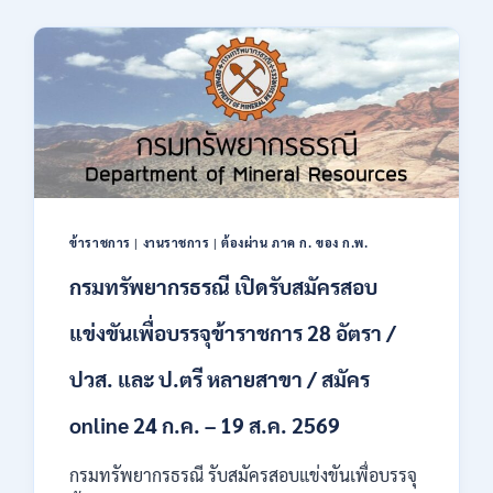
2569
ของ
มนุษย์
เปิด
รับ
สมัคร
บุคคล
เพื่อ
ปฏิบัติ
งาน
ป.ตรี
ทุก
ข้าราชการ
|
งานราชการ
|
ต้องผ่าน ภาค ก. ของ ก.พ.
สาขา
กรมทรัพยากรธรณี เปิดรับสมัครสอบ
/
ไม่
ต้อง
แข่งขันเพื่อบรรจุข้าราชการ 28 อัตรา /
ผ่าน
ภาค
ปวส. และ ป.ตรี หลายสาขา / สมัคร
ก
ของ
online 24 ก.ค. – 19 ส.ค. 2569
กพ.
/
กรมทรัพยากรธรณี รับสมัครสอบแข่งขันเพื่อบรรจุ
สมัคร