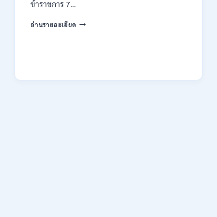
ข้าราชการ 7…
ทาง
EMAIL
กรม
บัดนี้
อ่านรายละเอียด
ทรัพยากรธรณี
–
เปิด
21
รับ
สิงหาคม
สมัคร
2569
สอบ
แข่งขัน
เพื่อ
บรรจุ
ข้าราชการ
28
อัตรา
/
ปวส.
และ
ป.ตรี
หลาย
สาขา
/
สมัคร
ONLINE