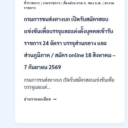
/
ข้าราชการ
|
งานราชการ
|
ต้องผ่าน ภาค ก. ของ ก.พ.
|
หางาน
ป.ตรี
ราชการ
หลา
กรมการขนส่งทางบก เปิดรับสมัครสอบ
ส
สาขา
แข่งขันเพื่อบรรจุและแต่งตั้งบุคคลเข้ารับ
+
ขึ้น
ไป
ราชการ 24 อัตรา บรรจุส่วนกลาง และ
/
เงิน
ส่วนภูมิภาค / สมัคร online 18 สิงหาคม –
เดือน
23,290
7 กันยายน 2569
/
สมัคร
กรมการขนส่งทางบก เปิดรับสมัครสอบแข่งขันเพื่อ
ONLINE
บรรจุและแต่…
10
–
กรม
26
อ่านรายละเอียด
การ
ส.ค.
ขนส่ง
2569
ทาง
บก
เปิด