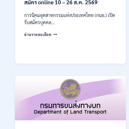
สมัคร online 10 – 26 ส.ค. 2569
การนิคมอุตสาหกรรมแห่งประเทศไทย (กนอ.) เปิด
รับสมัครบุคคล…
การ
อ่านรายละเอียด
นิคม
อุตสาหกรรม
แห่ง
ประเทศไทย
(กนอ.)
เปิด
รับ
สมัคร
บุคคล
เพื่อ
บรรจุ
เป็น
พนักงาน
รัฐวิสาหกิจ
16
อัตรา