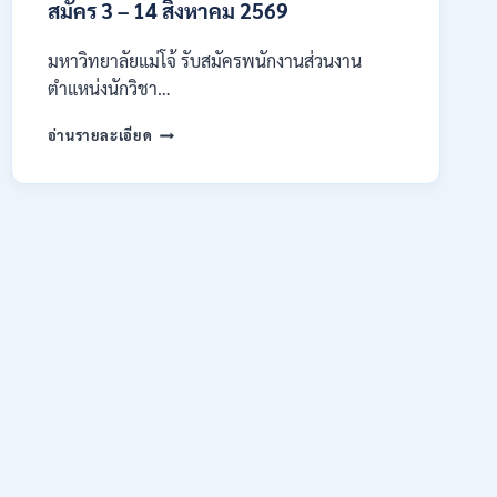
สมัคร 3 – 14 สิงหาคม 2569
/
สมัคร
10
มหาวิทยาลัยแม่โจ้ รับสมัครพนักงานส่วนงาน
–
ตำแหน่งนักวิชา…
17
สิงหาคม
มหาวิทยาลัย
อ่านรายละเอียด
2569
แม่
โจ้
เชียงใหม่
เปิด
รับ
สมัคร
พนักงาน
ปริญญา
ตรี
ทุก
สาขา
/
ไม่
ต้อง
ผ่าน
ภาค