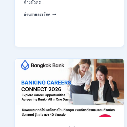
สมัคร
จ้างชั่วคร…
ONLINE
กรม
18
อ่านรายละเอียด
สรรพากร
สิงหาคม
เปิด
–
รับ
7
สมัคร
กันยายน
งาน
2569
138
อัตรา
/
ปวช.
ปวส.
ป.ตรี
หลาย
สาขา
/
ไม่
ต้อง
ผ่าน
ภาค
ก
ของ