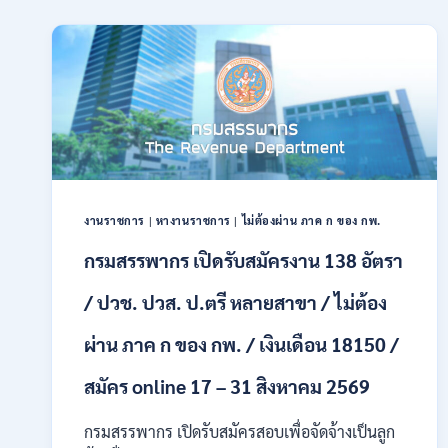
รับ
สมัคร
สอบ
แข่งขัน
เพื่อ
บรรจุ
และ
แต่ง
ตั้ง
บุคคล
เข้า
งานราชการ
|
หางานราชการ
|
ไม่ต้องผ่าน ภาค ก ของ กพ.
รับ
ราชการ
กรมสรรพากร เปิดรับสมัครงาน 138 อัตรา
24
อัตรา
/ ปวช. ปวส. ป.ตรี หลายสาขา / ไม่ต้อง
บรรจุ
ส่วน
ผ่าน ภาค ก ของ กพ. / เงินเดือน 18150 /
กลาง
และ
สมัคร online 17 – 31 สิงหาคม 2569
ส่วน
ภูมิภาค
กรมสรรพากร เปิดรับสมัครสอบเพื่อจัดจ้างเป็นลูก
/