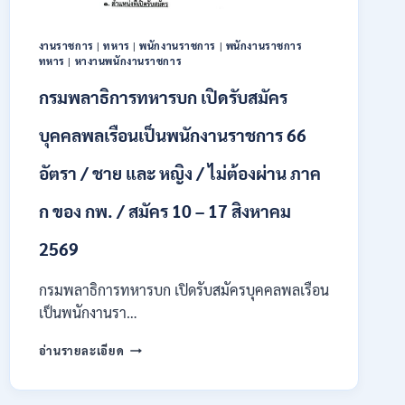
ทุนฯ
หลาย
อัตรา
งานราชการ
|
ทหาร
|
พนักงานราชการ
|
พนักงานราชการ
/
ทหาร
|
หางานพนักงานราชการ
ปวส.
กรมพลาธิการทหารบก เปิดรับสมัคร
และ
ป.ตรี
บุคคลพลเรือนเป็นพนักงานราชการ 66
หลาย
สาขา
อัตรา / ชาย และ หญิง / ไม่ต้องผ่าน ภาค
/
เงิน
เดือน
ก ของ กพ. / สมัคร 10 – 17 สิงหาคม
18000
/
2569
ไม่
ต้อง
กรมพลาธิการทหารบก เปิดรับสมัครบุคคลพลเรือน
ผ่าน
เป็นพนักงานรา…
ภาค
ก
กรม
อ่านรายละเอียด
ของ
พลาธิการ
กพ.
ทหาร
/
บก