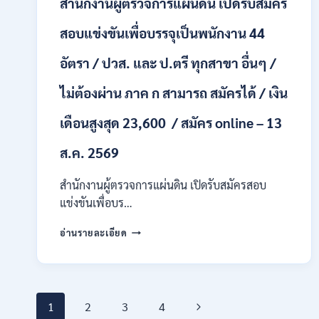
สำนักงานผู้ตรวจการแผ่นดิน เปิดรับสมัคร
+
/
สอบแข่งขันเพื่อบรรจุเป็นพนักงาน 44
เงิน
เดือน
อัตรา / ปวส. และ ป.ตรี ทุกสาขา อื่นๆ /
17700
–
ไม่ต้องผ่าน ภาค ก สามารถ สมัครได้ / เงิน
71500
/
เดือนสูงสุด 23,600 / สมัคร online – 13
ไม่
ต้อง
ส.ค. 2569
ผ่าน
ภาค
ก
สำนักงานผู้ตรวจการแผ่นดิน เปิดรับสมัครสอบ
ของ
แข่งขันเพื่อบร…
กพ.
/
สำนักงาน
อ่านรายละเอียด
สมัคร
ผู้
ONLINE
ตรวจ
17
การ
–
แผ่น
28
Page
ดิน
Next
1
2
3
4
สิงหาคม
เปิด