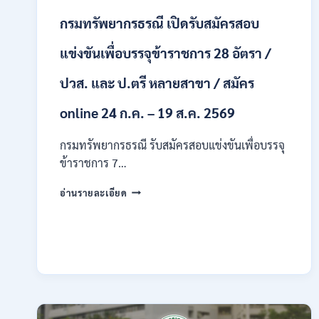
สาขา
กรมทรัพยากรธรณี เปิดรับสมัครสอบ
/
ไม่
ต้อง
แข่งขันเพื่อบรรจุข้าราชการ 28 อัตรา /
ผ่าน
ภาค
ปวส. และ ป.ตรี หลายสาขา / สมัคร
ก
ของ
online 24 ก.ค. – 19 ส.ค. 2569
กพ.
/
กรมทรัพยากรธรณี รับสมัครสอบแข่งขันเพื่อบรรจุ
สมัคร
ข้าราชการ 7…
ทาง
EMAIL
กรม
บัดนี้
อ่านรายละเอียด
ทรัพยากรธรณี
–
เปิด
21
รับ
สิงหาคม
สมัคร
2569
สอบ
แข่งขัน
เพื่อ
บรรจุ
ข้าราชการ