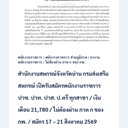
สมัคร
พนักงาน
ปริญญา
ตรี
ทุก
สาขา
/
ไม่
ต้อง
ผ่าน
พนักงานราชการ
|
พนักงานราชการ ส่วนภูมิภาค
|
หางาน
ภาค
พนักงานราชการ
|
ไม่ต้องผ่าน ภาค ก ของ กพ.
ก
ของ
สำนักงานสหกรณ์จังหวัดน่าน กรมส่งเสริม
กพ.
/
สหกรณ์ เปิดรับสมัครพนักงานราชการ
เงิน
เดือน
ปวช. ปวท. ปวส. ป.ตรี ทุกสาขา / เงิน
18,150
/
เดือน 21,780 / ไม่ต้องผ่าน ภาต ก ของ
สมัคร
3
กพ. / สมัคร 17 – 21 สิงหาคม 2569
–