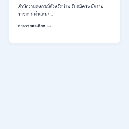
14
สำนักงานสหกรณ์จังหวัดน่าน รับสมัครพนักงาน
สิงหาคม
2569
ราชการ ตำแหน่ง…
สำนักงาน
อ่านรายละเอียด
สหกรณ์
จังหวัด
น่าน
กรม
ส่ง
เสริม
สหกรณ์
เปิด
รับ
สมัคร
พนักงาน
ราชการ
ปวช.
ปวท.
ปวส.
ป.ตรี
ทุก
สาขา