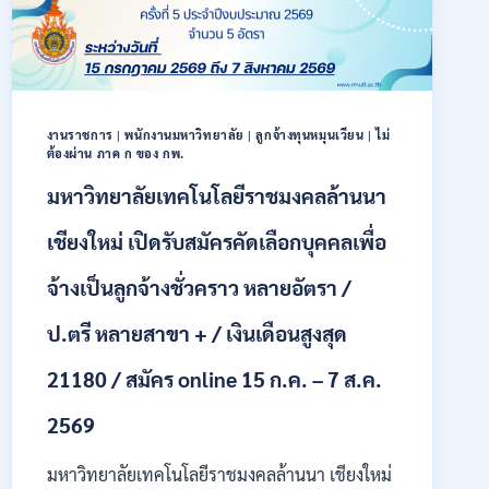
40
ตำแหน่ง
/
ปริญญา
ตรี
หลาย
งานราชการ
|
พนักงานมหาวิทยาลัย
|
ลูกจ้างทุนหมุนเวียน
|
ไม่
สาขา
ต้องผ่าน ภาค ก ของ กพ.
ขึ้น
ไป
มหาวิทยาลัยเทคโนโลยีราชมงคลล้านนา
/
ยินดี
เชียงใหม่ เปิดรับสมัครคัดเลือกบุคคลเพื่อ
รับ
นักศึกษา
จ้างเป็นลูกจ้างชั่วคราว หลายอัตรา /
จบ
ใหม่
ป.ตรี หลายสาขา + / เงินเดือนสูงสุด
/
สมัคร
21180 / สมัคร online 15 ก.ค. – 7 ส.ค.
ถึง
8
2569
สิงหาคม
2569
มหาวิทยาลัยเทคโนโลยีราชมงคลล้านนา เชียงใหม่