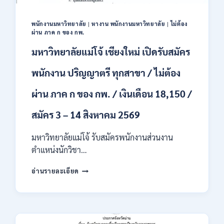
ชาย
และ
หญิง
พนักงานมหาวิทยาลัย
|
หางาน พนักงานมหาวิทยาลัย
|
ไม่ต้อง
ผ่าน ภาค ก ของ กพ.
/
ไม่
มหาวิทยาลัยแม่โจ้ เชียงใหม่ เปิดรับสมัคร
ต้อง
ผ่าน
พนักงาน ปริญญาตรี ทุกสาขา / ไม่ต้อง
ภาค
ก
ผ่าน ภาค ก ของ กพ. / เงินเดือน 18,150 /
ของ
กพ.
สมัคร 3 – 14 สิงหาคม 2569
/
สมัคร
10
มหาวิทยาลัยแม่โจ้ รับสมัครพนักงานส่วนงาน
–
ตำแหน่งนักวิชา…
17
สิงหาคม
มหาวิทยาลัย
อ่านรายละเอียด
2569
แม่
โจ้
เชียงใหม่
เปิด
รับ