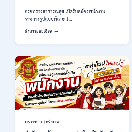
กระทรวงสาธารณสุข เปิดรับสมัครพนักงาน
ราชการรูปแบบพิเศษ 1…
กระทรวง
อ่านรายละเอียด
สาธารณสุข
เปิด
รับ
สมัคร
พนักงาน
ราชการ
รูป
แบบ
พิเศษ
111
อัตรา
/
ปวส.
และ
ป.ตรี
งานราชการ
|
พนักงาน
หลาย
สาขา