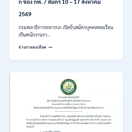
ก ของ กพ. / สมัคร 10 – 17 สิงหาคม
2569
กรมพลาธิการทหารบก เปิดรับสมัครบุคคลพลเรือน
เป็นพนักงานรา…
กรม
อ่านรายละเอียด
พลาธิการ
ทหาร
บก
เปิด
รับ
สมัคร
บุคคล
พลเรือน
เป็น
พนักงาน
ราชการ
66
อัตรา
/