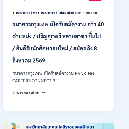
ของ
กพ.
งานธนาคาร
|
หางานธนาคาร
|
ไม่ต้องผ่าน ภาค ก ของ กพ.
/
เงิน
ธนาคารกรุงเทพ เปิดรับสมัครงาน กว่า 40
เดือน
18150
ตำแหน่ง / ปริญญาตรี หลายสาขา ขึ้นไป
/
สมัคร
/ ยินดีรับนักศึกษาจบใหม่ / สมัคร ถึง 8
ONLINE
17
สิงหาคม 2569
–
31
สิงหาคม
ธนาคารกรุงเทพ เปิดรับสมัครงาน BANKING
2569
CAREERS CONNECT 2…
ธนาคาร
อ่านรายละเอียด
กรุงเทพ
เปิด
รับ
สมัคร
งาน
กว่า