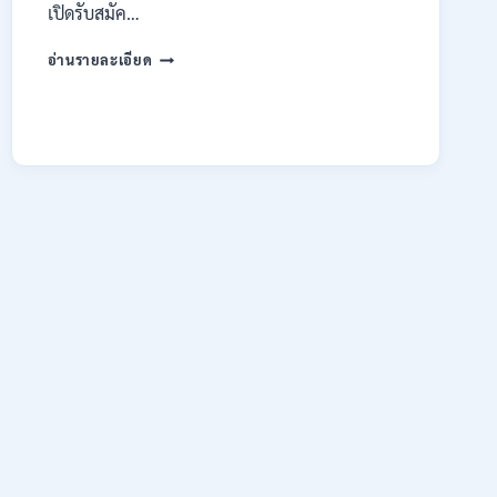
เปิดรับสมัค…
มหาวิทยาลัย
อ่านรายละเอียด
เทคโนโลยี
ราช
มงคล
ล้าน
นา
เชียงใหม่
เปิด
รับ
สมัคร
คัด
เลือก
บุคคล
เพื่อ
จ้าง
เป็น
ลูกจ้าง
ชั่วคราว
หลาย
อัตรา