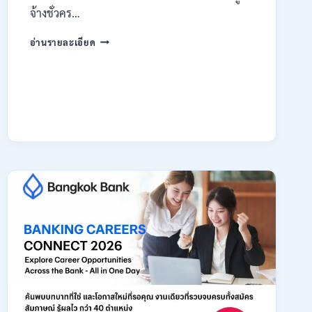
จ้างชั่วคร…
กรม
อ่านรายละเอียด
สรรพากร
เปิด
รับ
สมัคร
งาน
138
อัตรา
/
ปวช.
ปวส.
ป.ตรี
หลาย
สาขา
/
ไม่
ต้อง
ผ่าน
ภาค
ก