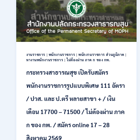
28
อัตรา
/
ปวส.
และ
ป.ตรี
หลาย
สาขา
งานราชการ
|
พนักงานราชการ
|
พนักงานราชการ ส่วนภูมิภาค
|
/
หางานพนักงานราชการ
|
ไม่ต้องผ่าน ภาค ก ของ กพ.
สมัคร
ONLINE
กระทรวงสาธารณสุข เปิดรับสมัคร
24
ก.ค.
พนักงานราชการรูปแบบพิเศษ 111 อัตรา
–
19
/ ปวส. และ ป.ตรี หลายสาขา + / เงิน
ส.ค.
2569
เดือน 17700 – 71500 / ไม่ต้องผ่าน ภาค
ก ของ กพ. / สมัคร online 17 – 28
สิงหาคม 2569