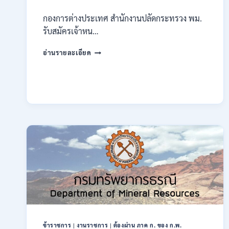
กองการต่างประเทศ สำนักงานปลัดกระทรวง พม.
รับสมัครเจ้าหน…
กระทรวง
อ่านรายละเอียด
การ
พัฒนา
สังคม
และ
ความ
มั่นคง
ของ
มนุษย์
เปิด
รับ
สมัคร
บุคคล
เพื่อ
ปฏิบัติ
งาน
ป.ตรี
ทุก
ข้าราชการ
|
งานราชการ
|
ต้องผ่าน ภาค ก. ของ ก.พ.