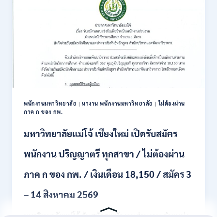
แข่งขัน
เพื่อ
บรรจุ
ข้าราชการ
28
อัตรา
/
ปวส.
และ
ป.ตรี
หลาย
พนักงานมหาวิทยาลัย
|
หางาน พนักงานมหาวิทยาลัย
|
ไม่ต้องผ่าน
สาขา
ภาค ก ของ กพ.
/
สมัคร
มหาวิทยาลัยแม่โจ้ เชียงใหม่ เปิดรับสมัคร
ONLINE
24
พนักงาน ปริญญาตรี ทุกสาขา / ไม่ต้องผ่าน
ก.ค.
–
ภาค ก ของ กพ. / เงินเดือน 18,150 / สมัคร 3
19
ส.ค.
– 14 สิงหาคม 2569
2569
มหาวิทยาลัยแม่โจ้ รับสมัครพนักงานส่วนงาน ตำแหน่ง