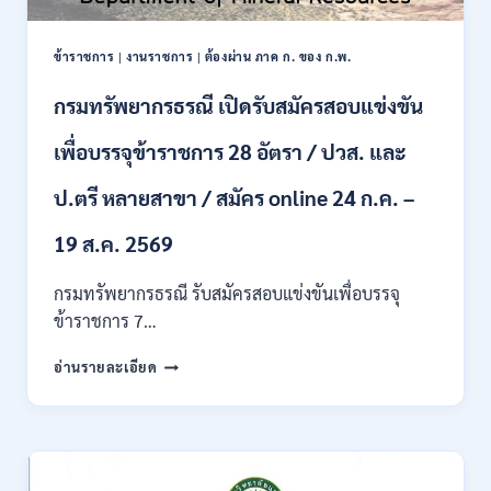
หลาย
สาขา
ข้าราชการ
|
งานราชการ
|
ต้องผ่าน ภาค ก. ของ ก.พ.
/
ไม่
กรมทรัพยากรธรณี เปิดรับสมัครสอบแข่งขัน
ต้อง
ผ่าน
เพื่อบรรจุข้าราชการ 28 อัตรา / ปวส. และ
ภาค
ก
ของ
ป.ตรี หลายสาขา / สมัคร online 24 ก.ค. –
กพ.
/
19 ส.ค. 2569
เงิน
เดือน
กรมทรัพยากรธรณี รับสมัครสอบแข่งขันเพื่อบรรจุ
18150
ข้าราชการ 7…
/
สมัคร
กรม
อ่านรายละเอียด
ONLINE
ทรัพยากรธรณี
17
เปิด
–
รับ
31
สมัคร
สิงหาคม
สอบ
2569