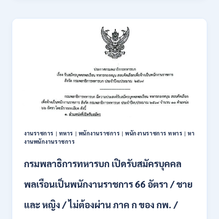
18
สังคม
สิงหาคม
และ
–
ความ
7
มั่นคง
กันยายน
ของ
2569
มนุษย์
เปิด
รับ
สมัคร
บุคคล
เพื่อ
ปฏิบัติ
งาน
งานราชการ
|
ทหาร
|
พนักงานราชการ
|
พนักงานราชการ ทหาร
|
หา
ป.ตรี
งานพนักงานราชการ
ทุก
สาขา
กรมพลาธิการทหารบก เปิดรับสมัครบุคคล
/
ไม่
พลเรือนเป็นพนักงานราชการ 66 อัตรา / ชาย
ต้อง
ผ่าน
และ หญิง / ไม่ต้องผ่าน ภาค ก ของ กพ. /
ภาค
ก