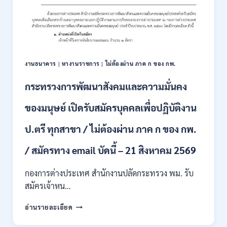
สอบ
3
แข่งขัน
–
เพื่อ
31
บรรจุ
สิงหาคม
และ
2569
แต่ง
งานธนาคาร
|
หางานราชการ
|
ไม่ต้องผ่าน ภาค ก ของ กพ.
ตั้ง
บุคคล
กระทรวงการพัฒนาสังคมและความมั่นคง
เข้า
รับ
ของมนุษย์ เปิดรับสมัครบุคคลเพื่อปฏิบัติงาน
ราชการ
24
อัตรา
ป.ตรี ทุกสาขา / ไม่ต้องผ่าน ภาค ก ของ กพ.
บรรจุ
ส่วน
/ สมัครทาง email บัดนี้ – 21 สิงหาคม 2569
กลาง
และ
กองการต่างประเทศ สำนักงานปลัดกระทรวง พม. รับ
ส่วน
สมัครเจ้าหน…
ภูมิภาค
/
กระทรวง
อ่านรายละเอียด
สมัคร
การ
ONLINE
พัฒนา