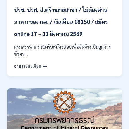
หญิง
ปวช. ปวส. ป.ตรี หลายสาขา / ไม่ต้องผ่าน
/
ไม่
ต้อง
ภาค ก ของ กพ. / เงินเดือน 18150 / สมัคร
ผ่าน
ภาค
online 17 – 31 สิงหาคม 2569
ก
ของ
กรมสรรพากร เปิดรับสมัครสอบเพื่อจัดจ้างเป็นลูกจ้าง
กพ.
ชั่วคร…
/
สมัคร
กรม
อ่านรายละเอียด
10
สรรพากร
–
เปิด
17
รับ
สิงหาคม
สมัคร
2569
งาน
138
อัตรา
/
ปวช.
ปวส.
ป.ตรี