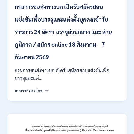
หลาย
กรมการขนส่งทางบก เปิดรับสมัครสอบ
อัตรา
/
แข่งขันเพื่อบรรจุและแต่งตั้งบุคคลเข้ารับ
ปวส.
และ
ราชการ 24 อัตรา บรรจุส่วนกลาง และ ส่วน
ป.ตรี
หลาย
ภูมิภาค / สมัคร online 18 สิงหาคม – 7
สาขา
/
เงิน
กันยายน 2569
เดือน
18000
กรมการขนส่งทางบก เปิดรับสมัครสอบแข่งขันเพื่อ
/
บรรจุและแต่…
ไม่
ต้อง
กรม
อ่านรายละเอียด
ผ่าน
การ
ภาค
ขนส่ง
ก
ทาง
ของ
บก
กพ.
เปิด
/
รับ
สมัคร
สมัคร
ONLINE