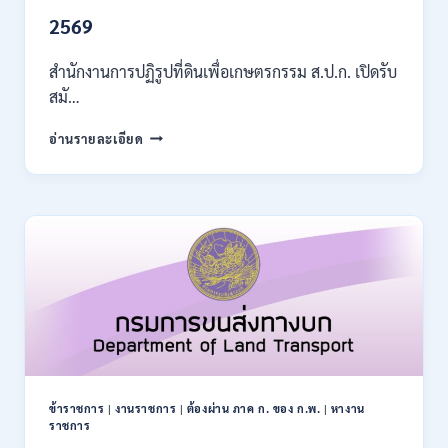
เดือน
2569
11380
–
สำนักงานการปฏิรูปที่ดินเพื่อเกษตรกรรม ส.ป.ก. เปิดรับ
28780
สมั…
/
สมัคร
สำนักงาน
อ่านรายละเอียด
10
การ
–
ปฏิรูป
21
ที่ดิน
สิงหาคม
เพื่อ
2569
เกษตรกรรม
ส.ป.ก.
เปิด
รับ
สมัคร
บุคคล
เพื่อ
เป็น
พนักงาน
ข้าราชการ
|
งานราชการ
|
ต้องผ่าน ภาค ก. ของ ก.พ.
|
หางาน
กอง
ราชการ
ทุนฯ