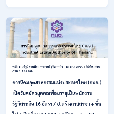
บัญชี
กลาง
เปิด
รับ
สมัคร
บุคคล
เพื่อ
เป็น
พนักงาน
ราชการ
22
อัตรา
/
พนักงานรัฐวิสาหกิจ
|
หางานรัฐวิสาหกิจ
|
หางานเอกชน
|
ไม่ต้องผ่าน
ปวส.
ภาค ก ของ กพ.
และ
ป.ตรี
การนิคมอุตสาหกรรมแห่งประเทศไทย (กนอ.)
หลาย
สาขา
เปิดรับสมัครบุคคลเพื่อบรรจุเป็นพนักงาน
/
เงิน
รัฐวิสาหกิจ 16 อัตรา / ป.ตรี หลาสสาขา + ขึ้น
เดือน
21780
/