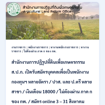
สอบ
เป็น
ข้าราชการ
56
อัตรา
หลาย
ตำแหน่ง
/
ปวช.
ปวส.
งานราชการ
|
พนักงานราชการ
|
หางานพนักงานราชการ
|
หางาน
ป.ตรี
ราชการ
|
ไม่ต้องผ่าน ภาค ก ของ กพ.
หลาย
สาขา
สำนักงานการปฏิรูปที่ดินเพื่อเกษตรกรรม
/
ไม่
ส.ป.ก. เปิดรับสมัครบุคคลเพื่อเป็นพนักงาน
ต้อง
ผ่าน
กองทุนฯ หลายอัตรา / ปวส. และ ป.ตรี หลาย
ภาค
ก
สาขา / เงินเดือน 18000 / ไม่ต้องผ่าน ภาค ก
ของ
กพ.
/
ของ กพ. / สมัคร online 3 – 31 สิงหาคม
เงิน