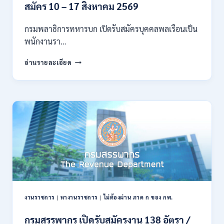
ของ
สมัคร 10 – 17 สิงหาคม 2569
กพ.
/
กรมพลาธิการทหารบก เปิดรับสมัครบุคคลพลเรือนเป็น
สมัคร
พนักงานรา…
ทาง
EMAIL
กรม
อ่านรายละเอียด
บัดนี้
พลาธิการ
–
ทหาร
21
บก
สิงหาคม
เปิด
2569
รับ
สมัคร
บุคคล
พลเรือน
เป็น
พนักงาน
ราชการ
66
อัตรา
งานราชการ
|
หางานราชการ
|
ไม่ต้องผ่าน ภาค ก ของ กพ.
/
ชาย
กรมสรรพากร เปิดรับสมัครงาน 138 อัตรา /
และ