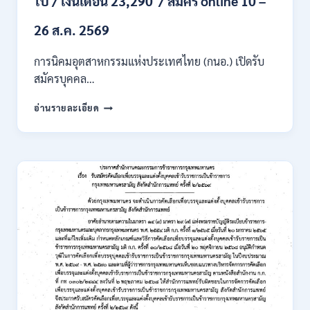
ไป / เงินเดือน 23,290 / สมัคร online 10 –
ไม่
ต้อง
26 ส.ค. 2569
ผ่าน
ภาค
การนิคมอุตสาหกรรมแห่งประเทศไทย (กนอ.) เปิดรับ
ก
สมัครบุคคล…
ของ
กพ.
การ
อ่านรายละเอียด
/
นิคม
สมัคร
อุตสาหกรรม
ONLINE
แห่ง
24
ประเทศไทย
ส.ค.
(กนอ.)
–
เปิด
6
รับ
ก.ย.
สมัคร
2569
บุคคล
เพื่อ
บรรจุ
เป็น
พนักงาน
รัฐวิสาหกิจ