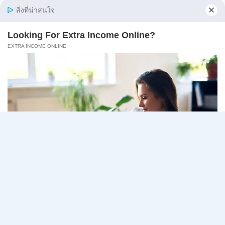
นักวิชา…
มหาวิทยาลัย
อ่านรายละเอียด
แม่
โจ้
เชียงใหม่
เปิด
Page
Next
1
2
3
…
5
รับ
สมัคร
navigation
Page
พนักงาน
ปริญญา
ตรี
ทุก
สาขา
/
ไม่
ต้อง
ผ่าน
ภาค
ก
ของ
กพ.