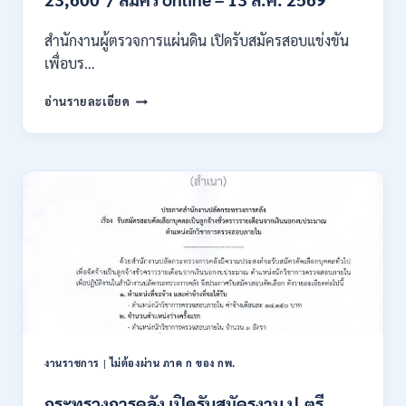
เงิน
เดือน
สำนักงานผู้ตรวจการแผ่นดิน เปิดรับสมัครสอบแข่งขัน
สูงสุด
21180
เพื่อบร…
/
สมัคร
สำนักงาน
อ่านรายละเอียด
ONLINE
ผู้
15
ตรวจ
ก.ค.
การ
–
แผ่น
7
ดิน
ส.ค.
เปิด
2569
รับ
สมัคร
สอบ
แข่งขัน
เพื่อ
บรรจุ
เป็น
พนักงาน
งานราชการ
|
ไม่ต้องผ่าน ภาค ก ของ กพ.
44
อัตรา
กระทรวงการคลัง เปิดรับสมัครงาน ป.ตรี
/