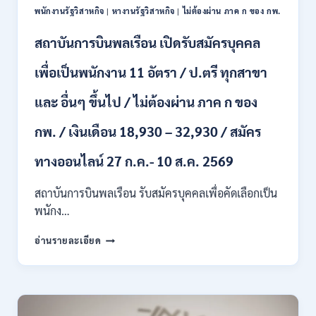
ผ่าน
ONLINE
พนักงานรัฐวิสาหกิจ
|
หางานรัฐวิสาหกิจ
|
ไม่ต้องผ่าน ภาค ก ของ กพ.
ภาค
–
ก.
13
สถาบันการบินพลเรือน เปิดรับสมัครบุคคล
/
ส.ค.
เงิน
2569
เพื่อเป็นพนักงาน 11 อัตรา / ป.ตรี ทุกสาขา
เดือน
18150
/
และ อื่นๆ ขึ้นไป / ไม่ต้องผ่าน ภาค ก ของ
สมัคร
13
กพ. / เงินเดือน 18,930 – 32,930 / สมัคร
–
25
ทางออนไลน์ 27 ก.ค.- 10 ส.ค. 2569
สิงหาคม
2569
สถาบันการบินพลเรือน รับสมัครบุคคลเพื่อคัดเลือกเป็น
พนักง…
สถาบัน
อ่านรายละเอียด
การ
บิน
พลเรือน
เปิด
รับ