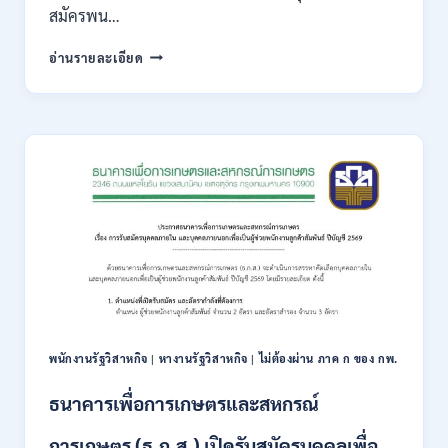
สมัครพน…
/
เงิน
สำนักงาน
อ่านรายละเอียด
เดือน
คณะ
18,930
กรรมการ
–
ส่ง
32,930
เสริม
/
การ
สมัคร
ลงทุน
ทาง
(BOI)
ออนไลน์
เปิด
27
รับ
ก.ค.-
สมัคร
10
พนักงาน
ส.ค.
ราชการ
2569
10
อัตรา
/
พนักงานรัฐวิสาหกิจ
|
หางานรัฐวิสาหกิจ
|
ไม่ต้องผ่าน ภาค ก ของ กพ.
ปวส.
ป.ตรี
ธนาคารเพื่อการเกษตรและสหกรณ์
หลาย
สาขา
การเกษตร (ธ.ก.ส.) เปิดรับสมัครบุคคลเพื่อ