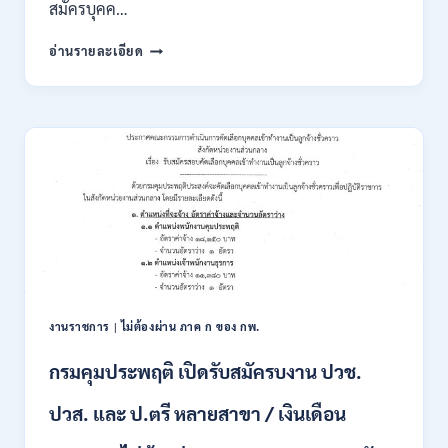
สมัครบุคค…
สำนักงาน
อ่านรายละเอียด
คณะ
กรรมการ
นโยบาย
ที่ดิน
แห่ง
ชาติ
(สคทช.)
เปิด
รับ
สมัคร
บุคคล
เพื่อ
เป็น
พนักงาน
งานราชการ
|
ไม่ต้องผ่าน ภาค ก ของ กพ.
ราชการ
หลาย
กรมคุมประพฤติ เปิดรับสมัครบงาน ปวช.
ตำแหน่ง
/
ปวส. และ ป.ตรี หลายสาขา / เงินเดือน
ป.ตรี
ทุก