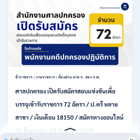
เปิด
รับ
สมัคร
งาน
ป.ตรี
หลาย
สาขา
ขึ้น
ไป
/
เงิน
เดือน
ข้าราชการ
|
งานราชการ
|
ต้องผ่าน ภาค ก. ของ ก.พ.
18000
–
ศาลปกครอง เปิดรับสมัครสอบแข่งขันเพื่อ
20000
/
บรรจุเข้ารับราชการ 72 อัตรา / ป.ตรี หลาย
สมัคร
ทาง
สาขา / เงินเดือน 18150 / สมัครทางออนไลน์
EMAIL
20
31 สิงหาคม – 18 กันยายน 2569
กรกฎาคม
–