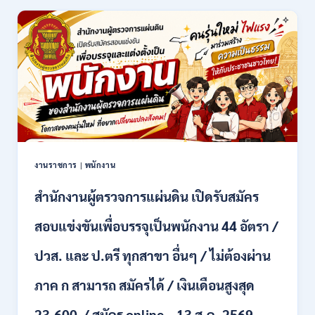
ล้าน
นา
เชียงใหม่
เปิด
รับ
สมัคร
คัด
เลือก
บุคคล
เพื่อ
จ้าง
เป็น
งานราชการ
|
พนักงาน
ลูกจ้าง
ชั่วคราว
สำนักงานผู้ตรวจการแผ่นดิน เปิดรับสมัคร
หลาย
อัตรา
สอบแข่งขันเพื่อบรรจุเป็นพนักงาน 44 อัตรา /
/
ป.ตรี
ปวส. และ ป.ตรี ทุกสาขา อื่นๆ / ไม่ต้องผ่าน
หลาย
สาขา
ภาค ก สามารถ สมัครได้ / เงินเดือนสูงสุด
+
/
23,600 / สมัคร online – 13 ส.ค. 2569