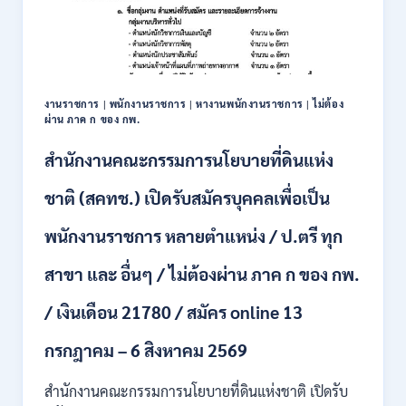
เพื่อ
เป็น
พนักงาน
หลาย
อัตรา
/
งานราชการ
|
พนักงานราชการ
|
หางานพนักงานราชการ
|
ไม่ต้อง
ป.ตรี
ผ่าน ภาค ก ของ กพ.
ทุก
สาขา
สำนักงานคณะกรรมการนโยบายที่ดินแห่ง
/
เงิน
ชาติ (สคทช.) เปิดรับสมัครบุคคลเพื่อเป็น
เดือน
18,150
พนักงานราชการ หลายตำแหน่ง / ป.ตรี ทุก
/
สมัคร
สาขา และ อื่นๆ / ไม่ต้องผ่าน ภาค ก ของ กพ.
ONLINE
4
/ เงินเดือน 21780 / สมัคร online 13
–
14
สิงหาคม
กรกฎาคม – 6 สิงหาคม 2569
2569
สำนักงานคณะกรรมการนโยบายที่ดินแห่งชาติ เปิดรับ