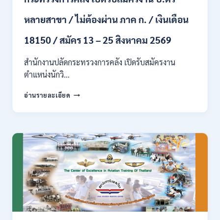
ปวส.
หลายสาขา / ไม่ต้องผ่าน ภาค ก. / เงินเดือน
และ
ป.ตรี
18150 / สมัคร 13 – 25 สิงหาคม 2569
ทุก
สาขา
อื่นๆ
สำนักงานปลัดกระทรวงการคลัง เปิดรับสมัครงาน
/
ตำแหน่งนักวิ…
ไม่
ต้อง
กระทรวง
อ่านรายละเอียด
ผ่าน
การ
ภาค
คลัง
ก
เปิด
สามารถ
รับ
สมัคร
สมัคร
ได้
งาน
/
ป.ตรี
เงิน
หลาย
เดือน
สาขา
สูงสุด
/
23,600
ไม่
/
ต้อง
สมัคร