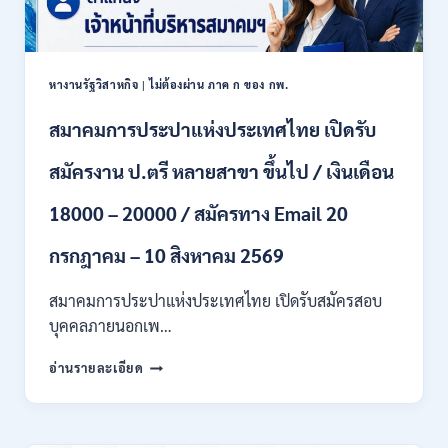
เงิน
สิงหาคม
เดือน
2569
18150
/
หางานรัฐวิสาหกิจ
|
ไม่ต้องผ่าน ภาค ก ของ กพ.
ไม่
ต้อง
สมาคมการประปาแห่งประเทศไทย เปิดรับ
ผ่าน
ภาค
สมัครงาน ป.ตรี หลายสาขา ขึ้นไป / เงินเดือน
ก
ของ
กพ.
18000 – 20000 / สมัครทาง Email 20
/
สมัคร
กรกฎาคม – 10 สิงหาคม 2569
20
กรกฎาคม
สมาคมการประปาแห่งประเทศไทย เปิดรับสมัครสอบ
–
บุคคลภายนอกเพ…
13
สิงหาคม
สมาคม
อ่านรายละเอียด
2569
การ
ประปา
แห่ง
ประเทศไทย