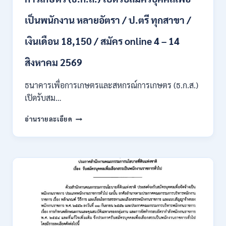
/
เงิน
เป็นพนักงาน หลายอัตรา / ป.ตรี ทุกสาขา /
เดือน
สูงสุด
เงินเดือน 18,150 / สมัคร online 4 – 14
21780
/
สิงหาคม 2569
ไม่
ต้อง
ผ่าน
ธนาคารเพื่อการเกษตรและสหกรณ์การเกษตร (ธ.ก.ส.)
ภาค
เปิดรับสม…
ก
ของ
ธนาคาร
อ่านรายละเอียด
กพ.
เพื่อ
/
การเกษตร
สมัคร
และ
ONLINE
สหกรณ์
3
การเกษตร
–
(ธ.ก.ส.)
10
เปิด
สิงหาคม
รับ
2569
สมัคร
บุคคล