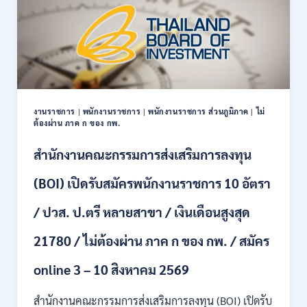
สมัคร
บุคคล
เพื่อ
เป็น
พนักงาน
11
อัตรา
/
งานราชการ
|
พนักงานราชการ
|
พนักงานราชการ ส่วนภูมิภาค
|
ไม่
ป.ตรี
ต้องผ่าน ภาค ก ของ กพ.
ทุก
สาขา
สำนักงานคณะกรรมการส่งเสริมการลงทุน
และ
อื่นๆ
(BOI) เปิดรับสมัครพนักงานราชการ 10 อัตรา
ขึ้น
ไป
/ ปวส. ป.ตรี หลายสาขา / เงินเดือนสูงสุด
/
ไม่
21780 / ไม่ต้องผ่าน ภาค ก ของ กพ. / สมัคร
ต้อง
ผ่าน
ภาค
online 3 – 10 สิงหาคม 2569
ก
ของ
สำนักงานคณะกรรมการส่งเสริมการลงทุน (BOI) เปิดรับ
กพ.