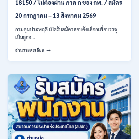
18150 / ไม่ต้องผ่าน ภาค ก ของ กพ. / สมัคร
สาขา
และ
20 กรกฎาคม – 13 สิงหาคม 2569
อื่นๆ
/
กรมคุมประพฤติ เปิดรับสมัครสอบคัดเลือกเพื่อบรรจุ
ไม่
เป็นลูกจ…
ต้อง
ผ่าน
กรม
ภาค
อ่านรายละเอียด
คุม
ก
ประพฤติ
ของ
เปิด
กพ.
รับ
/
สมัค
เงิน
รบ
เดือน
งาน
21780
ปวช.
/
ปวส.
สมัคร
และ
ONLINE
ป.ตรี
13
หลาย
กรกฎาคม
สาขา
–
/
6