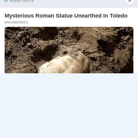
10
ศาลปกครอง เปิดรับสมัครสอบแข่งขันเพื่อบรรจุเข้ารับ
สิงหาคม
ราชการ…
2569
ศาล
อ่านรายละเอียด
ปกครอง
เปิด
รับ
สมัคร
Page
Next
1
2
3
สอบ
แข่งขัน
navigation
Page
เพื่อ
บรรจุ
เข้า
รับ
ราชการ
72
อัตรา
/
ป.ตรี
หลาย
สาขา
/