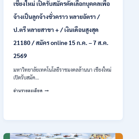
เชียงใหม่ เปิดรับสมัครคัดเลือกบุคคลเพื่อ
รับ
นักศึกษา
จ้างเป็นลูกจ้างชั่วคราว หลายอัตรา /
จบ
ใหม่
ป.ตรี หลายสาขา + / เงินเดือนสูงสุด
/
สมัคร
21180 / สมัคร online 15 ก.ค. – 7 ส.ค.
ถึง
8
2569
สิงหาคม
2569
มหาวิทยาลัยเทคโนโลยีราชมงคลล้านนา เชียงใหม่
เปิดรับสมัค…
มหาวิทยาลัย
อ่านรายละเอียด
เทคโนโลยี
ราช
มงคล
ล้าน
นา
เชียงใหม่
เปิด
รับ