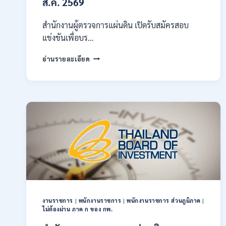
ส.ค. 2569
ผ่าน
ภาค
ก
สำนักงานผู้ตรวจการแผ่นดิน เปิดรับสมัครสอบ
ของ
แข่งขันเพื่อบร…
กพ.
/
สำนักงาน
อ่านรายละเอียด
สมัคร
ผู้
ONLINE
ตรวจ
17
การ
–
แผ่น
28
ดิน
สิงหาคม
เปิด
2569
รับ
สมัคร
สอบ
แข่งขัน
เพื่อ
บรรจุ
เป็น
พนักงาน
งานราชการ
|
พนักงานราชการ
|
พนักงานราชการ ส่วนภูมิภาค
|
44
ไม่ต้องผ่าน ภาค ก ของ กพ.
อัตรา