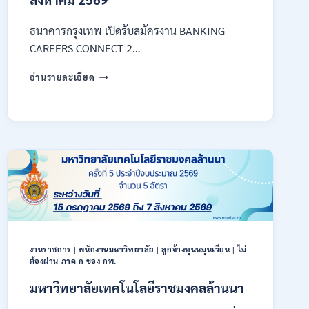
ธนาคารกรุงเทพ เปิดรับสมัครงาน BANKING
CAREERS CONNECT 2…
ธนาคาร
อ่านรายละเอียด
กรุงเทพ
เปิด
รับ
สมัคร
งาน
กว่า
40
ตำแหน่ง
/
ปริญญา
ตรี
หลาย
งานราชการ
|
พนักงานมหาวิทยาลัย
|
ลูกจ้างทุนหมุนเวียน
|
ไม่
สาขา
ต้องผ่าน ภาค ก ของ กพ.
ขึ้น
ไป
มหาวิทยาลัยเทคโนโลยีราชมงคลล้านนา
/
ยินดี