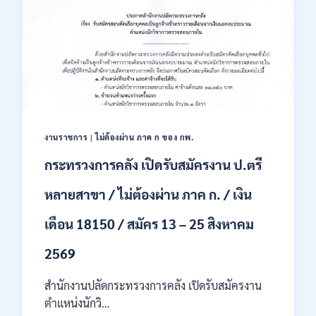
สหกรณ์
เปิด
รับ
สมัคร
พนักงาน
ราชการ
ปวช.
ปวท.
ปวส.
ป.ตรี
งานราชการ
|
ไม่ต้องผ่าน ภาค ก ของ กพ.
ทุก
กระทรวงการคลัง เปิดรับสมัครงาน ป.ตรี
สาขา
/
หลายสาขา / ไม่ต้องผ่าน ภาค ก. / เงิน
เงิน
เดือน
เดือน 18150 / สมัคร 13 – 25 สิงหาคม
21,780
/
ไม่
2569
ต้อง
ผ่าน
สำนักงานปลัดกระทรวงการคลัง เปิดรับสมัครงาน
ภาต
ตำแหน่งนักวิ…
ก