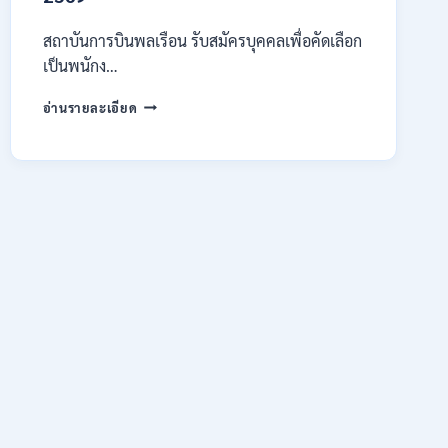
สมัคร
ONLINE
สถาบันการบินพลเรือน รับสมัครบุคคลเพื่อคัดเลือก
15
เป็นพนักง…
ก.ค.
–
สถาบัน
อ่านรายละเอียด
7
การ
ส.ค.
บิน
2569
พลเรือน
เปิด
รับ
สมัคร
บุคคล
เพื่อ
เป็น
พนักงาน
11
อัตรา
/
ป.ตรี
ทุก
สาขา
และ