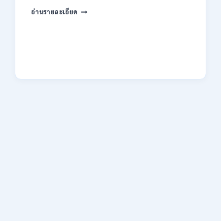
ของ
กระทรวง
อ่านรายละเอียด
กพ.
การ
/
คลัง
สมัคร
เปิด
17
รับ
–
สมัคร
21
งาน
สิงหาคม
ป.ตรี
2569
หลาย
สาขา
/
ไม่
ต้อง
ผ่าน
ภาค
ก.
/
เงิน
เดือน
18150
/
สมัคร