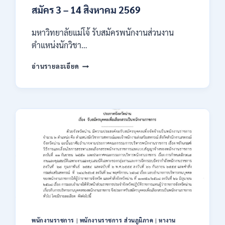
สมัคร 3 – 14 สิงหาคม 2569
มหาวิทยาลัยแม่โจ้ รับสมัครพนักงานส่วนงาน
ตำแหน่งนักวิชา…
มหาวิทยาลัย
อ่านรายละเอียด
แม่
โจ้
เชียงใหม่
เปิด
รับ
สมัคร
พนักงาน
ปริญญา
ตรี
ทุก
สาขา
/
ไม่
ต้อง
ผ่าน
พนักงานราชการ
|
พนักงานราชการ ส่วนภูมิภาค
|
หางาน
ภาค