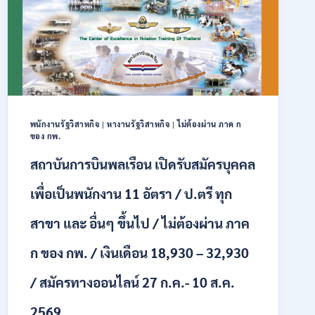
สมัคร
คัด
เลือก
บุคคล
เพื่อ
จ้าง
เป็น
ลูกจ้าง
พนักงานรัฐวิสาหกิจ
|
หางานรัฐวิสาหกิจ
|
ไม่ต้องผ่าน ภาค ก
ชั่วคราว
ของ กพ.
หลาย
อัตรา
สถาบันการบินพลเรือน เปิดรับสมัครบุคคล
/
ป.ตรี
เพื่อเป็นพนักงาน 11 อัตรา / ป.ตรี ทุก
หลาย
สาขา
สาขา และ อื่นๆ ขึ้นไป / ไม่ต้องผ่าน ภาค
+
/
ก ของ กพ. / เงินเดือน 18,930 – 32,930
เงิน
เดือน
/ สมัครทางออนไลน์ 27 ก.ค.- 10 ส.ค.
สูงสุด
21180
/
2569