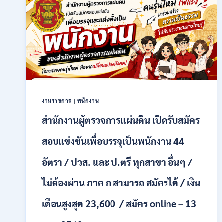
ราชการ
รูป
แบบ
พิเศษ
111
อัตรา
/
ปวส.
และ
ป.ตรี
งานราชการ
|
พนักงาน
หลาย
สาขา
สำนักงานผู้ตรวจการแผ่นดิน เปิดรับสมัคร
+
/
สอบแข่งขันเพื่อบรรจุเป็นพนักงาน 44
เงิน
เดือน
อัตรา / ปวส. และ ป.ตรี ทุกสาขา อื่นๆ /
17700
–
ไม่ต้องผ่าน ภาค ก สามารถ สมัครได้ / เงิน
71500
/
เดือนสูงสุด 23,600 / สมัคร online – 13
ไม่
ต้อง