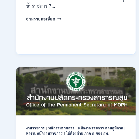
ข้าราชการ 7…
กรม
อ่านรายละเอียด
ทรัพยากรธรณี
เปิด
รับ
สมัคร
สอบ
แข่งขัน
เพื่อ
บรรจุ
ข้าราชการ
28
อัตรา
/
ปวส.
และ
ป.ตรี
หลาย
สาขา
งานราชการ
|
พนักงานราชการ
|
พนักงานราชการ ส่วนภูมิภาค
|
/
หางานพนักงานราชการ
|
ไม่ต้องผ่าน ภาค ก ของ กพ.
สมัคร