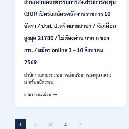
สำนักงานคณะกรรมการส่งเสริมการลงทุน
/
ปวส.
และ
(BOI) เปิดรับสมัครพนักงานราชการ 10
ป.ตรี
ทุก
อัตรา / ปวส. ป.ตรี หลายสาขา / เงินเดือน
สาขา
อื่นๆ
สูงสุด 21780 / ไม่ต้องผ่าน ภาค ก ของ
/
ไม่
กพ. / สมัคร online 3 – 10 สิงหาคม
ต้อง
ผ่าน
2569
ภาค
ก
สำนักงานคณะกรรมการส่งเสริมการลงทุน (BOI)
สามารถ
สมัคร
เปิดรับสมัครพน…
ได้
สำนักงาน
/
อ่านรายละเอียด
คณะ
เงิน
กรรมการ
เดือน
ส่ง
สูงสุด
เสริม
23,600
Page
การ
/
Next
1
2
3
4
ลงทุน
สมัคร