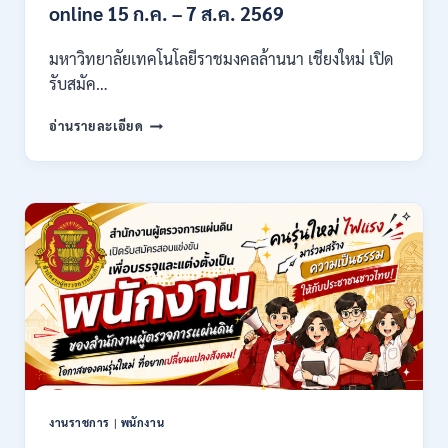
21,780
online 15 ก.ค. – 7 ส.ค. 2569
/
ไม่
มหาวิทยาลัยเทคโนโลยีราชมงคลล้านนา เชียงใหม่ เปิด
ต้อง
รับสมัค…
ผ่าน
ภาต
มหาวิทยาลัย
ก
อ่านรายละเอียด
เทคโนโลยี
ของ
ราช
กพ.
มงคล
/
ล้าน
สมัคร
นา
17
เชียงใหม่
–
เปิด
21
รับ
สิงหาคม
สมัคร
2569
คัด
เลือก
บุคคล
เพื่อ
จ้าง
เป็น
งานราชการ
|
พนักงาน
ลูกจ้าง