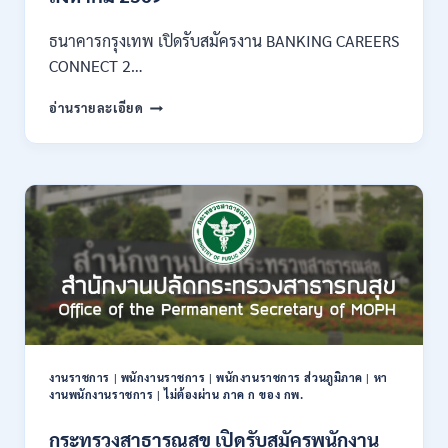
3
–
ธนาคารกรุงเทพ เปิดรับสมัครงาน BANKING CAREERS
14
CONNECT 2…
สิงหาคม
2569
ธนาคาร
อ่านรายละเอียด
กรุงเทพ
เปิด
รับ
สมัคร
งาน
กว่า
40
ตำแหน่ง
/
ปริญญา
ตรี
หลาย
สาขา
งานราชการ
|
พนักงานราชการ
|
พนักงานราชการ ส่วนภูมิภาค
|
หา
ขึ้น
งานพนักงานราชการ
|
ไม่ต้องผ่าน ภาค ก ของ กพ.
ไป
/
กระทรวงสาธารณสุข เปิดรับสมัครพนักงาน
ยินดี