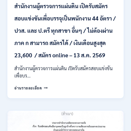
ชั่วคราว
สำนักงานผู้ตรวจการแผ่นดิน เปิดรับสมัคร
หลาย
อัตรา
สอบแข่งขันเพื่อบรรจุเป็นพนักงาน 44 อัตรา /
/
ป.ตรี
ปวส. และ ป.ตรี ทุกสาขา อื่นๆ / ไม่ต้องผ่าน
หลาย
สาขา
ภาค ก สามารถ สมัครได้ / เงินเดือนสูงสุด
+
/
23,600 / สมัคร online – 13 ส.ค. 2569
เงิน
เดือน
สำนักงานผู้ตรวจการแผ่นดิน เปิดรับสมัครสอบแข่งขัน
สูงสุด
21180
เพื่อบร…
/
สมัคร
สำนักงาน
อ่านรายละเอียด
ONLINE
ผู้
15
ตรวจ
ก.ค.
การ
–
แผ่น
7
ดิน
ส.ค.
เปิด
2569
รับ