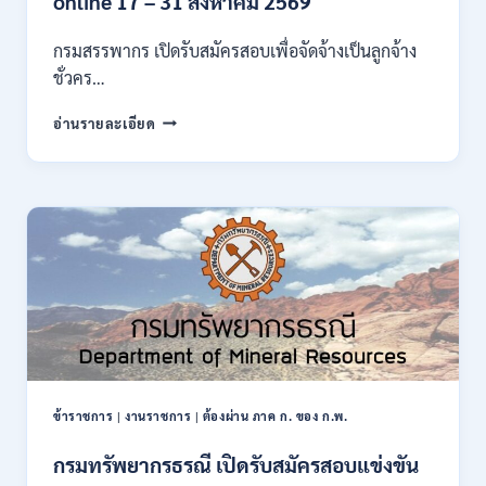
online 17 – 31 สิงหาคม 2569
ก
ของ
กรมสรรพากร เปิดรับสมัครสอบเพื่อจัดจ้างเป็นลูกจ้าง
กพ.
ชั่วคร…
/
สมัคร
กรม
อ่านรายละเอียด
10
สรรพากร
–
เปิด
17
รับ
สิงหาคม
สมัคร
2569
งาน
138
อัตรา
/
ปวช.
ปวส.
ป.ตรี
หลาย
สาขา
ข้าราชการ
|
งานราชการ
|
ต้องผ่าน ภาค ก. ของ ก.พ.
/
ไม่
กรมทรัพยากรธรณี เปิดรับสมัครสอบแข่งขัน
ต้อง