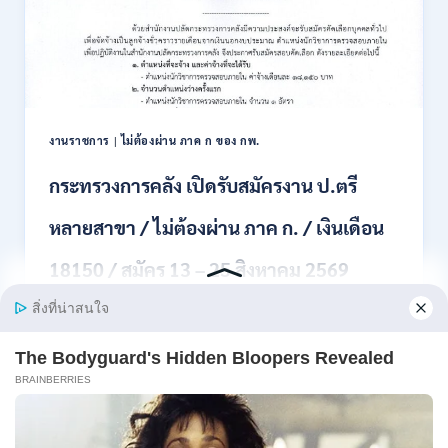
สมัคร
สอบ
แข่งขัน
เพื่อ
บรรจุ
เป็น
พนักงาน
งานราชการ
|
ไม่ต้องผ่าน ภาค ก ของ กพ.
44
อัตรา
กระทรวงการคลัง เปิดรับสมัครงาน ป.ตรี
/
ปวส.
หลายสาขา / ไม่ต้องผ่าน ภาค ก. / เงินเดือน
และ
ป.ตรี
18150 / สมัคร 13 – 25 สิงหาคม 2569
ทุก
สาขา
อื่นๆ
สำนักงานปลัดกระทรวงการคลัง เปิดรับสมัครงาน
/
ตำแหน่งนักวิ…
ไม่
ต้อง
กระทรวง
อ่านรายละเอียด
ผ่าน
การ
ภาค
คลัง
ก
เปิด
สามารถ