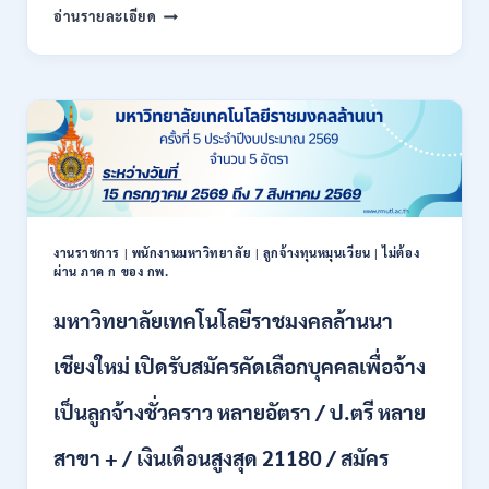
สำนักงาน
กพ.
อ่านรายละเอียด
สหกรณ์
/
จังหวัด
สมัคร
น่าน
ONLINE
กรม
17
ส่ง
–
เสริม
28
สหกรณ์
สิงหาคม
เปิด
2569
รับ
สมัคร
พนักงาน
งานราชการ
|
พนักงานมหาวิทยาลัย
|
ลูกจ้างทุนหมุนเวียน
|
ไม่ต้อง
ผ่าน ภาค ก ของ กพ.
ราชการ
ปวช.
มหาวิทยาลัยเทคโนโลยีราชมงคลล้านนา
ปวท.
ปวส.
ป.ตรี
เชียงใหม่ เปิดรับสมัครคัดเลือกบุคคลเพื่อจ้าง
ทุก
สาขา
เป็นลูกจ้างชั่วคราว หลายอัตรา / ป.ตรี หลาย
/
เงิน
สาขา + / เงินเดือนสูงสุด 21180 / สมัคร
เดือน