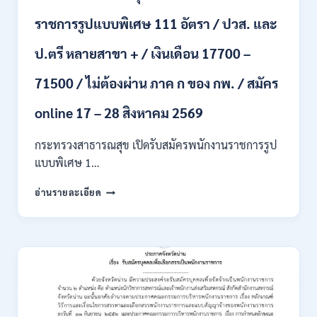
รับ
ราชการรูปแบบพิเศษ 111 อัตรา / ปวส. และ
นักศึกษา
จบ
ป.ตรี หลายสาขา + / เงินเดือน 17700 –
ใหม่
/
71500 / ไม่ต้องผ่าน ภาค ก ของ กพ. / สมัคร
สมัคร
ถึง
8
online 17 – 28 สิงหาคม 2569
สิงหาคม
2569
กระทรวงสาธารณสุข เปิดรับสมัครพนักงานราชการรูป
แบบพิเศษ 1…
กระทรวง
อ่านรายละเอียด
สาธารณสุข
เปิด
รับ
สมัคร
พนักงาน
ราชการ
รูป
แบบ
พิเศษ