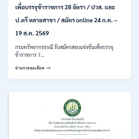
ผ่าน
เพื่อบรรจุข้าราชการ 28 อัตรา / ปวส. และ
ภาค
ก
ของ
ป.ตรี หลายสาขา / สมัคร online 24 ก.ค. –
กพ.
/
19 ส.ค. 2569
เงิน
เดือน
กรมทรัพยากรธรณี รับสมัครสอบแข่งขันเพื่อบรรจุ
18150
ข้าราชการ 7…
/
สมัคร
กรม
อ่านรายละเอียด
ONLINE
ทรัพยากรธรณี
17
เปิด
–
รับ
31
สมัคร
สิงหาคม
สอบ
2569
แข่งขัน
เพื่อ
บรรจุ
ข้าราชการ
28
อัตรา