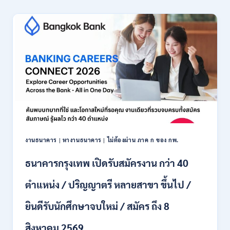
เชียงใหม่
เปิด
รับ
สมัคร
พนักงาน
ปริญญา
ตรี
ทุก
สาขา
/
ไม่
ต้อง
ผ่าน
ภาค
งานธนาคาร
|
หางานธนาคาร
|
ไม่ต้องผ่าน ภาค ก ของ กพ.
ก
ของ
ธนาคารกรุงเทพ เปิดรับสมัครงาน กว่า 40
กพ.
/
ตำแหน่ง / ปริญญาตรี หลายสาขา ขึ้นไป /
เงิน
เดือน
ยินดีรับนักศึกษาจบใหม่ / สมัคร ถึง 8
18,150
/
สิงหาคม 2569
สมัคร