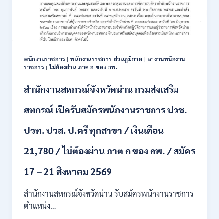
111
อัตรา
/
ปวส.
และ
ป.ตรี
พนักงานราชการ
|
พนักงานราชการ ส่วนภูมิภาค
|
หางานพนักงาน
หลาย
ราชการ
|
ไม่ต้องผ่าน ภาค ก ของ กพ.
สาขา
+
สำนักงานสหกรณ์จังหวัดน่าน กรมส่งเสริม
/
เงิน
สหกรณ์ เปิดรับสมัครพนักงานราชการ ปวช.
เดือน
17700
ปวท. ปวส. ป.ตรี ทุกสาขา / เงินเดือน
–
71500
21,780 / ไม่ต้องผ่าน ภาต ก ของ กพ. / สมัคร
/
ไม่
17 – 21 สิงหาคม 2569
ต้อง
ผ่าน
สำนักงานสหกรณ์จังหวัดน่าน รับสมัครพนักงานราชการ
ภาค
ก
ตำแหน่ง…
ของ