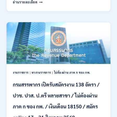
กรม
อ่านรายละเอียด
พลาธิการ
ทหาร
บก
เปิด
รับ
สมัคร
บุคคล
พลเรือน
เป็น
พนักงาน
ราชการ
66
อัตรา
งานราชการ
|
หางานราชการ
|
ไม่ต้องผ่าน ภาค ก ของ กพ.
/
ชาย
กรมสรรพากร เปิดรับสมัครงาน 138 อัตรา /
และ
หญิง
ปวช. ปวส. ป.ตรี หลายสาขา / ไม่ต้องผ่าน
/
ไม่
ต้อง
ภาค ก ของ กพ. / เงินเดือน 18150 / สมัคร
ผ่าน
ภาค