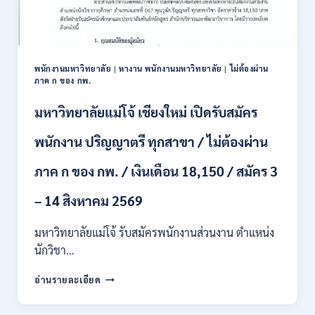
/
ปวส.
และ
ป.ตรี
หลาย
พนักงานมหาวิทยาลัย
|
หางาน พนักงานมหาวิทยาลัย
|
ไม่ต้องผ่าน
สาขา
ภาค ก ของ กพ.
/
สมัคร
มหาวิทยาลัยแม่โจ้ เชียงใหม่ เปิดรับสมัคร
ONLINE
24
พนักงาน ปริญญาตรี ทุกสาขา / ไม่ต้องผ่าน
ก.ค.
–
ภาค ก ของ กพ. / เงินเดือน 18,150 / สมัคร 3
19
ส.ค.
– 14 สิงหาคม 2569
2569
มหาวิทยาลัยแม่โจ้ รับสมัครพนักงานส่วนงาน ตำแหน่ง
นักวิชา…
มหาวิทยาลัย
อ่านรายละเอียด
แม่
โจ้