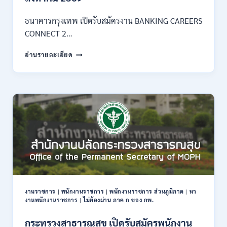
3
–
ธนาคารกรุงเทพ เปิดรับสมัครงาน BANKING CAREERS
14
CONNECT 2…
สิงหาคม
2569
ธนาคาร
อ่านรายละเอียด
กรุงเทพ
เปิด
รับ
สมัคร
งาน
กว่า
40
ตำแหน่ง
/
ปริญญา
ตรี
หลาย
สาขา
งานราชการ
|
พนักงานราชการ
|
พนักงานราชการ ส่วนภูมิภาค
|
หา
ขึ้น
งานพนักงานราชการ
|
ไม่ต้องผ่าน ภาค ก ของ กพ.
ไป
/
กระทรวงสาธารณสุข เปิดรับสมัครพนักงาน
ยินดี