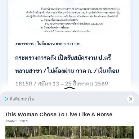
สมัคร
สอบ
แข่งขัน
เพื่อ
บรรจุ
เป็น
พนักงาน
งานราชการ
|
ไม่ต้องผ่าน ภาค ก ของ กพ.
44
อัตรา
กระทรวงการคลัง เปิดรับสมัครงาน ป.ตรี
/
ปวส.
หลายสาขา / ไม่ต้องผ่าน ภาค ก. / เงินเดือน
และ
ป.ตรี
18150 / สมัคร 13 – 25 สิงหาคม 2569
ทุก
สาขา
อื่นๆ
สำนักงานปลัดกระทรวงการคลัง เปิดรับสมัครงาน
/
ตำแหน่งนักวิ…
ไม่
ต้อง
กระทรวง
อ่านรายละเอียด
ผ่าน
การ
ภาค
คลัง
ก
เปิด
สามารถ