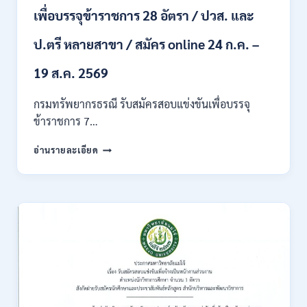
ผ่าน
เพื่อบรรจุข้าราชการ 28 อัตรา / ปวส. และ
ภาค
ก
ของ
ป.ตรี หลายสาขา / สมัคร online 24 ก.ค. –
กพ.
/
19 ส.ค. 2569
เงิน
เดือน
กรมทรัพยากรธรณี รับสมัครสอบแข่งขันเพื่อบรรจุ
18150
ข้าราชการ 7…
/
สมัคร
กรม
อ่านรายละเอียด
ONLINE
ทรัพยากรธรณี
17
เปิด
–
รับ
31
สมัคร
สิงหาคม
สอบ
2569
แข่งขัน
เพื่อ
บรรจุ
ข้าราชการ
28
อัตรา