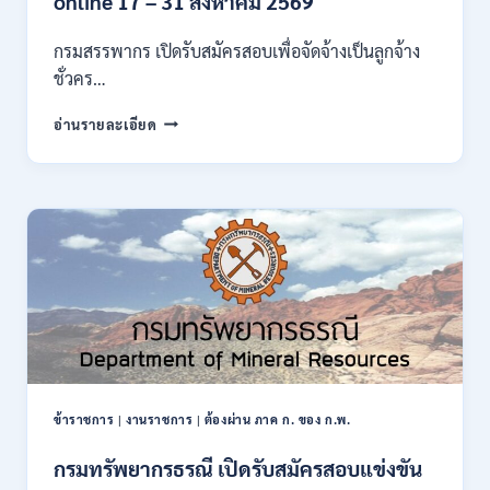
online 17 – 31 สิงหาคม 2569
ก
ของ
กรมสรรพากร เปิดรับสมัครสอบเพื่อจัดจ้างเป็นลูกจ้าง
กพ.
ชั่วคร…
/
สมัคร
กรม
อ่านรายละเอียด
10
สรรพากร
–
เปิด
17
รับ
สิงหาคม
สมัคร
2569
งาน
138
อัตรา
/
ปวช.
ปวส.
ป.ตรี
หลาย
สาขา
ข้าราชการ
|
งานราชการ
|
ต้องผ่าน ภาค ก. ของ ก.พ.
/
ไม่
กรมทรัพยากรธรณี เปิดรับสมัครสอบแข่งขัน
ต้อง