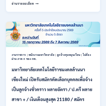
สำนักงาน
กพ.
อ่านรายละเอียด
สหกรณ์
/
จังหวัด
สมัคร
น่าน
ONLINE
กรม
17
ส่ง
–
เสริม
28
สหกรณ์
สิงหาคม
เปิด
2569
รับ
สมัคร
พนักงาน
งานราชการ
|
พนักงานมหาวิทยาลัย
|
ลูกจ้างทุนหมุนเวียน
|
ไม่ต้อง
ผ่าน ภาค ก ของ กพ.
ราชการ
ปวช.
มหาวิทยาลัยเทคโนโลยีราชมงคลล้านนา
ปวท.
ปวส.
ป.ตรี
เชียงใหม่ เปิดรับสมัครคัดเลือกบุคคลเพื่อจ้าง
ทุก
สาขา
เป็นลูกจ้างชั่วคราว หลายอัตรา / ป.ตรี หลาย
/
เงิน
สาขา + / เงินเดือนสูงสุด 21180 / สมัคร
เดือน