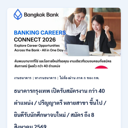
เชียงใหม่
เปิด
รับ
สมัคร
พนักงาน
ปริญญา
ตรี
ทุก
สาขา
/
ไม่
ต้อง
ผ่าน
ภาค
งานธนาคาร
|
หางานธนาคาร
|
ไม่ต้องผ่าน ภาค ก ของ กพ.
ก
ของ
ธนาคารกรุงเทพ เปิดรับสมัครงาน กว่า 40
กพ.
/
ตำแหน่ง / ปริญญาตรี หลายสาขา ขึ้นไป /
เงิน
เดือน
ยินดีรับนักศึกษาจบใหม่ / สมัคร ถึง 8
18,150
/
สิงหาคม 2569
สมัคร