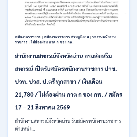
111
อัตรา
/
ปวส.
และ
ป.ตรี
พนักงานราชการ
|
พนักงานราชการ ส่วนภูมิภาค
|
หางานพนักงาน
หลาย
ราชการ
|
ไม่ต้องผ่าน ภาค ก ของ กพ.
สาขา
+
สำนักงานสหกรณ์จังหวัดน่าน กรมส่งเสริม
/
เงิน
สหกรณ์ เปิดรับสมัครพนักงานราชการ ปวช.
เดือน
17700
ปวท. ปวส. ป.ตรี ทุกสาขา / เงินเดือน
–
71500
21,780 / ไม่ต้องผ่าน ภาต ก ของ กพ. / สมัคร
/
ไม่
17 – 21 สิงหาคม 2569
ต้อง
ผ่าน
สำนักงานสหกรณ์จังหวัดน่าน รับสมัครพนักงานราชการ
ภาค
ก
ตำแหน่ง…
ของ