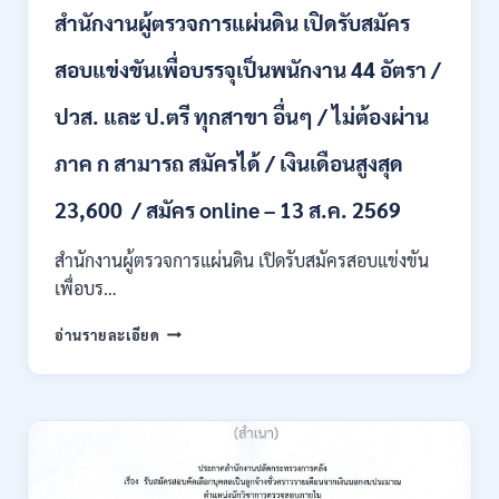
ชั่วคราว
สำนักงานผู้ตรวจการแผ่นดิน เปิดรับสมัคร
หลาย
อัตรา
สอบแข่งขันเพื่อบรรจุเป็นพนักงาน 44 อัตรา /
/
ป.ตรี
ปวส. และ ป.ตรี ทุกสาขา อื่นๆ / ไม่ต้องผ่าน
หลาย
สาขา
ภาค ก สามารถ สมัครได้ / เงินเดือนสูงสุด
+
/
23,600 / สมัคร online – 13 ส.ค. 2569
เงิน
เดือน
สำนักงานผู้ตรวจการแผ่นดิน เปิดรับสมัครสอบแข่งขัน
สูงสุด
21180
เพื่อบร…
/
สมัคร
สำนักงาน
อ่านรายละเอียด
ONLINE
ผู้
15
ตรวจ
ก.ค.
การ
–
แผ่น
7
ดิน
ส.ค.
เปิด
2569
รับ