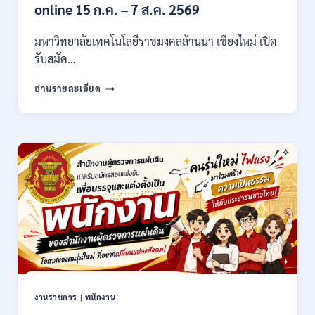
21,780
online 15 ก.ค. – 7 ส.ค. 2569
/
ไม่
มหาวิทยาลัยเทคโนโลยีราชมงคลล้านนา เชียงใหม่ เปิด
ต้อง
รับสมัค…
ผ่าน
ภาต
มหาวิทยาลัย
ก
อ่านรายละเอียด
เทคโนโลยี
ของ
ราช
กพ.
มงคล
/
ล้าน
สมัคร
นา
17
เชียงใหม่
–
เปิด
21
รับ
สิงหาคม
สมัคร
2569
คัด
เลือก
บุคคล
เพื่อ
จ้าง
เป็น
งานราชการ
|
พนักงาน
ลูกจ้าง