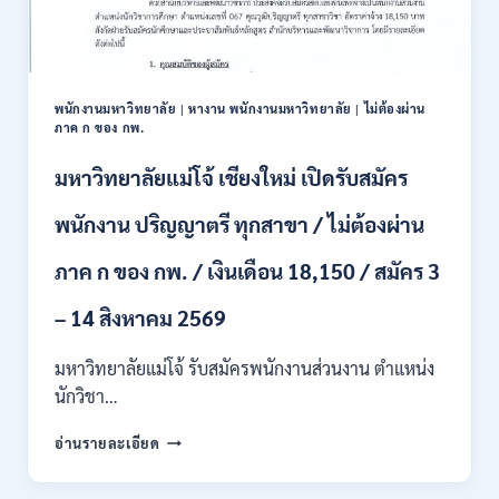
/
ปวส.
และ
ป.ตรี
หลาย
พนักงานมหาวิทยาลัย
|
หางาน พนักงานมหาวิทยาลัย
|
ไม่ต้องผ่าน
สาขา
ภาค ก ของ กพ.
/
สมัคร
มหาวิทยาลัยแม่โจ้ เชียงใหม่ เปิดรับสมัคร
ONLINE
24
พนักงาน ปริญญาตรี ทุกสาขา / ไม่ต้องผ่าน
ก.ค.
–
ภาค ก ของ กพ. / เงินเดือน 18,150 / สมัคร 3
19
ส.ค.
– 14 สิงหาคม 2569
2569
มหาวิทยาลัยแม่โจ้ รับสมัครพนักงานส่วนงาน ตำแหน่ง
นักวิชา…
มหาวิทยาลัย
อ่านรายละเอียด
แม่
โจ้