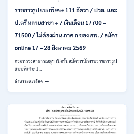
รับ
ราชการรูปแบบพิเศษ 111 อัตรา / ปวส. และ
นักศึกษา
จบ
ป.ตรี หลายสาขา + / เงินเดือน 17700 –
ใหม่
/
71500 / ไม่ต้องผ่าน ภาค ก ของ กพ. / สมัคร
สมัคร
ถึง
8
online 17 – 28 สิงหาคม 2569
สิงหาคม
2569
กระทรวงสาธารณสุข เปิดรับสมัครพนักงานราชการรูป
แบบพิเศษ 1…
กระทรวง
อ่านรายละเอียด
สาธารณสุข
เปิด
รับ
สมัคร
พนักงาน
ราชการ
รูป
แบบ
พิเศษ