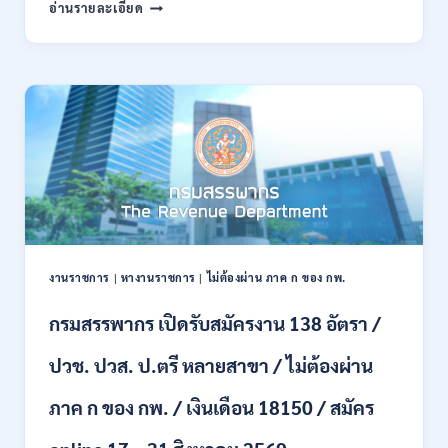
กรม
อ่านรายละเอียด
พลาธิการ
ทหาร
บก
เปิด
รับ
สมัคร
บุคคล
พลเรือน
เป็น
พนักงาน
ราชการ
66
อัตรา
งานราชการ
|
หางานราชการ
|
ไม่ต้องผ่าน ภาค ก ของ กพ.
/
ชาย
กรมสรรพากร เปิดรับสมัครงาน 138 อัตรา /
และ
หญิง
ปวช. ปวส. ป.ตรี หลายสาขา / ไม่ต้องผ่าน
/
ไม่
ต้อง
ภาค ก ของ กพ. / เงินเดือน 18150 / สมัคร
ผ่าน
ภาค