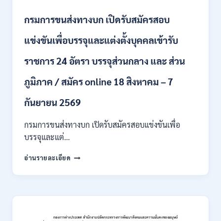
ทุนฯ
หลาย
กรมการขนส่งทางบก เปิดรับสมัครสอบ
อัตรา
/
แข่งขันเพื่อบรรจุและแต่งตั้งบุคคลเข้ารับ
ปวส.
และ
ราชการ 24 อัตรา บรรจุส่วนกลาง และ ส่วน
ป.ตรี
หลาย
ภูมิภาค / สมัคร online 18 สิงหาคม – 7
สาขา
/
เงิน
กันยายน 2569
เดือน
18000
กรมการขนส่งทางบก เปิดรับสมัครสอบแข่งขันเพื่อ
/
บรรจุและแต่…
ไม่
ต้อง
กรม
อ่านรายละเอียด
ผ่าน
การ
ภาค
ขนส่ง
ก
ทาง
ของ
บก
กพ.
เปิด
/
รับ
สมัคร