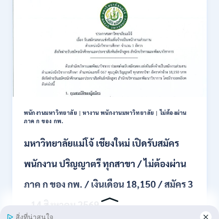
2569
แข่งขัน
เพื่อ
บรรจุ
ข้าราชการ
28
อัตรา
/
ปวส.
และ
ป.ตรี
หลาย
พนักงานมหาวิทยาลัย
|
หางาน พนักงานมหาวิทยาลัย
|
ไม่ต้องผ่าน
สาขา
ภาค ก ของ กพ.
/
สมัคร
มหาวิทยาลัยแม่โจ้ เชียงใหม่ เปิดรับสมัคร
ONLINE
24
พนักงาน ปริญญาตรี ทุกสาขา / ไม่ต้องผ่าน
ก.ค.
–
ภาค ก ของ กพ. / เงินเดือน 18,150 / สมัคร 3
19
ส.ค.
– 14 สิงหาคม 2569
2569