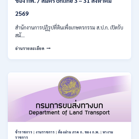
ของ กพ. / สมัคร online 3 – 31 สิงหาคม
เงิน
เดือน
2569
11380
–
สำนักงานการปฏิรูปที่ดินเพื่อเกษตรกรรม ส.ป.ก. เปิดรับ
28780
สมั…
/
สมัคร
สำนักงาน
อ่านรายละเอียด
10
การ
–
ปฏิรูป
21
ที่ดิน
สิงหาคม
เพื่อ
2569
เกษตรกรรม
ส.ป.ก.
เปิด
รับ
สมัคร
บุคคล
เพื่อ
เป็น
พนักงาน
ข้าราชการ
|
งานราชการ
|
ต้องผ่าน ภาค ก. ของ ก.พ.
|
หางาน
กอง
ราชการ