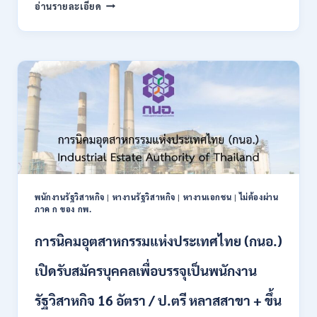
กรม
อ่านรายละเอียด
บัญชี
กลาง
เปิด
รับ
สมัคร
บุคคล
เพื่อ
เป็น
พนักงาน
ราชการ
22
อัตรา
/
พนักงานรัฐวิสาหกิจ
|
หางานรัฐวิสาหกิจ
|
หางานเอกชน
|
ไม่ต้องผ่าน
ปวส.
ภาค ก ของ กพ.
และ
ป.ตรี
การนิคมอุตสาหกรรมแห่งประเทศไทย (กนอ.)
หลาย
สาขา
เปิดรับสมัครบุคคลเพื่อบรรจุเป็นพนักงาน
/
เงิน
รัฐวิสาหกิจ 16 อัตรา / ป.ตรี หลาสสาขา + ขึ้น
เดือน
21780