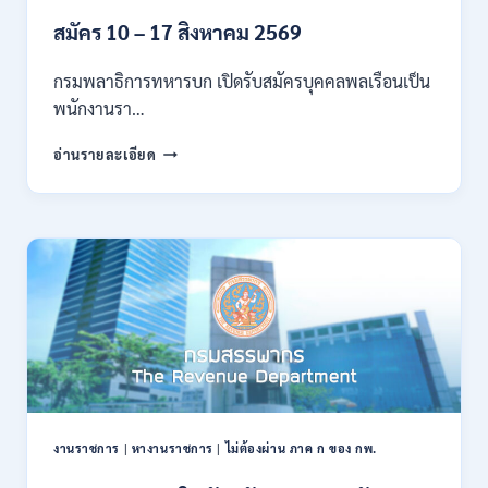
ก
ของ
สมัคร 10 – 17 สิงหาคม 2569
กพ.
/
กรมพลาธิการทหารบก เปิดรับสมัครบุคคลพลเรือนเป็น
สมัคร
พนักงานรา…
ทาง
EMAIL
กรม
อ่านรายละเอียด
บัดนี้
พลาธิการ
–
ทหาร
21
บก
สิงหาคม
เปิด
2569
รับ
สมัคร
บุคคล
พลเรือน
เป็น
พนักงาน
ราชการ
66
อัตรา
งานราชการ
|
หางานราชการ
|
ไม่ต้องผ่าน ภาค ก ของ กพ.
/
ชาย