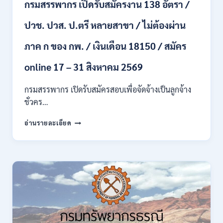
กรมสรรพากร เปิดรับสมัครงาน 138 อัตรา /
และ
หญิง
ปวช. ปวส. ป.ตรี หลายสาขา / ไม่ต้องผ่าน
/
ไม่
ต้อง
ภาค ก ของ กพ. / เงินเดือน 18150 / สมัคร
ผ่าน
ภาค
online 17 – 31 สิงหาคม 2569
ก
ของ
กรมสรรพากร เปิดรับสมัครสอบเพื่อจัดจ้างเป็นลูกจ้าง
กพ.
ชั่วคร…
/
สมัคร
กรม
อ่านรายละเอียด
10
สรรพากร
–
เปิด
17
รับ
สิงหาคม
สมัคร
2569
งาน
138
อัตรา
/
ปวช.
ปวส.