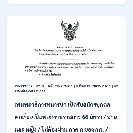
พัฒนา
18
สังคม
สิงหาคม
และ
–
ความ
7
มั่นคง
กันยายน
ของ
2569
มนุษย์
เปิด
รับ
สมัคร
บุคคล
เพื่อ
ปฏิบัติ
งาน
งานราชการ
|
ทหาร
|
พนักงานราชการ
|
พนักงานราชการ ทหาร
|
หา
ป.ตรี
งานพนักงานราชการ
ทุก
สาขา
กรมพลาธิการทหารบก เปิดรับสมัครบุคคล
/
ไม่
พลเรือนเป็นพนักงานราชการ 66 อัตรา / ชาย
ต้อง
ผ่าน
และ หญิง / ไม่ต้องผ่าน ภาค ก ของ กพ. /
ภาค