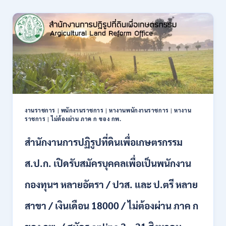
สมัคร
สอบ
เป็น
ข้าราชการ
56
อัตรา
หลาย
ตำแหน่ง
/
ปวช.
ปวส.
งานราชการ
|
พนักงานราชการ
|
หางานพนักงานราชการ
|
หางาน
ป.ตรี
ราชการ
|
ไม่ต้องผ่าน ภาค ก ของ กพ.
หลาย
สาขา
สำนักงานการปฏิรูปที่ดินเพื่อเกษตรกรรม
/
ไม่
ส.ป.ก. เปิดรับสมัครบุคคลเพื่อเป็นพนักงาน
ต้อง
ผ่าน
กองทุนฯ หลายอัตรา / ปวส. และ ป.ตรี หลาย
ภาค
ก
สาขา / เงินเดือน 18000 / ไม่ต้องผ่าน ภาค ก
ของ
กพ.
/