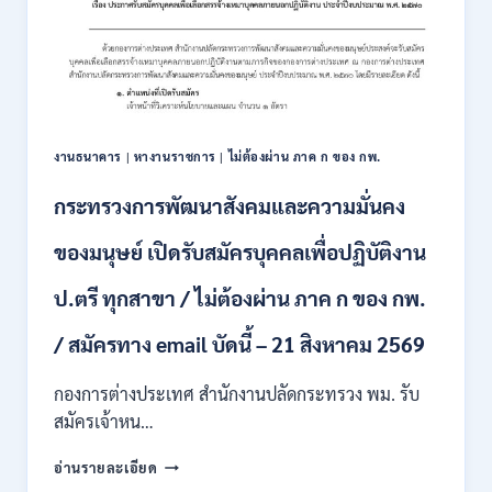
สมัคร
ONLINE
สอบ
3
แข่งขัน
–
เพื่อ
31
บรรจุ
สิงหาคม
และ
2569
แต่ง
งานธนาคาร
|
หางานราชการ
|
ไม่ต้องผ่าน ภาค ก ของ กพ.
ตั้ง
บุคคล
กระทรวงการพัฒนาสังคมและความมั่นคง
เข้า
รับ
ของมนุษย์ เปิดรับสมัครบุคคลเพื่อปฏิบัติงาน
ราชการ
24
อัตรา
ป.ตรี ทุกสาขา / ไม่ต้องผ่าน ภาค ก ของ กพ.
บรรจุ
ส่วน
/ สมัครทาง email บัดนี้ – 21 สิงหาคม 2569
กลาง
และ
กองการต่างประเทศ สำนักงานปลัดกระทรวง พม. รับ
ส่วน
สมัครเจ้าหน…
ภูมิภาค
/
กระทรวง
อ่านรายละเอียด
สมัคร
การ
ONLINE