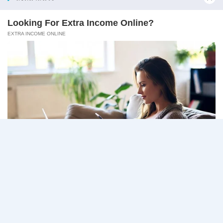
มหาวิทยาลัยแม่โจ้ รับสมัครพนักงานส่วนงาน ตำแหน่ง
นักวิชา…
มหาวิทยาลัย
อ่านรายละเอียด
แม่
โจ้
เชียงใหม่
เปิด
Page
Next
1
2
3
…
5
รับ
สมัคร
navigation
Page
พนักงาน
ปริญญา
ตรี
ทุก
สาขา
/
ไม่
ต้อง
ผ่าน
ภาค
ก
ของ