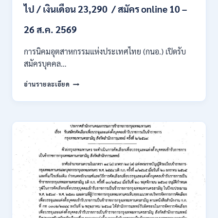
ไป / เงินเดือน 23,290 / สมัคร online 10 –
/
ไม่
ต้อง
26 ส.ค. 2569
ผ่าน
ภาค
การนิคมอุตสาหกรรมแห่งประเทศไทย (กนอ.) เปิดรับ
ก
สมัครบุคคล…
ของ
กพ.
การ
อ่านรายละเอียด
/
นิคม
สมัคร
อุตสาหกรรม
ONLINE
แห่ง
24
ประเทศไทย
ส.ค.
(กนอ.)
–
เปิด
6
รับ
ก.ย.
สมัคร
2569
บุคคล
เพื่อ
บรรจุ
เป็น
พนักงาน
รัฐวิสาหกิจ