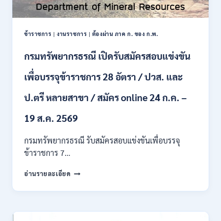
ป.ตรี
หลาย
สาขา
ข้าราชการ
|
งานราชการ
|
ต้องผ่าน ภาค ก. ของ ก.พ.
/
ไม่
กรมทรัพยากรธรณี เปิดรับสมัครสอบแข่งขัน
ต้อง
ผ่าน
เพื่อบรรจุข้าราชการ 28 อัตรา / ปวส. และ
ภาค
ก
ของ
ป.ตรี หลายสาขา / สมัคร online 24 ก.ค. –
กพ.
/
19 ส.ค. 2569
เงิน
เดือน
กรมทรัพยากรธรณี รับสมัครสอบแข่งขันเพื่อบรรจุ
18150
ข้าราชการ 7…
/
สมัคร
กรม
อ่านรายละเอียด
ONLINE
ทรัพยากรธรณี
17
เปิด
–
รับ
31
สมัคร
สิงหาคม
สอบ